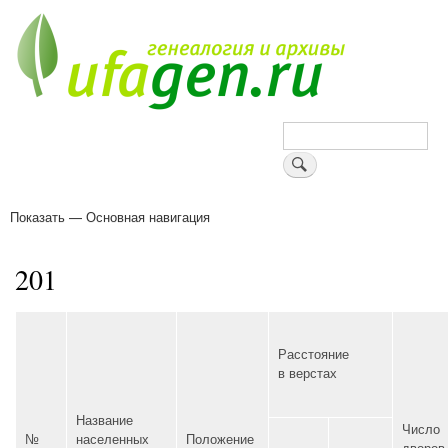
Перейти
к
основному
содержанию
Поиск
Показать — Основная навигация
Основная
навигация
Деревни
Форум
Поиск земляков
Татарские имена
Блоги
Войти
Поддержи Уфаген!
201
Расстояние
в верстах
Название
Число
№
населенных
Положение