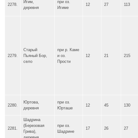
Игим,
при оз.
2278.
12
27
113
деревня
Игиме
Старый
при р. Каме
2279.
Пьяный Бор,
и оз.
12
21
215
село
Прости
Юртова,
при оз.
2280.
12
45
130
деревня
Юрташе
Шадрина
(Березовая
при оз.
2281.
17
26
27
Грива),
Шадрине
деревня