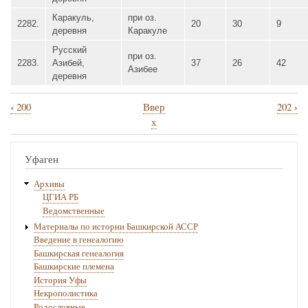
Каракуль,
при оз.
2282.
20
30
9
деревня
Каракуле
Русский
при оз.
2283.
Азибей,
37
26
42
Азибее
деревня
‹
›
200
Ввер
202
Перекрёстные
х
ссылки
книги
Уфаген
для
Архивы
201
ЦГИА РБ
Ведомственные
Материалы по истории Башкирской АССР
Введение в генеалогию
Башкирская генеалогия
Башкирские племена
История Уфы
Некрополистика
Родословные