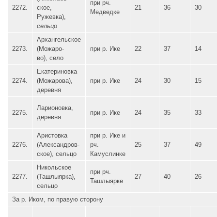
при рч.
2272.
ское,
21
36
30
Медведке
Ружевка),
сельцо
Архангельское
2273.
(Можаро-
при р. Ике
22
37
14
во), село
Екатериновка
2274.
(Можарова),
при р. Ике
24
30
15
деревня
Ларионовка,
2275.
при р. Ике
24
35
33
деревня
Аристовка
при р. Ике и
2276.
(Александров-
рч.
25
37
49
ское), сельцо
Камуслинке
Никольское
при рч.
2277.
(Ташлыярка),
27
40
26
Ташлыярке
сельцо
За р. Иком, по правую сторону