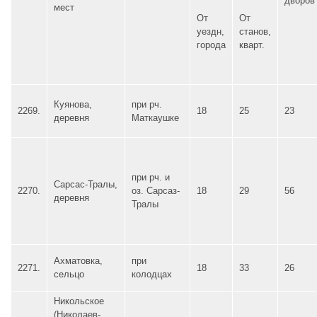
дворов
мест
От
От
уездн,
станов,
города
кварт.
Куянова,
при рч.
2269.
18
25
23
деревня
Маткаушке
при рч. и
Сарсас-Тралы,
2270.
оз. Сарсаз-
18
29
56
деревня
Тралы
Ахматовка,
при
2271.
18
33
26
сельцо
колодцах
Никольское
(Николаев-