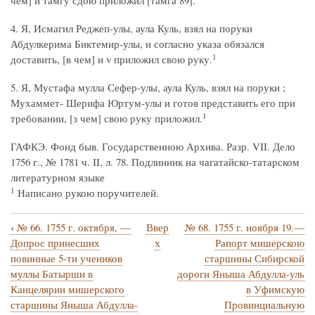
чем] и тамгу сдою приложил [тамга 89].
4. Я, Исмагил Реджеп-улы, аула Куль, взял на поруки
Абдулкерима Биктемир-улы, и согласно указа обязался
1
доставить, [в чем] и v приложил свою руку.
5. Я, Мустафа мулла Сефер-улы, аула Куль, взял на поруки ;
Мухаммет- Шерифа Юртум-улы и готов представить его при
1
требовании, [з чем] свою руку приложил.
ГАФКЭ. Фонд быв. Государственною Архива. Разр. VII. Дело
1756 г., № 1781 ч. II, л. 78. Подлинник на чагатайско-татарском
литературном языке
1
Написано рукою поручителей.
‹
№ 66. 1755 г. октября, —
Ввер
№ 68. 1755 г. ноября 19.—
Перекрёстные
Допрос принесших
х
Рапорт мишерскою
ссылки
повинные 5-ти учеников
старшины Сибирской
муллы Батырши в
дороги Яныша Абдулла-уль
книги
Канцелярии мишерского
в Уфимскую
для
старшины Яныша Абдулла-
Провинциальную