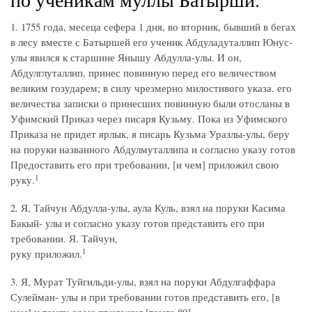
1. 1755 года, месеца сефера 1 дня, во вторник, бывший в бегах
в лесу вместе с Батыршей его ученик Абдуладуталлип Юнус-
улы явился к старшине Янышу Абдулла-улы. И он,
Абдулглуталлип, принес повинную перед его величеством
великим гозударем; в силу чрезмерно милостивого указа. его
величества записки о принесших повинную были отосланы в
Уфимский Приказ через писаря Кузьму. Пока из Уфимского
Приказа не придет ярлык, я писарь Кузьма Уразлы-улы, беру
на поруки названного Абдулмуталлипа и согласно указу готов
Предоставить его при требовании, [и чем] приложил свою
1
руку.
2. Я, Тайчун Абдулла-улы, аула Куль, взял на поруки Касима
Бакый- улы и согласно указу готов представить его при
требовании. Я. Тайчун,
1
руку приложил.
3. Я, Мурат Туйгильди-улы, взял на поруки Абдулгаффара
Сулейман- улы и при требовании готов представить его, [в