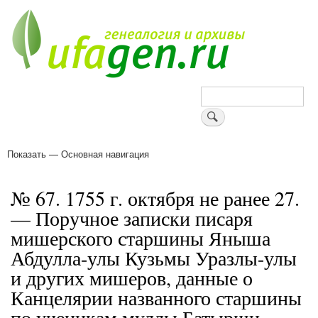
Перейти
к
основному
содержанию
Поиск
Показать — Основная навигация
Основная
навигация
Деревни
Форум
Поиск земляков
Татарские имена
Блоги
Войти
Поддержи Уфаген!
№ 67. 1755 г. октября не ранее 27.
— Поручное записки писаря
мишерского старшины Яныша
Абдулла-улы Кузьмы Уразлы-улы
и других мишеров, данные о
Канцелярии названного старшины
по ученикам муллы Батырши.