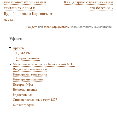
№
улы планах их учителя и
Канцелярию с извещением о
›
скитаниях с ним и
его болезни.
67.
Бурибашском и Карышском
1755
лесах.
г.
Войдите
или
зарегистрируйтесь
, чтобы оставлять комментарии
октября
Уфаген
не
ранее
Архивы
ЦГИА РБ
27.
Ведомственные
—
Материалы по истории Башкирской АССР
Поручное
Введение в генеалогию
Башкирская генеалогия
записки
Башкирские племена
писаря
История Уфы
Некрополистика
мишерского
Родословные
старшины
Список поселенных мест 1877
Библиография
Яныша
Абдулла-