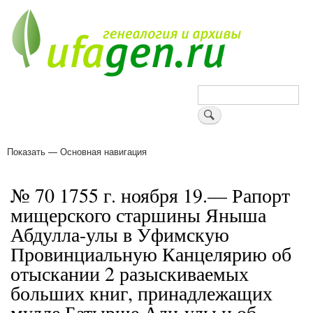
Перейти
к
основному
содержанию
Поиск
Показать — Основная навигация
Основная
навигация
Деревни
Форум
Поиск земляков
Татарские имена
Блоги
Войти
Поддержи Уфаген!
№ 70 1755 г. ноября 19.— Рапорт
мищерского старшины Яныша
Абдулла-улы в Уфимскую
Провинциальную Канцелярию об
отыскании 2 разыскиваемых
больших книг, принадлежащих
мулле Батырше Али-улы и об