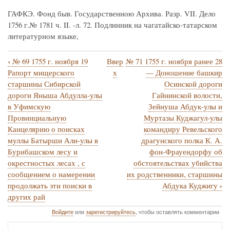
ГАФКЭ. Фонд быв. Государственною Архива. Разр. VII. Дело
1756 г.№ 1781 ч. II. -л. 72. Подлинник на чагатайско-татарском
литературном языке,
‹
№ 69 1755 г. ноября 19
Ввер
№ 71 1755 г. ноября ранее 28
Перекрёстные
Рапорт мищерского
х
— Доношение башкир
ссылки
старшины Сибирской
Осинской дороги
дороги Яныша Абдулла-улы
Гайнинской волости,
книги
в Уфимскую
Зейнуша Абдук-улы и
для
Провинциальную
Муртазы Куджагул-улы
№
Канцелярию о поисках
командиру Ревельского
муллы Батырши Али-улы в
драгунского полка К. А.
70
Бурибашском лесу и
фон-Фрауендорфу об
1755
окрестностых лесах , с
обстоятельствах убийства
г.
сообщением о намерении
их родственники, старшины
›
продолжать эти поиски в
Абдука Куджигу
ноября
других рай
19.
Войдите
или
зарегистрируйтесь
, чтобы оставлять комментарии
—