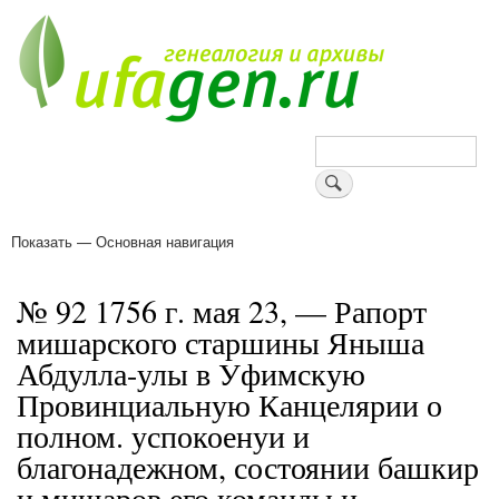
Перейти
к
основному
содержанию
Поиск
Показать — Основная навигация
Основная
навигация
Деревни
Форум
Поиск земляков
Татарские имена
Блоги
Войти
Поддержи Уфаген!
№ 92 1756 г. мая 23, — Рапорт
мишарского старшины Яныша
Абдулла-улы в Уфимскую
Провинциальную Канцелярии о
полном. успокоенуи и
благонадежном, состоянии башкир
и мишаров его команды и