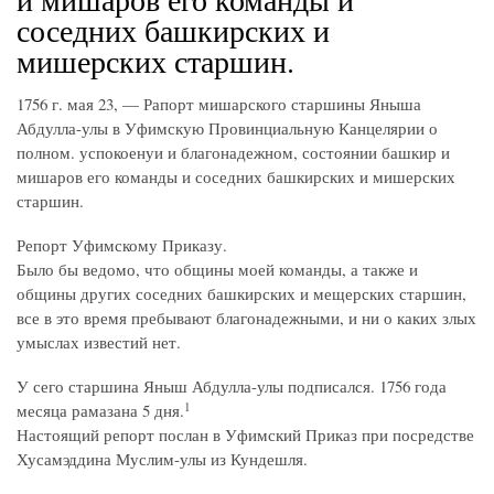
соседних башкирских и
мишерских старшин.
1756 г. мая 23, — Рапорт мишарского старшины Яныша
Абдулла-улы в Уфимскую Провинциальную Канцелярии о
полном. успокоенуи и благонадежном, состоянии башкир и
мишаров его команды и соседних башкирских и мишерских
старшин.
Репорт Уфимскому Приказу.
Было бы ведомо, что общины моей команды, а также и
общины других соседних башкирских и мещерских старшин,
все в это время пребывают благонадежными, и ни о каких злых
умыслах известий нет.
У сего старшина Яныш Абдулла-улы подписался. 1756 года
1
месяца рамазана 5 дня.
Настоящий репорт послан в Уфимский Приказ при посредстве
Хусамэддина Муслим-улы из Кундешля.