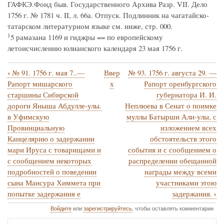
ГАФКЭ.Фонд быв. Государственного Архива Разр. VII. Дело
1756 г. № 1781 ч. II, л. 66а. Отпуск. Подлинник на чагатайско-
татарском литературном языке см. ниже, стр. 000.
1
5 рамазана 1169 и гиджры == по европейскому
летоисчислению юлианского календаря 23 мая 1756 г.
‹
№ 91. 1756 г. мая 7..—
Ввер
№ 93. 1756 г. августа 29. —
Перекрёстные
Рапорт мишарского
х
Рапорт оренбургского
ссылки
старшины Сибирской
губернатора И. И.
дороги Яныша Абдулле-улы.
Неплюева в Сенат о поимке
книги
в Уфимскую
муллы Батырши Али-улы, с
для
Провинциальную
изложением всех
№
Канцелярию о задержании
обстоятельств этого
мари Ируса с товарищами и
события и с сообщением о
92
с сообщением некоторых
распределении обещанной
1756
подробностей о поведении
награды между всеми
г.
сына Мансура Химмета при
участниками этою
›
попытке задержания е
задержания.
мая
23,
Войдите
или
зарегистрируйтесь
, чтобы оставлять комментарии