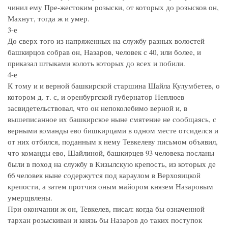
чинил ему Пре-жестоким розыски, от которых до розысков он,
Махнут, тогда ж и умер.
3-е
До сверх того из напряженных на службу разных волостей
башкирцов собрав он, Назаров, человек с 40, или более, и
приказал штыками колоть которых до всех и побили.
4-е
К тому и и верной башкирской старшина Шайла Кулумбетев, о
котором д. т. с, и оренбургской губернатор Неплюев
засвидетельствовал, что он непоколебимо верной и, в
вышеписанное их башкирское ныне смятение не сообщаясь, с
верными команды ево бишкирцами в одном месте отсиделся и
от них отбился, поданным к нему Тевкелеву письмом объявил,
что команды ево, Шайлиной, башкирцев 93 человека посланы
были в поход на службу в Кизылскую крепость, из которых де
66 человек ныне содержутся под караулом в Верхояицкой
крепости, а затем протчия оным майором князем Назаровым
умерщвлены.
При окончании ж он, Тевкелев, писал: когда бы означенной
тархан розыскиван и князь бы Назаров до таких поступок