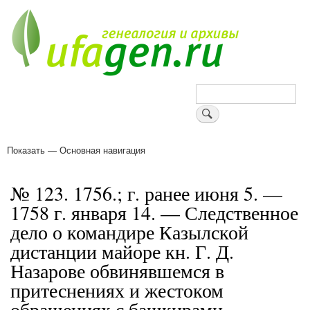
Перейти
к
основному
содержанию
Поиск
Показать — Основная навигация
Основная
навигация
Деревни
Форум
Поиск земляков
Татарские имена
Блоги
Войти
Поддержи Уфаген!
№ 123. 1756.; г. ранее июня 5. —
1758 г. января 14. — Следственное
дело о командире Казылской
дистанции майоре кн. Г. Д.
Назарове обвинявшемся в
притеснениях и жестоком
обращениях с башкирами.