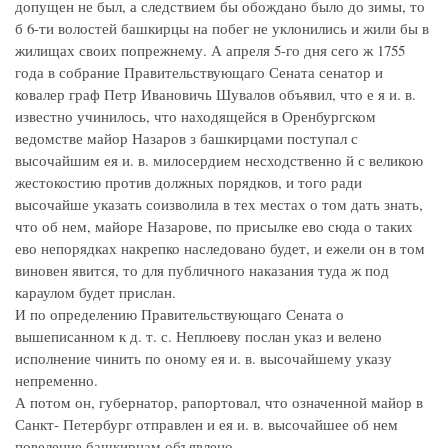
допущен не был, а следствием бы обождано было до зимы, то
б 6-ти волостей башкирцы на побег не уклонились и жили бы в
жилищах своих попрежнему. А апреля 5-го дня сего ж 1755
года в собрание Правительствующаго Сената сенатор и
ковалер граф Петр Ивановичь Шувалов объявил, что е я и. в.
известно учинилось, что находящейся в Оренбургском
ведомстве майор Назаров з башкирцами поступал с
высочайшим ея и. в. милосердием несходственно й с великою
жестокостию против должных порядков, и того ради
высочайше указать соизволила в тех местах о том дать знать,
что об нем, майоре Назарове, по присылке ево сюда о таких
ево непорядках накрепко наследовано будет, и ежели он в том
виновен явится, то для публичного наказания туда ж под
караулом будет прислан.
И по определению Правительствующаго Сената о
вышеписанном к д. т. с. Неплюеву послан указ и велено
исполнение чинить по оному ея и. в. высочайшему указу
непременно.
А потом он, губернатор, рапортовал, что означенной майор в
Санкт- Петербург отправлен и ея и. в. высочайшее об нем
повеление башкирцам объявлено.