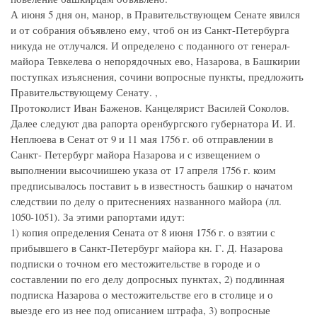
А июня 5 дня он, манор, в Правительствующем Сенате явился
и от собрания объявлено ему, чтоб он из Санкт-Петербурга
никуда не отлучался. И определено с поданного от генерал-
майора Тевкелева о непорядочных ево, Назарова, в Башкирии
поступках изъяснения, сочини вопросные пункты, предложить
Правительствующему Сенату. ,
Протоколист Иван Баженов. Канцелярист Василей Соколов.
Далее следуют два рапорта оренбургского губернатора И. И.
Неплюева в Сенат от 9 и 11 мая 1756 г. об отправлении в
Санкт- Петербург майора Назарова и с извещением о
выполнении высочиишею указа от 17 апреля 1756 г. коим
предписывалось поставит ь в известность башкир о начатом
следствии по делу о притеснениях названного майора (лл.
1050-1051). За этими рапортами идут:
1) копия определения Сената от 8 июня 1756 г. о взятии с
прибывшего в Санкт-Петербург майора кн. Г. Д. Назарова
подписки о точном его местожительстве в городе и о
составлении по его делу допросных пунктах, 2) подлинная
подписка Назарова о местожительстве его в столице и о
выезде его из нее под описанием штрафа, 3) вопросные