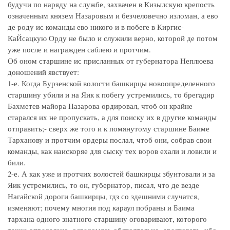
будучи по наряду на службе, захвачен в Кизылскую крепость
означенным князем Назаровым и безчеловечно изломан, а ево
де роду ис команды ево никого и в побеге в Киргис-
КаЙсацкую Орду не было и служили верно, которой де потом
уже после и награжден саблею и протчим.
Об оном старшине ис присланных от губернатора Неплюева
доношений явствует:
1-е. Когда Бурзенской волости башкирцы новоопределенного
старшину убили и на Яик к побегу устремились, то брегадир
Бахметев майора Назарова ордировал, чтоб он крайне
старался их не пропускать, а для поиску их в другие команды
отправить;- сверх же того и к помянутому старшине Баиме
Тарханову и протчим ордеры послал, чтоб они, собрав свои
команды, как наискоряе для сыску тех воров ехали и ловили и
били.
2-е. А как уже и протчих волостей башкирцы збунтовали и за
Яик устремились, то он, губернатор, писал, что де везде
Нагайской дороги башкирцы, гдз со здешними случатся,
изменяют; почему многия под караул побраны и Баима
тархана одного знатного старшину оговаривают, которого