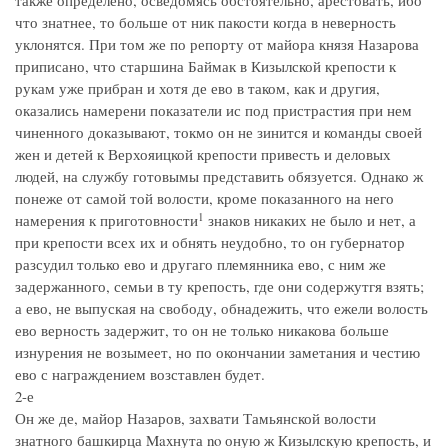
также определено, осведомясь обстоятельно, арестовать, ибо
что знатнее, то больше от ник пакости когда в неверность
уклонятся. При том же по репорту от майора князя Назарова
приписано, что старшина Баймак в Кизылской крепости к
рукам уже прибран и хотя де ево в таком, как и другия,
оказались намерени показатели ис под пристрастия при нем
чиненного доказывают, токмо он не зинится и команды своей
жен и детей к Верхояицкой крепости привесть и деловых
людей, на службу готовымы представить обязуется. Однако ж
понеже от самой той волости, кроме показанного на него
1
намерения к приготовности
знаков никаких не было и нет, а
при крепости всех их и обнять неудобно, то он губернатор
разсудил только ево и другаго племянника ево, с ним же
задержанного, семьи в ту крепость, где они содержутгя взять;
а ево, не выпуская на свободу, обнадежить, что ежели волость
ево верность задержит, то он не только никакова больше
изнурения не возымеет, но по окончании заметания и честию
ево с награждением возставлен будет.
2-е
Он же де, майор Назаров, захвати Тамьянской волости
знатного башкирца Maxнута no оную ж Кизылскую крепость, и