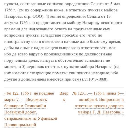
пункты, составленные согласно определению Сената от 5 мая
1756 г. (см их содержание ниже, в ответных пунктах майора
Назарова, стр. ООО). 4) копия определения Сената от 13
августа 1756 г. о предоставлении майору Назарову некоторого
времени для надлежащего ответа на предъявленные ему
вопросные пункты вследствие просьбы его, чтоб по
иностранстну ево в ответствии на оные дано было ему время,
дабы на оные с надлежащею выправкою ответствовать мог,
ибо де всего вдруг о производившихся по должности ево
порученных делах наизусть обстоятельно вспомнить не
может, и 5) черновик ответных пунктов майора Назарова (на
них имеются следующие пометы: сии пункты негодные, ибо
другие з дополнением имеются при сем) (лл.1043-1068).
‹
№ 122. 1756 г. не позднее
Ввер
№ 123.1.— 1756 г. июня 5—
Перекрёстные
марта 7. — Ведомость
х
октября 4. Вопросные и
ссылки
башкирам Осинской и
ответные пункты допроса
›
Ногайской дорог,
майора Г. Д. Назарова.
книги
отправленным из Уфимской
для
Провинциальной