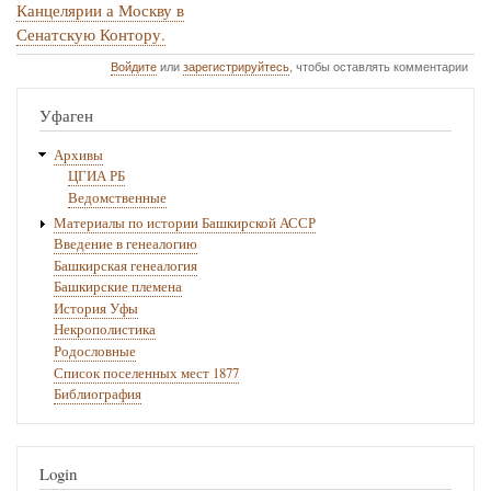
№
Канцелярии а Москву в
Сенатскую Контору.
123.
Войдите
или
зарегистрируйтесь
, чтобы оставлять комментарии
1756.;
г.
Уфаген
ранее
Архивы
июня
ЦГИА РБ
5.
Ведомственные
Материалы по истории Башкирской АССР
—
Введение в генеалогию
1758
Башкирская генеалогия
Башкирские племена
г.
История Уфы
января
Некрополистика
Родословные
14.
Список поселенных мест 1877
—
Библиография
Следственное
дело
Login
о