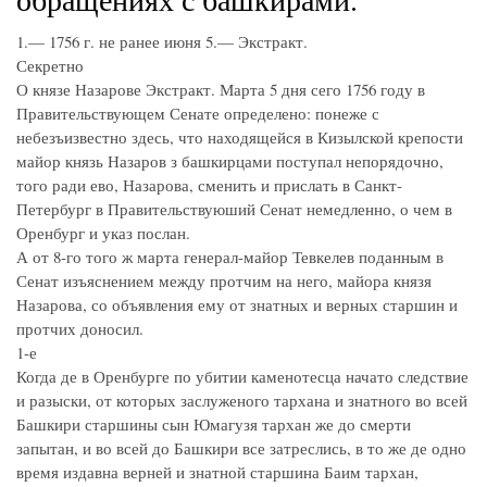
1.— 1756 г. не ранее июня 5.— Экстракт.
Секретно
О князе Назарове Экстракт. Марта 5 дня сего 1756 году в
Правительствующем Сенате определено: понеже с
небезъизвестно здесь, что находящейся в Кизылской крепости
майор князь Назаров з башкирцами поступал непорядочно,
того ради ево, Назарова, сменить и прислать в Санкт-
Петербург в Правительствуюший Сенат немедленно, о чем в
Оренбург и указ послан.
А от 8-го того ж марта генерал-майор Тевкелев поданным в
Сенат изъяснением между протчим на него, майора князя
Назарова, со объявления ему от знатных и верных старшин и
протчих доносил.
1-е
Когда де в Оренбурге по убитии каменотесца начато следствие
и разыски, от которых заслуженого тархана и знатного во всей
Башкири старшины сын Юмагузя тархан же до смерти
запытан, и во всей до Башкири все затреслись, в то же де одно
время издавна верней и знатной старшина Баим тархан,