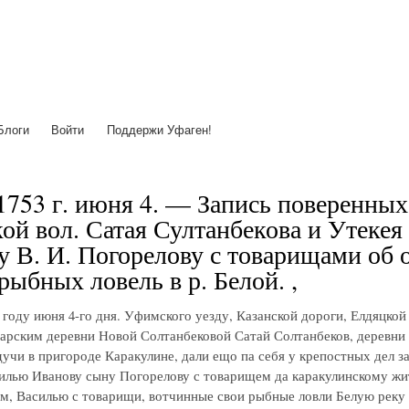
Перейти
к
основному
содержанию
Блоги
Войти
Поддержи Уфаген!
1753 г. июня 4. — Запись поверенных
ой вол. Сатая Султанбекова и Утеке
у В. И. Погорелову с товарищами об о
 рыбных ловель в р. Белой. ,
о году июня 4-го дня. Уфимского уезду, Казанской дороги, Елдяцко
арским деревни Новой Солтанбековой Сатай Солтанбеков, деревни
удучи в пригороде Каракулине, дали ещо па себя у крепостных дел
илью Иванову сыну Погорелову с товарищем да каракулинскому жит
м, Василью с товарищи, вотчинные свои рыбные ловли Белую реку 