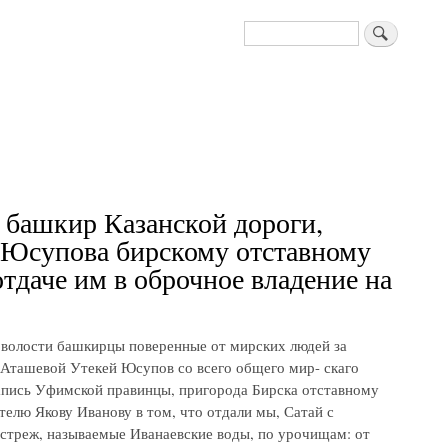
Поиск
 башкир Казанской дороги,
я Юсупова бирскому отставному
тдаче им в оброчное владение на
й волости башкирцы поверенные от мирских людей за
 Аташевой Утекей Юсупов со всего общего мир- скаго
 запись Уфимской правинцы, пригорода Бирска отставному
елю Якову Иванову в том, что отдали мы, Сатай с
стреж, называемые Иванаевские воды, по урочищам: от