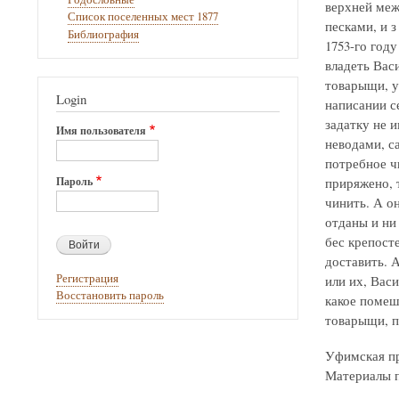
верхней меж
Список поселенных мест 1877
песками, и 
Библиография
1753-го году
владеть Вас
товарыщи, у
Login
написании се
задатку не 
Имя пользователя
неводами, с
потребное ч
Пароль
приряжено, 
чинить. А о
отданы и ни
бес крепост
доставить. 
Регистрация
или их, Вас
Восстановить пароль
какое помеш
товарыщи, пр
Уфимская пр
Материалы по