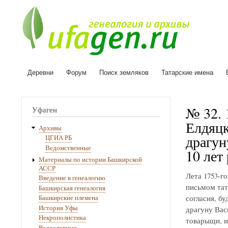
Деревни
Форум
Поиск земляков
Татарские имена
Основная
навигация
№ 32. 
Уфаген
Елдяцк
Архивы
драгун
ЦГИА РБ
Ведомственные
10 лет
Материалы по истории Башкирской
АССР
Лета 1753-г
Введение в генеалогию
письмом тат
Башкирская генеалогия
согласия, б
Башкирские племена
История Уфы
драгуну Вас
Некрополистика
товарыщи, и
Родословные