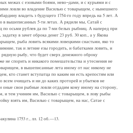
ных межах с езовыми боями, нево¬дами, и с курьями и с
тними ловли во владение Василью с товарыщем, с нынешнего
бардину владеть з будущего 1754-го году впредь на 5 лет. А
 в вышеписанных 5-ти летах. А рядили мы, Сатай с
д по осьми рублев да по 7-ми белых рыбниц. А наперед при
адатку в зачет оброка денег 23 руб. 30 коп., а у Якова
варыщем, рыба ловить всякими ловецкими снастьми, яко то
мние, так и летние езы городить, и бабатками ловить, и
и рядную рыбу, что будет сверх денежного оброку
же не спорить и никакого помешательства и утеснения не
товарищем, в вышеписанные лета иному от нас никому не
ем, кто станет вступатца по каким ни есть крепостям или
о всем очищать и ни до каких проторей и убытков не
ли оные свои рыбные ловли отдадим кому иному на сторону,
ем, и тем учиним им, Василыо с товарыщем, в лову рыбы
ойку взять им, Василыо с товарыщем, на нас, Сатае с
улина 1753 г., лл. 12 об.—13.