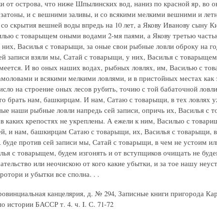
и от острова, что ниже Шпылинских вод, наниз по красной яр, во о
з затоны, и с вешними заливы, и со всякими мелкими вешними и ле
 со скрытия вешней воды впредь на 10 лет, а Якову Иванову сыну Ки
илью с товарыщем оными водами 2-мя паями, а Якову третью частью
 них, Василья с товарыщи, за оные свои рыбные ловли оброку на го
й записи взяли мы, Сатай с товарыщи, у них, Василья с товарыщем, з
имеется. И во оных наших водах, рыбных ловлях, им, Василью с то
амоловами и всякими мелкими ловлями, и в пристойных местах как зи
исло на строение оных лесов рубить, точию с той бабаточной ловл
то брать нам, башкирцам. И нам, Сатаю с товарыщи, в тех ловлях у
ные наши рыбные ловли напредь сей записи, опричь их, Василья с 
 в каких крепостях не укреплены. А ежели к ним, Василыо с товарищ
ей, и нам, башкирцам Сатаю с товарыщи, их, Василья с товарыщи, в
А буде против сей записи мы, Сатай с товарыщи, в чем не устоим и
илья с товарыщем, будем изгонять и от вступщиков очищать не буд
ательство или неочискою от кого какие убытки, и за тое нашу неуст
отори и убытки все сполна. . .
овинциальная канцелярия, д. № 294, Записные книги пригорода Карак
 истории БАССР т. 4. ч. I. С. 71-72