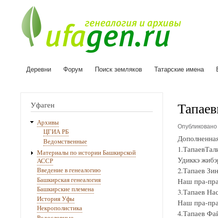
Деревни
Форум
Поиск земляков
Татарские имена
Основная
навигация
Тапаев
Уфаген
Архивы
Опубликован
ЦГИА РБ
Дополненна
Ведомственные
1.ТапаевТал
Материалы по истории Башкирской
Удиккэ жибэ
АССР
2.Тапаев Зин
Введение в генеалогию
Башкирская генеалогия
Наш пра-пра
Башкирские племена
3.Тапаев Нас
История Уфы
Наш пра-пра
Некрополистика
4.Тапаев Фа
Родословные