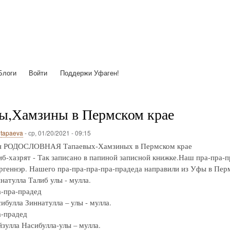
Перейти
к
основному
содержанию
Блоги
Войти
Поддержи Уфаген!
ы,Хамзины в Пермском крае
о
tapaeva
-
ср, 01/20/2021 - 09:15
я РОДОСЛОВНАЯ Тапаевых-Хамзиных в Пермском крае
иб-хазрят - Так записано в папиной записной книжке.Наш пра-пра-
ргеннэр. Нашего пра-пра-пра-пра-прадеда направили из Уфы в Пер
натулла Талиб улы - мулла.
-пра-прадед
ибулла Зиннатулла – улы - мулла.
-прадед
йзулла Насибулла-улы – мулла.