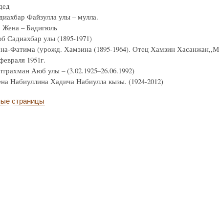
дед
диахбар Файзулла улы – мулла.
 Жена – Бадигюль
б Садиахбар улы (1895-1971)
на-Фатима (урожд. Хамзина (1895-1964). Отец Хамзин Хасанжан,,М
февраля 1951г.
птрахман Аюб улы – (3.02.1925–26.06.1992)
на Набиуллина Хадича Набиулла кызы. (1924-2012)
ые страницы