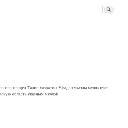
Поиск
пра-пра-прадед Талип хазратны Уфадан указлы мулла итеп
мскую область указным муллой