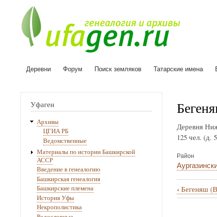
Деревни
Форум
Поиск земляков
Татарские имена
Основная
навигация
Бегеня
Уфаген
Архивы
Деревня Ниж
ЦГИА РБ
125 чел. (д.
Ведомственные
Материалы по истории Башкирской
Район
АССР
Аургазинск
Введение в генеалогию
Башкирская генеалогия
‹
Бегеняш (В
Башкирские племена
Перекрё
История Уфы
Некрополистика
ссылки
Родословные