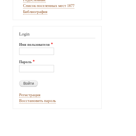
книги
Список поселенных мест 1877
Библиография
для
Бегеняш
(Нижний
Login
-Абукано
Имя пользователя
Пароль
Регистрация
Восстановить пароль