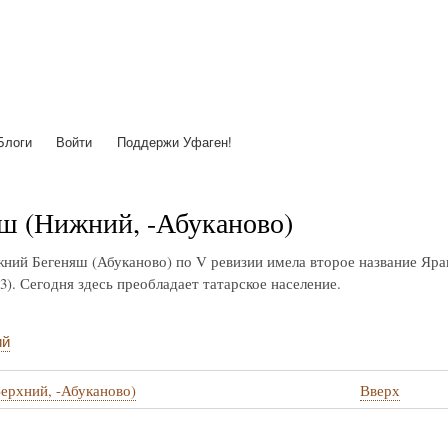
Перейти
к
основному
содержанию
Блоги
Войти
Поддержи Уфаген!
ш (Нижний, -Абуканово)
ний Бегеняш (Абуканово) по V ревизии имела второе название Яр
 53). Сегодня здесь преобладает татарское население.
ий
ерхний, -Абуканово)
Вверх
стные