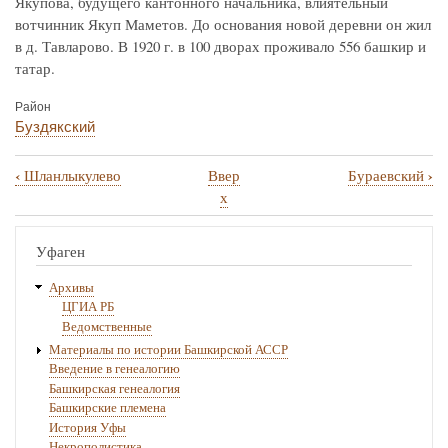
Якупова, будущего кантонного начальника, влиятельный
вотчинник Якуп Маметов. До основания новой деревни он жил
в д. Тавларово. В 1920 г. в 100 дворах проживало 556 башкир и
татар.
Район
Буздякский
‹
›
Шланлыкулево
Ввер
Бураевский
Перекрёстные
х
ссылки
книги
Уфаген
для
Архивы
Якупово
ЦГИА РБ
Ведомственные
Материалы по истории Башкирской АССР
Введение в генеалогию
Башкирская генеалогия
Башкирские племена
История Уфы
Некрополистика