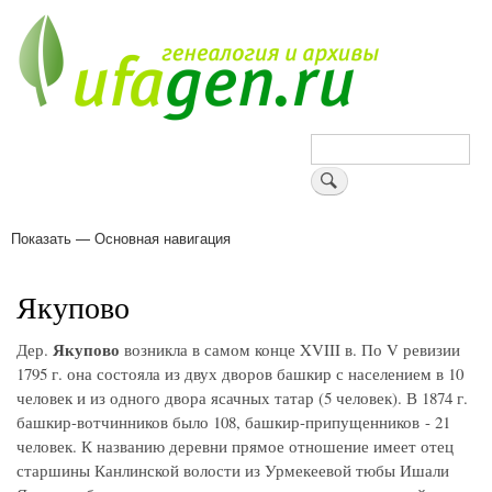
Перейти
к
основному
содержанию
Поиск
Показать — Основная навигация
Основная
навигация
Деревни
Форум
Поиск земляков
Татарские имена
Блоги
Войти
Поддержи Уфаген!
Якупово
Якупово
Дер.
возникла в самом конце XVIII в. По V ревизии
1795 г. она состояла из двух дворов башкир с населением в 10
человек и из одного двора ясачных татар (5 человек). В 1874 г.
башкир-вотчинников было 108, башкир-припущенников - 21
человек. К названию деревни прямое отношение имеет отец
старшины Канлинской волости из Урмекеевой тюбы Ишали