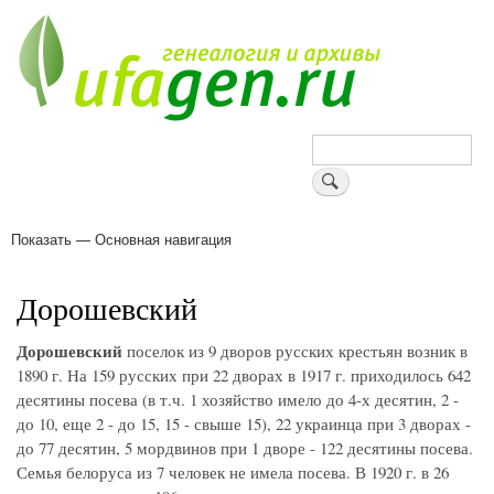
Перейти
к
основному
содержанию
Поиск
Показать — Основная навигация
Основная
навигация
Деревни
Форум
Поиск земляков
Татарские имена
Блоги
Войти
Поддержи Уфаген!
Дорошевский
Дорошевский
поселок из 9 дворов русских крестьян возник в
1890 г. На 159 русских при 22 дворах в 1917 г. приходилось 642
десятины посева (в т.ч. 1 хозяйство имело до 4-х десятин, 2 -
до 10, еще 2 - до 15, 15 - свыше 15), 22 украинца при 3 дворах -
до 77 десятин, 5 мордвинов при 1 дворе - 122 десятины посева.
Семья белоруса из 7 человек не имела посева. В 1920 г. в 26