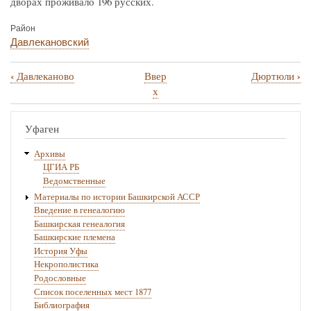
дворах проживало 196 русских.
Район
Давлекановский
‹
›
Давлеканово
Ввер
Дюртюли
Перекрёстные
х
ссылки
книги
Уфаген
для
Архивы
Дорошевский
ЦГИА РБ
Ведомственные
Материалы по истории Башкирской АССР
Введение в генеалогию
Башкирская генеалогия
Башкирские племена
История Уфы
Некрополистика
Родословные
Список поселенных мест 1877
Библиография