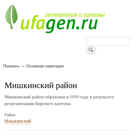
Перейти
к
основному
содержанию
Поиск
Показать — Основная навигация
Основная
навигация
Деревни
Форум
Поиск земляков
Татарские имена
Блоги
Войти
Поддержи Уфаген!
Мишкинский район
Мишкинский район образован в 1930 году в результате
реорганизации Бирского кантона.
Район
Мишкинский