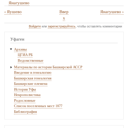
Янагушево
‹
›
Яушево
Ввер
Янагушево
Перекрёстные
х
ссылки
Войдите
или
зарегистрируйтесь
, чтобы оставлять комментарии
книги
Уфаген
для
Мишкинский
Архивы
ЦГИА РБ
район
Ведомственные
Материалы по истории Башкирской АССР
Введение в генеалогию
Башкирская генеалогия
Башкирские племена
История Уфы
Некрополистика
Родословные
Список поселенных мест 1877
Библиография