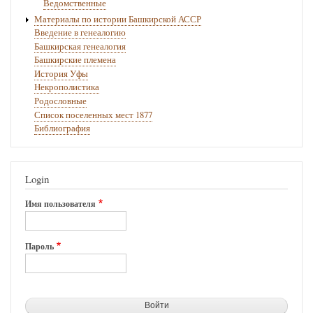
Ведомственные
Материалы по истории Башкирской АССР
Введение в генеалогию
Башкирская генеалогия
Башкирские племена
История Уфы
Некрополистика
Родословные
Список поселенных мест 1877
Библиография
Login
Имя пользователя
Пароль