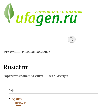
Перейти
к
основному
содержанию
Поиск
Показать — Основная навигация
Основная
навигация
Деревни
Форум
Поиск земляков
Татарские имена
Блоги
Войти
Поддержи Уфаген!
Rustehmi
Зарегистрирован на сайте
17 лет 5 месяцев
Уфаген
Архивы
ЦГИА РБ