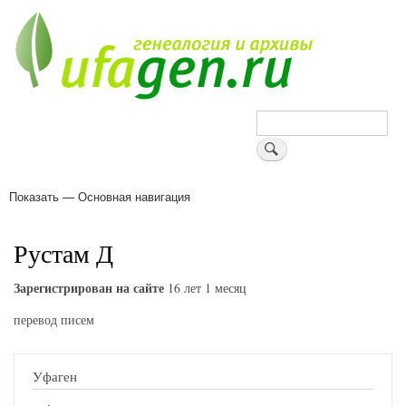
Перейти
к
основному
содержанию
Поиск
Показать — Основная навигация
Основная
навигация
Деревни
Форум
Поиск земляков
Татарские имена
Блоги
Войти
Поддержи Уфаген!
Рустам Д
Зарегистрирован на сайте
16 лет 1 месяц
перевод писем
Уфаген