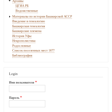
Архивы
ЦГИА РБ
Ведомственные
Материалы по истории Башкирской АССР
Введение в генеалогию
Башкирская генеалогия
Башкирские племена
История Уфы
Некрополистика
Родословные
Список поселенных мест 1877
Библиография
Login
Имя пользователя
Пароль