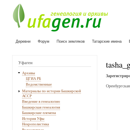
Деревни
Форум
Поиск земляков
Татарские имена
Основная
навигация
tasha_
Уфаген
Архивы
Зарегистриро
ЦГИА РБ
Ведомственные
Оренбургская
Материалы по истории Башкирской
АССР
Введение в генеалогию
Башкирская генеалогия
Башкирские племена
История Уфы
Некрополистика
Родословные