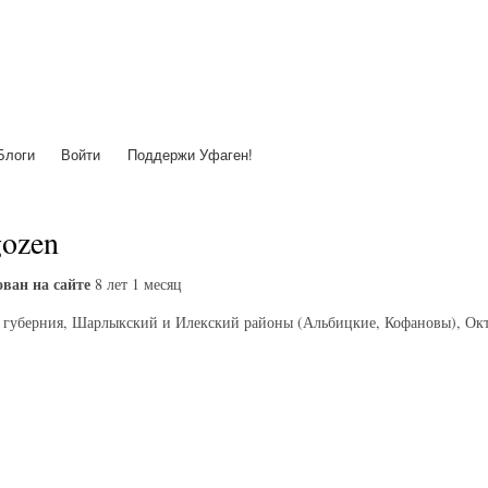
Перейти
к
основному
содержанию
Блоги
Войти
Поддержи Уфаген!
gozen
ван на сайте
8 лет 1 месяц
 губерния, Шарлыкский и Илекский районы (Альбицкие, Кофановы), Окт