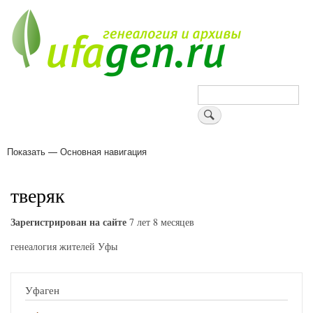
Перейти
к
основному
содержанию
Поиск
Показать — Основная навигация
Основная
навигация
Деревни
Форум
Поиск земляков
Татарские имена
Блоги
Войти
Поддержи Уфаген!
тверяк
Зарегистрирован на сайте
7 лет 8 месяцев
генеалогия жителей Уфы
Уфаген