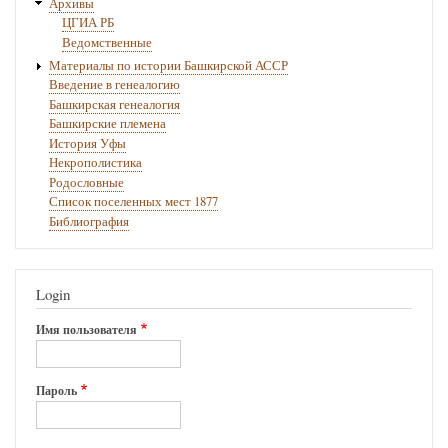
Архивы
ЦГИА РБ
Ведомственные
Материалы по истории Башкирской АССР
Введение в генеалогию
Башкирская генеалогия
Башкирские племена
История Уфы
Некрополистика
Родословные
Список поселенных мест 1877
Библиография
Login
Имя пользователя
Пароль