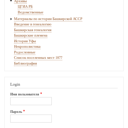
Архивы
ЦГИА РБ
Ведомственные
Материалы по истории Башкирской АССР
Введение в генеалогию
Башкирская генеалогия
Башкирские племена
История Уфы
Некрополистика
Родословные
Список поселенных мест 1877
Библиография
Login
Имя пользователя
Пароль