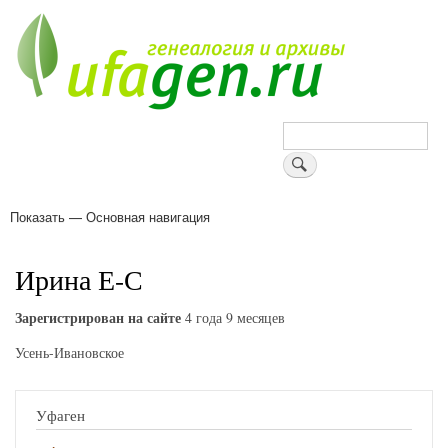
Перейти
к
основному
содержанию
Поиск
Показать — Основная навигация
Основная
навигация
Деревни
Форум
Поиск земляков
Татарские имена
Блоги
Войти
Поддержи Уфаген!
Ирина Е-С
Зарегистрирован на сайте
4 года 9 месяцев
Усень-Ивановское
Уфаген