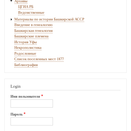
Архивы
ЦГИА РБ
Ведомственные
Материалы по истории Башкирской АССР
Введение в генеалогию
Башкирская генеалогия
Башкирские племена
История Уфы
Некрополистика
Родословные
Список поселенных мест 1877
Библиография
Login
Имя пользователя
Пароль