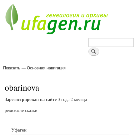
Перейти
к
основному
содержанию
Поиск
Показать — Основная навигация
Основная
навигация
Деревни
Форум
Поиск земляков
Татарские имена
Блоги
Войти
Поддержи Уфаген!
obarinova
Зарегистрирован на сайте
3 года 2 месяца
ревизские сказки
Уфаген