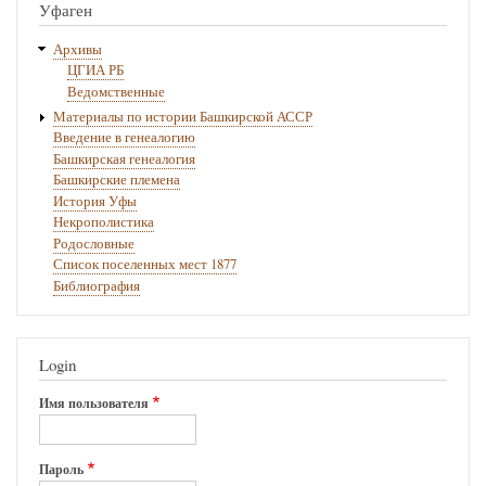
Уфаген
Архивы
ЦГИА РБ
Ведомственные
Материалы по истории Башкирской АССР
Введение в генеалогию
Башкирская генеалогия
Башкирские племена
История Уфы
Некрополистика
Родословные
Список поселенных мест 1877
Библиография
Login
Имя пользователя
Пароль