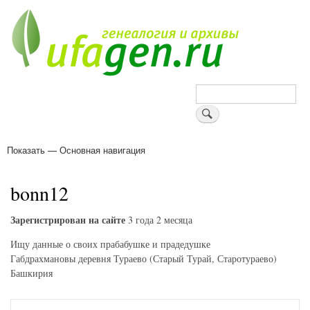
Перейти
к
основному
содержанию
Поиск
Показать — Основная навигация
Основная
навигация
Деревни
Форум
Поиск земляков
Татарские имена
Блоги
Войти
Поддержи Уфаген!
bonn12
Зарегистрирован на сайте
3 года 2 месяца
Ищу данные о своих прабабушке и прадедушке
Габдрахмановы деревня Тураево (Старый Турай, Старотураево)
Башкирия