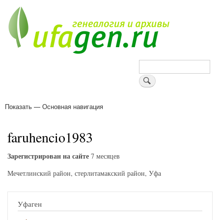
Перейти
к
основному
содержанию
Поиск
Показать — Основная навигация
Основная
навигация
Деревни
Форум
Поиск земляков
Татарские имена
Блоги
Войти
Поддержи Уфаген!
faruhencio1983
Зарегистрирован на сайте
7 месяцев
Мечетлинский район, стерлитамакский район, Уфа
Уфаген