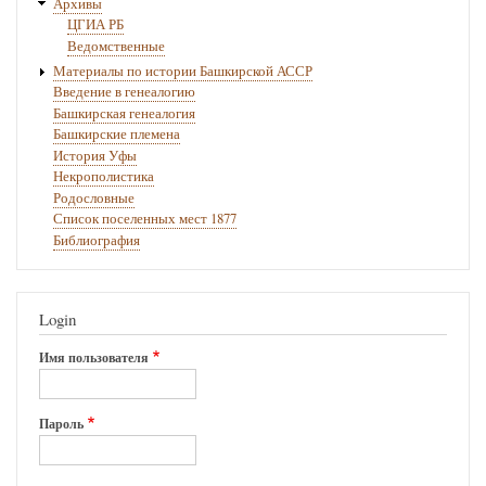
Архивы
ЦГИА РБ
Ведомственные
Материалы по истории Башкирской АССР
Введение в генеалогию
Башкирская генеалогия
Башкирские племена
История Уфы
Некрополистика
Родословные
Список поселенных мест 1877
Библиография
Login
Имя пользователя
Пароль