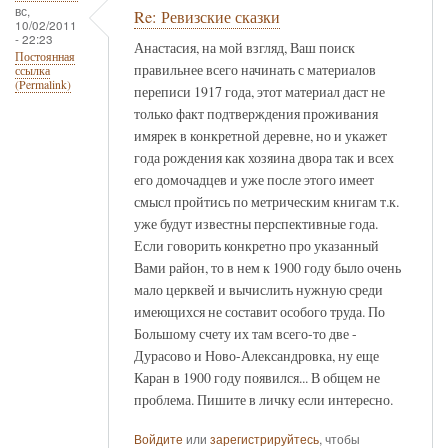
вс,
Re: Ревизские сказки
10/02/2011
- 22:23
Анастасия, на мой взгляд, Ваш поиск
Постоянная
правильнее всего начинать с материалов
ссылка
(Permalink)
переписи 1917 года, этот материал даст не
только факт подтверждения проживания
имярек в конкретной деревне, но и укажет
года рождения как хозяина двора так и всех
его домочадцев и уже после этого имеет
смысл пройтись по метрическим книгам т.к.
уже будут известны перспективные года.
Если говорить конкретно про указанный
Вами район, то в нем к 1900 году было очень
мало церквей и вычислить нужную среди
имеющихся не составит особого труда. По
Большому счету их там всего-то две -
Дурасово и Ново-Александровка, ну еще
Каран в 1900 году появился... В общем не
проблема. Пишите в личку если интересно.
Войдите
или
зарегистрируйтесь
, чтобы