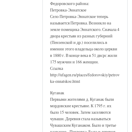
Федоровского района:
Петровка-Эннатское
Село Петровка-Эннатское теперь
называется Петровка. Возникло на
земле помещика Эннатского. Сначала 4
двора крестьян из разных губерний
(Пензенской и др.) поселились в
имении этого владельца около церкви
в 1880 г. В конце века в 51 двсрс жили
175 мужчин и 166 женщин.
Ссылка
http://ufagen.ru/places/fedorovskiy/petrov
ka-ennatskoe.html
Куганак
Первыми жителями д. Куганак были
мордовские крестьяне. К 1795 г. их
было 15 человек. Затем заселяются
чуваши. Деревня стала называться
Чувашским Куганаком. Было и третье
название - Покровка. Была и деревня