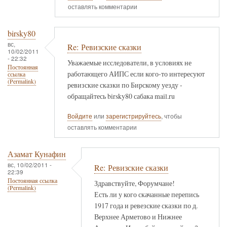
оставлять комментарии
birsky80
вс,
Re: Ревизские сказки
10/02/2011
- 22:32
Уважаемые исследователи, в условиях не
Постоянная
работающего АИПС если кого-то интересуют
ссылка
(Permalink)
ревизские сказки по Бирскому уезду -
обращайтесь birsky80 сабака mail.ru
Войдите
или
зарегистрируйтесь
, чтобы
оставлять комментарии
Азамат Кунафин
вс, 10/02/2011 -
Re: Ревизские сказки
22:39
Постоянная ссылка
Здравствуйте, Форумчане!
(Permalink)
Есть ли у кого скачанные перепись
1917 года и ревезские сказки по д.
Верхнее Арметово и Нижнее