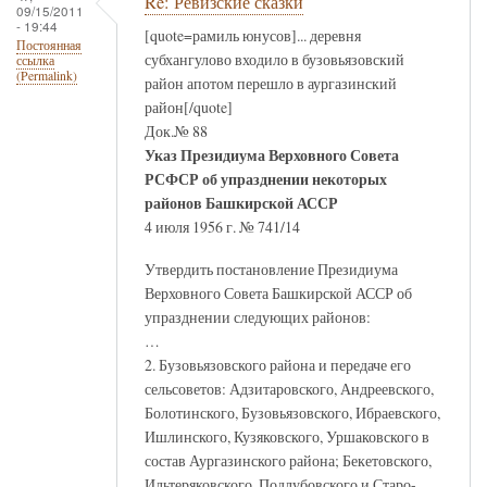
Re: Ревизские сказки
09/15/2011
- 19:44
[quote=рамиль юнусов]... деревня
Постоянная
субхангулово входило в бузовьязовский
ссылка
(Permalink)
район апотом перешло в аургазинский
район[/quote]
Док.№ 88
Указ Президиума Верховного Совета
РСФСР об упразднении некоторых
районов Башкирской АССР
4 июля 1956 г. № 741/14
Утвердить постановление Президиума
Верховного Совета Башкирской АССР об
упразднении следующих районов:
…
2. Бузовьязовского района и передаче его
сельсоветов: Адзитаровского, Андреевского,
Болотинского, Бузовьязовского, Ибраевского,
Ишлинского, Кузяковского, Уршаковского в
состав Аургазинского района; Бекетовского,
Ильтеряковского, Подлубовского и Старо-