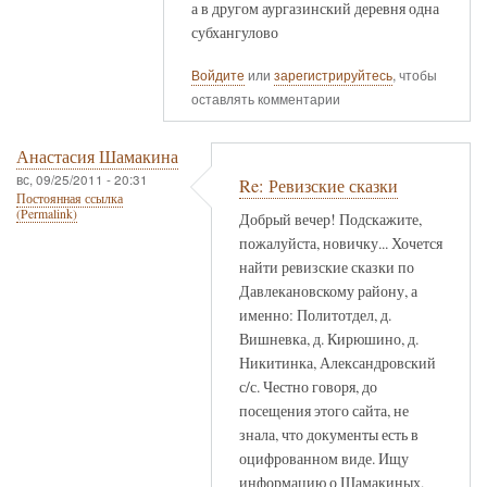
а в другом аургазинский деревня одна
субхангулово
Войдите
или
зарегистрируйтесь
, чтобы
оставлять комментарии
Анастасия Шамакина
вс, 09/25/2011 - 20:31
Re: Ревизские сказки
Постоянная ссылка
(Permalink)
Добрый вечер! Подскажите,
пожалуйста, новичку... Хочется
найти ревизские сказки по
Давлекановскому району, а
именно: Политотдел, д.
Вишневка, д. Кирюшино, д.
Никитинка, Александровский
с/с. Честно говоря, до
посещения этого сайта, не
знала, что документы есть в
оцифрованном виде. Ищу
информацию о Шамакиных,