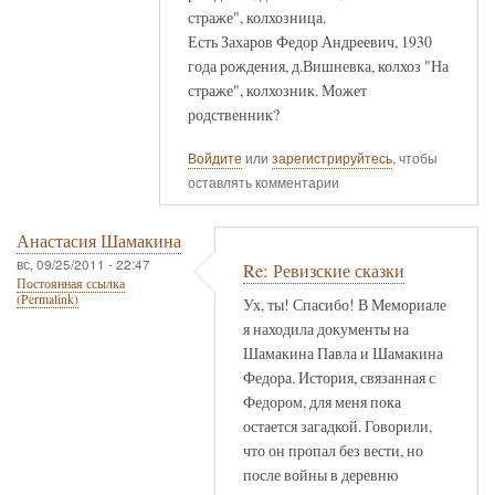
страже", колхозница.
Есть Захаров Федор Андреевич, 1930
года рождения, д.Вишневка, колхоз "На
страже", колхозник. Может
родственник?
Войдите
или
зарегистрируйтесь
, чтобы
оставлять комментарии
Анастасия Шамакина
вс, 09/25/2011 - 22:47
Re: Ревизские сказки
Постоянная ссылка
(Permalink)
Ух, ты! Спасибо! В Мемориале
я находила документы на
Шамакина Павла и Шамакина
Федора. История, связанная с
Федором, для меня пока
остается загадкой. Говорили,
что он пропал без вести, но
после войны в деревню