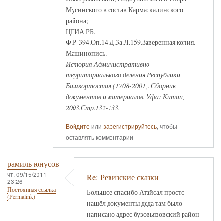
Мусинского в состав Кармаскалинского
района;
ЦГИА РБ.
Ф.Р-394.Оп.14.Д.3а.Л.159.Заверенная копия.
Машинопись.
История Административно-
территориального деления Республики
Башкортостан (1708-2001). Сборник
документов и материалов. Уфа: Китап,
2003.Стр.132-133.
Войдите
или
зарегистрируйтесь
, чтобы
оставлять комментарии
рамиль юнусов
чт, 09/15/2011 -
Re: Ревизские сказки
23:26
Постоянная ссылка
Большое спасибо Атайсал просто
(Permalink)
нашёл документы деда там было
написано адрес бузовьязовский район