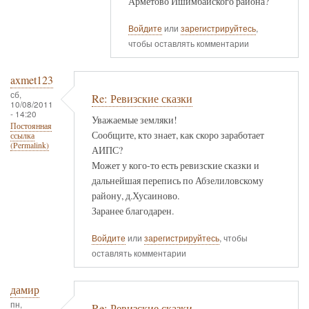
Арметово Ишимбайского района?
Войдите
или
зарегистрируйтесь
,
чтобы оставлять комментарии
axmet123
сб,
Re: Ревизские сказки
10/08/2011
- 14:20
Уважаемые земляки!
Постоянная
Сообщите, кто знает, как скоро заработает
ссылка
(Permalink)
АИПС?
Может у кого-то есть ревизские сказки и
дальнейшая перепись по Абзелиловскому
району, д.Хусаиново.
Заранее благодарен.
Войдите
или
зарегистрируйтесь
, чтобы
оставлять комментарии
дамир
пн,
Re: Ревизские сказки