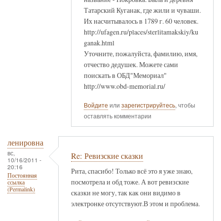
Татарский Куганак, где жили и чуваши.
Их насчитывалось в 1789 г. 60 человек.
http://ufagen.ru/places/sterlitamakskiy/ku
ganak.html
Уточните, пожалуйста, фамилию, имя,
отчество дедушек. Можете сами
поискать в ОБД"Мемориал"
http://www.obd-memorial.ru/
Войдите
или
зарегистрируйтесь
, чтобы
оставлять комментарии
ленировна
вс,
Re: Ревизские сказки
10/16/2011 -
20:16
Рита, cпасибо! Только всё это я уже знаю,
Постоянная
посмотрела и обд тоже. А вот ревизские
ссылка
(Permalink)
сказки не могу, так как они видимо в
электронке отсутствуют.В этом и проблема.