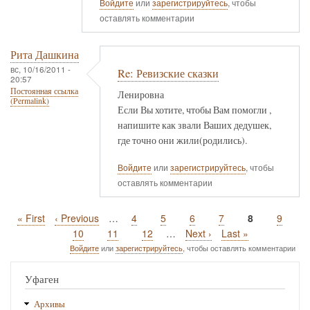
Войдите
или
зарегистрируйтесь
, чтобы
оставлять комментарии
Рита Дашкина
вс, 10/16/2011 -
Re: Ревизские сказки
20:57
Постоянная ссылка
Ленировна
(Permalink)
Если Вы хотите, чтобы Вам помогли ,
напишите как звали Ваших дедушек,
где точно они жили(родились).
Войдите
или
зарегистрируйтесь
, чтобы
оставлять комментарии
Первая
« First
Предыдущая
‹ Previous
…
Page
4
Page
5
Page
6
Page
7
Текущая
8
Page
9
Нумерация
страница
страница
страница
Page
10
Page
11
Page
12
…
Следующая
Next ›
Последняя
Last »
страниц
страница
страница
Войдите
или
зарегистрируйтесь
, чтобы оставлять комментарии
Уфаген
Архивы