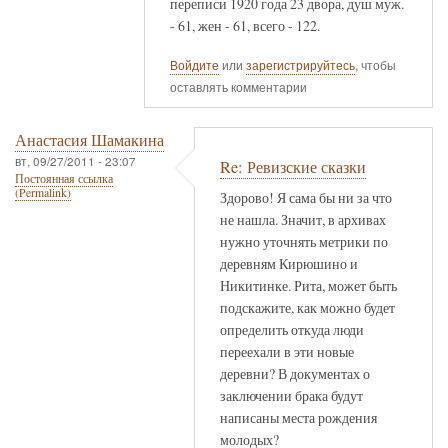
переписи 1920 года 23 двора, душ муж.
- 61, жен - 61, всего - 122.
Войдите
или
зарегистрируйтесь
, чтобы
оставлять комментарии
Анастасия Шамакина
вт, 09/27/2011 - 23:07
Re: Ревизские сказки
Постоянная ссылка
(Permalink)
Здорово! Я сама бы ни за что
не нашла. Значит, в архивах
нужно уточнять метрики по
деревням Кирюшино и
Никитинке. Рита, может быть
подскажите, как можно будет
определить откуда люди
переехали в эти новые
деревни? В документах о
заключении брака будут
написаны места рождения
молодых?