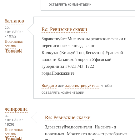
оставлять комментарии
балтанов
ср,
Re: Ревизские сказки
10/12/2011
- 19:52
Здравствуйте.Мне нужны ревизские сказки и
Постоянная
переписи населения деревни
ссылка
(Permalink)
Кичкутан(Кичкуй Тон, Кескутон) Уранской
волости Казанской дороги Уфимской
губернии за 1762,1743, 1722
годы.Подскажите.
Войдите
или
зарегистрируйтесь
, чтобы
оставлять комментарии
ленировна
вс,
Re: Ревизские сказки
10/16/2011 -
18:36
Здравствуйте,посетители! На сайте - я
Постоянная
новенькая . Может кто поможет разобраться
ссылка
(Permalink)