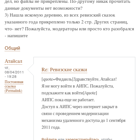
дел, но файлы не прикреплены. По-другому никак прочитать
данные документы нет возможности?
3) Нашла искомую деревню, из всех ревизский сказок
указанного года прикреплено только 2 стр. Других страниц,
что- нет? Пожалуйста, модераторы или просто кто разобрался
- напишите
Общий
Атайсал
чт,
Re: Ревизские сказки
08/04/2011
- 19:28
[quote=Фидаиль]Здравствуйте, Атайсал!
Постоянная
Я не могу войти в АИПС. Пожалуйста,
ссылка
(Permalink)
подскажите как войти[/quote]
АИПС пока еще не работает.
Доступ к АИПС через интернет закрыт в
связи с проведением модернизации
механизма удаленного доступа до 1 сентября
2011 года.
Войдите
или
зарегистрируйтесь
, чтобы