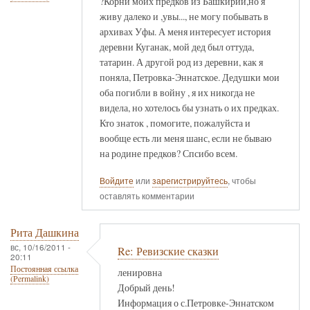
?Корни моих предков из Башкирии,но я
живу далеко и ,увы..., не могу побывать в
архивах Уфы. А меня интересует история
деревни Куганак, мой дед был оттуда,
татарин. А другой род из деревни, как я
поняла, Петровка-Эннатское. Дедушки мои
оба погибли в войну , я их никогда не
видела, но хотелось бы узнать о их предках.
Кто знаток , помогите, пожалуйста и
вообще есть ли меня шанс, если не бываю
на родине предков? Спсибо всем.
Войдите
или
зарегистрируйтесь
, чтобы
оставлять комментарии
Рита Дашкина
вс, 10/16/2011 -
Re: Ревизские сказки
20:11
Постоянная ссылка
ленировна
(Permalink)
Добрый день!
Информация о с.Петровке-Эннатском