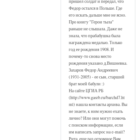
пришел солдат и передал, что
Федор остался в Польше. Где
его искать дальше мне не ясно.
Про книгу "Герои тыла"
раньше не слышала. Даже не
знала, что прабабушка была
награждена медалью. Только
год ее рождения 1908. И
почему-то снова место
рождения указано д.Вишневка.
Захаров Федор Андреевич
(1931-2005) - ее сын, старший
брат моей бабули :)
На сайте ЦГИА РБ
(http://www.gasrb.ru/barchd7.ht
ml) нашла контакты архива. Вы
не знаете, к ним нужно ехать
лично? Или они могут помочь
с поиском информации, если
им написать запрос на e-mail?
Рита, еще раз огромное Вам