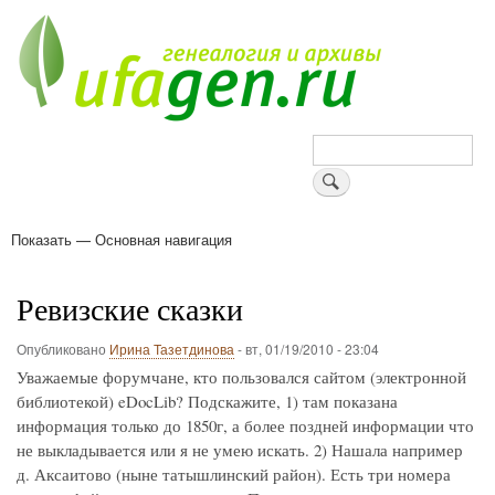
Перейти
к
основному
содержанию
Поиск
Показать — Основная навигация
Основная
навигация
Деревни
Форум
Поиск земляков
Татарские имена
Блоги
Войти
Поддержи Уфаген!
Ревизские сказки
Опубликовано
Ирина Тазетдинова
-
вт, 01/19/2010 - 23:04
Уважаемые форумчане, кто пользовался сайтом (электронной
библиотекой) eDocLib? Подскажите, 1) там показана
информация только до 1850г, а более поздней информации что
не выкладывается или я не умею искать. 2) Нашала например
д. Аксаитово (ныне татышлинский район). Есть три номера