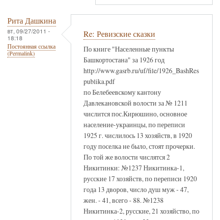
Рита Дашкина
вт, 09/27/2011 -
Re: Ревизские сказки
18:18
Постоянная ссылка
По книге "Населенные пункты
(Permalink)
Башкортостана" за 1926 год
http://www.gasrb.ru/uf/file/1926_BashRes
publika.pdf
по Белебеевскому кантону
Давлекановской волости за № 1211
числится пос.Кирюшино, основное
население-украинцы, по переписи
1925 г. числилось 13 хозяйств, в 1920
году поселка не было, стоят прочерки.
По той же волости числятся 2
Никитинки: №1237 Никитинка-1,
русские 17 хозяйств, по переписи 1920
года 13 дворов, число душ муж - 47,
жен. - 41, всего - 88. №1238
Никитинка-2, русские, 21 хозяйство, по