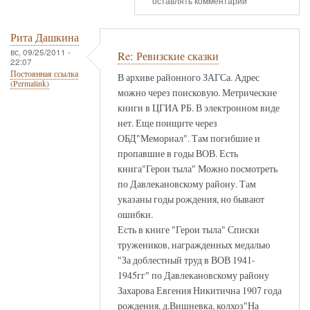
оставлять комментарии
Рита Дашкина
вс, 09/25/2011 -
Re: Ревизские сказки
22:07
Постоянная ссылка
В архиве районного ЗАГСа. Адрес
(Permalink)
можно через поисковую. Метрические
книги в ЦГИА РБ. В электронном виде
нет. Еще поищите через
ОБД"Мемориал". Там погибшие и
пропавшие в годы ВОВ. Есть
книга"Герои тыла" Можно посмотреть
по Давлекановскому району. Там
указаны годы рождения, но бывают
ошибки.
Есть в книге "Герои тыла" Списки
тружеников, награжденных медалью
"За доблестный труд в ВОВ 1941-
1945гг" по Давлекановскому району
Захарова Евгения Никитична 1907 года
рождения, д.Вишневка, колхоз"На