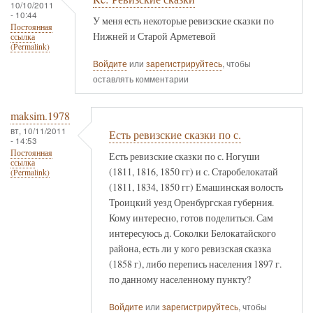
10/10/2011
- 10:44
У меня есть некоторые ревизские сказки по
Постоянная
Нижней и Старой Арметевой
ссылка
(Permalink)
Войдите
или
зарегистрируйтесь
, чтобы
оставлять комментарии
maksim.1978
вт, 10/11/2011
Есть ревизские сказки по с.
- 14:53
Постоянная
Есть ревизские сказки по с. Ногуши
ссылка
(1811, 1816, 1850 гг) и с. Старобелокатай
(Permalink)
(1811, 1834, 1850 гг) Емашинская волость
Троицкий уезд Оренбургская губерния.
Кому интересно, готов поделиться. Сам
интересуюсь д. Соколки Белокатайского
района, есть ли у кого ревизская сказка
(1858 г), либо перепись населения 1897 г.
по данному населенному пункту?
Войдите
или
зарегистрируйтесь
, чтобы