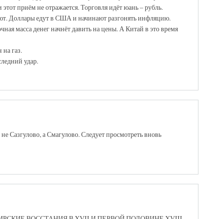
 этот приём не отражается. Торговля идёт юань – рубль.
еют. Доллары едут в США и начинают разгонять инфляцию.
чная масса денег начнёт давить на цены. А Китай в это время
на газ.
следний удар.
не Сазгулово, а Смагулово. Следует просмотреть вновь
КИРСКИЕ ВОССТАНИЯ В XVII И ПЕРВОЙ ПОЛОВИНЕ XVIII