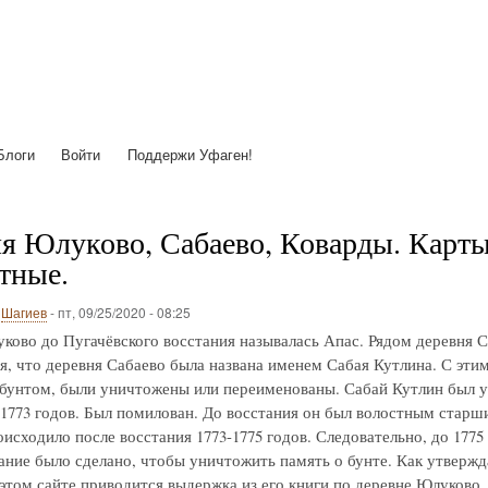
Перейти
к
основному
содержанию
Блоги
Войти
Поддержи Уфаген!
я Юлуково, Сабаево, Коварды. Карты с
тные.
о
Шагиев
-
пт, 09/25/2020 - 08:25
ково до Пугачёвского восстания называлась Апас. Рядом деревня С
я, что деревня Сабаево была названа именем Сабая Кутлина. С этим 
 бунтом, были уничтожены или переименованы. Сабай Кутлин был у
-1773 годов. Был помилован. До восстания он был волостным старш
исходило после восстания 1773-1775 годов. Следовательно, до 1775
ние было сделано, чтобы уничтожить память о бунте. Как утвержд
 этом сайте приводится выдержка из его книги по деревне Юлуково.