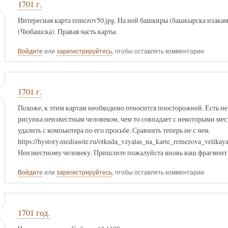
1701 г.
Интересная карта remezov50.jpg. На ней башкиры (башкырска изакам
(Чюбашска). Правая часть карты.
Войдите
или
зарегистрируйтесь
, чтобы оставлять комментарии
1701 г.
Похоже, к этим картам необходимо относится поосторожней. Есть н
рисунка неизвестным человеком, чем то совпадает с некоторыми мес
удалить с компьютера по его просьбе. Сравнить теперь не с чем.
https://hystory.mediasole.ru/otkuda_vzyalas_na_karte_remezova_velikaya
Неизвестному человеку. Пришлите пожалуйста вновь ваш фрагмент 
Войдите
или
зарегистрируйтесь
, чтобы оставлять комментарии
1701 год.