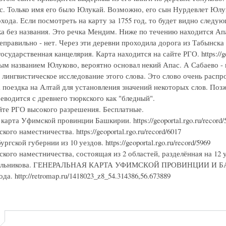
с. Только имя его было Юлукай. Возможно, его сын Нурдевлет Юлу
хода. Если посмотреть на карту за 1755 год, то будет видно следу
ка без названия. Это речка Мендим. Ниже по течению находится Ап
еправильно - нет. Через эти деревни проходила дорога из Табынска
осударственная канцелярия. Карта находится на сайте РГО. https://ge
ым названием Юлуково, вероятно основал некий Апас. А Сабаево -
 лингвистическое исследование этого слова. Это слово очень расп
 поездка на Алтай для установления значений некоторых слов. Поз
еводится с древнего тюркского как "бледный".
йте РГО высокого разрешения. Бесплатные.
карта Уфимской провинции Башкирии. https://geoportal.rgo.ru/record/
ого наместничества. https://geoportal.rgo.ru/record/6017
гской губернии из 10 уездов. https://geoportal.rgo.ru/record/5969
ого наместничества, состоящая из 2 областей, разделённая на 12 уездо
ильникова. ГЕНЕРАЛЬНАЯ КАРТА УФИМСКОЙ ПРОВИНЦИИ И БАШКИРИ
да. http://retromap.ru/1418023_z8_54.314386,56.673889