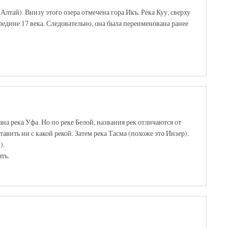
лтай). Внизу этого озера отмечена гора Икъ. Река Куу, сверху
ередине 17 века. Следовательно, она была переименована ранее
ана река Уфа. Но по реке Белой, названия рек отличаются от
тавить ни с какой рекой. Затем река Тасма (похоже это Инзер).
).
ть.