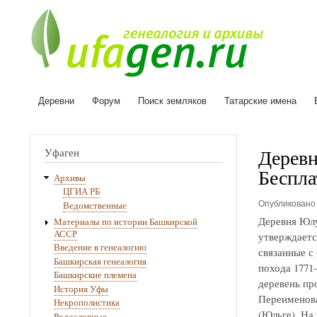
Деревни
Форум
Поиск земляков
Татарские имена
Основная
навигация
Деревн
Уфаген
Беспла
Архивы
ЦГИА РБ
Опубликован
Ведомственные
Деревня Юлу
Материалы по истории Башкирской
АССР
утверждаетс
Введение в генеалогию
связанные с
Башкирская генеалогия
похода 1771
Башкирские племена
деревень про
История Уфы
Переименова
Некрополистика
(Юльге). На
Родословные