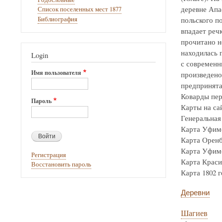
деревне Апа
Список поселенных мест 1877
Библиография
польского по
впадает реч
прочитано н
находилась г
Login
с современн
Имя пользователя
произведено
предпринята
Коварды пер
Пароль
Карты на са
Генеральная 
Карта Уфимск
Карта Оренбур
Карта Уфимск
Регистрация
Карта Крас
Восстановить пароль
Карта 1802 го
Деревни
Шагиев