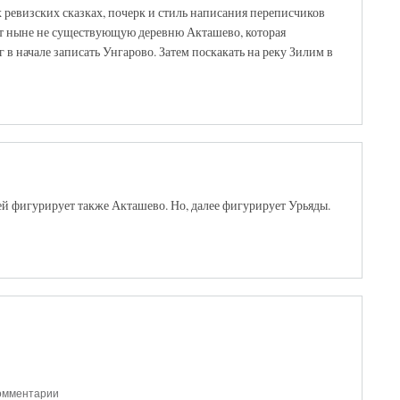
ех ревизских сказках, почерк и стиль написания переписчиков
ает ныне не существующую деревню Акташево, которая
в начале записать Унгарово. Затем поскакать на реку Зилим в
ей фигурирует также Акташево. Но, далее фигурирует Урьяды.
комментарии