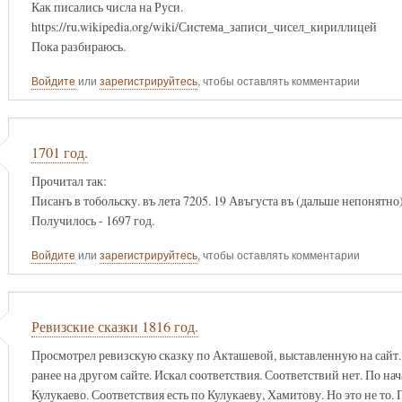
Как писались числа на Руси.
https://ru.wikipedia.org/wiki/Система_записи_чисел_кириллицей
Пока разбираюсь.
Войдите
или
зарегистрируйтесь
, чтобы оставлять комментарии
1701 год.
Прочитал так:
Писанъ в тобольску. въ лета 7205. 19 Авъгуста въ (дальше непонятно)
Получилось - 1697 год.
Войдите
или
зарегистрируйтесь
, чтобы оставлять комментарии
Ревизские сказки 1816 год.
Просмотрел ревизскую сказку по Акташевой, выставленную на сайт. 
ранее на другом сайте. Искал соответствия. Соответствий нет. По н
Кулукаево. Соответствия есть по Кулукаеву, Хамитову. Но это не то