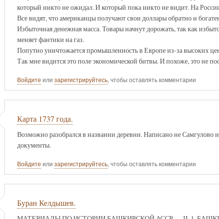
который никто не ожидал. И который пока никто не видит. На России
Все видят, что американцы получают свои доллары обратно и богат
Избыточная денежная масса. Товары начнут дорожать, так как избыто
меняет фантики на газ.
Попутно уничтожается промышленность в Европе из-за высоких цен 
Так мне видится это поле экономической битвы. И похоже, это не по
Войдите
или
зарегистрируйтесь
, чтобы оставлять комментарии
Карта 1737 года.
Возможно разобрался в названии деревни. Написано не Самгулово и 
документы.
Войдите
или
зарегистрируйтесь
, чтобы оставлять комментарии
Буран Келдышев.
МАТЕРИАЛЫ ПО ИСТОРИИ БАШКИРСКОЙ АССР. .... Ч. 1. БАШ