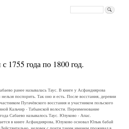
Поиск
 1755 года по 1800 год.
абаево ранее называлась Таус. В книге у Асфандиярова
нельзя поспорить. Так оно и есть. После восстания, деревни
частником Пугачёвского восстания и участником польского
иной Кальчир - Табынской волости. Переименование
 года Сабаево называлось Таус. Юлуково - Апас.
ается в книге Асфандиярова, Юлуково основал Юлык бабай
 Действительно, человек с почти таким именем проживал в