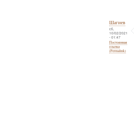
Шагиев
сб,
10/02/2021
- 01:47
Постоянная
ссылка
(Permalink)