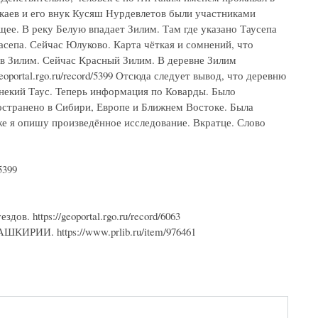
каев и его внук Кусяш Нурдевлетов были участниками
ющее. В реку Белую впадает Зилим. Там где указано Таусепа
асепа. Сейчас Юлуково. Карта чёткая и сомнений, что
 в Зилим. Сейчас Красный Зилим. В деревне Зилим
oportal.rgo.ru/record/5399 Отсюда следует вывод, что деревню
 некий Таус. Теперь информация по Коварды. Было
ространено в Сибири, Европе и Ближнем Востоке. Была
же я опишу произведённое исследование. Вкратце. Слово
5399
в. https://geoportal.rgo.ru/record/6063
И. https://www.prlib.ru/item/976461