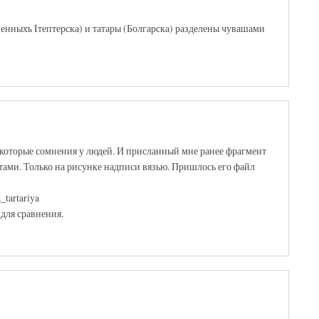
енныхъ Iтептерска) и татары (Болгарска) разделены чувашами
екоторые сомнения у людей. И присланный мне ранее фрагмент
тами. Только на рисунке надписи вязью. Пришлось его файл
_tartariya
для сравнения.