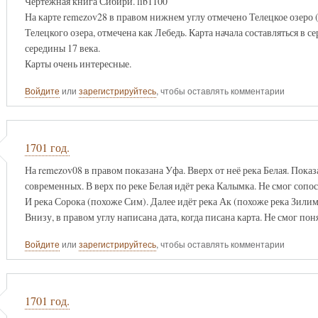
Чертежная книга Сибири. lib1100
На карте remezov28 в правом нижнем углу отмечено Телецкое озеро (А
Телецкого озера, отмечена как Лебедь. Карта начала составляться в с
середины 17 века.
Карты очень интересные.
Войдите
или
зарегистрируйтесь
, чтобы оставлять комментарии
1701 год.
На remezov08 в правом показана Уфа. Вверх от неё река Белая. Показ
современных. В верх по реке Белая идёт река Калымка. Не смог сопос
И река Сорока (похоже Сим). Далее идёт река Ак (похоже река Зилим
Внизу, в правом углу написана дата, когда писана карта. Не смог поня
Войдите
или
зарегистрируйтесь
, чтобы оставлять комментарии
1701 год.