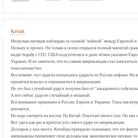
Китай.
Несколько месяцев наблюдаю за газовой “войной” между Европой и 
Польшу и прочих. Но только к осени открылся полный масштаб сраже
видят борьбу с СП2. США подсуетились и дали чёткое указание Евро
Украине. И не заметили, что по самим американцам стал наноситься
пока неизвестно.
Все помнят, что саудиты попытались ударить по России нефтью. Но вт
пришёлся вскольз и отрикошетил в американцев.
Но это был случайный удар и получен был от “закадычного собутыль
А вот сейчас удар не случайный и мощный.
Всё внимание приковано к России, Европе и Украине. Типа там ветра
кончается.
Но надо смотреть на восток. На Китай. Покупает много газа. Он ему н
Вот здесь как раз и кроется суть самого удара по американцам.
Долларов у них много. Китайцы прекрасно понимают, что это фантик
американцы применяют свои доллары как экономическое оружие, то 