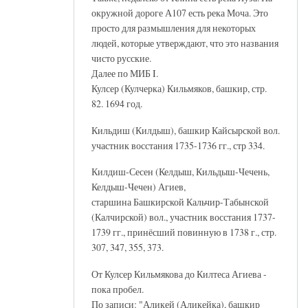
окружной дороге А107 есть река Моча. Это
просто для размышления для некоторых
людей, которые утверждают, что это названия
чисто русские.
Далее по МИБ I.
Кулсер (Кулчерка) Кильмяков, башкир, стр.
82. 1694 год.
Кильдиш (Килдыш), башкир Кайсырской вол.
участник восстания 1735-1736 гг., стр 334.
Килдиш-Сесен (Келдыш, Кильдыш-Чечень,
Келдыш-Чечен) Агиев,
старшина Башкирской Кальчир-Табынской
(Калчирской) вол., участник восстания 1737-
1739 гг., принёсший повинную в 1738 г., стр.
307, 347, 355, 373.
От Кулсер Кильмякова до Килтеса Агиева -
пока пробел.
По записи: "Аликей (Аликейка), башкир