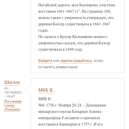
Ногайской дороги, аула Калчирова, участник
восстания 1661-1667 гг", На странице 168,
можно также с уверенность утверждать, что
деревня Калсер существовала в 1661-1667
годах.
По записи о Кулсер Кильмякове можно с
уверенностью сказать, что деревня Калсер
существовала в 1694 году.
Войдите
или
зарегистрируйтесь
, чтобы
оставлять комментарии
Шагиев
пт,
МИБ II.
10/15/2021
- 19:47
МИБ II.
Постоянная
№8. 1756 г. Ноября 20-24. – Доношение
ссылка
(Permalink)
мишарского муллы Батырши Алиева
императрице Елизавете о причинах
восстания в Башкирии в 1755 г. И его