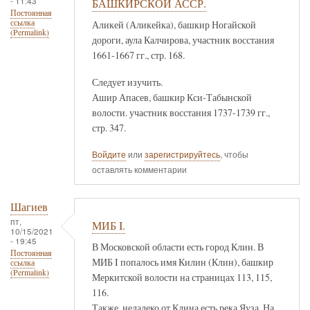
- 11:43
БАШКИРСКОЙ АССР.
Постоянная
ссылка
Аликей (Аликейка), башкир Ногайской
(Permalink)
дороги, аула Калчирова, участник восстания
1661-1667 гг., стр. 168.
Следует изучить.
Ашир Апасев, башкир Кси-Табынской
волости. участник восстания 1737-1739 гг.,
стр. 347.
Войдите
или
зарегистрируйтесь
, чтобы
оставлять комментарии
Шагиев
пт,
МИБ I.
10/15/2021
- 19:45
В Московской области есть город Клин. В
Постоянная
МИБ I попалось имя Килин (Клин), башкир
ссылка
(Permalink)
Меркитской волости на страницах 113, 115,
116.
Также, недалеко от Клина есть река Яуза. На