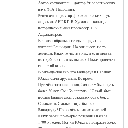
Автор-составитель – доктор филологических
наук Ф. А. Надршина.
Рецензенты: доктор филологических наук
академик АН РБ Г. Б. Хусаинов, кандидат
исторических наук профессор А. З.
Асфандияров.
В книге собраны легенды и предания
жителей Башкирии. Но они и есть на то
легенды. Какая то часть в них и есть правда,
но с добавлением вымыслов. Ниже приведен
скан этой книги.
В легенде сказано, что Башаргул и Салават
Юлаев были друзьями. Во время
Пугачёвского восстания, Салавату было чуть
более 20 лет. Сын Башаргула – Юлкай, был
послан Башаргулом сражаться бок о бок с
Салаватом. Сколько тогда было лет
Башаргулу? По расчётам самих жителей,
Юлук бабай, примерно рождения начала
1700-х годов. Мог ли Юлкай, в возрасте более