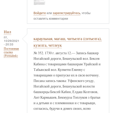
Войдите
или
зарегистрируйтесь
, чтобы
оставлять комментарии
Нил
пт,
караульная, магаш, читьелга (ситьелга),
10/29/2021
- 20:33
кузелга, четлеук
Постоянная
ссылка
№ 352. 1730 г. августа 12.— Запись башкир
(Permalink)
Ногайской дороги, Бешеульской вол. Бексея
Кабина с товарищами башкирам Урайской и
Табынской вол. Кулметю Емееву с
товарищами о припуске их в свсю вотчину.
Писана запись такова: Уфинского уезду,
Ногайской дороги, Бешеульской волости
башкирцы Бексей Кабин, Елдаш Колговов,
Аит Кармышев, Бекмурза Топлуков з братьи
и а детьми и с племянники и с товарыщи,
согласись, будучи в домех своих, всею