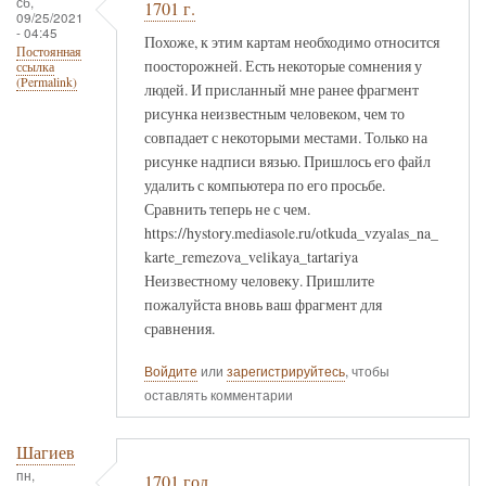
сб,
1701 г.
09/25/2021
- 04:45
Похоже, к этим картам необходимо относится
Постоянная
поосторожней. Есть некоторые сомнения у
ссылка
(Permalink)
людей. И присланный мне ранее фрагмент
рисунка неизвестным человеком, чем то
совпадает с некоторыми местами. Только на
рисунке надписи вязью. Пришлось его файл
удалить с компьютера по его просьбе.
Сравнить теперь не с чем.
https://hystory.mediasole.ru/otkuda_vzyalas_na_
karte_remezova_velikaya_tartariya
Неизвестному человеку. Пришлите
пожалуйста вновь ваш фрагмент для
сравнения.
Войдите
или
зарегистрируйтесь
, чтобы
оставлять комментарии
Шагиев
пн,
1701 год.