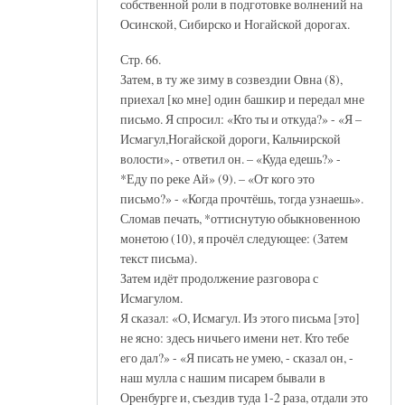
собственной роли в подготовке волнений на
Осинской, Сибирско и Ногайской дорогах.
Стр. 66.
Затем, в ту же зиму в созвездии Овна (8),
приехал [ко мне] один башкир и передал мне
письмо. Я спросил: «Кто ты и откуда?» - «Я –
Исмагул,Ногайской дороги, Кальчирской
волости», - ответил он. – «Куда едешь?» -
*Еду по реке Ай» (9). – «От кого это
письмо?» - «Когда прочтёшь, тогда узнаешь».
Сломав печать, *оттиснутую обыкновенною
монетою (10), я прочёл следующее: (Затем
текст письма).
Затем идёт продолжение разговора с
Исмагулом.
Я сказал: «О, Исмагул. Из этого письма [это]
не ясно: здесь ничьего имени нет. Кто тебе
его дал?» - «Я писать не умею, - сказал он, -
наш мулла с нашим писарем бывали в
Оренбурге и, съездив туда 1-2 раза, отдали это