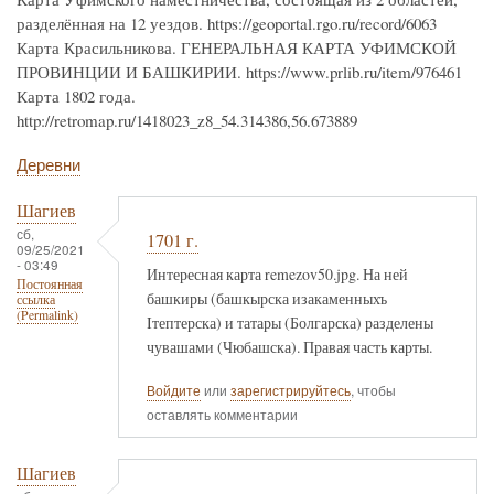
разделённая на 12 уездов. https://geoportal.rgo.ru/record/6063
Карта Красильникова. ГЕНЕРАЛЬНАЯ КАРТА УФИМСКОЙ
ПРОВИНЦИИ И БАШКИРИИ. https://www.prlib.ru/item/976461
Карта 1802 года.
http://retromap.ru/1418023_z8_54.314386,56.673889
Деревни
Шагиев
сб,
1701 г.
09/25/2021
- 03:49
Интересная карта remezov50.jpg. На ней
Постоянная
башкиры (башкырска изакаменныхъ
ссылка
(Permalink)
Iтептерска) и татары (Болгарска) разделены
чувашами (Чюбашска). Правая часть карты.
Войдите
или
зарегистрируйтесь
, чтобы
оставлять комментарии
Шагиев