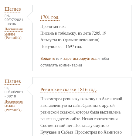
Шагиев
пн,
1701 год.
09/27/2021
- 08:06
Прочитал так:
Постоянная
Писанъ в тобольску. въ лета 7205. 19
ссылка
(Permalink)
Авъгуста въ (дальше непонятно)..
Получилось - 1697 год.
Войдите
или
зарегистрируйтесь
, чтобы
оставлять комментарии
Шагиев
чт,
Ревизские сказки 1816 год.
09/30/2021
- 08:18
Просмотрел ревизскую сказку по Акташевой,
Постоянная
выставленную на сайт. Сравнил с другой
ссылка
(Permalink)
ревизской сказкой, которая была выставлена
ранее на другом сайте. Искал соответствия.
Соответствий нет. По началу смутило
Кулукаев и Сабаев. Просмотрел по Хамитово