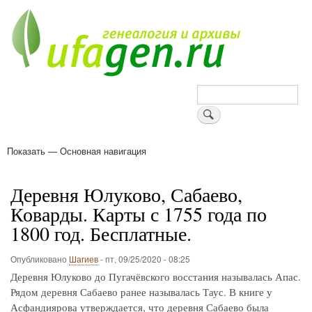
Перейти
к
основному
содержанию
Поиск
Показать — Основная навигация
Основная
навигация
Деревни
Форум
Поиск земляков
Татарские имена
Блоги
Войти
Поддержи Уфаген!
Деревня Юлуково, Сабаево,
Коварды. Карты с 1755 года по
1800 год. Бесплатные.
Опубликовано
Шагиев
-
пт, 09/25/2020 - 08:25
Деревня Юлуково до Пугачёвского восстания называлась Апас.
Рядом деревня Сабаево ранее называлась Таус. В книге у
Асфандиярова утверждается, что деревня Сабаево была