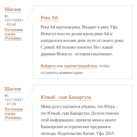
Шагиев
вс,
Река Ай.
10/17/2021
- 03:40
Река Ай крупная река. Впадает в реку Уфа.
Постоянная
Исмагул ехал по делам вдоль реки Ай и
ссылка
(Permalink)
находился в восьми днях пути от своего дома.
С рекой Ай похоже понятно. Но с какой
деревни Исмагул - история умалчивает.
Войдите
или
зарегистрируйтесь
, чтобы
оставлять комментарии
Шагиев
вс,
Юлкай - сын Башаргула.
10/17/2021
- 07:25
Меня долго пытаются убедить, что Юлук –
Постоянная
это Юлкай, сын Башаргула. Долгие поиски
ссылка
(Permalink)
этой информации, привели меня к книге:
Башкирские исторические предания и
легенды. Издательство Китап. Уфа. 2015.