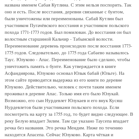
названа именем Сабая Кутлина. С этим нельзя поспорить. Так
оно и есть. После восстания, деревни связанные с бунтом,
были уничтожены или переименованы. Сабай Кутлин был
участником Пугачёвского восстания и участником польского
похода 1771-1773 годов. Был помилован. До восстания он был
волостным старшиной Кальчир - Табынской волости.
Переименование деревень происходило после восстания 1773-
1775 годов. Следовательно, до 1775 года Сабаево называлось
Таус. Юлуково - Апас. Переименование было сделано, чтобы
уничтожить память о бунте. Как утверждается в книге
Асфандиярова, Юлуково основал Юлык бабай (Юльге). На
этом сайте приводится выдержка из его книги по деревне
Юлуково. Действительно, человек с почти таким именем
проживал в деревне Апас. Только имя его было Юлукай.
Возможно, его сын Нурдевлет Юлукаев и его внук Кусяш
Нурдевлетов были участниками польского похода. Если
посмотреть на карту за 1755 год, то будет видно следующее. В
реку Белую впадает Зилим. Там где указано Таусепа впадает
речка без названия. Это речка Мендим. Ниже по течению
находится Апасепа. Сейчас Юлуково. Карта чёткая и