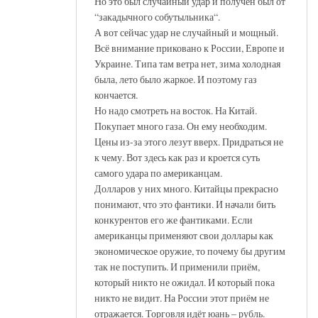
Но это был случайный удар и получен был от
“закадычного собутыльника“.
А вот сейчас удар не случайный и мощный.
Всё внимание приковано к России, Европе и
Украине. Типа там ветра нет, зима холодная
была, лето было жаркое. И поэтому газ
кончается.
Но надо смотреть на восток. На Китай.
Покупает много газа. Он ему необходим.
Цены из-за этого лезут вверх. Придраться не
к чему. Вот здесь как раз и кроется суть
самого удара по американцам.
Долларов у них много. Китайцы прекрасно
понимают, что это фантики. И начали бить
конкурентов его же фантиками. Если
американцы применяют свои доллары как
экономическое оружие, то почему бы другим
так не поступить. И применили приём,
который никто не ожидал. И который пока
никто не видит. На России этот приём не
отражается. Торговля идёт юань – рубль.