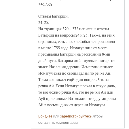
359-360.
Ответы Батырши.
24. 25.
На страницах 370 – 372 написаны ответы
Батырши на вопросы 24 и 25. Также, на этих
страницах, есть сноски. Событие произошло
в марте 1755 года. Исмагул жил от места
пребывания Батырши на расстоянии 8-ми
дней пути. Батырша имён муллы и писаря не
знает. Названия деревни Исмагула не знает.
Исмагул ехал по своим делам по речке Ай.
Тогда возникает ещё один вопрос. Что за
речка Ай. Если Исмагул поехал в такую даль,
то возможно речка Ай, это не речки Ай или
Ауй при Зилиме. Возможно, это другая речка
Ай в восьми днях от деревни Исмагула.
Войдите
или
зарегистрируйтесь
, чтобы
оставлять комментарии