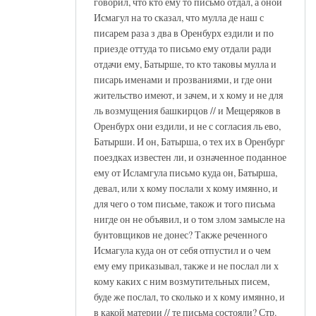
говорил, что кто ему то письмо отдал, а оной
Исмагул на то сказал, что мулла де наш с
писарем раза з два в Оренбурх ездили и по
приезде оттуда то письмо ему отдали ради
отдачи ему, Батырше, то кто таковы мулла и
писарь именами и прозваниями, и где они
жительство имеют, и зачем, и х кому и не для
ль возмущения башкирцов // и Мещеряков в
Оренбурх они ездили, и не с согласия ль ево,
Батырши. И он, Батырша, о тех их в Оренбург
поездках известен ли, и означенное поданное
ему от Исламгула письмо куда он, Батырша,
девал, или х кому послали х кому имянно, и
для чего о том письме, також и того письма
нигде он не объявил, и о том злом замысле на
бунтовщиков не донес? Также реченного
Исмагула куда он от себя отпустил и о чем
ему ему приказывал, также и не послал ли х
кому каких с ним возмутительных писем,
буде же послал, то сколько и х кому имянно, и
в какой материи // те письма состояли? Стр.