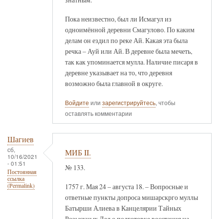
Пока неизвестно, был ли Исмагул из
одноимённой деревни Смагулово. По каким
делам он ездил по реке Ай. Какая эта была
речка – Ауй или Ай. В деревне была мечеть,
так как упоминается мулла. Наличие писаря в
деревне указывает на то, что деревня
возможно была главной в округе.
Войдите
или
зарегистрируйтесь
, чтобы
оставлять комментарии
Шагиев
сб,
МИБ II.
10/16/2021
- 01:51
№ 133.
Постоянная
ссылка
1757 г. Мая 24 – августа 18. – Вопросные и
(Permalink)
ответные пункты допроса мишарскрго муллы
Батырши Алиева в Канцелярии Тайных
Розыскных Дел о подготовке восстания на