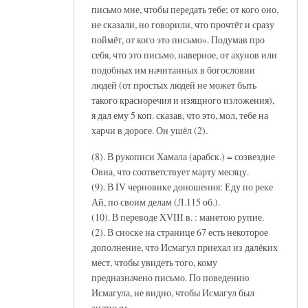
письмо мне, чтобы передать тебе; от кого оно,
не сказали, но говорили, что прочтёт и сразу
поймёт, от кого это письмо». Подумав про
себя, что это письмо, наверное, от ахунов или
подобных им начитанных в богословии
людей (от простых людей не может быть
такого красноречия и изящного изложения),
я дал ему 5 коп. сказав, что это, мол, тебе на
харчи в дороге. Он ушёл (2).
(8). В рукописи Хамала (арабск.) = созвездие
Овна, что соответствует марту месяцу.
(9). В IV черновике доношения: Еду по реке
Ай, по своим делам (Л.115 об.).
(10). В переводе XVIII в. : манетою рупие.
(2). В сноске на странице 67 есть некоторое
дополнение, что Исмагул приехал из далёких
мест, чтобы увидеть того, кому
предназначено письмо. По поведению
Исмагула, не видно, чтобы Исмагул был
знатным.