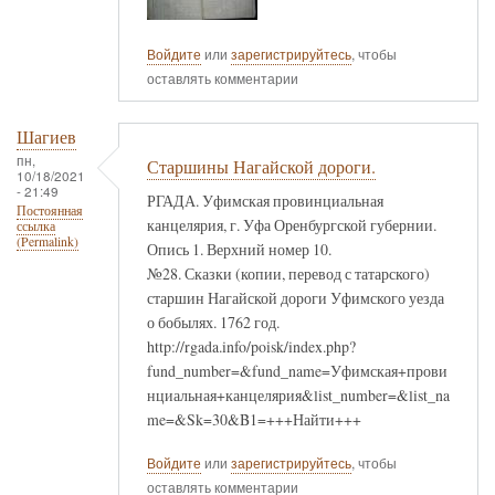
Войдите
или
зарегистрируйтесь
, чтобы
оставлять комментарии
Шагиев
пн,
Старшины Нагайской дороги.
10/18/2021
- 21:49
РГАДА. Уфимская провинциальная
Постоянная
канцелярия, г. Уфа Оренбургской губернии.
ссылка
(Permalink)
Опись 1. Верхний номер 10.
№28. Сказки (копии, перевод с татарского)
старшин Нагайской дороги Уфимского уезда
о бобылях. 1762 год.
http://rgada.info/poisk/index.php?
fund_number=&fund_name=Уфимская+прови
нциальная+канцелярия&list_number=&list_na
me=&Sk=30&B1=+++Найти+++
Войдите
или
зарегистрируйтесь
, чтобы
оставлять комментарии