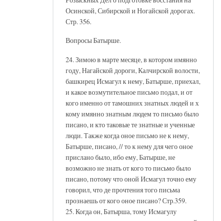
Осинской, Сибирской и Ногайской дорогах.
Стр. 356.
Вопросы Батырше.
24. Зимою в марте месяце, в котором имянно
году, Нагайской дороги, Калчирской волости,
башкирец Исмагул к нему, Батырше, приехал,
и какое возмутительное письмо подал, и от
кого именно от тамошних знатных людей и х
кому имянно знатным людем то письмо было
писано, и кто таковые те знатные и ученные
люди. Также когда оное письмо не к нему,
Батырше, писано, // то к нему для чего оное
прислано было, ибо ему, Батырше, не
возможно не знать от кого то письмо было
писано, потому что оной Исмагул точно ему
говорил, что де прочтения того письма
прознаешь от кого оное писано? Стр.359.
25. Когда он, Батырша, тому Исмагулу