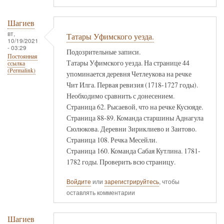
Шагиев
вт,
Татары Уфимского уезда.
10/19/2021
- 03:29
Подозрительные записи.
Постоянная
Татары Уфимского уезда. На странице 44
ссылка
(Permalink)
упоминается деревня Четлеукова на речке
Чит Илга. Первая ревизия (1718-1727 годы).
Необходимо сравнить с донесением.
Страница 62. Рысаевой, что на речке Кусюяде.
Страница 88-89. Команда старшины Аднагула
Сюлюкова. Деревни Зириклиево и Заитово.
Страница 108. Речка Месейли.
Страница 160. Команда Сабая Кутлина. 1781-
1782 годы. Проверить всю страницу.
Войдите
или
зарегистрируйтесь
, чтобы
оставлять комментарии
Шагиев