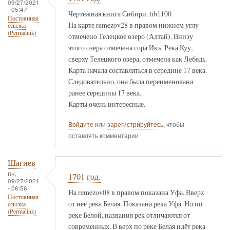
09/27/2021
- 05:47
Чертежная книга Сибири. lib1100
Постоянная
На карте remezov28 в правом нижнем углу
ссылка
(Permalink)
отмечено Телецкое озеро (Алтай). Внизу
этого озера отмечена гора Икъ. Река Куу,
сверху Телецкого озера, отмечена как Лебедь.
Карта начала составляться в середине 17 века.
Следовательно, она была переименована
ранее середины 17 века.
Карты очень интересные.
Войдите
или
зарегистрируйтесь
, чтобы
оставлять комментарии
Шагиев
пн,
1701 год.
09/27/2021
- 06:56
На remezov08 в правом показана Уфа. Вверх
Постоянная
от неё река Белая. Показана река Уфа. Но по
ссылка
(Permalink)
реке Белой, названия рек отличаются от
современных. В верх по реке Белая идёт река