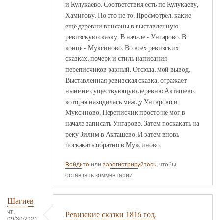
и Кулукаево. Соответствия есть по Кулукаеву,
Хамитову. Но это не то. Просмотрел, какие
ещё деревни вписаны в выставленную
ревизскую сказку. В начале - Унгарово. В
конце - Муксиново. Во всех ревизских
сказках, почерк и стиль написания
переписчиков разный. Отсюда, мой вывод.
Выставленная ревизская сказка, отражает
ныне не существующую деревню Акташево,
которая находилась между Унгврово и
Муксиново. Переписчик просто не мог в
начале записать Унгарово. Затем поскакать на
реку Зилим в Акташево. И затем вновь
поскакать обратно в Муксиново.
Войдите
или
зарегистрируйтесь
, чтобы
оставлять комментарии
Шагиев
чт,
Ревизские сказки 1816 год.
09/30/2021