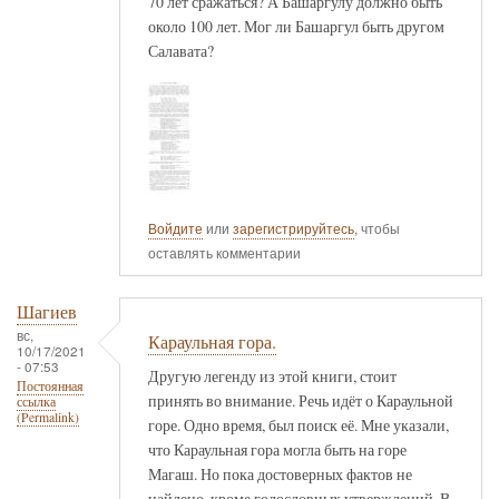
70 лет сражаться? А Башаргулу должно быть
около 100 лет. Мог ли Башаргул быть другом
Салавата?
Войдите
или
зарегистрируйтесь
, чтобы
оставлять комментарии
Шагиев
вс,
Караульная гора.
10/17/2021
- 07:53
Другую легенду из этой книги, стоит
Постоянная
принять во внимание. Речь идёт о Караульной
ссылка
(Permalink)
горе. Одно время, был поиск её. Мне указали,
что Караульная гора могла быть на горе
Магаш. Но пока достоверных фактов не
найдено, кроме голословных утверждений. В