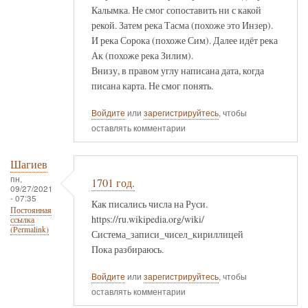
Калымка. Не смог сопоставить ни с какой
рекой. Затем река Тасма (похоже это Инзер).
И река Сорока (похоже Сим). Далее идёт река
Ак (похоже река Зилим).
Внизу, в правом углу написана дата, когда
писана карта. Не смог понять.
Войдите
или
зарегистрируйтесь
, чтобы
оставлять комментарии
Шагиев
пн,
1701 год.
09/27/2021
- 07:35
Как писались числа на Руси.
Постоянная
https://ru.wikipedia.org/wiki/
ссылка
(Permalink)
Система_записи_чисел_кириллицей
Пока разбираюсь.
Войдите
или
зарегистрируйтесь
, чтобы
оставлять комментарии