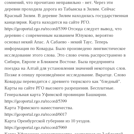
сомнений, что прочитано неправильно - нет. Через эти
деревни проходила дорога из Табынска в Зилим. Сейчас
Красный Зилим. В деревне Зилим находилась государственная
канцелярия. Карта находится на сайте РГО.
https://geoportal.rgo.ru/record/5399 Отсюда следует вывод, что
деревню с современным названием Юлуково, вероятно
основал некий Апас. А Сабаево - некий Таус. Теперь
информация по Коварды. Было произведено лингвистическое
исследование этого слова. Это слово очень распространено в
Сибири, Европе и Ближнем Востоке. Была предпринята
поездка на Алтай для установления значений некоторых слов.
Позже я опишу произведённое исследование. Вкратце. Слово
Коварды переводится с древнего тюркского как "бледный".
Карты на сайте РГО высокого разрешения. Бесплатные.
Генеральная карта Уфимской провинции Башкирии.
https://geoportal.rgo.ru/record/5399
Карта Уфимского наместничества.
https://geoportal.rgo.ru/record/6017
Карта Оренбургской губернии из 10 уездов.
https://geoportal.rgo.ru/record/5969
Карта Уфимского наместничества, состоящая из 2 областей,