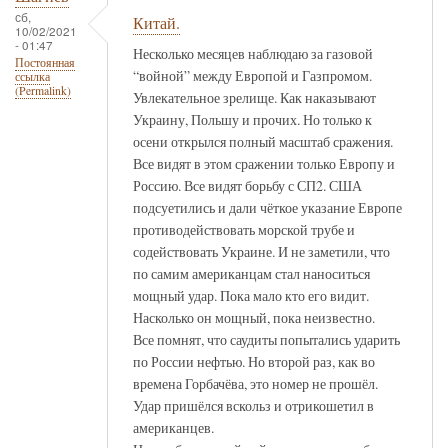
сб,
Китай.
10/02/2021
- 01:47
Несколько месяцев наблюдаю за газовой
Постоянная
“войной” между Европой и Газпромом.
ссылка
(Permalink)
Увлекательное зрелище. Как наказывают
Украину, Польшу и прочих. Но только к
осени открылся полный масштаб сражения.
Все видят в этом сражении только Европу и
Россию. Все видят борьбу с СП2. США
подсуетились и дали чёткое указание Европе
противодействовать морской трубе и
содействовать Украине. И не заметили, что
по самим американцам стал наноситься
мощный удар. Пока мало кто его видит.
Насколько он мощный, пока неизвестно.
Все помнят, что саудиты попытались ударить
по России нефтью. Но второй раз, как во
времена Горбачёва, это номер не прошёл.
Удар пришёлся вскольз и отрикошетил в
американцев.