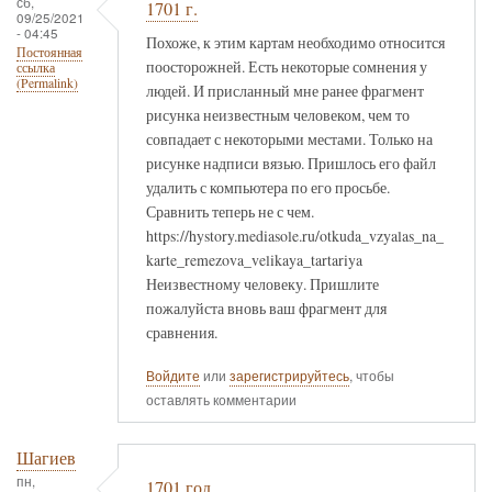
сб,
1701 г.
09/25/2021
- 04:45
Похоже, к этим картам необходимо относится
Постоянная
поосторожней. Есть некоторые сомнения у
ссылка
(Permalink)
людей. И присланный мне ранее фрагмент
рисунка неизвестным человеком, чем то
совпадает с некоторыми местами. Только на
рисунке надписи вязью. Пришлось его файл
удалить с компьютера по его просьбе.
Сравнить теперь не с чем.
https://hystory.mediasole.ru/otkuda_vzyalas_na_
karte_remezova_velikaya_tartariya
Неизвестному человеку. Пришлите
пожалуйста вновь ваш фрагмент для
сравнения.
Войдите
или
зарегистрируйтесь
, чтобы
оставлять комментарии
Шагиев
пн,
1701 год.