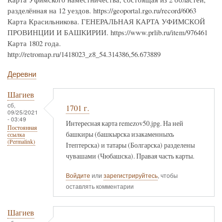
разделённая на 12 уездов. https://geoportal.rgo.ru/record/6063
Карта Красильникова. ГЕНЕРАЛЬНАЯ КАРТА УФИМСКОЙ
ПРОВИНЦИИ И БАШКИРИИ. https://www.prlib.ru/item/976461
Карта 1802 года.
http://retromap.ru/1418023_z8_54.314386,56.673889
Деревни
Шагиев
сб,
1701 г.
09/25/2021
- 03:49
Интересная карта remezov50.jpg. На ней
Постоянная
башкиры (башкырска изакаменныхъ
ссылка
(Permalink)
Iтептерска) и татары (Болгарска) разделены
чувашами (Чюбашска). Правая часть карты.
Войдите
или
зарегистрируйтесь
, чтобы
оставлять комментарии
Шагиев