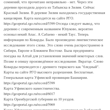
сомнений, что прочитано неправильно - нет. Через эти
деревни проходила дорога из Табынска в Зилим. Сейчас
Красный Зилим. В деревне Зилим находилась государственная
канцелярия. Карта находится на сайте РГО.
https://geoportal.rgo.ru/record/5399 Отсюда следует вывод, что
деревню с современным названием Юлуково, вероятно
основал некий Апас. А Сабаево - некий Таус. Теперь
информация по Коварды. Было произведено лингвистическое
исследование этого слова. Это слово очень распространено в
Сибири, Европе и Ближнем Востоке. Была предпринята
поездка на Алтай для установления значений некоторых слов.
Позже я опишу произведённое исследование. Вкратце. Слово
Коварды переводится с древнего тюркского как "бледный".
Карты на сайте РГО высокого разрешения. Бесплатные.
Генеральная карта Уфимской провинции Башкирии.
https://geoportal.rgo.ru/record/5399
Карта Уфимского наместничества.
https://geoportal.rgo.ru/record/6017
Карта Оренбургской губернии из 10 уездов.
https://geoportal.rgo.ru/record/5969
Карта Уфимского наместничества, состоящая из 2 областей,