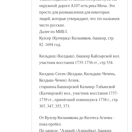
окружной дороге А107 есть река Моча. Это
просто для размышления для некоторых
людей, которые утверждают, что это названия
чисто русские.
Далее по МИБ I.
Кулсер (Кулчерка) Кильмяков, башкир, стр.
82. 1694 год.
Кильдиш (Килдыш), башкир Кайсырской вол.
участник восстания 1735-1736 гг., стр 334.
Килдиш-Сесен (Келдыш, Кильдыш-Чечень,
Келдыш-Чечен) Агиев,
старшина Башкирской Кальчир-Табынской
(Калчирской) вол., участник восстания 1737-
1739 гг., принёсший повинную в 1738 г., стр.
307, 347, 355, 373.
От Кулсер Кильмякова до Килтеса Агиева -
пока пробел.
По записи: "Аликей (Аликейка), башкир