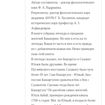
Автор-составитель – доктор филологических
наук Ф. А. Надршина.
Рецензенты: доктор филологических наук
академик АН РБ Г. Б. Хусаинов, кандидат
исторических наук профессор А. З.
Асфандияров.
В книге собраны легенды и предания
жителей Башкирии. Но они и есть на то
легенды. Какая то часть в них и есть правда,
но с добавлением вымыслов. Ниже приведен
скан этой книги.
В легенде сказано, что Башаргул и Салават
Юлаев были друзьями. Во время
Пугачёвского восстания, Салавату было чуть
более 20 лет. Сын Башаргула – Юлкай, был
послан Башаргулом сражаться бок о бок с
Салаватом. Сколько тогда было лет
Башаргулу? По расчётам самих жителей,
Юлук бабай, примерно рождения начала
1700-х годов. Мог ли Юлкай, в возрасте более