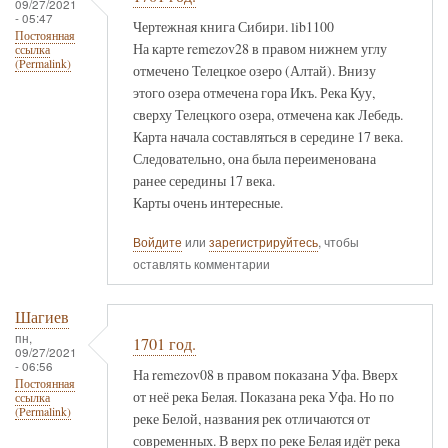
09/27/2021
- 05:47
Чертежная книга Сибири. lib1100
Постоянная
На карте remezov28 в правом нижнем углу
ссылка
(Permalink)
отмечено Телецкое озеро (Алтай). Внизу
этого озера отмечена гора Икъ. Река Куу,
сверху Телецкого озера, отмечена как Лебедь.
Карта начала составляться в середине 17 века.
Следовательно, она была переименована
ранее середины 17 века.
Карты очень интересные.
Войдите
или
зарегистрируйтесь
, чтобы
оставлять комментарии
Шагиев
пн,
1701 год.
09/27/2021
- 06:56
На remezov08 в правом показана Уфа. Вверх
Постоянная
от неё река Белая. Показана река Уфа. Но по
ссылка
(Permalink)
реке Белой, названия рек отличаются от
современных. В верх по реке Белая идёт река