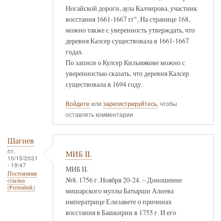
Ногайской дороги, аула Калчирова, участник
восстания 1661-1667 гг", На странице 168,
можно также с уверенность утверждать, что
деревня Калсер существовала в 1661-1667
годах.
По записи о Кулсер Кильмякове можно с
уверенностью сказать, что деревня Калсер
существовала в 1694 году.
Войдите
или
зарегистрируйтесь
, чтобы
оставлять комментарии
Шагиев
пт,
МИБ II.
10/15/2021
- 19:47
МИБ II.
Постоянная
№8. 1756 г. Ноября 20-24. – Доношение
ссылка
(Permalink)
мишарского муллы Батырши Алиева
императрице Елизавете о причинах
восстания в Башкирии в 1755 г. И его