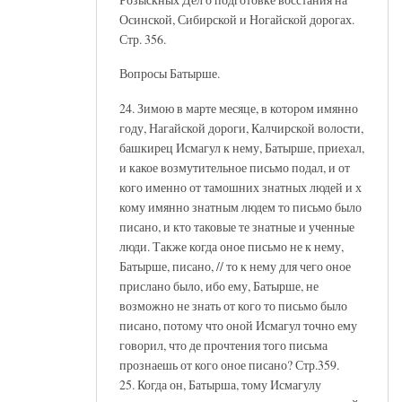
Осинской, Сибирской и Ногайской дорогах.
Стр. 356.
Вопросы Батырше.
24. Зимою в марте месяце, в котором имянно
году, Нагайской дороги, Калчирской волости,
башкирец Исмагул к нему, Батырше, приехал,
и какое возмутительное письмо подал, и от
кого именно от тамошних знатных людей и х
кому имянно знатным людем то письмо было
писано, и кто таковые те знатные и ученные
люди. Также когда оное письмо не к нему,
Батырше, писано, // то к нему для чего оное
прислано было, ибо ему, Батырше, не
возможно не знать от кого то письмо было
писано, потому что оной Исмагул точно ему
говорил, что де прочтения того письма
прознаешь от кого оное писано? Стр.359.
25. Когда он, Батырша, тому Исмагулу