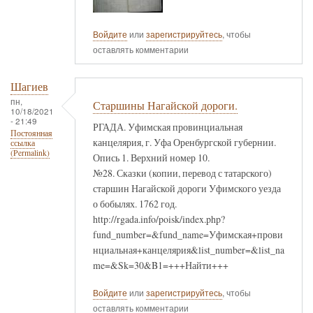
Войдите
или
зарегистрируйтесь
, чтобы
оставлять комментарии
Шагиев
пн,
Старшины Нагайской дороги.
10/18/2021
- 21:49
РГАДА. Уфимская провинциальная
Постоянная
канцелярия, г. Уфа Оренбургской губернии.
ссылка
(Permalink)
Опись 1. Верхний номер 10.
№28. Сказки (копии, перевод с татарского)
старшин Нагайской дороги Уфимского уезда
о бобылях. 1762 год.
http://rgada.info/poisk/index.php?
fund_number=&fund_name=Уфимская+прови
нциальная+канцелярия&list_number=&list_na
me=&Sk=30&B1=+++Найти+++
Войдите
или
зарегистрируйтесь
, чтобы
оставлять комментарии