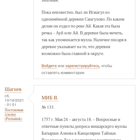
Пока неизвестно, был ли Исмагул из
одноимённой деревни Смагулово. По каким
делам он ездил по реке Ай. Какая эта была
речка – Ауй или Ай. В деревне была мечеть,
так как упоминается мулла. Наличие писаря в
деревне указывает на то, что деревня
возможно была главной в округе.
Войдите
или
зарегистрируйтесь
, чтобы
оставлять комментарии
Шагиев
сб,
МИБ II.
10/16/2021
- 01:51
№ 133.
Постоянная
ссылка
1757 г. Мая 24 – августа 18. – Вопросные и
(Permalink)
ответные пункты допроса мишарскрго муллы
Батырши Алиева в Канцелярии Тайных
Розыскных Дел о подготовке восстания на