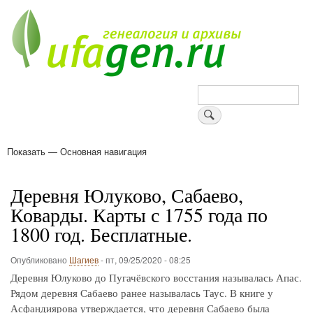
Перейти
к
основному
содержанию
Поиск
Показать — Основная навигация
Основная
навигация
Деревни
Форум
Поиск земляков
Татарские имена
Блоги
Войти
Поддержи Уфаген!
Деревня Юлуково, Сабаево,
Коварды. Карты с 1755 года по
1800 год. Бесплатные.
Опубликовано
Шагиев
-
пт, 09/25/2020 - 08:25
Деревня Юлуково до Пугачёвского восстания называлась Апас.
Рядом деревня Сабаево ранее называлась Таус. В книге у
Асфандиярова утверждается, что деревня Сабаево была