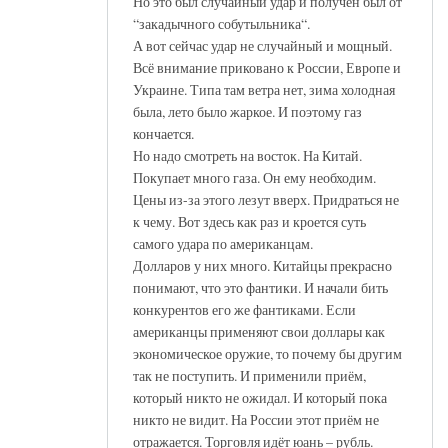
Но это был случайный удар и получен был от
“закадычного собутыльника“.
А вот сейчас удар не случайный и мощный.
Всё внимание приковано к России, Европе и
Украине. Типа там ветра нет, зима холодная
была, лето было жаркое. И поэтому газ
кончается.
Но надо смотреть на восток. На Китай.
Покупает много газа. Он ему необходим.
Цены из-за этого лезут вверх. Придраться не
к чему. Вот здесь как раз и кроется суть
самого удара по американцам.
Долларов у них много. Китайцы прекрасно
понимают, что это фантики. И начали бить
конкурентов его же фантиками. Если
американцы применяют свои доллары как
экономическое оружие, то почему бы другим
так не поступить. И применили приём,
который никто не ожидал. И который пока
никто не видит. На России этот приём не
отражается. Торговля идёт юань – рубль.