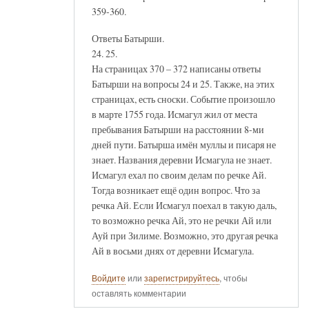
359-360.
Ответы Батырши.
24. 25.
На страницах 370 – 372 написаны ответы
Батырши на вопросы 24 и 25. Также, на этих
страницах, есть сноски. Событие произошло
в марте 1755 года. Исмагул жил от места
пребывания Батырши на расстоянии 8-ми
дней пути. Батырша имён муллы и писаря не
знает. Названия деревни Исмагула не знает.
Исмагул ехал по своим делам по речке Ай.
Тогда возникает ещё один вопрос. Что за
речка Ай. Если Исмагул поехал в такую даль,
то возможно речка Ай, это не речки Ай или
Ауй при Зилиме. Возможно, это другая речка
Ай в восьми днях от деревни Исмагула.
Войдите
или
зарегистрируйтесь
, чтобы
оставлять комментарии