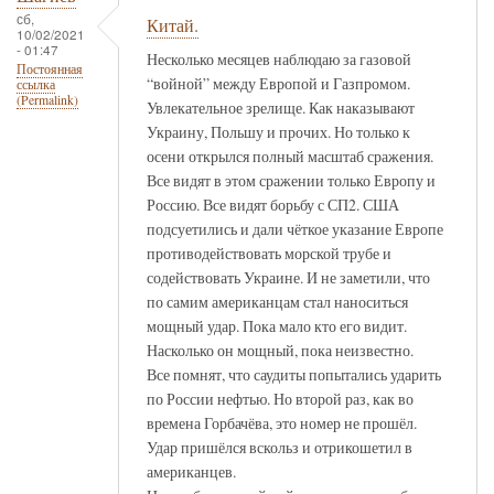
сб,
Китай.
10/02/2021
- 01:47
Несколько месяцев наблюдаю за газовой
Постоянная
“войной” между Европой и Газпромом.
ссылка
(Permalink)
Увлекательное зрелище. Как наказывают
Украину, Польшу и прочих. Но только к
осени открылся полный масштаб сражения.
Все видят в этом сражении только Европу и
Россию. Все видят борьбу с СП2. США
подсуетились и дали чёткое указание Европе
противодействовать морской трубе и
содействовать Украине. И не заметили, что
по самим американцам стал наноситься
мощный удар. Пока мало кто его видит.
Насколько он мощный, пока неизвестно.
Все помнят, что саудиты попытались ударить
по России нефтью. Но второй раз, как во
времена Горбачёва, это номер не прошёл.
Удар пришёлся вскольз и отрикошетил в
американцев.