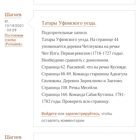
Шагиев
вт,
Татары Уфимского уезда.
10/19/2021
- 03:29
Подозрительные записи.
Постоянная
Татары Уфимского уезда. На странице 44
ссылка
(Permalink)
упоминается деревня Четлеукова на речке
Чит Илга. Первая ревизия (1718-1727 годы).
Необходимо сравнить с донесением.
Страница 62. Рысаевой, что на речке Кусюяде.
Страница 88-89. Команда старшины Аднагула
Сюлюкова. Деревни Зириклиево и Заитово.
Страница 108. Речка Месейли.
Страница 160. Команда Сабая Кутлина. 1781-
1782 годы. Проверить всю страницу.
Войдите
или
зарегистрируйтесь
, чтобы
оставлять комментарии
Шагиев