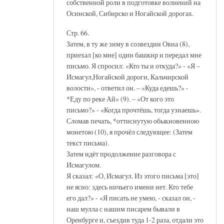
собственной роли в подготовке волнений на
Осинской, Сибирско и Ногайской дорогах.
Стр. 66.
Затем, в ту же зиму в созвездии Овна (8),
приехал [ко мне] один башкир и передал мне
письмо. Я спросил: «Кто ты и откуда?» - «Я –
Исмагул,Ногайской дороги, Кальчирской
волости», - ответил он. – «Куда едешь?» -
*Еду по реке Ай» (9). – «От кого это
письмо?» - «Когда прочтёшь, тогда узнаешь».
Сломав печать, *оттиснутую обыкновенною
монетою (10), я прочёл следующее: (Затем
текст письма).
Затем идёт продолжение разговора с
Исмагулом.
Я сказал: «О, Исмагул. Из этого письма [это]
не ясно: здесь ничьего имени нет. Кто тебе
его дал?» - «Я писать не умею, - сказал он, -
наш мулла с нашим писарем бывали в
Оренбурге и, съездив туда 1-2 раза, отдали это