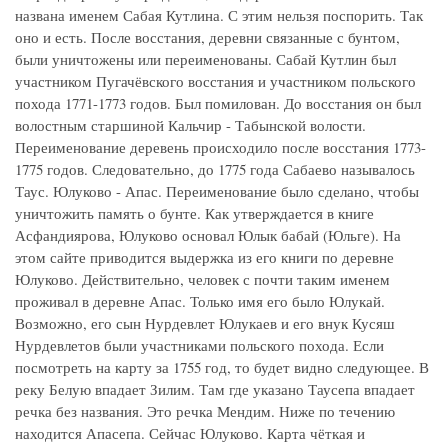
названа именем Сабая Кутлина. С этим нельзя поспорить. Так
оно и есть. После восстания, деревни связанные с бунтом,
были уничтожены или переименованы. Сабай Кутлин был
участником Пугачёвского восстания и участником польского
похода 1771-1773 годов. Был помилован. До восстания он был
волостным старшиной Кальчир - Табынской волости.
Переименование деревень происходило после восстания 1773-
1775 годов. Следовательно, до 1775 года Сабаево называлось
Таус. Юлуково - Апас. Переименование было сделано, чтобы
уничтожить память о бунте. Как утверждается в книге
Асфандиярова, Юлуково основал Юлык бабай (Юльге). На
этом сайте приводится выдержка из его книги по деревне
Юлуково. Действительно, человек с почти таким именем
проживал в деревне Апас. Только имя его было Юлукай.
Возможно, его сын Нурдевлет Юлукаев и его внук Кусяш
Нурдевлетов были участниками польского похода. Если
посмотреть на карту за 1755 год, то будет видно следующее. В
реку Белую впадает Зилим. Там где указано Таусепа впадает
речка без названия. Это речка Мендим. Ниже по течению
находится Апасепа. Сейчас Юлуково. Карта чёткая и