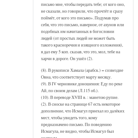
письмо мне, чтобы передать тебе; от кого оно,
не сказали, но говорили, что прочтёт и сразу
поймёт, от кого это письмо». Подумав про
себя, что это письмо, наверное, от ахунов или
подобных им начитанных в богословии
людей (от простых людей не может быть
такого красноречия и изящного изложения),
я дал ему 5 коп. сказав, что это, мол, тебе на
харчи в дороге. Он ушёл (2).
(8). В рукописи Хамала (арабск.) = созвездие
Овна, что соответствует марту месяцу.
(9). В IV черновике доношения: Еду по реке
Ай, по своим делам (Л.115 об.).
(10). В переводе XVIII в. : манетою рупие.
(2). В сноске на странице 67 есть некоторое
дополнение, что Исмагул приехал из далёких
мест, чтобы увидеть того, кому
предназначено письмо. По поведению
Исмагула, не видно, чтобы Исмагул был
знатным.