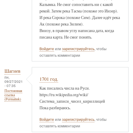
Калымка. Не смог сопоставить ни с какой
рекой. Затем река Тасма (похоже это Инзер).
И река Сорока (похоже Сим). Далее идёт река
Ак (похоже река Зилим).
Внизу, в правом углу написана дата, когда
писана карта. Не смог понять.
Войдите
или
зарегистрируйтесь
, чтобы
оставлять комментарии
Шагиев
пн,
1701 год.
09/27/2021
- 07:35
Как писались числа на Руси.
Постоянная
https://ru.wikipedia.org/wiki/
ссылка
(Permalink)
Система_записи_чисел_кириллицей
Пока разбираюсь.
Войдите
или
зарегистрируйтесь
, чтобы
оставлять комментарии