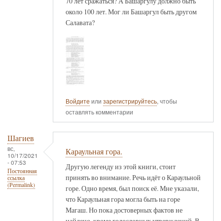
70 лет сражаться? А Башаргулу должно быть
около 100 лет. Мог ли Башаргул быть другом
Салавата?
Войдите
или
зарегистрируйтесь
, чтобы
оставлять комментарии
Шагиев
вс,
Караульная гора.
10/17/2021
- 07:53
Другую легенду из этой книги, стоит
Постоянная
принять во внимание. Речь идёт о Караульной
ссылка
(Permalink)
горе. Одно время, был поиск её. Мне указали,
что Караульная гора могла быть на горе
Магаш. Но пока достоверных фактов не
найдено, кроме голословных утверждений. В