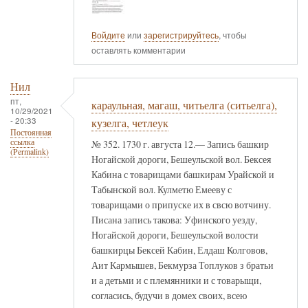
Войдите
или
зарегистрируйтесь
, чтобы
оставлять комментарии
Нил
пт,
караульная, магаш, читьелга (ситьелга),
10/29/2021
- 20:33
кузелга, четлеук
Постоянная
ссылка
№ 352. 1730 г. августа 12.— Запись башкир
(Permalink)
Ногайской дороги, Бешеульской вол. Бексея
Кабина с товарищами башкирам Урайской и
Табынской вол. Кулметю Емееву с
товарищами о припуске их в свсю вотчину.
Писана запись такова: Уфинского уезду,
Ногайской дороги, Бешеульской волости
башкирцы Бексей Кабин, Елдаш Колговов,
Аит Кармышев, Бекмурза Топлуков з братьи
и а детьми и с племянники и с товарыщи,
согласись, будучи в домех своих, всею