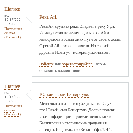
Шагиев
вс,
Река Ай.
10/17/2021
- 03:40
Река Ай крупная река. Впадает в реку Уфа.
Постоянная
Исмагул ехал по делам вдоль реки Ай и
ссылка
(Permalink)
находился в восьми днях пути от своего дома.
С рекой Ай похоже понятно. Но с какой
деревни Исмагул - история умалчивает.
Войдите
или
зарегистрируйтесь
, чтобы
оставлять комментарии
Шагиев
вс,
Юлкай - сын Башаргула.
10/17/2021
- 07:25
Меня долго пытаются убедить, что Юлук –
Постоянная
это Юлкай, сын Башаргула. Долгие поиски
ссылка
(Permalink)
этой информации, привели меня к книге:
Башкирские исторические предания и
легенды. Издательство Китап. Уфа. 2015.