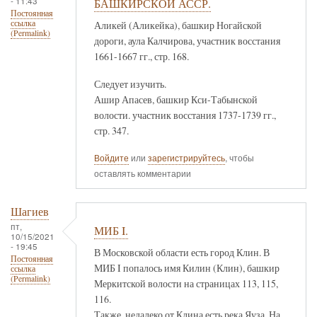
- 11:43
БАШКИРСКОЙ АССР.
Постоянная
ссылка
Аликей (Аликейка), башкир Ногайской
(Permalink)
дороги, аула Калчирова, участник восстания
1661-1667 гг., стр. 168.
Следует изучить.
Ашир Апасев, башкир Кси-Табынской
волости. участник восстания 1737-1739 гг.,
стр. 347.
Войдите
или
зарегистрируйтесь
, чтобы
оставлять комментарии
Шагиев
пт,
МИБ I.
10/15/2021
- 19:45
В Московской области есть город Клин. В
Постоянная
МИБ I попалось имя Килин (Клин), башкир
ссылка
(Permalink)
Меркитской волости на страницах 113, 115,
116.
Также, недалеко от Клина есть река Яуза. На