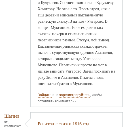
и Кулукаево. Соответствия есть по Кулукаеву,
Хамитову. Но это не то. Просмотрел, какие
ещё деревни вписаны в выставленную
ревизскую сказку. В начале - Унгарово. В
конце - Муксиново. Во всех ревизских
сказках, почерк и стиль написания
переписчиков разный. Отсюда, мой вывод.
Выставленная ревизская сказка, отражает
ныне не существующую деревню Акташево,
которая находилась между Унгврово и
Муксиново. Переписчик просто не мог в
начале записать Унгарово. Затем поскакать на
реку Зилим в Акташево. И затем вновь
поскакать обратно в Муксиново.
Войдите
или
зарегистрируйтесь
, чтобы
оставлять комментарии
Шагиев
чт,
Ревизские сказки 1816 год.
09/30/2021