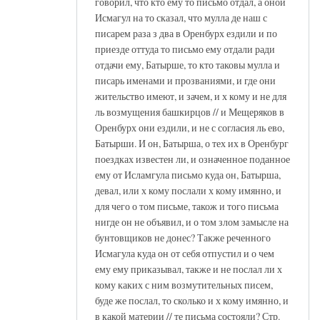
говорил, что кто ему то письмо отдал, а оной
Исмагул на то сказал, что мулла де наш с
писарем раза з два в Оренбурх ездили и по
приезде оттуда то письмо ему отдали ради
отдачи ему, Батырше, то кто таковы мулла и
писарь именами и прозваниями, и где они
жительство имеют, и зачем, и х кому и не для
ль возмущения башкирцов // и Мещеряков в
Оренбурх они ездили, и не с согласия ль ево,
Батырши. И он, Батырша, о тех их в Оренбург
поездках известен ли, и означенное поданное
ему от Исламгула письмо куда он, Батырша,
девал, или х кому послали х кому имянно, и
для чего о том письме, також и того письма
нигде он не объявил, и о том злом замысле на
бунтовщиков не донес? Также реченного
Исмагула куда он от себя отпустил и о чем
ему ему приказывал, также и не послал ли х
кому каких с ним возмутительных писем,
буде же послал, то сколько и х кому имянно, и
в какой материи // те письма состояли? Стр.