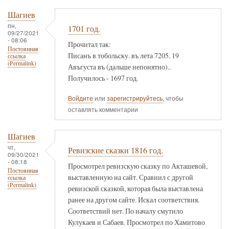
Шагиев
пн,
1701 год.
09/27/2021
- 08:06
Прочитал так:
Постоянная
Писанъ в тобольску. въ лета 7205. 19
ссылка
(Permalink)
Авъгуста въ (дальше непонятно)..
Получилось - 1697 год.
Войдите
или
зарегистрируйтесь
, чтобы
оставлять комментарии
Шагиев
чт,
Ревизские сказки 1816 год.
09/30/2021
- 08:18
Просмотрел ревизскую сказку по Акташевой,
Постоянная
выставленную на сайт. Сравнил с другой
ссылка
(Permalink)
ревизской сказкой, которая была выставлена
ранее на другом сайте. Искал соответствия.
Соответствий нет. По началу смутило
Кулукаев и Сабаев. Просмотрел по Хамитово