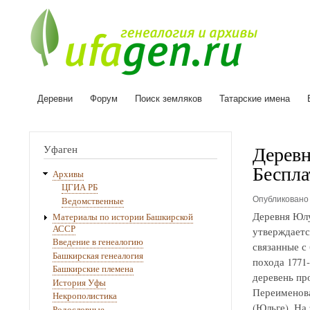
Деревни
Форум
Поиск земляков
Татарские имена
Основная
навигация
Деревн
Уфаген
Беспла
Архивы
ЦГИА РБ
Опубликован
Ведомственные
Деревня Юлу
Материалы по истории Башкирской
АССР
утверждаетс
Введение в генеалогию
связанные с
Башкирская генеалогия
похода 1771
Башкирские племена
деревень про
История Уфы
Переименова
Некрополистика
(Юльге). На
Родословные