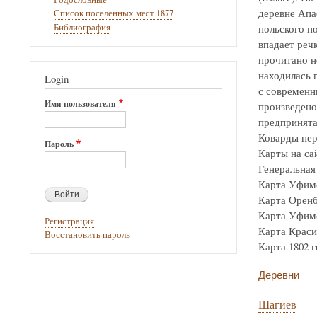
деревне Апа
Список поселенных мест 1877
Библиография
польского по
впадает реч
прочитано н
находилась г
Login
с современн
Имя пользователя
произведено
предпринята
Коварды пер
Пароль
Карты на са
Генеральная 
Карта Уфимск
Карта Оренбур
Карта Уфимск
Регистрация
Карта Крас
Восстановить пароль
Карта 1802 го
Деревни
Шагиев