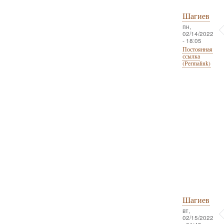
Шагиев
пн,
02/14/2022
- 18:05
Постоянная
ссылка
(Permalink)
Шагиев
вт,
02/15/2022