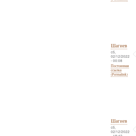
Шагиев
сб,
02/12/2022
- 00:08
Постоянная
ссылка
(Permalink)
Шагиев
сб,
02/12/2022
- 18:42