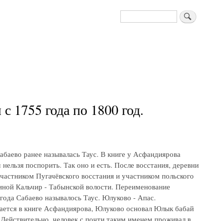
Поиск
 1755 года по 1800 год.
абаево ранее называлась Таус. В книге у Асфандиярова
нельзя поспорить. Так оно и есть. После восстания, деревни
частником Пугачёвского восстания и участником польского
иной Кальчир - Табынской волости. Переименование
 года Сабаево называлось Таус. Юлуково - Апас.
ается в книге Асфандиярова, Юлуково основал Юлык бабай
 Действительно, человек с почти таким именем проживал в