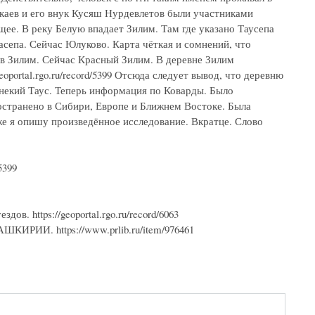
каев и его внук Кусяш Нурдевлетов были участниками
ющее. В реку Белую впадает Зилим. Там где указано Таусепа
асепа. Сейчас Юлуково. Карта чёткая и сомнений, что
 в Зилим. Сейчас Красный Зилим. В деревне Зилим
oportal.rgo.ru/record/5399 Отсюда следует вывод, что деревню
 некий Таус. Теперь информация по Коварды. Было
ространено в Сибири, Европе и Ближнем Востоке. Была
же я опишу произведённое исследование. Вкратце. Слово
5399
в. https://geoportal.rgo.ru/record/6063
И. https://www.prlib.ru/item/976461