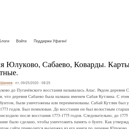
Перейти
к
основному
содержанию
Блоги
Войти
Поддержи Уфаген!
я Юлуково, Сабаево, Коварды. Карты с
тные.
о
Шагиев
-
пт, 09/25/2020 - 08:25
ково до Пугачёвского восстания называлась Апас. Рядом деревня С
я, что деревня Сабаево была названа именем Сабая Кутлина. С этим 
 бунтом, были уничтожены или переименованы. Сабай Кутлин был у
-1773 годов. Был помилован. До восстания он был волостным старш
исходило после восстания 1773-1775 годов. Следовательно, до 1775
ние было сделано, чтобы уничтожить память о бунте. Как утвержд
 этом сайте приводится выдержка из его книги по деревне Юлуково.