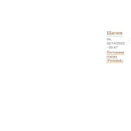
Шагиев
пн,
02/14/2022
- 00:47
Постоянная
ссылка
(Permalink)