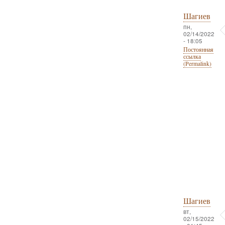
Шагиев
пн,
02/14/2022
- 18:05
Постоянная
ссылка
(Permalink)
Шагиев
вт,
02/15/2022