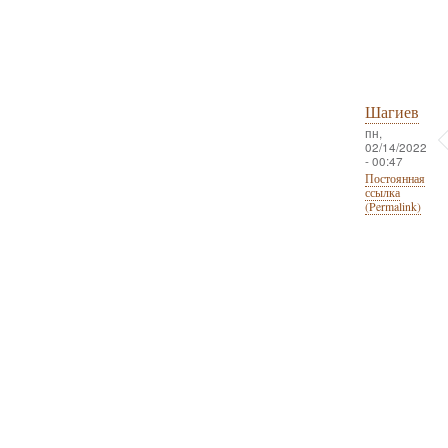
Шагиев
пн,
02/14/2022
- 00:47
Постоянная
ссылка
(Permalink)