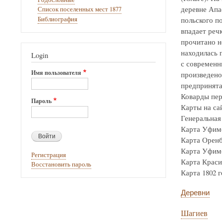
деревне Апа
Список поселенных мест 1877
Библиография
польского по
впадает реч
прочитано н
находилась г
Login
с современн
Имя пользователя
произведено
предпринята
Коварды пер
Пароль
Карты на са
Генеральная 
Карта Уфимск
Карта Оренбур
Карта Уфимск
Регистрация
Карта Крас
Восстановить пароль
Карта 1802 го
Деревни
Шагиев