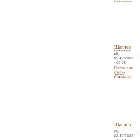
Шагиев
сб,
02/12/2022
- 00:08
Постоянная
ссылка
(Permalink)
Шагиев
сб,
02/12/2022
- 18:42