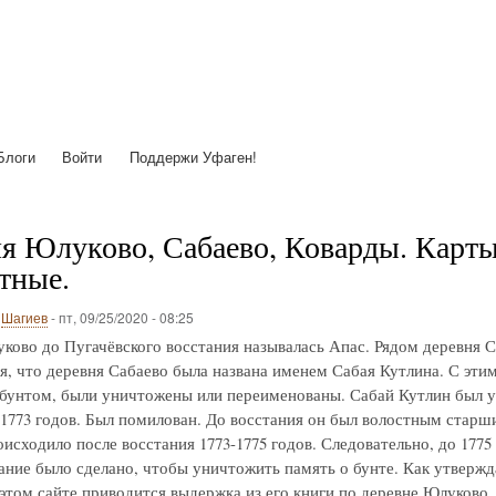
Перейти
к
основному
содержанию
Блоги
Войти
Поддержи Уфаген!
я Юлуково, Сабаево, Коварды. Карты с
тные.
о
Шагиев
-
пт, 09/25/2020 - 08:25
ково до Пугачёвского восстания называлась Апас. Рядом деревня С
я, что деревня Сабаево была названа именем Сабая Кутлина. С этим 
 бунтом, были уничтожены или переименованы. Сабай Кутлин был у
-1773 годов. Был помилован. До восстания он был волостным старш
исходило после восстания 1773-1775 годов. Следовательно, до 1775
ние было сделано, чтобы уничтожить память о бунте. Как утвержд
 этом сайте приводится выдержка из его книги по деревне Юлуково.