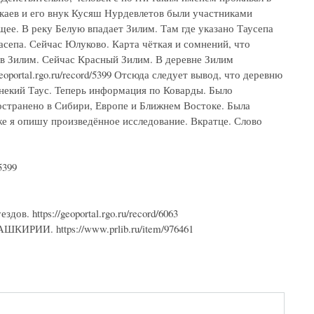
каев и его внук Кусяш Нурдевлетов были участниками
ющее. В реку Белую впадает Зилим. Там где указано Таусепа
асепа. Сейчас Юлуково. Карта чёткая и сомнений, что
 в Зилим. Сейчас Красный Зилим. В деревне Зилим
oportal.rgo.ru/record/5399 Отсюда следует вывод, что деревню
 некий Таус. Теперь информация по Коварды. Было
ространено в Сибири, Европе и Ближнем Востоке. Была
же я опишу произведённое исследование. Вкратце. Слово
5399
в. https://geoportal.rgo.ru/record/6063
И. https://www.prlib.ru/item/976461