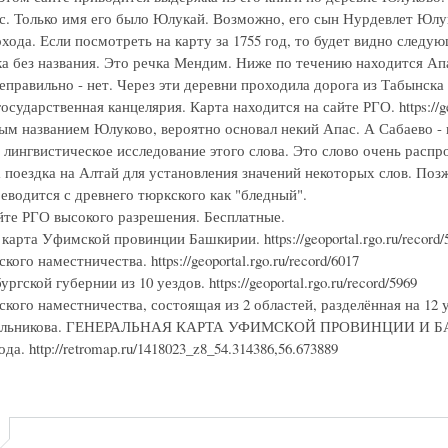
с. Только имя его было Юлукай. Возможно, его сын Нурдевлет Юлу
хода. Если посмотреть на карту за 1755 год, то будет видно следу
ка без названия. Это речка Мендим. Ниже по течению находится Ап
еправильно - нет. Через эти деревни проходила дорога из Табынска
осударственная канцелярия. Карта находится на сайте РГО. https://ge
ым названием Юлуково, вероятно основал некий Апас. А Сабаево -
 лингвистическое исследование этого слова. Это слово очень расп
 поездка на Алтай для установления значений некоторых слов. Поз
еводится с древнего тюркского как "бледный".
йте РГО высокого разрешения. Бесплатные.
карта Уфимской провинции Башкирии. https://geoportal.rgo.ru/record/
ого наместничества. https://geoportal.rgo.ru/record/6017
гской губернии из 10 уездов. https://geoportal.rgo.ru/record/5969
ого наместничества, состоящая из 2 областей, разделённая на 12 уездо
ильникова. ГЕНЕРАЛЬНАЯ КАРТА УФИМСКОЙ ПРОВИНЦИИ И БАШКИРИ
да. http://retromap.ru/1418023_z8_54.314386,56.673889