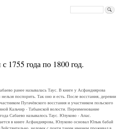
Поиск
 1755 года по 1800 год.
абаево ранее называлась Таус. В книге у Асфандиярова
нельзя поспорить. Так оно и есть. После восстания, деревни
частником Пугачёвского восстания и участником польского
иной Кальчир - Табынской волости. Переименование
 года Сабаево называлось Таус. Юлуково - Апас.
ается в книге Асфандиярова, Юлуково основал Юлык бабай
 Действительно, человек с почти таким именем проживал в