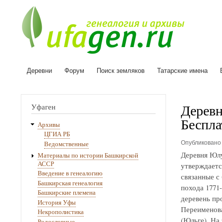
Деревни
Форум
Поиск земляков
Татарские имена
Основная
навигация
Деревн
Уфаген
Беспла
Архивы
ЦГИА РБ
Опубликован
Ведомственные
Деревня Юлу
Материалы по истории Башкирской
АССР
утверждаетс
Введение в генеалогию
связанные с
Башкирская генеалогия
похода 1771
Башкирские племена
деревень про
История Уфы
Переименова
Некрополистика
(Юльге). На
Родословные