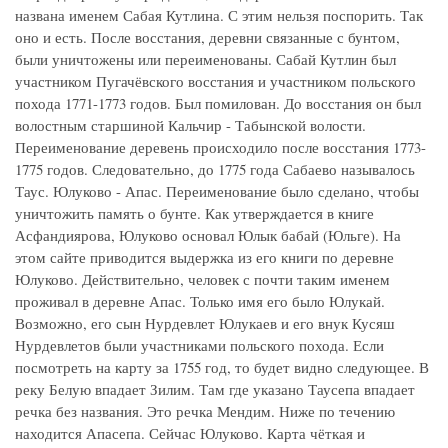
названа именем Сабая Кутлина. С этим нельзя поспорить. Так
оно и есть. После восстания, деревни связанные с бунтом,
были уничтожены или переименованы. Сабай Кутлин был
участником Пугачёвского восстания и участником польского
похода 1771-1773 годов. Был помилован. До восстания он был
волостным старшиной Кальчир - Табынской волости.
Переименование деревень происходило после восстания 1773-
1775 годов. Следовательно, до 1775 года Сабаево называлось
Таус. Юлуково - Апас. Переименование было сделано, чтобы
уничтожить память о бунте. Как утверждается в книге
Асфандиярова, Юлуково основал Юлык бабай (Юльге). На
этом сайте приводится выдержка из его книги по деревне
Юлуково. Действительно, человек с почти таким именем
проживал в деревне Апас. Только имя его было Юлукай.
Возможно, его сын Нурдевлет Юлукаев и его внук Кусяш
Нурдевлетов были участниками польского похода. Если
посмотреть на карту за 1755 год, то будет видно следующее. В
реку Белую впадает Зилим. Там где указано Таусепа впадает
речка без названия. Это речка Мендим. Ниже по течению
находится Апасепа. Сейчас Юлуково. Карта чёткая и