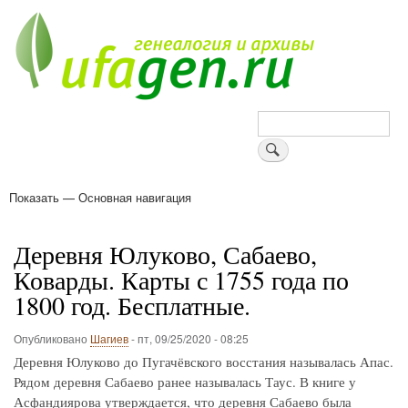
Перейти
к
основному
содержанию
Поиск
Показать — Основная навигация
Основная
навигация
Деревни
Форум
Поиск земляков
Татарские имена
Блоги
Войти
Поддержи Уфаген!
Деревня Юлуково, Сабаево,
Коварды. Карты с 1755 года по
1800 год. Бесплатные.
Опубликовано
Шагиев
-
пт, 09/25/2020 - 08:25
Деревня Юлуково до Пугачёвского восстания называлась Апас.
Рядом деревня Сабаево ранее называлась Таус. В книге у
Асфандиярова утверждается, что деревня Сабаево была