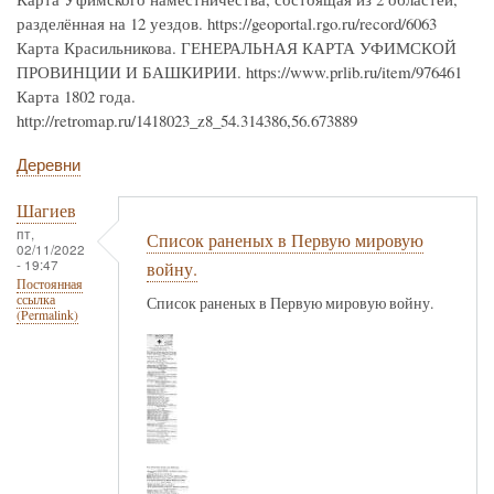
разделённая на 12 уездов. https://geoportal.rgo.ru/record/6063
Карта Красильникова. ГЕНЕРАЛЬНАЯ КАРТА УФИМСКОЙ
ПРОВИНЦИИ И БАШКИРИИ. https://www.prlib.ru/item/976461
Карта 1802 года.
http://retromap.ru/1418023_z8_54.314386,56.673889
Деревни
Шагиев
пт,
Список раненых в Первую мировую
02/11/2022
- 19:47
войну.
Постоянная
ссылка
Список раненых в Первую мировую войну.
(Permalink)