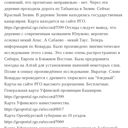
сомнений, что прочитано неправильно - нет. Через эти
деревни проходила дорога из Табынска в Зилим. Сейчас
Красный Зилим. В деревне Зилим находилась государственная
канцелярия. Карта находится на сайте РГО.
https://geoportal.rgo.ru/record/5399 Отсюда следует вывод, что
деревню с современным названием Юлуково, вероятно
основал некий Апас. А Сабаево - некий Таус. Теперь
информация по Коварды. Было произведено лингвистическое
исследование этого слова. Это слово очень распространено в
Сибири, Европе и Ближнем Востоке. Была предпринята
поездка на Алтай для установления значений некоторых слов.
Позже я опишу произведённое исследование. Вкратце. Слово
Коварды переводится с древнего тюркского как "бледный".
Карты на сайте РГО высокого разрешения. Бесплатные.
Генеральная карта Уфимской провинции Башкирии.
https://geoportal.rgo.ru/record/5399
Карта Уфимского наместничества.
https://geoportal.rgo.ru/record/6017
Карта Оренбургской губернии из 10 уездов.
https://geoportal.rgo.ru/record/5969
Карта Уфимского наместничества, состоящая из 2 областей,