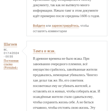
документу, так как не вытянуто много
информации. Начало тамг в этом документе
идёт примерно после середины 1600-х годов.
Войдите
или
зарегистрируйтесь
, чтобы
оставлять комментарии
Шагиев
вс,
Тамга и ясак.
01/14/2024
- 00:55
В древние времена не было ясака. При
Постоянная
завоевании очередного племени, всё
ссылка
(Permalink)
имущество грабилось, завоёванные жители
продавались, немощные убивались. Чингиз
хан делал так же. Но, его советник
посоветовал ему не убивать жителей, а
оставлять их в живых, чтобы собирать ясак. И
осаждённые жители стали сдаваться ему,
чтобы сохранить жизнь себе. А не биться
отчаянно, чтобы отстоять свою жизнь. Эту