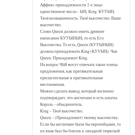
Аффикс принадлежности 2-е лицо
единственное число - ЫҢ. King. КУУЫҢ.
Твоя возвышенность. Твоё высочество. Ваше
высочество.
Слово Queen должно иметь древнее
написание КУУЫНЫҢ, то есть Его
Высочества. То есть, Queen (КУУЫНЫҢ)
должна принадлежать King (КУУЫҢ). Чья
Queen. Принадлежит King.
На вопрос ЧЬЯ могут отвечать такие члены
предложения, как притяжательные
прилагательные и притяжательные
местоимения.
Можно сделать вывод, который косвенно
подтверждает, что англичане и есть азиаты.
Король – объединитель.
King – Твоё высочество.
Queen – (Принадлежит) твоему высочеству.
Если бы англичане были бы европейцами, то
их язык был бы близок к западной тюркской