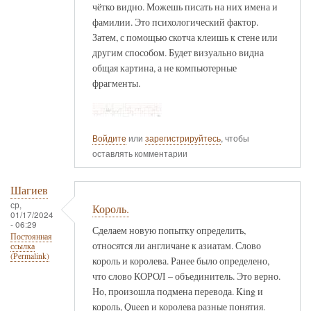
чётко видно. Можешь писать на них имена и
фамилии. Это психологический фактор.
Затем, с помощью скотча клеишь к стене или
другим способом. Будет визуально видна
общая картина, а не компьютерные
фрагменты.
Войдите
или
зарегистрируйтесь
, чтобы
оставлять комментарии
Шагиев
ср,
Король.
01/17/2024
- 06:29
Сделаем новую попытку определить,
Постоянная
относятся ли англичане к азиатам. Слово
ссылка
(Permalink)
король и королева. Ранее было определено,
что слово КОРОЛ – объединитель. Это верно.
Но, произошла подмена перевода. King и
король, Queen и королева разные понятия.