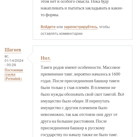
этом нет и особого смысла. Пока буду
накапливать и пытаться закладывать в какие-
то формы.
Войдите
или
зарегистрируйтесь
, чтобы
оставлять комментарии
Шагиев
вс,
Нил.
01/14/2024
- 00:26
Тамги родов имеют особенности. Массовое
Постоянная
применение тамг, вероятно началось в 1600
ссылка
(Permalink)
годах. После присоединения башкир тамги
были только у глав племён. В племени не
было нужды обозначать свой скот тамгой. Всё
имущество было общее. И перепутать
имущество с другим племенем было
невозможно, так как отстояли они друг от
друга на большие расстояния. После
присоединения башкир к русскому
государству по началу также не было тамг.