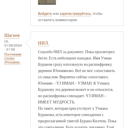
Войдите
или
зарегистрируйтесь
, чтобы
оставлять комментарии
Шагиев
сб,
НИЛ.
01/06/2024
- 21:56
Спасибо НИЛ за документ. Пока просмотрел
Постоянная
бегло. Есть небольшие находки. Имя Узман
ссылка
(Permalink)
Буранов сразу натолкнуло на расшифровку
деревни Юзимяново. Всё не мог сопоставить
со смыслом. Вероятно сейчас сопоставил.
Юзимян – ҮЗ ИМАН – УЗМАН. К Узману
Буранову эта деревня может и не относится,
но расшифровка совпадает. ҮЗ ИМАН –
ИМЕЕТ МУДРОСТЬ.
По тамге, которая присутствует у Узмана
Буранова, есть некоторое совпадение с
предполагаемой тамгой Бурана Килтеш. Пока
это совпадение. Буду изучать документ. Ещё