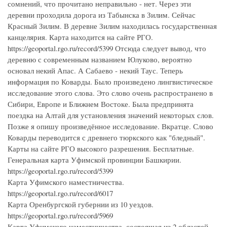
сомнений, что прочитано неправильно - нет. Через эти
деревни проходила дорога из Табынска в Зилим. Сейчас
Красный Зилим. В деревне Зилим находилась государственная
канцелярия. Карта находится на сайте РГО.
https://geoportal.rgo.ru/record/5399 Отсюда следует вывод, что
деревню с современным названием Юлуково, вероятно
основал некий Апас. А Сабаево - некий Таус. Теперь
информация по Коварды. Было произведено лингвистическое
исследование этого слова. Это слово очень распространено в
Сибири, Европе и Ближнем Востоке. Была предпринята
поездка на Алтай для установления значений некоторых слов.
Позже я опишу произведённое исследование. Вкратце. Слово
Коварды переводится с древнего тюркского как "бледный".
Карты на сайте РГО высокого разрешения. Бесплатные.
Генеральная карта Уфимской провинции Башкирии.
https://geoportal.rgo.ru/record/5399
Карта Уфимского наместничества.
https://geoportal.rgo.ru/record/6017
Карта Оренбургской губернии из 10 уездов.
https://geoportal.rgo.ru/record/5969
Карта Уфимского наместничества, состоящая из 2 областей,