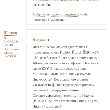
раз спасибо.
Войдите
или
зарегистрируйтесь
, чтобы
оставлять комментарии
Шагиев
вс,
Документ.
01/07/2024
- 04:19
Имя Минлебай Ишкеев дало толчок к
Постоянная
пониманию слова ИШАК. ЙЫШ (ЙЫС) КУУ
ссылка
(Permalink)
– Низкая Высота. Бился долго с этим словом.
АК подразумевал, что это аффикс. Оказалось,
слово КУУ. В таком случае, имя отца
Минлебая – ЙЫШ КУУ. Низкая Высота –
Низкорослый. Возможно, что это имя
указывает на физическую характеристику
человека. Пока предположение.
Сильнее укрепляется мнение, что Искужа
(ЙЫС КҮҘА), это Глазеющий Снизу. То есть,
Нижний Дозорный.