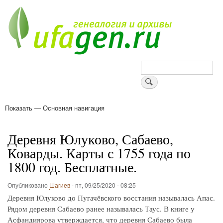
Перейти
к
основному
содержанию
Поиск
Показать — Основная навигация
Основная
навигация
Деревни
Форум
Поиск земляков
Татарские имена
Блоги
Войти
Поддержи Уфаген!
Деревня Юлуково, Сабаево,
Коварды. Карты с 1755 года по
1800 год. Бесплатные.
Опубликовано
Шагиев
-
пт, 09/25/2020 - 08:25
Деревня Юлуково до Пугачёвского восстания называлась Апас.
Рядом деревня Сабаево ранее называлась Таус. В книге у
Асфандиярова утверждается, что деревня Сабаево была