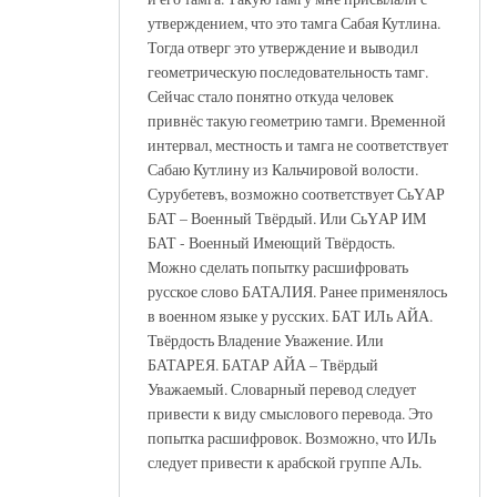
утверждением, что это тамга Сабая Кутлина.
Тогда отверг это утверждение и выводил
геометрическую последовательность тамг.
Сейчас стало понятно откуда человек
привнёс такую геометрию тамги. Временной
интервал, местность и тамга не соответствует
Сабаю Кутлину из Кальчировой волости.
Сурубетевъ, возможно соответствует СьҮАР
БАТ – Военный Твёрдый. Или СьҮАР ИМ
БАТ - Военный Имеющий Твёрдость.
Можно сделать попытку расшифровать
русское слово БАТАЛИЯ. Ранее применялось
в военном языке у русских. БАТ ИЛь АЙА.
Твёрдость Владение Уважение. Или
БАТАРЕЯ. БАТАР АЙА – Твёрдый
Уважаемый. Словарный перевод следует
привести к виду смыслового перевода. Это
попытка расшифровок. Возможно, что ИЛь
следует привести к арабской группе АЛь.