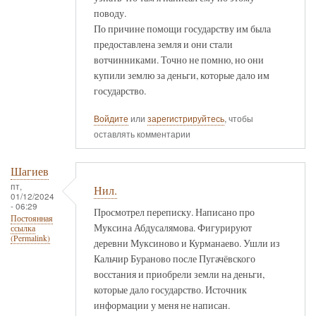
поводу.
По причине помощи государству им была
предоставлена земля и они стали
вотчинниками. Точно не помню, но они
купили землю за деньги, которые дало им
государство.
Войдите
или
зарегистрируйтесь
, чтобы
оставлять комментарии
Шагиев
пт,
Нил.
01/12/2024
- 06:29
Просмотрел переписку. Написано про
Постоянная
Муксина Абдусалямова. Фигурируют
ссылка
(Permalink)
деревни Муксиново и Курманаево. Ушли из
Кальчир Бураново после Пугачёвского
восстания и приобрели земли на деньги,
которые дало государство. Источник
информации у меня не написан.