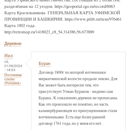
разделённая на 12 уездов. https://geoportal.rgo.ru/record/6063
Карта Красильникова. ГЕНЕРАЛЬНАЯ КАРТА УФИМСКОЙ
ПРОВИНЦИИ И БАШКИРИИ. https://www.prlib.ru/item/976461
Карта 1802 года.
http://retromap.ru/1418023_z8_54.314386,56.673889
Деревни
Нил
сб,
Буран
01/06/2024
- 18:53
Договор 1800г по которой вотченники
Постоянная
миркитминской волости продали землю. Для
ссылка
(Permalink)
Вас может быть интересен тем, что
присутствует Узман Буранов - видимо сын
Бурана.. К сожалению деревни не прописаны.
Как это произошло не понятно, но часть
кальчирбурановцев из припущенников стали
вотченниками. Есть еще более ранний
договор 1761 года, но у меня его нет.