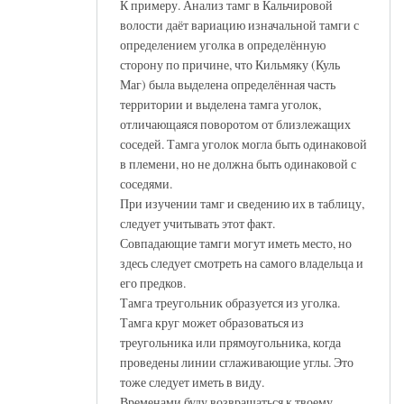
К примеру. Анализ тамг в Кальчировой
волости даёт вариацию изначальной тамги с
определением уголка в определённую
сторону по причине, что Кильмяку (Куль
Маг) была выделена определённая часть
территории и выделена тамга уголок,
отличающаяся поворотом от близлежащих
соседей. Тамга уголок могла быть одинаковой
в племени, но не должна быть одинаковой с
соседями.
При изучении тамг и сведению их в таблицу,
следует учитывать этот факт.
Совпадающие тамги могут иметь место, но
здесь следует смотреть на самого владельца и
его предков.
Тамга треугольник образуется из уголка.
Тамга круг может образоваться из
треугольника или прямоугольника, когда
проведены линии сглаживающие углы. Это
тоже следует иметь в виду.
Временами буду возвращаться к твоему