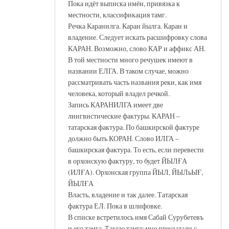
Пока идёт выписка имён, привязка к
местности, классификация тамг.
Речка Каранилга. Каран йылга. Каран и
владение. Следует искать расшифровку слова
КАРАН. Возможно, слово КАР и аффикс АН.
В той местности много речушек имеют в
названии ЕЛГА. В таком случае, можно
рассматривать часть названия реки, как имя
человека, который владел речкой.
Запись КАРАНИЛГА имеет две
лингвистические фактуры. КАРАН –
татарская фактура. По башкирской фактуре
должно быть КОРАН. Слово ИЛГА –
башкирская фактура. То есть, если перевести
в орхонскую фактуру, то будет ЙЫЛҒА
(ИЛҒА). Орхонская группа ЙЫЛ, ЙЫЛьЫҒ,
ЙЫЛҒА
Власть, владение и так далее. Татарская
фактура ЕЛ. Пока в шлифовке.
В списке встретилось имя Сабай Сурубетевъ
и его тамга. Такую тамгу мне присылали с