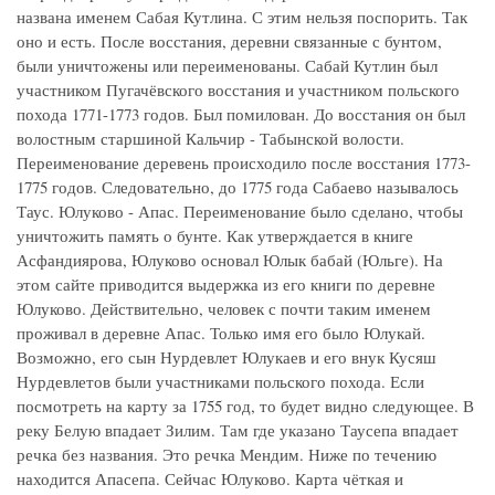
названа именем Сабая Кутлина. С этим нельзя поспорить. Так
оно и есть. После восстания, деревни связанные с бунтом,
были уничтожены или переименованы. Сабай Кутлин был
участником Пугачёвского восстания и участником польского
похода 1771-1773 годов. Был помилован. До восстания он был
волостным старшиной Кальчир - Табынской волости.
Переименование деревень происходило после восстания 1773-
1775 годов. Следовательно, до 1775 года Сабаево называлось
Таус. Юлуково - Апас. Переименование было сделано, чтобы
уничтожить память о бунте. Как утверждается в книге
Асфандиярова, Юлуково основал Юлык бабай (Юльге). На
этом сайте приводится выдержка из его книги по деревне
Юлуково. Действительно, человек с почти таким именем
проживал в деревне Апас. Только имя его было Юлукай.
Возможно, его сын Нурдевлет Юлукаев и его внук Кусяш
Нурдевлетов были участниками польского похода. Если
посмотреть на карту за 1755 год, то будет видно следующее. В
реку Белую впадает Зилим. Там где указано Таусепа впадает
речка без названия. Это речка Мендим. Ниже по течению
находится Апасепа. Сейчас Юлуково. Карта чёткая и