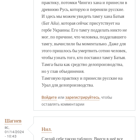
практику, потомки Чингиз хана и принесли в
древнюю Русь, которую и переняли русские.
И здесь мы можем увидеть тамгу хана Батыя
(Бат Айа), которая сейчас присутствует на
гербе Украины. Его тамгу подделать никто не
мог, по причине, что человека, подделавшего
тамгу, вычислили бы моментально. Даже для
этого пришлось бы умертвить сотню человек,
чтобы узнать того, кто поставил тамгу Батыя.
Тамга была как средство делопроизводства,
но у глав объединения.
Тамговую практику и принесли русские на
Урал для делопроизводства.
Войдите
или
зарегистрируйтесь
, чтобы
оставлять комментарии
Шагиев
вс,
Нил.
01/14/2024
- 10:43
Сделай себе такую таблицу. Внеси в неё все