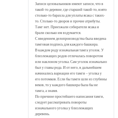
Записи целовальников имеют записи, что в
такой-то деревне, где старший такой-то, взято
столько-то барахла для уплаты ясака с таких-
то. Столько-то дворов и прочие атрибуты.
Тамг нет. Приезжали собиратели ясака и
брали сколько им вздумается.
С введением делопроизводства была введена
тамговая подпись для каждого башкира.
В каждом роду изначальная тамга уголок. У
близлежащих родов отличалась поворотом
или наклоном уголка. Сам уголок изначально
был у главы рода. И от него, в дальнейшем
начинались вариации его тамги – уголка у
его потомков. Если бы тамги шли из глубины
веков, то у каждого башкира была бы не
тамга, а знамя.
По причине простейшего написания тамги,
следует рассматривать повороты
изначального уголка у близлежащих
деревень.