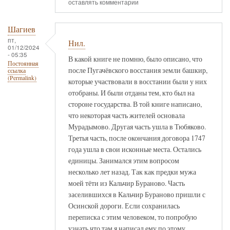
оставлять комментарии
Шагиев
пт,
Нил.
01/12/2024
- 05:35
В какой книге не помню, было описано, что
Постоянная
после Пугачёвского восстания земли башкир,
ссылка
(Permalink)
которые участвовали в восстании были у них
отобраны. И были отданы тем, кто был на
стороне государства. В той книге написано,
что некоторая часть жителей основала
Мурадымово. Другая часть ушла в Тюбяково.
Третья часть, после окончания договора 1747
года ушла в свои исконные места. Остались
единицы. Занимался этим вопросом
несколько лет назад. Так как предки мужа
моей тёти из Кальчир Бураново. Часть
заселившихся в Кальчир Бураново пришли с
Осинской дороги. Если сохранилась
переписка с этим человеком, то попробую
узнать что там я написал ему по этому