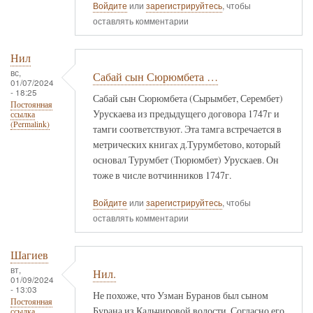
Войдите
или
зарегистрируйтесь
, чтобы
оставлять комментарии
Нил
вс,
Сабай сын Сюрюмбета …
01/07/2024
- 18:25
Сабай сын Сюрюмбета (Сырымбет, Серембет)
Постоянная
Урускаева из предыдущего договора 1747г и
ссылка
(Permalink)
тамги соответствуют. Эта тамга встречается в
метрических книгах д.Турумбетово, который
основал Турумбет (Тюрюмбет) Урускаев. Он
тоже в числе вотчинников 1747г.
Войдите
или
зарегистрируйтесь
, чтобы
оставлять комментарии
Шагиев
вт,
Нил.
01/09/2024
- 13:03
Не похоже, что Узман Буранов был сыном
Постоянная
Бурана из Кальчировой волости. Согласно его
ссылка