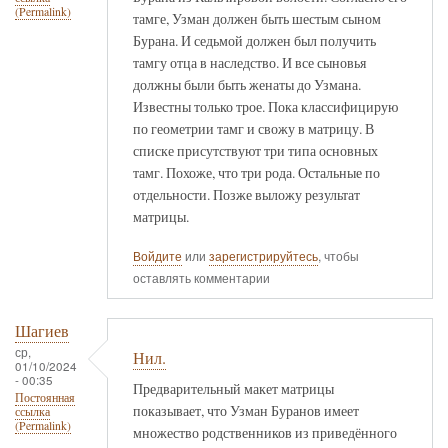
(Permalink)
тамге, Узман должен быть шестым сыном
Бурана. И седьмой должен был получить
тамгу отца в наследство. И все сыновья
должны были быть женаты до Узмана.
Известны только трое. Пока классифицирую
по геометрии тамг и свожу в матрицу. В
списке присутствуют три типа основных
тамг. Похоже, что три рода. Остальные по
отдельности. Позже выложу результат
матрицы.
Войдите
или
зарегистрируйтесь
, чтобы
оставлять комментарии
Шагиев
ср,
Нил.
01/10/2024
- 00:35
Предварительный макет матрицы
Постоянная
показывает, что Узман Буранов имеет
ссылка
(Permalink)
множество родственников из приведённого