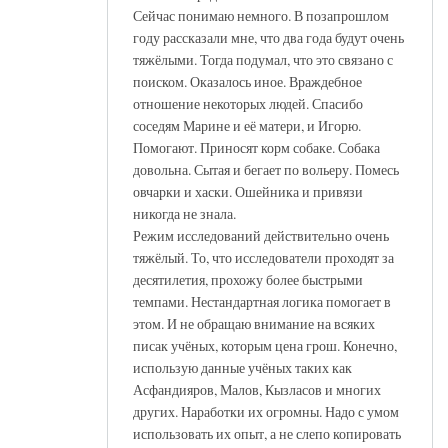
Сейчас понимаю немного. В позапрошлом
году рассказали мне, что два года будут очень
тяжёлыми. Тогда подумал, что это связано с
поиском. Оказалось иное. Враждебное
отношение некоторых людей. Спасибо
соседям Марине и её матери, и Игорю.
Помогают. Приносят корм собаке. Собака
довольна. Сытая и бегает по вольеру. Помесь
овчарки и хаски. Ошейника и привязи
никогда не знала.
Режим исследований действительно очень
тяжёлый. То, что исследователи проходят за
десятилетия, прохожу более быстрыми
темпами. Нестандартная логика помогает в
этом. И не обращаю внимание на всяких
писак учёных, которым цена грош. Конечно,
использую данные учёных таких как
Асфандияров, Малов, Кызласов и многих
других. Наработки их огромны. Надо с умом
использовать их опыт, а не слепо копировать