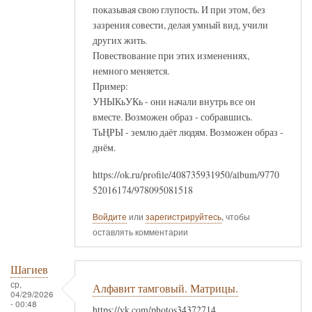
показывая свою глупость. И при этом, без
зазрения совести, делая умный вид, учили
других жить.
Повествование при этих изменениях,
немного меняется.
Пример:
УНЫКьУКь - они начали внутрь все он
вместе. Возможен образ - собравшись.
ТьҢРЫ - землю даёт людям. Возможен образ -
днём.
https://ok.ru/profile/408735931950/album/9770
52016174/978095081518
Войдите
или
зарегистрируйтесь
, чтобы
оставлять комментарии
Шагиев
ср,
Алфавит тамговый. Матрицы.
04/29/2026
- 00:48
https://vk.com/photos34372714