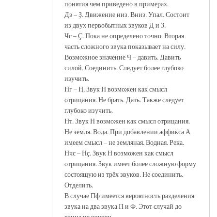
понятия чем приведено в примерах.
Дз – Ҙ. Движение низ. Вниз. Упал. Состоит
из двух первобытных звуков Д и З.
Чс – Ҫ. Пока не определено точно. Вторая
часть сложного звука показывает на силу.
Возможное значение Ч – давить. Давить
силой. Соединить. Следует более глубоко
изучить.
Нг – Ң. Звук Н возможен как смысл
отрицания. Не брать. Дать. Также следует
глубоко изучить.
Нт. Звук Н возможен как смысл отрицания.
Не земля. Вода. При добавлении аффикса А
имеем смысл – не земляная. Водная. Река.
Нчс – Нҫ. Звук Н возможен как смысл
отрицания. Звук имеет более сложную форму
состоящую из трёх звуков. Не соединить.
Отделить.
В случае Пф имеется вероятность разделения
звука на два звука П и Ф. Этот случай до
конца не изучен.