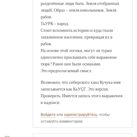
разделённые люди быть. Земля отобранных
людей. Образ – земля невольников. Земля
рабов.
ТьУРК – народ.
Стоит вспомнить историю и куда гнали
захваченное население, превращая их в
рабов.
На основе этой логики, могут ли турки
единолично присваивать себе выражение
тюрк? Ранее они были османами.
Это предполагаемый смысл.
Возможно, что сибирского хана Кучука имя
записывается как КьУҪГ. Это версия.
Проверить. Имеется запись этого выражения
в надписи.
Войдите
или
зарегистрируйтесь
, чтобы
оставлять комментарии