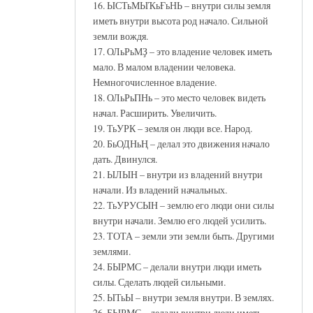
16. ЫСТьМЫҠьҒьНЬ – внутри силы земля
иметь внутри высота род начало. Сильной
земли вождя.
17. ОЛьРьМҘ – это владение человек иметь
мало. В малом владении человека.
Немногочисленное владение.
18. ОЛьРьПНь – это место человек видеть
начал. Расширить. Увеличить.
19. ТьУРК – земля он люди все. Народ.
20. БьОДНьҢ – делал это движения начало
дать. Двинулся.
21. ЫЛЫН – внутри из владений внутри
начали. Из владений начальных.
22. ТьУРУСЫН – землю его люди они силы
внутри начали. Землю его людей усилить.
23. ТОТА – земли эти земли быть. Другими
землями.
24. БЫРМС – делали внутри люди иметь
силы. Сделать людей сильными.
25. ЫТьЫ – внутри земля внутри. В землях.
26. БЫРМС – делали внутри люди иметь