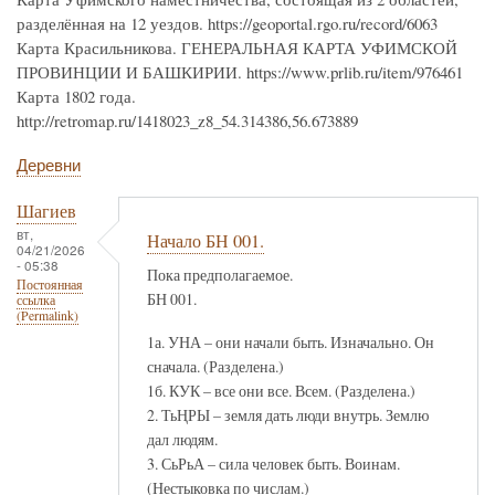
разделённая на 12 уездов. https://geoportal.rgo.ru/record/6063
Карта Красильникова. ГЕНЕРАЛЬНАЯ КАРТА УФИМСКОЙ
ПРОВИНЦИИ И БАШКИРИИ. https://www.prlib.ru/item/976461
Карта 1802 года.
http://retromap.ru/1418023_z8_54.314386,56.673889
Деревни
Шагиев
вт,
Начало БН 001.
04/21/2026
- 05:38
Пока предполагаемое.
Постоянная
БН 001.
ссылка
(Permalink)
1а. УНА – они начали быть. Изначально. Он
сначала. (Разделена.)
1б. КУК – все они все. Всем. (Разделена.)
2. ТьҢРЫ – земля дать люди внутрь. Землю
дал людям.
3. СьРьА – сила человек быть. Воинам.
(Нестыковка по числам.)