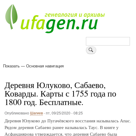
Перейти
к
основному
содержанию
Поиск
Показать — Основная навигация
Основная
навигация
Деревни
Форум
Поиск земляков
Татарские имена
Блоги
Войти
Поддержи Уфаген!
Деревня Юлуково, Сабаево,
Коварды. Карты с 1755 года по
1800 год. Бесплатные.
Опубликовано
Шагиев
-
пт, 09/25/2020 - 08:25
Деревня Юлуково до Пугачёвского восстания называлась Апас.
Рядом деревня Сабаево ранее называлась Таус. В книге у
Асфандиярова утверждается, что деревня Сабаево была