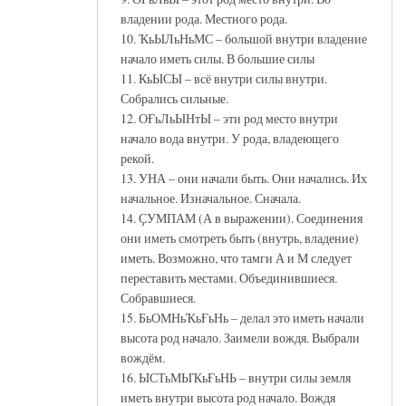
владении рода. Местного рода.
10. ҠьЫЛьНьМС – большой внутри владение
начало иметь силы. В большие силы
11. КьЫСЫ – всё внутри силы внутри.
Собрались сильные.
12. ОҒьЛьЫНтЫ – эти род место внутри
начало вода внутри. У рода, владеющего
рекой.
13. УНА – они начали быть. Они начались. Их
начальное. Изначальное. Сначала.
14. ҪУМПАМ (А в выражении). Соединения
они иметь смотреть быть (внутрь, владение)
иметь. Возможно, что тамги А и М следует
переставить местами. Объединившиеся.
Собравшиеся.
15. БьОМНьҠьҒьНь – делал это иметь начали
высота род начало. Заимели вождя. Выбрали
вождём.
16. ЫСТьМЫҠьҒьНЬ – внутри силы земля
иметь внутри высота род начало. Вождя