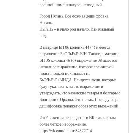
военной номенклатуре – взводный.
Город Нягань. Возможная дешифровка.
Нягань.
НьҒьНь – начало род начало. Изначальный
род.
В матрице БН 06 колонка 44 (4) имеется
выражение БьОЛьҒьРьЫН. Также, в матрице
БН 06 колонка 46 (6) выражение 08 имеется
неполное выражение, которое логической
подстановкой показывает на
БьОЛьҒьРьЫНДА. Найдутся люди, которые
будут указывать на это выражение и
утверждать, что казанские татары и болгары с
Болгарии с Орхона. Это не так. Последующая
дешифровка покажет образ этих выражений.
Изображения переведены в ВК, так как там
более чёткое изображение.
https://vk.com/photos34372714