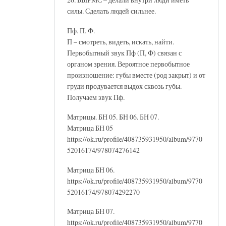
силы. Сделать людей сильнее.
Пф. П. Ф.
П – смотреть, видеть, искать, найти.
Первобытный звук Пф (П, Ф) связан с
органом зрения. Вероятное первобытное
произношение: губы вместе (род закрыт) и от
груди продувается выдох сквозь губы.
Получаем звук Пф.
Матрицы. БН 05. БН 06. БН 07.
Матрица БН 05
https://ok.ru/profile/408735931950/album/9770
52016174/978074276142
Матрица БН 06.
https://ok.ru/profile/408735931950/album/9770
52016174/978074292270
Матрица БН 07.
https://ok.ru/profile/408735931950/album/9770