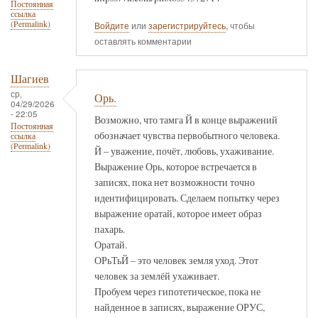
Постоянная
ссылка
(Permalink)
Войдите
или
зарегистрируйтесь
, чтобы
оставлять комментарии
Шагиев
ср,
Орь.
04/29/2026
- 22:05
Возможно, что тамга Й в конце выражений
Постоянная
обозначает чувства первобытного человека.
ссылка
(Permalink)
Й – уважение, почёт, любовь, ухаживание.
Выражение Орь, которое встречается в
записях, пока нет возможности точно
идентифицировать. Сделаем попытку через
выражение оратай, которое имеет образ
пахарь.
Оратай.
ОРьТьЙ – это человек земля уход. Этот
человек за землёй ухаживает.
Пробуем через гипотетическое, пока не
найденное в записях, выражение ОРУС,