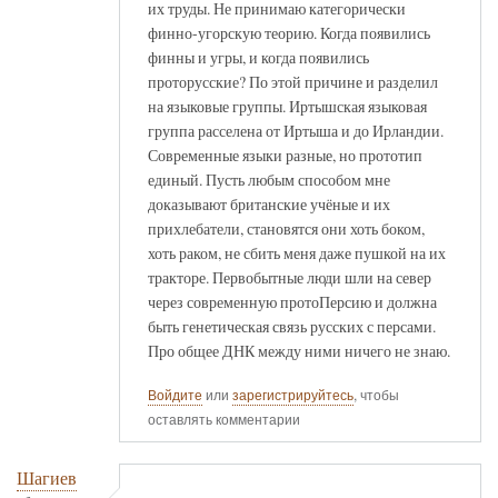
их труды. Не принимаю категорически
финно-угорскую теорию. Когда появились
финны и угры, и когда появились
проторусские? По этой причине и разделил
на языковые группы. Иртышская языковая
группа расселена от Иртыша и до Ирландии.
Современные языки разные, но прототип
единый. Пусть любым способом мне
доказывают британские учёные и их
прихлебатели, становятся они хоть боком,
хоть раком, не сбить меня даже пушкой на их
тракторе. Первобытные люди шли на север
через современную протоПерсию и должна
быть генетическая связь русских с персами.
Про общее ДНК между ними ничего не знаю.
Войдите
или
зарегистрируйтесь
, чтобы
оставлять комментарии
Шагиев