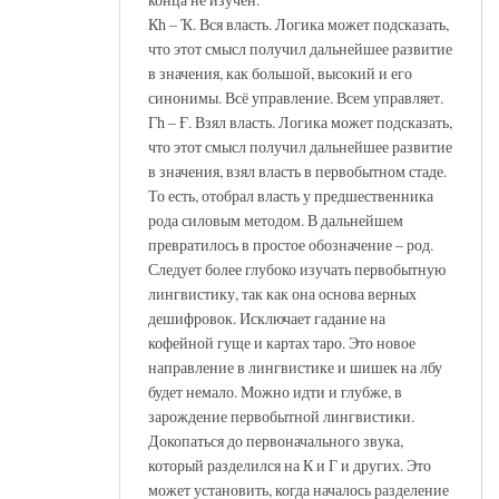
Кһ – Ҡ. Вся власть. Логика может подсказать,
что этот смысл получил дальнейшее развитие
в значения, как большой, высокий и его
синонимы. Всё управление. Всем управляет.
Гһ – Ғ. Взял власть. Логика может подсказать,
что этот смысл получил дальнейшее развитие
в значения, взял власть в первобытном стаде.
То есть, отобрал власть у предшественника
рода силовым методом. В дальнейшем
превратилось в простое обозначение – род.
Следует более глубоко изучать первобытную
лингвистику, так как она основа верных
дешифровок. Исключает гадание на
кофейной гуще и картах таро. Это новое
направление в лингвистике и шишек на лбу
будет немало. Можно идти и глубже, в
зарождение первобытной лингвистики.
Докопаться до первоначального звука,
который разделился на К и Г и других. Это
может установить, когда началось разделение