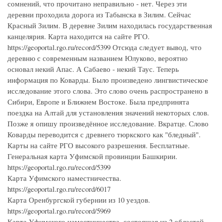
сомнений, что прочитано неправильно - нет. Через эти
деревни проходила дорога из Табынска в Зилим. Сейчас
Красный Зилим. В деревне Зилим находилась государственная
канцелярия. Карта находится на сайте РГО.
https://geoportal.rgo.ru/record/5399 Отсюда следует вывод, что
деревню с современным названием Юлуково, вероятно
основал некий Апас. А Сабаево - некий Таус. Теперь
информация по Коварды. Было произведено лингвистическое
исследование этого слова. Это слово очень распространено в
Сибири, Европе и Ближнем Востоке. Была предпринята
поездка на Алтай для установления значений некоторых слов.
Позже я опишу произведённое исследование. Вкратце. Слово
Коварды переводится с древнего тюркского как "бледный".
Карты на сайте РГО высокого разрешения. Бесплатные.
Генеральная карта Уфимской провинции Башкирии.
https://geoportal.rgo.ru/record/5399
Карта Уфимского наместничества.
https://geoportal.rgo.ru/record/6017
Карта Оренбургской губернии из 10 уездов.
https://geoportal.rgo.ru/record/5969
Карта Уфимского наместничества, состоящая из 2 областей,