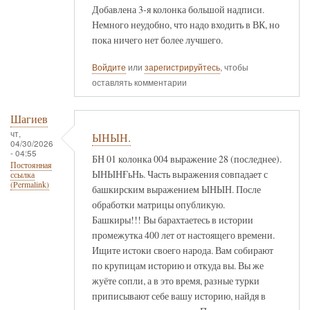
Добавлена 3-я колонка большой надписи.
Немного неудобно, что надо входить в ВК, но
пока ничего нет более лучшего.
Войдите
или
зарегистрируйтесь
, чтобы
оставлять комментарии
Шагиев
чт,
ЫНЫН.
04/30/2026
- 04:55
БН 01 колонка 004 выражение 28 (последнее).
Постоянная
ЫНЫНҒьНь. Часть выражения совпадает с
ссылка
(Permalink)
башкирским выражением ЫНЫН. После
обработки матрицы опубликую.
Башкиры!!! Вы барахтаетесь в истории
промежутка 400 лет от настоящего времени.
Ищите истоки своего народа. Вам собирают
по крупицам историю и откуда вы. Вы же
жуёте сопли, а в это время, разные турки
приписывают себе вашу историю, найдя в