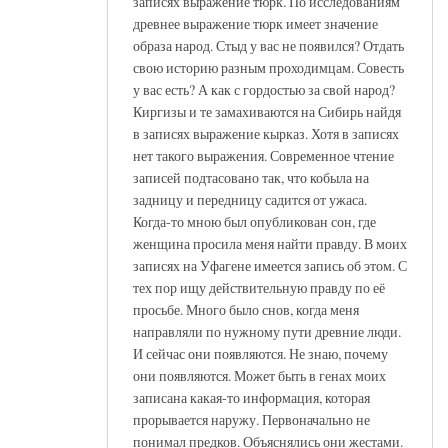
записях выражение тюрк. По исследованиям
древнее выражение тюрк имеет значение
образа народ. Стыд у вас не появился? Отдать
свою историю разным проходимцам. Совесть
у вас есть? А как с гордостью за свой народ?
Киргизы и те замахиваются на Сибирь найдя
в записях выражение кырказ. Хотя в записях
нет такого выражения. Современное чтение
записей подтасовано так, что кобыла на
задницу и передницу садится от ужаса.
Когда-то мною был опубликован сон, где
женщина просила меня найти правду. В моих
записях на Уфагене имеется запись об этом. С
тех пор ищу действительную правду по её
просьбе. Много было снов, когда меня
направляли по нужному пути древние люди.
И сейчас они появляются. Не знаю, почему
они появляются. Может быть в генах моих
записана какая-то информация, которая
прорывается наружу. Первоначально не
понимал предков. Объяснялись они жестами.