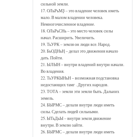
сильной земли.
17. ОЛьРьМҘ – это владение человек иметь
мало. В малом владении человека.
Немногочисленное владение.
18. ОЛьРьСНь – это место человек силы
начал. Расширить. Увеличить.
19. ТьУРК – земля он люди все. Народ.
20. БьОДНьҢ – делал это движения начало
дать. Пойти.
21. ЫЛЫН – внутри владений внутри начали.
Во владения.
22. ТьУРКЫНьН – возможная подстановка
недостающих тамг . Других народов.
23. ТОТА – земли эти земли быть. Дальних
земель.
24. БЫРМС – делали внутри люди иметь
силы. Сделать людей сильными.
25. ЫТьДьЫ – внутри земля движение
внутри. В землю зайти.
26. БЫРМС – делали внутри люди иметь