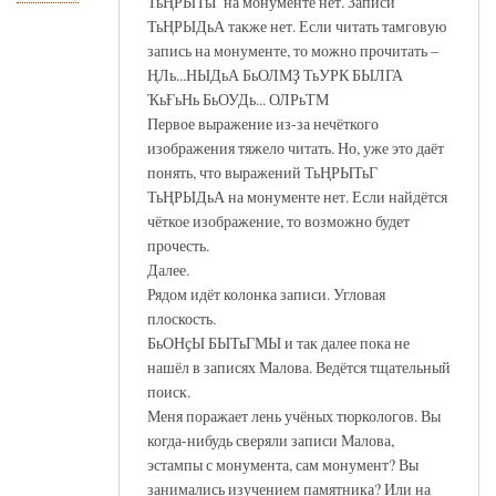
ТьҢРЫТьГ на монументе нет. Записи
ТьҢРЫДьА также нет. Если читать тамговую
запись на монументе, то можно прочитать –
ҢЛь...НЫДьА БьОЛМҘ ТьУРК БЫЛГА
ҠьҒьНь БьОУДь... ОЛРьТМ
Первое выражение из-за нечёткого
изображения тяжело читать. Но, уже это даёт
понять, что выражений ТьҢРЫТьГ
ТьҢРЫДьА на монументе нет. Если найдётся
чёткое изображение, то возможно будет
прочесть.
Далее.
Рядом идёт колонка записи. Угловая
плоскость.
БьОНҫЫ БЫТьГМЫ и так далее пока не
нашёл в записях Малова. Ведётся тщательный
поиск.
Меня поражает лень учёных тюркологов. Вы
когда-нибудь сверяли записи Малова,
эстампы с монумента, сам монумент? Вы
занимались изучением памятника? Или на