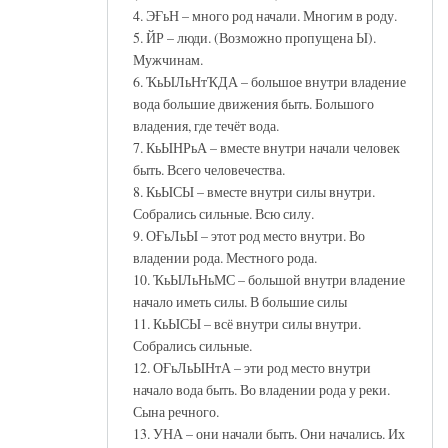
4. ЭҒьН – много род начали. Многим в роду.
5. ЙР – люди. (Возможно пропущена Ы).
Мужчинам.
6. ҠьЫЛьНтҠДА – большое внутри владение
вода большие движения быть. Большого
владения, где течёт вода.
7. КьЫНРьА – вместе внутри начали человек
быть. Всего человечества.
8. КьЫСЫ – вместе внутри силы внутри.
Собрались сильные. Всю силу.
9. ОҒьЛьЫ – этот род место внутри. Во
владении рода. Местного рода.
10. ҠьЫЛьНьМС – большой внутри владение
начало иметь силы. В большие силы
11. КьЫСЫ – всё внутри силы внутри.
Собрались сильные.
12. ОҒьЛьЫНтА – эти род место внутри
начало вода быть. Во владении рода у реки.
Сына речного.
13. УНА – они начали быть. Они начались. Их