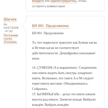
Войдите
или
зарегистрируйтесь
, чтобы
оставлять комментарии
Шагиев
пн,
БН 001. Продолжение.
04/27/2026
- 01:22
БН 001. Продолжение.
Постоянная
ссылка
То, что тюркологи трактуют как Бумын каган
(Permalink)
и Истеми каган не соответствует
действительности. Дешифровка показывает
иное.
14. ҪУМПАМ (А в выражении). Соединения
они иметь видеть быть (внутрь, владение)
иметь. Возможно, что тамги А и М следует
переставить местами. Объединившись.
Собрались.
15. БьОМНҠьҒьНь – делал это иметь начали
высота род начало. Заимели вождя. Выбрали
вождём. Выбрать вождём.