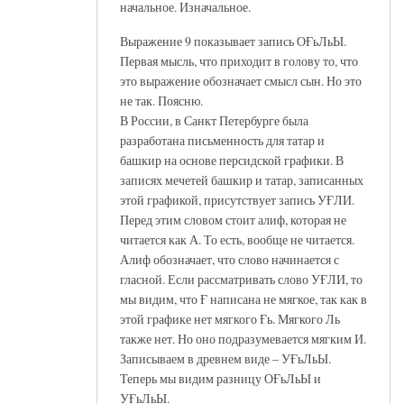
начальное. Изначальное.
Выражение 9 показывает запись ОҒьЛьЫ.
Первая мысль, что приходит в голову то, что
это выражение обозначает смысл сын. Но это
не так. Поясню.
В России, в Санкт Петербурге была
разработана письменность для татар и
башкир на основе персидской графики. В
записях мечетей башкир и татар, записанных
этой графикой, присутствует запись УҒЛИ.
Перед этим словом стоит алиф, которая не
читается как А. То есть, вообще не читается.
Алиф обозначает, что слово начинается с
гласной. Если рассматривать слово УҒЛИ, то
мы видим, что Ғ написана не мягкое, так как в
этой графике нет мягкого Ғь. Мягкого Ль
также нет. Но оно подразумевается мягким И.
Записываем в древнем виде – УҒьЛьЫ.
Теперь мы видим разницу ОҒьЛьЫ и
УҒьЛьЫ.