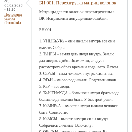
сб,
БН 001. Перезагрузка матриц колонок.
05/02/2026
- 12:20
Матрицы девяти колонок перезагружены в
Постоянная
ВК. Исправлены допущенные ошибки.
ссылка
(Permalink)
БН 001.
1. УНЫКьУКь – они начали внутрь все они
вместе. Собрал.
2. ТьҢРЫ – земля дать люди внутрь. Землю
дал людям. Днём. Возможно, следует
рассмотреть образ времени года, лето. Летом.
3. СьРьЫ – сила человек внутрь. Сильных.
4. ЭҒьН – много род начали. Родственников.
5. КьР – все люди.
6. ҠьЫГНтҠДА – большое внутри брать вода
большие движения быть. У быстрой реки.
7. КьЫНРьА – вместе внутри начали человек
быть. Совместно
8. КьЫСЫ – вместе внутри силы внутри.
Собрались сильные. Всю силу.
9. ОҒьЛьЫ – этот род место внутри. Во