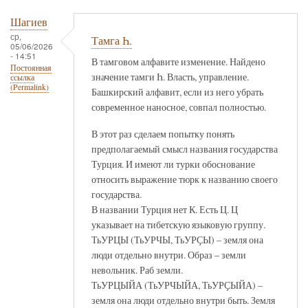
Шагиев
ср,
Тамга Һ.
05/06/2026
- 14:51
В тамговом алфавите изменение. Найдено
Постоянная
значение тамги Һ. Власть, управление.
ссылка
(Permalink)
Башкирский алфавит, если из него убрать
современное наносное, совпал полностью.
В этот раз сделаем попытку понять
предполагаемый смысл названия государства
Турция. И имеют ли турки обоснование
относить выражение тюрк к названию своего
государства.
В названии Турция нет К. Есть Ц. Ц
указывает на тибетскую языковую группу.
ТьУРЦЫ (ТьУРЧЫ, ТьУРҪЫ) – земля она
люди отдельно внутри. Образ – земли
невольник. Раб земли.
ТьУРЦЫЙА (ТьУРЧЫЙА, ТьУРҪЫЙА) –
земля она люди отдельно внутри быть. Земля