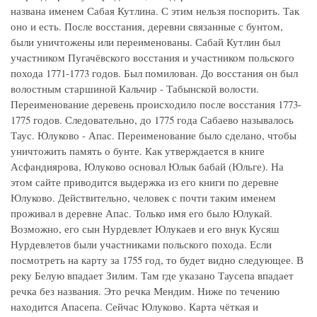
названа именем Сабая Кутлина. С этим нельзя поспорить. Так
оно и есть. После восстания, деревни связанные с бунтом,
были уничтожены или переименованы. Сабай Кутлин был
участником Пугачёвского восстания и участником польского
похода 1771-1773 годов. Был помилован. До восстания он был
волостным старшиной Кальчир - Табынской волости.
Переименование деревень происходило после восстания 1773-
1775 годов. Следовательно, до 1775 года Сабаево называлось
Таус. Юлуково - Апас. Переименование было сделано, чтобы
уничтожить память о бунте. Как утверждается в книге
Асфандиярова, Юлуково основал Юлык бабай (Юльге). На
этом сайте приводится выдержка из его книги по деревне
Юлуково. Действительно, человек с почти таким именем
проживал в деревне Апас. Только имя его было Юлукай.
Возможно, его сын Нурдевлет Юлукаев и его внук Кусяш
Нурдевлетов были участниками польского похода. Если
посмотреть на карту за 1755 год, то будет видно следующее. В
реку Белую впадает Зилим. Там где указано Таусепа впадает
речка без названия. Это речка Мендим. Ниже по течению
находится Апасепа. Сейчас Юлуково. Карта чёткая и