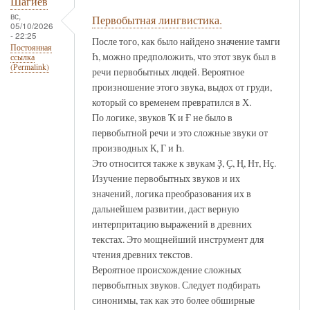
Шагиев
вс,
Первобытная лингвистика.
05/10/2026
- 22:25
После того, как было найдено значение тамги
Постоянная
Һ, можно предположить, что этот звук был в
ссылка
(Permalink)
речи первобытных людей. Вероятное
произношение этого звука, выдох от груди,
который со временем превратился в Х.
По логике, звуков Ҡ и Ғ не было в
первобытной речи и это сложные звуки от
производных К, Г и Һ.
Это относится также к звукам Ҙ, Ҫ, Ң, Нт, Нҫ.
Изучение первобытных звуков и их
значений, логика преобразования их в
дальнейшем развитии, даст верную
интерпритацию выражений в древних
текстах. Это мощнейший инструмент для
чтения древних текстов.
Вероятное происхождение сложных
первобытных звуков. Следует подбирать
синонимы, так как это более обширные