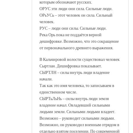
которым обозначают русских.
ОРУС эти люди они сила. Сильные люди.
ОРьУСь – этот человек он сила. Сильный
человек.
РУС – люди они силы. Сильные люди.
Река Орь пока не поддаётся верной
дешифровке. Возможно, что это сокращение
от первоначального древнего выражения.
В Кальчировой волости существовал человек
Сыртлан. Дешифровка показывает.
СЫРТЛН – силы внутрь люди владение
начали.
Так как это имя человека, то записываем в
единственном числе.
СЫРТьЛьНь – силы внутрь люди земля
владение начал. Овладевший сильными
людьми земли. Сильными людьми владеет.
Возможно – руководит сильными людьми.
Возможно, он руководил военным отрядом в
отдельно взятом поселении. По современной