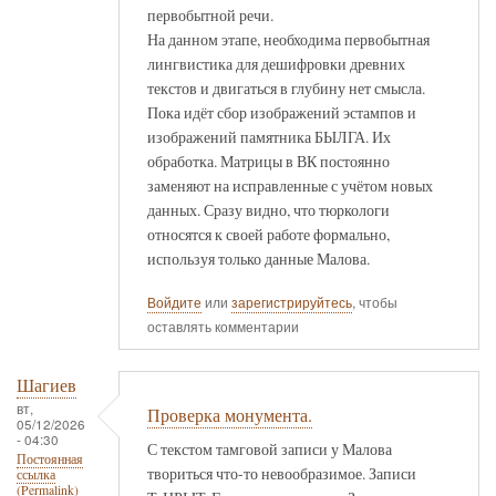
первобытной речи.
На данном этапе, необходима первобытная
лингвистика для дешифровки древних
текстов и двигаться в глубину нет смысла.
Пока идёт сбор изображений эстампов и
изображений памятника БЫЛГА. Их
обработка. Матрицы в ВК постоянно
заменяют на исправленные с учётом новых
данных. Сразу видно, что тюркологи
относятся к своей работе формально,
используя только данные Малова.
Войдите
или
зарегистрируйтесь
, чтобы
оставлять комментарии
Шагиев
вт,
Проверка монумента.
05/12/2026
- 04:30
С текстом тамговой записи у Малова
Постоянная
твориться что-то невообразимое. Записи
ссылка
(Permalink)