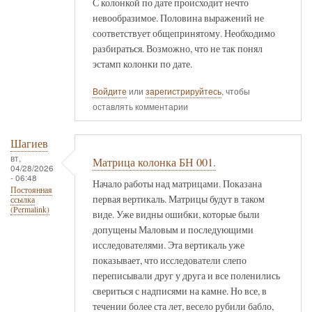
С колонкой по дате происходит нечто
невообразимое. Половина выражений не
соответствует общепринятому. Необходимо
разбираться. Возможно, что не так понял
эстамп колонки по дате.
Войдите
или
зарегистрируйтесь
, чтобы
оставлять комментарии
Шагиев
вт,
Матрица колонка БН 001.
04/28/2026
- 06:48
Начало работы над матрицами. Показана
Постоянная
первая вертикаль. Матрицы будут в таком
ссылка
(Permalink)
виде. Уже видны ошибки, которые были
допущены Маловым и последующими
исследователями. Эта вертикаль уже
показывает, что исследователи слепо
переписывали друг у друга и все поленились
свериться с надписями на камне. Но все, в
течении более ста лет, весело рубили бабло,