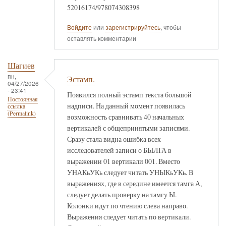
52016174/978074308398
Войдите
или
зарегистрируйтесь
, чтобы
оставлять комментарии
Шагиев
пн,
Эстамп.
04/27/2026
- 23:41
Появился полный эстамп текста большой
Постоянная
надписи. На данный момент появилась
ссылка
(Permalink)
возможность сравнивать 40 начальных
вертикалей с общепринятыми записями.
Сразу стала видна ошибка всех
исследователей записи о БЫЛГА в
выражении 01 вертикали 001. Вместо
УНАКьУКь следует читать УНЫКьУКь. В
выражениях, где в середине имеется тамга А,
следует делать проверку на тамгу Ы.
Колонки идут по чтению слева направо.
Выражения следует читать по вертикали.