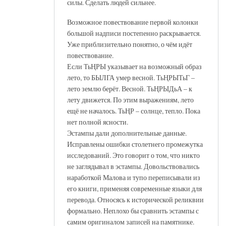
силы. Сделать людей сильнее.
Возможное повествование первой колонки
большой надписи постепенно раскрывается.
Уже приблизительно понятно, о чём идёт
повествование.
Если ТьҢРЫ указывает на возможный образ
лето, то БЫЛГА умер весной. ТьҢРЫТьГ –
лето землю берёт. Весной. ТьҢРЫДьА – к
лету движется. По этим выражениям, лето
ещё не началось. ТьҢР – солнце, тепло. Пока
нет полной ясности.
Эстампы дали дополнительные данные.
Исправлены ошибки столетнего промежутка
исследований. Это говорит о том, что никто
не заглядывал в эстампы. Довольствовались
наработкой Малова и тупо переписывали из
его книги, применяя современные языки для
перевода. Относясь к исторической реликвии
формально. Неплохо бы сравнить эстампы с
самим оригиналом записей на памятнике.