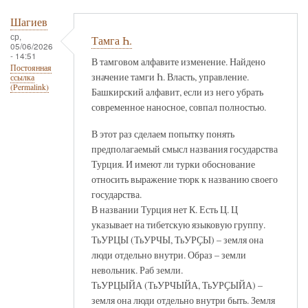
Шагиев
ср,
Тамга Һ.
05/06/2026
- 14:51
В тамговом алфавите изменение. Найдено
Постоянная
значение тамги Һ. Власть, управление.
ссылка
(Permalink)
Башкирский алфавит, если из него убрать
современное наносное, совпал полностью.
В этот раз сделаем попытку понять
предполагаемый смысл названия государства
Турция. И имеют ли турки обоснование
относить выражение тюрк к названию своего
государства.
В названии Турция нет К. Есть Ц. Ц
указывает на тибетскую языковую группу.
ТьУРЦЫ (ТьУРЧЫ, ТьУРҪЫ) – земля она
люди отдельно внутри. Образ – земли
невольник. Раб земли.
ТьУРЦЫЙА (ТьУРЧЫЙА, ТьУРҪЫЙА) –
земля она люди отдельно внутри быть. Земля