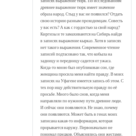
записях выражение тюрк. По исследованиям
древнее выражение тюрк имеет значение
образа народ. Стыд у вас не появился? Отдать
свою историю разным проходимцам. Совесть
у вас есть? А как с гордостью за свой народ?
Киргизы и те замахиваются на Сибирь найдя
в записях выражение кырказ. Хотя в записях
нет такого выражения. Современное чтение
записей подтасовано так, что кобыла на
задницу и передницу садится от ужаса.
Когда-то мною был опубликован сон, где
женщина просила меня найти правду. В моих
записях на Уфагене имеется запись об этом. С
тех пор ищу действительную правду по её
просьбе. Много было снов, когда меня
направляли по нужному пути древние люди.
И сейчас они появляются. Не знаю, почему
они появляются. Может быть в генах моих
записана какая-то информация, которая
прорывается наружу. Первоначально не
понимал предков. Объяснялись они жестами.