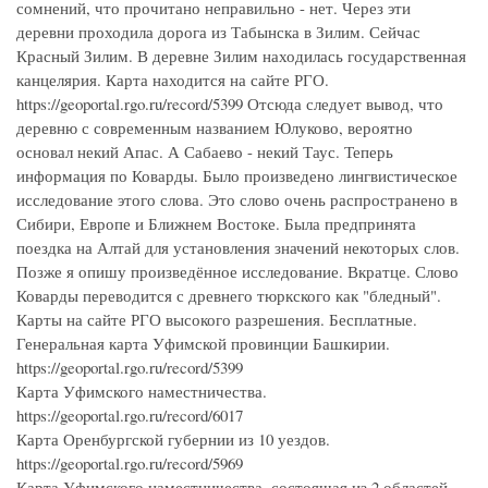
сомнений, что прочитано неправильно - нет. Через эти
деревни проходила дорога из Табынска в Зилим. Сейчас
Красный Зилим. В деревне Зилим находилась государственная
канцелярия. Карта находится на сайте РГО.
https://geoportal.rgo.ru/record/5399 Отсюда следует вывод, что
деревню с современным названием Юлуково, вероятно
основал некий Апас. А Сабаево - некий Таус. Теперь
информация по Коварды. Было произведено лингвистическое
исследование этого слова. Это слово очень распространено в
Сибири, Европе и Ближнем Востоке. Была предпринята
поездка на Алтай для установления значений некоторых слов.
Позже я опишу произведённое исследование. Вкратце. Слово
Коварды переводится с древнего тюркского как "бледный".
Карты на сайте РГО высокого разрешения. Бесплатные.
Генеральная карта Уфимской провинции Башкирии.
https://geoportal.rgo.ru/record/5399
Карта Уфимского наместничества.
https://geoportal.rgo.ru/record/6017
Карта Оренбургской губернии из 10 уездов.
https://geoportal.rgo.ru/record/5969
Карта Уфимского наместничества, состоящая из 2 областей,