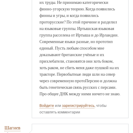
их труды. Не принимаю категорически
финно-угорскую теорию. Когда появились
финны и угры, и когда появились
проторусские? По этой причине и разделил
на языковые группы. Иртышская языковая
группа расселена от Иртыша и до Ирландии.
Современные языки разные, но прототип
единый. Пусть любым способом мне
доказывают британские учёные и их
прихлебатели, становятся они хоть боком,
хоть раком, не сбить меня даже пушкой на их
тракторе. Первобытные люди шли на север
через современную протоПерсию и должна
быть генетическая связь русских с персами.
Про общее ДНК между ними ничего не знаю.
Войдите
или
зарегистрируйтесь
, чтобы
оставлять комментарии
Шагиев