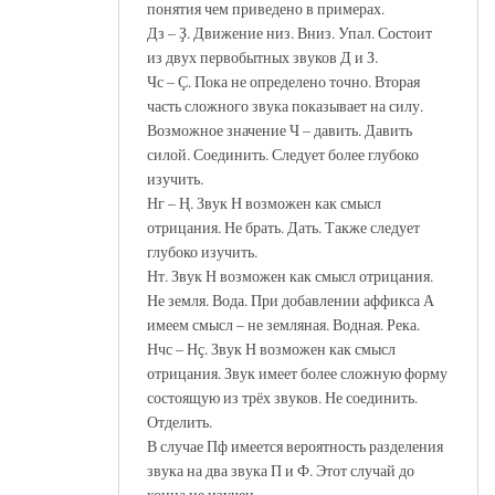
понятия чем приведено в примерах.
Дз – Ҙ. Движение низ. Вниз. Упал. Состоит
из двух первобытных звуков Д и З.
Чс – Ҫ. Пока не определено точно. Вторая
часть сложного звука показывает на силу.
Возможное значение Ч – давить. Давить
силой. Соединить. Следует более глубоко
изучить.
Нг – Ң. Звук Н возможен как смысл
отрицания. Не брать. Дать. Также следует
глубоко изучить.
Нт. Звук Н возможен как смысл отрицания.
Не земля. Вода. При добавлении аффикса А
имеем смысл – не земляная. Водная. Река.
Нчс – Нҫ. Звук Н возможен как смысл
отрицания. Звук имеет более сложную форму
состоящую из трёх звуков. Не соединить.
Отделить.
В случае Пф имеется вероятность разделения
звука на два звука П и Ф. Этот случай до
конца не изучен.