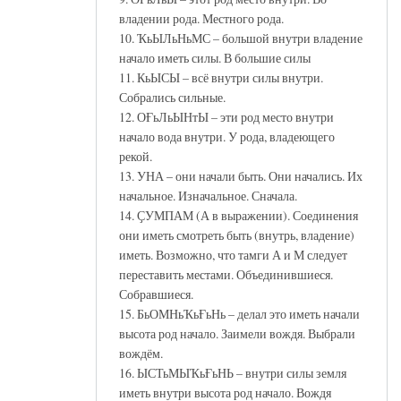
владении рода. Местного рода.
10. ҠьЫЛьНьМС – большой внутри владение
начало иметь силы. В большие силы
11. КьЫСЫ – всё внутри силы внутри.
Собрались сильные.
12. ОҒьЛьЫНтЫ – эти род место внутри
начало вода внутри. У рода, владеющего
рекой.
13. УНА – они начали быть. Они начались. Их
начальное. Изначальное. Сначала.
14. ҪУМПАМ (А в выражении). Соединения
они иметь смотреть быть (внутрь, владение)
иметь. Возможно, что тамги А и М следует
переставить местами. Объединившиеся.
Собравшиеся.
15. БьОМНьҠьҒьНь – делал это иметь начали
высота род начало. Заимели вождя. Выбрали
вождём.
16. ЫСТьМЫҠьҒьНЬ – внутри силы земля
иметь внутри высота род начало. Вождя