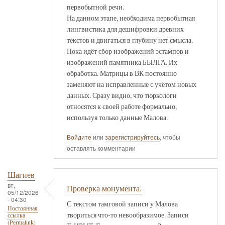
первобытной речи.
На данном этапе, необходима первобытная
лингвистика для дешифровки древних
текстов и двигаться в глубину нет смысла.
Пока идёт сбор изображений эстампов и
изображений памятника БЫЛГА. Их
обработка. Матрицы в ВК постоянно
заменяют на исправленные с учётом новых
данных. Сразу видно, что тюркологи
относятся к своей работе формально,
используя только данные Малова.
Войдите
или
зарегистрируйтесь
, чтобы
оставлять комментарии
Шагиев
вт,
Проверка монумента.
05/12/2026
- 04:30
С текстом тамговой записи у Малова
Постоянная
твориться что-то невообразимое. Записи
ссылка
(Permalink)