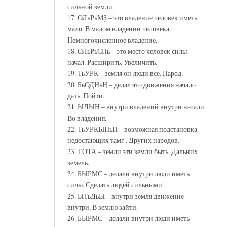
сильной земли.
17. ОЛьРьМҘ – это владение человек иметь
мало. В малом владении человека.
Немногочисленное владение.
18. ОЛьРьСНь – это место человек силы
начал. Расширить. Увеличить.
19. ТьУРК – земля он люди все. Народ.
20. БьОДНьҢ – делал это движения начало
дать. Пойти.
21. ЫЛЫН – внутри владений внутри начали.
Во владения.
22. ТьУРКЫНьН – возможная подстановка
недостающих тамг . Других народов.
23. ТОТА – земли эти земли быть. Дальних
земель.
24. БЫРМС – делали внутри люди иметь
силы. Сделать людей сильными.
25. ЫТьДьЫ – внутри земля движение
внутри. В землю зайти.
26. БЫРМС – делали внутри люди иметь