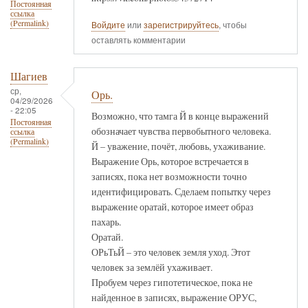
Постоянная
ссылка
(Permalink)
Войдите
или
зарегистрируйтесь
, чтобы
оставлять комментарии
Шагиев
ср,
Орь.
04/29/2026
- 22:05
Возможно, что тамга Й в конце выражений
Постоянная
обозначает чувства первобытного человека.
ссылка
(Permalink)
Й – уважение, почёт, любовь, ухаживание.
Выражение Орь, которое встречается в
записях, пока нет возможности точно
идентифицировать. Сделаем попытку через
выражение оратай, которое имеет образ
пахарь.
Оратай.
ОРьТьЙ – это человек земля уход. Этот
человек за землёй ухаживает.
Пробуем через гипотетическое, пока не
найденное в записях, выражение ОРУС,