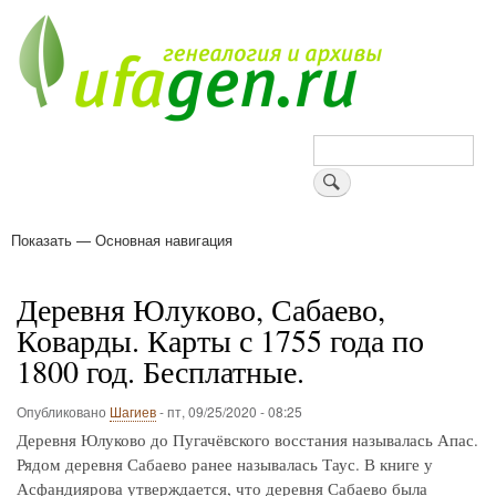
Перейти
к
основному
содержанию
Поиск
Показать — Основная навигация
Основная
навигация
Деревни
Форум
Поиск земляков
Татарские имена
Блоги
Войти
Поддержи Уфаген!
Деревня Юлуково, Сабаево,
Коварды. Карты с 1755 года по
1800 год. Бесплатные.
Опубликовано
Шагиев
-
пт, 09/25/2020 - 08:25
Деревня Юлуково до Пугачёвского восстания называлась Апас.
Рядом деревня Сабаево ранее называлась Таус. В книге у
Асфандиярова утверждается, что деревня Сабаево была