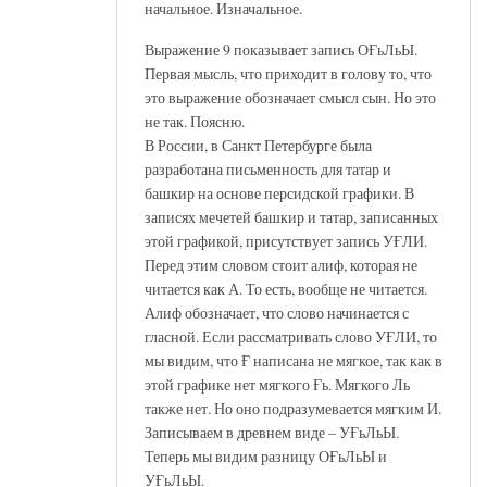
начальное. Изначальное.
Выражение 9 показывает запись ОҒьЛьЫ.
Первая мысль, что приходит в голову то, что
это выражение обозначает смысл сын. Но это
не так. Поясню.
В России, в Санкт Петербурге была
разработана письменность для татар и
башкир на основе персидской графики. В
записях мечетей башкир и татар, записанных
этой графикой, присутствует запись УҒЛИ.
Перед этим словом стоит алиф, которая не
читается как А. То есть, вообще не читается.
Алиф обозначает, что слово начинается с
гласной. Если рассматривать слово УҒЛИ, то
мы видим, что Ғ написана не мягкое, так как в
этой графике нет мягкого Ғь. Мягкого Ль
также нет. Но оно подразумевается мягким И.
Записываем в древнем виде – УҒьЛьЫ.
Теперь мы видим разницу ОҒьЛьЫ и
УҒьЛьЫ.