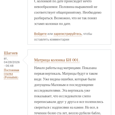
С колонкой по дате происходит нечто
невообразимое. Половина выражений не
соответствует общепринятому. Необходимо
разбираться. Возможно, что не так понял
эстамп колонки по дате.
Войдите
или
зарегистрируйтесь
, чтобы
оставлять комментарии
Шагиев
вт,
Матрица колонка БН 001.
04/28/2026
- 06:48
Начало работы над матрицами. Показана
Постоянная
первая вертикаль. Матрицы будут в таком
ссылка
(Permalink)
виде. Уже видны ошибки, которые были
допущены Маловым и последующими
исследователями. Эта вертикаль уже
показывает, что исследователи слепо
переписывали друг у друга и все поленились
свериться с надписями на камне. Но все, в
течении более ста лет, весело рубили бабло,