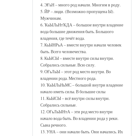
4. ЭҒьН – много род начали. Многим в роду.
5. ЙР – люди. (Возможно пропущена Ы).
Мужчинам.
6. ҠьЫЛьНтҠДА – большое внутри владение
вода большие движения быть. Большого
владения, где течёт вода.
7. КьЫНРьА – вместе внутри начали человек
быть. Всего человечества.
8. КьЫСЫ – вместе внутри силы внутри.
Собрались сильные. Всю силу.
9. ОҒьЛьЫ – этот род место внутри. Во
владении рода. Местного рода.
10. ҠьЫЛьНьМС – большой внутри владение
начало иметь силы. В большие силы
11. КьЫСЫ – всё внутри силы внутри.
Собрались сильные.
12. ОҒьЛьЫНтА – эти род место внутри
начало вода быть. Во владении рода у реки.
Сына речного.
13. УНА – они начали быть. Они начались. Их