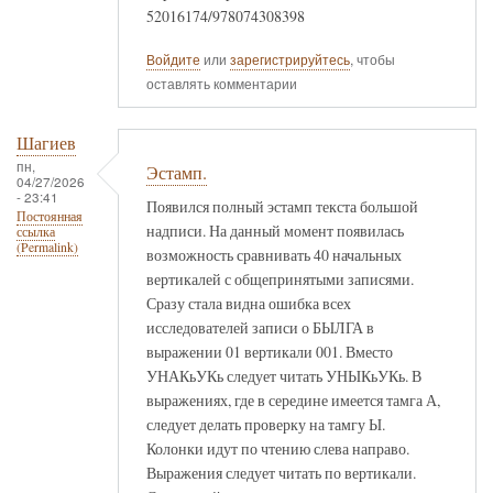
52016174/978074308398
Войдите
или
зарегистрируйтесь
, чтобы
оставлять комментарии
Шагиев
пн,
Эстамп.
04/27/2026
- 23:41
Появился полный эстамп текста большой
Постоянная
надписи. На данный момент появилась
ссылка
(Permalink)
возможность сравнивать 40 начальных
вертикалей с общепринятыми записями.
Сразу стала видна ошибка всех
исследователей записи о БЫЛГА в
выражении 01 вертикали 001. Вместо
УНАКьУКь следует читать УНЫКьУКь. В
выражениях, где в середине имеется тамга А,
следует делать проверку на тамгу Ы.
Колонки идут по чтению слева направо.
Выражения следует читать по вертикали.