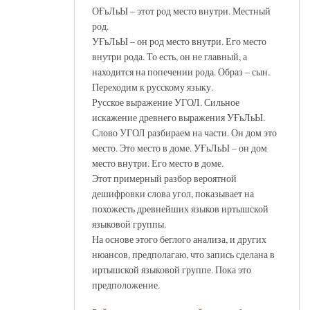
ОҒьЛьЫ – этот род место внутри. Местный
род.
УҒьЛьЫ – он род место внутри. Его место
внутри рода. То есть, он не главный, а
находится на попечении рода. Образ – сын.
Переходим к русскому языку.
Русское выражение УГОЛ. Сильное
искажение древнего выражения УҒьЛьЫ.
Слово УГОЛ разбираем на части. Он дом это
место. Это место в доме. УҒьЛьЫ – он дом
место внутри. Его место в доме.
Этот примерный разбор вероятной
дешифровки слова угол, показывает на
похожесть древнейших языков иртышской
языковой группы.
На основе этого беглого анализа, и других
нюансов, предполагаю, что запись сделана в
иртышской языковой группе. Пока это
предположение.