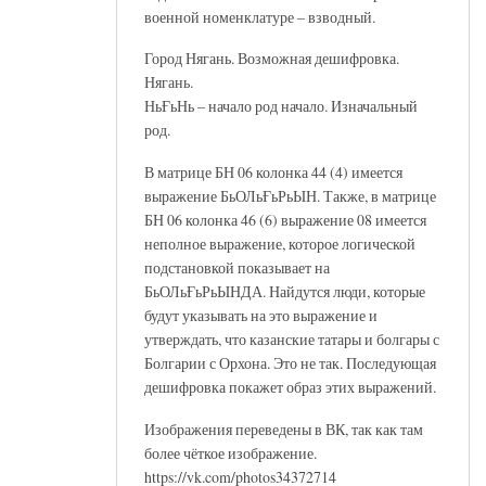
военной номенклатуре – взводный.
Город Нягань. Возможная дешифровка.
Нягань.
НьҒьНь – начало род начало. Изначальный
род.
В матрице БН 06 колонка 44 (4) имеется
выражение БьОЛьҒьРьЫН. Также, в матрице
БН 06 колонка 46 (6) выражение 08 имеется
неполное выражение, которое логической
подстановкой показывает на
БьОЛьҒьРьЫНДА. Найдутся люди, которые
будут указывать на это выражение и
утверждать, что казанские татары и болгары с
Болгарии с Орхона. Это не так. Последующая
дешифровка покажет образ этих выражений.
Изображения переведены в ВК, так как там
более чёткое изображение.
https://vk.com/photos34372714