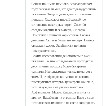
Сейчас понимаю немного. В позапрошлом
году рассказали мне, что два года будут очень
тяжёлыми. Тогда подумал, что это связано с
поиском. Оказалось иное. Враждебное
отношение некоторых людей. Спасибо
соседям Марине и её матери, и Игорю.
Помогают. Приносят корм собаке. Собака
довольна. Сытая и бегает по вольеру. Помесь
овчарки и хаски. Ошейника и привязи
никогда не знала.
Режим исследований действительно очень
тяжёлый. То, что исследователи проходят за
десятилетия, прохожу более быстрыми
темпами. Нестандартная логика помогает в
этом. И не обращаю внимание на всяких
писак учёных, которым цена грош. Конечно,
использую данные учёных таких как
Асфандияров, Малов, Кызласов и многих
других. Наработки их огромны. Надо с умом
использовать их опыт, а не слепо копировать