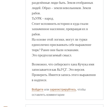
разделённые люди быть. Земля отобранных
людей. Образ – земля невольников. Земля
рабов.
ТьУРК – народ.
Стоит вспомнить историю и куда гнали
захваченное население, превращая их в
рабов.
На основе этой логики, могут ли турки
единолично присваивать себе выражение
тюрк? Ранее они были османами.
Это предполагаемый смысл.
Возможно, что сибирского хана Кучука имя
записывается как КьУҪГ. Это версия.
Проверить. Имеется запись этого выражения
в надписи.
Войдите
или
зарегистрируйтесь
, чтобы
оставлять комментарии