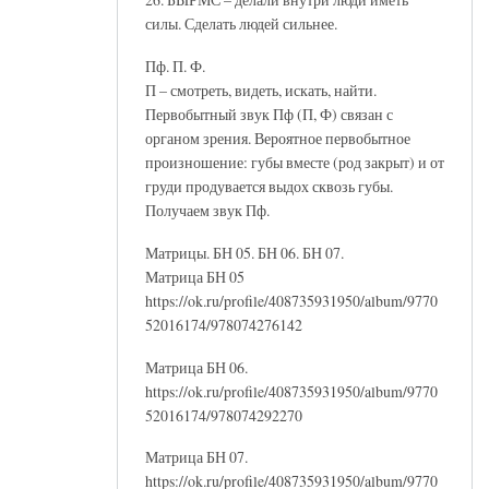
силы. Сделать людей сильнее.
Пф. П. Ф.
П – смотреть, видеть, искать, найти.
Первобытный звук Пф (П, Ф) связан с
органом зрения. Вероятное первобытное
произношение: губы вместе (род закрыт) и от
груди продувается выдох сквозь губы.
Получаем звук Пф.
Матрицы. БН 05. БН 06. БН 07.
Матрица БН 05
https://ok.ru/profile/408735931950/album/9770
52016174/978074276142
Матрица БН 06.
https://ok.ru/profile/408735931950/album/9770
52016174/978074292270
Матрица БН 07.
https://ok.ru/profile/408735931950/album/9770