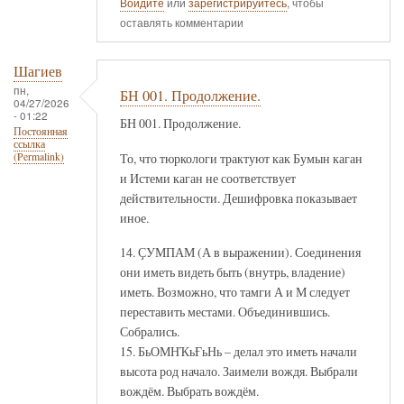
Войдите
или
зарегистрируйтесь
, чтобы
оставлять комментарии
Шагиев
пн,
БН 001. Продолжение.
04/27/2026
- 01:22
БН 001. Продолжение.
Постоянная
ссылка
То, что тюркологи трактуют как Бумын каган
(Permalink)
и Истеми каган не соответствует
действительности. Дешифровка показывает
иное.
14. ҪУМПАМ (А в выражении). Соединения
они иметь видеть быть (внутрь, владение)
иметь. Возможно, что тамги А и М следует
переставить местами. Объединившись.
Собрались.
15. БьОМНҠьҒьНь – делал это иметь начали
высота род начало. Заимели вождя. Выбрали
вождём. Выбрать вождём.