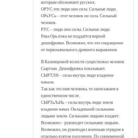
которым обозначают русских.
ОРУС эти люди они сила. Сильные люди.
ОРьУСь – этот человек он сила. Сильный
человек.
РУС – люди они силы. Сильные люди.
Река Орь пока не поддаётся верной
дешифровке. Возможно, что это сокращение
от первоначального древнего выражения.
В Кальчировой волости существовал человек
Сыртлан. Дешифровка показывает.
СЫРТЛН – силы внутрь люди владение
начали.
Так как это имя человека, то записываем в
единственном числе.
СЫРТьЛьНь – силы внутрь люди земля
владение начал. Овладевший сильными
людьми земли. Сильными людьми владеет.
Возможно – руководит сильными людьми.
Возможно, он руководил военным отрядом в
отдельно взятом поселении. По современной