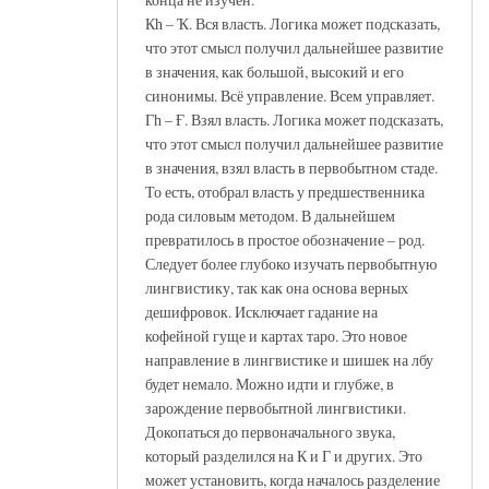
Кһ – Ҡ. Вся власть. Логика может подсказать,
что этот смысл получил дальнейшее развитие
в значения, как большой, высокий и его
синонимы. Всё управление. Всем управляет.
Гһ – Ғ. Взял власть. Логика может подсказать,
что этот смысл получил дальнейшее развитие
в значения, взял власть в первобытном стаде.
То есть, отобрал власть у предшественника
рода силовым методом. В дальнейшем
превратилось в простое обозначение – род.
Следует более глубоко изучать первобытную
лингвистику, так как она основа верных
дешифровок. Исключает гадание на
кофейной гуще и картах таро. Это новое
направление в лингвистике и шишек на лбу
будет немало. Можно идти и глубже, в
зарождение первобытной лингвистики.
Докопаться до первоначального звука,
который разделился на К и Г и других. Это
может установить, когда началось разделение