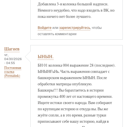
Добавлена 3-я колонка большой надписи.
Немного неудобно, что надо входить в ВК, но
пока ничего нет более лучшего.
Войдите
или
зарегистрируйтесь
, чтобы
оставлять комментарии
Шагиев
чт,
ЫНЫН.
04/30/2026
- 04:55
БН 01 колонка 004 выражение 28 (последнее).
Постоянная
ЫНЫНҒьНь. Часть выражения совпадает с
ссылка
(Permalink)
башкирским выражением ЫНЫН. После
обработки матрицы опубликую.
Башкиры!!! Вы барахтаетесь в истории
промежутка 400 лет от настоящего времени.
Ищите истоки своего народа. Вам собирают
по крупицам историю и откуда вы. Вы же
жуёте сопли, а в это время, разные турки
приписывают себе вашу историю, найдя в