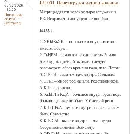
сб,
БН 001. Перезагрузка матриц колонок.
05/02/2026
- 12:20
Матрицы девяти колонок перезагружены в
Постоянная
ВК. Исправлены допущенные ошибки.
ссылка
(Permalink)
БН 001.
1. УНЫКьУКь – они начали внутрь все они
вместе. Собрал.
2. ТьҢРЫ – земля дать люди внутрь. Землю
дал людям. Днём. Возможно, следует
рассмотреть образ времени года, лето. Летом.
3. СьРьЫ – сила человек внутрь. Сильных.
4. ЭҒьН – много род начали. Родственников.
5. КьР – все люди.
6. ҠьЫГНтҠДА – большое внутри брать вода
большие движения быть. У быстрой реки.
7. КьЫНРьА – вместе внутри начали человек
быть. Совместно
8. КьЫСЫ – вместе внутри силы внутри.
Собрались сильные. Всю силу.
9. ОҒьЛьЫ – этот род место внутри. Во