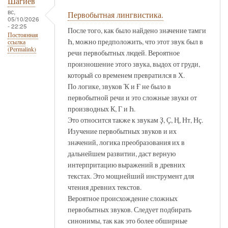
Шагиев
вс,
Первобытная лингвистика.
05/10/2026
- 22:25
После того, как было найдено значение тамги
Постоянная
Һ, можно предположить, что этот звук был в
ссылка
(Permalink)
речи первобытных людей. Вероятное
произношение этого звука, выдох от груди,
который со временем превратился в Х.
По логике, звуков Ҡ и Ғ не было в
первобытной речи и это сложные звуки от
производных К, Г и Һ.
Это относится также к звукам Ҙ, Ҫ, Ң, Нт, Нҫ.
Изучение первобытных звуков и их
значений, логика преобразования их в
дальнейшем развитии, даст верную
интерпритацию выражений в древних
текстах. Это мощнейший инструмент для
чтения древних текстов.
Вероятное происхождение сложных
первобытных звуков. Следует подбирать
синонимы, так как это более обширные