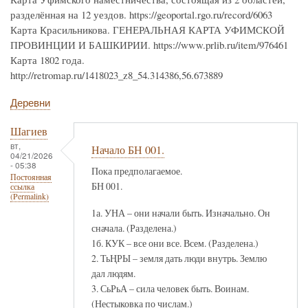
разделённая на 12 уездов. https://geoportal.rgo.ru/record/6063
Карта Красильникова. ГЕНЕРАЛЬНАЯ КАРТА УФИМСКОЙ
ПРОВИНЦИИ И БАШКИРИИ. https://www.prlib.ru/item/976461
Карта 1802 года.
http://retromap.ru/1418023_z8_54.314386,56.673889
Деревни
Шагиев
вт,
Начало БН 001.
04/21/2026
- 05:38
Пока предполагаемое.
Постоянная
БН 001.
ссылка
(Permalink)
1а. УНА – они начали быть. Изначально. Он
сначала. (Разделена.)
1б. КУК – все они все. Всем. (Разделена.)
2. ТьҢРЫ – земля дать люди внутрь. Землю
дал людям.
3. СьРьА – сила человек быть. Воинам.
(Нестыковка по числам.)