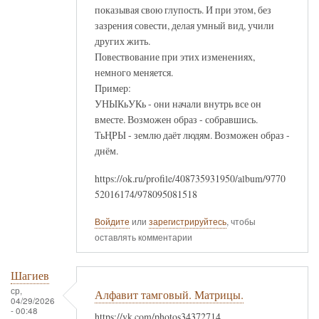
показывая свою глупость. И при этом, без
зазрения совести, делая умный вид, учили
других жить.
Повествование при этих изменениях,
немного меняется.
Пример:
УНЫКьУКь - они начали внутрь все он
вместе. Возможен образ - собравшись.
ТьҢРЫ - землю даёт людям. Возможен образ -
днём.
https://ok.ru/profile/408735931950/album/9770
52016174/978095081518
Войдите
или
зарегистрируйтесь
, чтобы
оставлять комментарии
Шагиев
ср,
Алфавит тамговый. Матрицы.
04/29/2026
- 00:48
https://vk.com/photos34372714