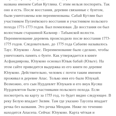
названа именем Сабая Кутлина. С этим нельзя поспорить. Так
оно и есть. После восстания, деревни связанные с бунтом,
были уничтожены или переименованы. Сабай Кутлин был
участником Пугачёвского восстания и участником польского
похода 1771-1773 годов. Был помилован. До восстания он был
волостным старшиной Кальчир - Табынской волости.
Переименование деревень происходило после восстания 1773-
1775 годов. Следовательно, до 1775 года Сабаево называлось
Таус. Юлуково - Апас. Переименование было сделано, чтобы
уничтожить память о бунте. Как утверждается в книге
Асфандиярова, Юлуково основал Юлык бабай (Юльге). На
этом сайте приводится выдержка из его книги по деревне
Юлуково. Действительно, человек с почти таким именем
проживал в деревне Апас. Только имя его было Юлукай.
Возможно, его сын Нурдевлет Юлукаев и его внук Кусяш
Нурдевлетов были участниками польского похода. Если
посмотреть на карту за 1755 год, то будет видно следующее. В
реку Белую впадает Зилим. Там где указано Таусепа впадает
речка без названия. Это речка Мендим. Ниже по течению
находится Апасепа. Сейчас Юлуково. Карта чёткая и