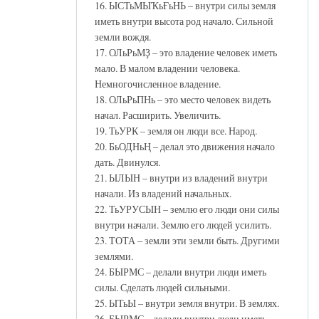
16. ЫСТьМЫҠьҒьНЬ – внутри силы земля
иметь внутри высота род начало. Сильной
земли вождя.
17. ОЛьРьМҘ – это владение человек иметь
мало. В малом владении человека.
Немногочисленное владение.
18. ОЛьРьПНь – это место человек видеть
начал. Расширить. Увеличить.
19. ТьУРК – земля он люди все. Народ.
20. БьОДНьҢ – делал это движения начало
дать. Двинулся.
21. ЫЛЫН – внутри из владений внутри
начали. Из владений начальных.
22. ТьУРУСЫН – землю его люди они силы
внутри начали. Землю его людей усилить.
23. ТОТА – земли эти земли быть. Другими
землями.
24. БЫРМС – делали внутри люди иметь
силы. Сделать людей сильными.
25. ЫТьЫ – внутри земля внутри. В землях.
26. БЫРМС – делали внутри люди иметь