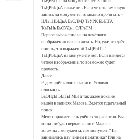
ТьҢРЫТьГ на монументе нет. Записи
ТьҢРЫДьА также нет. Если читать тамговую
запись на монументе, то можно прочитать –
ҢЛь...НЫДьА БьОЛМҘ ТьУРК БЫЛГА
ҠьҒьНь БьОУДь... ОЛРьТМ
Первое выражение из-за нечёткого
изображения тяжело читать. Но, уже это даёт
понять, что выражений ТьҢРЫТьГ
ТьҢРЫДьА на монументе нет. Если найдётся
чёткое изображение, то возможно будет
прочесть.
Далее.
Рядом идёт колонка записи. Угловая
плоскость.
БьОНҫЫ БЫТьГМЫ и так далее пока не
нашёл в записях Малова. Ведётся тщательный
поиск.
Меня поражает лень учёных тюркологов. Вы
когда-нибудь сверяли записи Малова,
эстампы с монумента, сам монумент? Вы
занимались изучением памятника? Или на