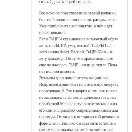
силы. Сделать людей сильнее.
Возможное повествование первой колонки
большой надписи постепенно раскрывается.
Уже приблизительно понятно, о чём идёт
повествование.
Если ТьҢРЫ указывает на возможный образ
лето, то БЫЛГА умер весной. ТьҢРЫТьГ –
лето землю берёт. Весной. ТьҢРЫДьА – к
лету движется. По этим выражениям, лето
ещё не началось. ТьҢР – солнце, тепло. Пока
нет полной ясности.
Эстампы дали дополнительные данные.
Исправлены ошибки столетнего промежутка
исследований. Это говорит о том, что никто
не заглядывал в эстампы. Довольствовались
наработкой Малова и тупо переписывали из
его книги, применяя современные языки для
перевода. Относясь к исторической реликвии
формально. Неплохо бы сравнить эстампы с
самим оригиналом записей на памятнике.