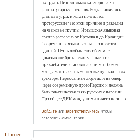
их труды. Не принимаю категорически
финно-угорскую теорию. Когда появились
финны и угры, и когда появились
проторусские? По этой причине и разделил
на языковые группы. Иртышская языковая
группа расселена от Иртыша и до Ирландии.
Современные языки разные, но прототип
единый. Пусть любым способом мне
доказывают британские учёные и их
прихлебатели, становятся они хоть боком,
хоть раком, не сбить меня даже пушкой на их
тракторе. Первобытные люди шли на север
через современную протоПерсию и должна
быть генетическая связь русских с персами.
Про общее ДНК между ними ничего не знаю.
Войдите
или
зарегистрируйтесь
, чтобы
оставлять комментарии
Шагиев