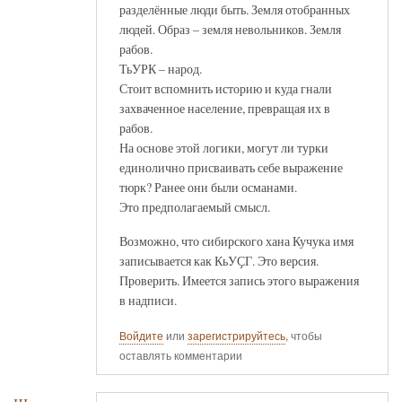
разделённые люди быть. Земля отобранных
людей. Образ – земля невольников. Земля
рабов.
ТьУРК – народ.
Стоит вспомнить историю и куда гнали
захваченное население, превращая их в
рабов.
На основе этой логики, могут ли турки
единолично присваивать себе выражение
тюрк? Ранее они были османами.
Это предполагаемый смысл.
Возможно, что сибирского хана Кучука имя
записывается как КьУҪГ. Это версия.
Проверить. Имеется запись этого выражения
в надписи.
Войдите
или
зарегистрируйтесь
, чтобы
оставлять комментарии