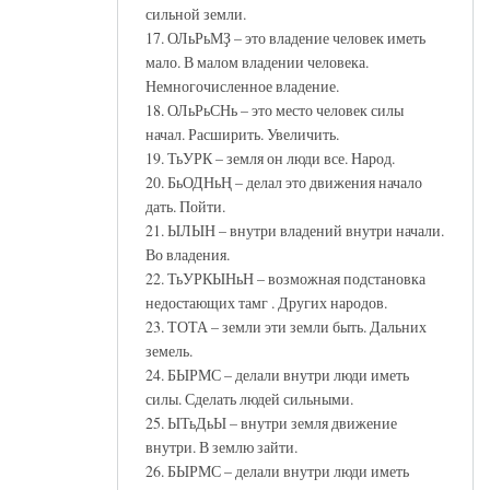
сильной земли.
17. ОЛьРьМҘ – это владение человек иметь
мало. В малом владении человека.
Немногочисленное владение.
18. ОЛьРьСНь – это место человек силы
начал. Расширить. Увеличить.
19. ТьУРК – земля он люди все. Народ.
20. БьОДНьҢ – делал это движения начало
дать. Пойти.
21. ЫЛЫН – внутри владений внутри начали.
Во владения.
22. ТьУРКЫНьН – возможная подстановка
недостающих тамг . Других народов.
23. ТОТА – земли эти земли быть. Дальних
земель.
24. БЫРМС – делали внутри люди иметь
силы. Сделать людей сильными.
25. ЫТьДьЫ – внутри земля движение
внутри. В землю зайти.
26. БЫРМС – делали внутри люди иметь