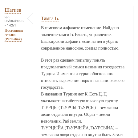
Шагиев
ср,
Тамга Һ.
05/06/2026
- 14:51
В тамговом алфавите изменение. Найдено
Постоянная
значение тамги Һ. Власть, управление.
ссылка
(Permalink)
Башкирский алфавит, если из него убрать
современное наносное, совпал полностью.
В этот раз сделаем попытку понять
предполагаемый смысл названия государства
Турция. И имеют ли турки обоснование
относить выражение тюрк к названию своего
государства.
В названии Турция нет К. Есть Ц. Ц
указывает на тибетскую языковую группу.
ТьУРЦЫ (ТьУРЧЫ, ТьУРҪЫ) – земля она
люди отдельно внутри. Образ – земли
невольник. Раб земли.
ТьУРЦЫЙА (ТьУРЧЫЙА, ТьУРҪЫЙА) –
земля она люди отдельно внутри быть. Земля