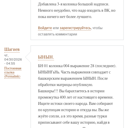
Добавлена 3-я колонка большой надписи.
Немного неудобно, что надо входить в ВК, но
пока ничего нет более лучшего.
Войдите
или
зарегистрируйтесь
, чтобы
оставлять комментарии
Шагиев
чт,
ЫНЫН.
04/30/2026
- 04:55
БН 01 колонка 004 выражение 28 (последнее).
Постоянная
ЫНЫНҒьНь. Часть выражения совпадает с
ссылка
(Permalink)
башкирским выражением ЫНЫН. После
обработки матрицы опубликую.
Башкиры!!! Вы барахтаетесь в истории
промежутка 400 лет от настоящего времени.
Ищите истоки своего народа. Вам собирают
по крупицам историю и откуда вы. Вы же
жуёте сопли, а в это время, разные турки
приписывают себе вашу историю, найдя в