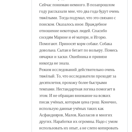
Сейчас понимаю немного. В позапрошлом
году рассказали мне, что два года будут очень
тяжёлыми. Тогда подумал, что это связано с
поиском. Оказалось иное. Враждебное
отношение некоторых людей. Спасибо
соседям Марине и её матери, и Игорю.
Помогают. Приносят корм собаке. Собака
довольна. Сытая и бегает по вольеру. Помесь
овчарки и хаски. Ошейника и привязи
никогда не знала.
Режим исследований действительно очень
тяжёлый. То, что исследователи проходят за
десятилетия, прохожу более быстрыми
темпами. Нестандартная логика помогает в
этом. И не обращаю внимание на всяких
писак учёных, которым цена грош. Конечно,
использую данные учёных таких как
Асфандияров, Малов, Кызласов и многих
других. Наработки их огромны. Надо с умом
использовать их опыт, а не слепо копировать