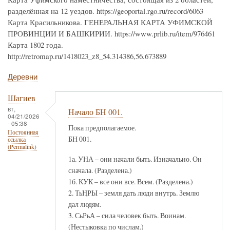
разделённая на 12 уездов. https://geoportal.rgo.ru/record/6063
Карта Красильникова. ГЕНЕРАЛЬНАЯ КАРТА УФИМСКОЙ
ПРОВИНЦИИ И БАШКИРИИ. https://www.prlib.ru/item/976461
Карта 1802 года.
http://retromap.ru/1418023_z8_54.314386,56.673889
Деревни
Шагиев
вт,
Начало БН 001.
04/21/2026
- 05:38
Пока предполагаемое.
Постоянная
БН 001.
ссылка
(Permalink)
1а. УНА – они начали быть. Изначально. Он
сначала. (Разделена.)
1б. КУК – все они все. Всем. (Разделена.)
2. ТьҢРЫ – земля дать люди внутрь. Землю
дал людям.
3. СьРьА – сила человек быть. Воинам.
(Нестыковка по числам.)