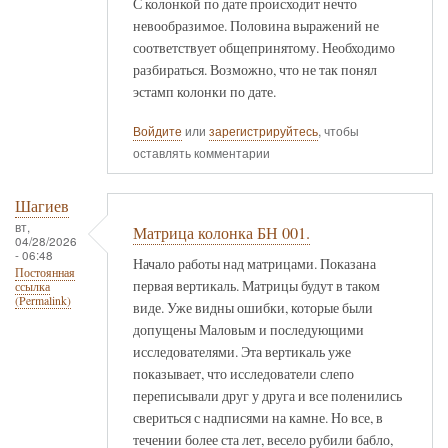
С колонкой по дате происходит нечто
невообразимое. Половина выражений не
соответствует общепринятому. Необходимо
разбираться. Возможно, что не так понял
эстамп колонки по дате.
Войдите
или
зарегистрируйтесь
, чтобы
оставлять комментарии
Шагиев
вт,
Матрица колонка БН 001.
04/28/2026
- 06:48
Начало работы над матрицами. Показана
Постоянная
первая вертикаль. Матрицы будут в таком
ссылка
(Permalink)
виде. Уже видны ошибки, которые были
допущены Маловым и последующими
исследователями. Эта вертикаль уже
показывает, что исследователи слепо
переписывали друг у друга и все поленились
свериться с надписями на камне. Но все, в
течении более ста лет, весело рубили бабло,