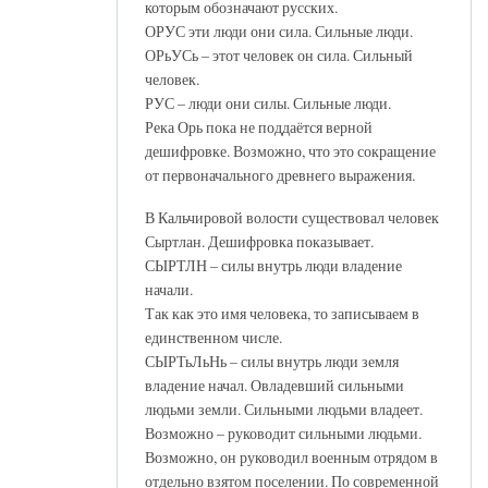
которым обозначают русских.
ОРУС эти люди они сила. Сильные люди.
ОРьУСь – этот человек он сила. Сильный
человек.
РУС – люди они силы. Сильные люди.
Река Орь пока не поддаётся верной
дешифровке. Возможно, что это сокращение
от первоначального древнего выражения.
В Кальчировой волости существовал человек
Сыртлан. Дешифровка показывает.
СЫРТЛН – силы внутрь люди владение
начали.
Так как это имя человека, то записываем в
единственном числе.
СЫРТьЛьНь – силы внутрь люди земля
владение начал. Овладевший сильными
людьми земли. Сильными людьми владеет.
Возможно – руководит сильными людьми.
Возможно, он руководил военным отрядом в
отдельно взятом поселении. По современной