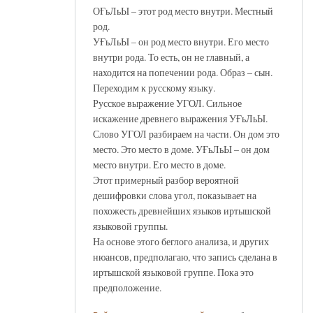
ОҒьЛьЫ – этот род место внутри. Местный
род.
УҒьЛьЫ – он род место внутри. Его место
внутри рода. То есть, он не главный, а
находится на попечении рода. Образ – сын.
Переходим к русскому языку.
Русское выражение УГОЛ. Сильное
искажение древнего выражения УҒьЛьЫ.
Слово УГОЛ разбираем на части. Он дом это
место. Это место в доме. УҒьЛьЫ – он дом
место внутри. Его место в доме.
Этот примерный разбор вероятной
дешифровки слова угол, показывает на
похожесть древнейших языков иртышской
языковой группы.
На основе этого беглого анализа, и других
нюансов, предполагаю, что запись сделана в
иртышской языковой группе. Пока это
предположение.