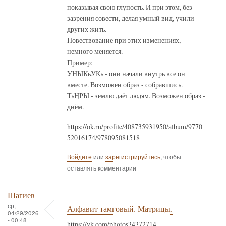
показывая свою глупость. И при этом, без
зазрения совести, делая умный вид, учили
других жить.
Повествование при этих изменениях,
немного меняется.
Пример:
УНЫКьУКь - они начали внутрь все он
вместе. Возможен образ - собравшись.
ТьҢРЫ - землю даёт людям. Возможен образ -
днём.
https://ok.ru/profile/408735931950/album/9770
52016174/978095081518
Войдите
или
зарегистрируйтесь
, чтобы
оставлять комментарии
Шагиев
ср,
Алфавит тамговый. Матрицы.
04/29/2026
- 00:48
https://vk.com/photos34372714