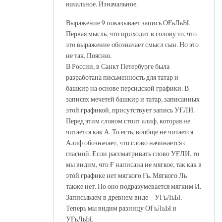
начальное. Изначальное.
Выражение 9 показывает запись ОҒьЛьЫ.
Первая мысль, что приходит в голову то, что
это выражение обозначает смысл сын. Но это
не так. Поясню.
В России, в Санкт Петербурге была
разработана письменность для татар и
башкир на основе персидской графики. В
записях мечетей башкир и татар, записанных
этой графикой, присутствует запись УҒЛИ.
Перед этим словом стоит алиф, которая не
читается как А. То есть, вообще не читается.
Алиф обозначает, что слово начинается с
гласной. Если рассматривать слово УҒЛИ, то
мы видим, что Ғ написана не мягкое, так как в
этой графике нет мягкого Ғь. Мягкого Ль
также нет. Но оно подразумевается мягким И.
Записываем в древнем виде – УҒьЛьЫ.
Теперь мы видим разницу ОҒьЛьЫ и
УҒьЛьЫ.