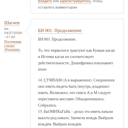
Войдите
или
зарегистрируйтесь
, чтобы
оставлять комментарии
Шагиев
пн,
БН 001. Продолжение.
04/27/2026
- 01:22
БН 001. Продолжение.
Постоянная
ссылка
То, что тюркологи трактуют как Бумын каган
(Permalink)
и Истеми каган не соответствует
действительности. Дешифровка показывает
иное.
14. ҪУМПАМ (А в выражении). Соединения
они иметь видеть быть (внутрь, владение)
иметь. Возможно, что тамги А и М следует
переставить местами. Объединившись.
Собрались.
15. БьОМНҠьҒьНь – делал это иметь начали
высота род начало. Заимели вождя. Выбрали
вождём. Выбрать вождём.