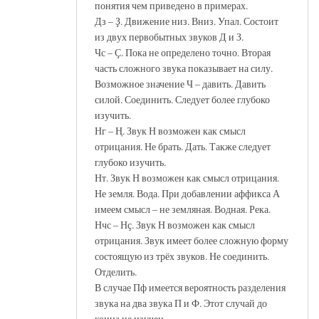
понятия чем приведено в примерах.
Дз – Ҙ. Движение низ. Вниз. Упал. Состоит
из двух первобытных звуков Д и З.
Чс – Ҫ. Пока не определено точно. Вторая
часть сложного звука показывает на силу.
Возможное значение Ч – давить. Давить
силой. Соединить. Следует более глубоко
изучить.
Нг – Ң. Звук Н возможен как смысл
отрицания. Не брать. Дать. Также следует
глубоко изучить.
Нт. Звук Н возможен как смысл отрицания.
Не земля. Вода. При добавлении аффикса А
имеем смысл – не земляная. Водная. Река.
Нчс – Нҫ. Звук Н возможен как смысл
отрицания. Звук имеет более сложную форму
состоящую из трёх звуков. Не соединить.
Отделить.
В случае Пф имеется вероятность разделения
звука на два звука П и Ф. Этот случай до
конца не изучен.