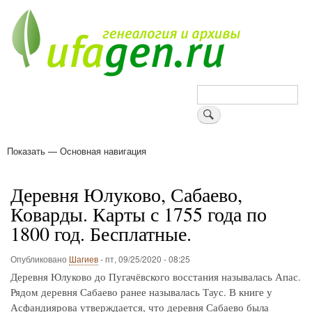
Перейти
к
основному
содержанию
Поиск
Показать — Основная навигация
Основная
навигация
Деревни
Форум
Поиск земляков
Татарские имена
Блоги
Войти
Поддержи Уфаген!
Деревня Юлуково, Сабаево,
Коварды. Карты с 1755 года по
1800 год. Бесплатные.
Опубликовано
Шагиев
-
пт, 09/25/2020 - 08:25
Деревня Юлуково до Пугачёвского восстания называлась Апас.
Рядом деревня Сабаево ранее называлась Таус. В книге у
Асфандиярова утверждается, что деревня Сабаево была