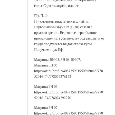
силы. Сделать людей сильнее.
Пф. П. Ф.
П – смотреть, видеть, искать, найти.
Первобытный звук Пф (П, Ф) связан с
органом зрения. Вероятное первобытное
произношение: губы вместе (род закрыт) и от
груди продувается выдох сквозь губы.
Получаем звук Пф.
Матрицы. БН 05. БН 06. БН 07.
Матрица БН 05
https://ok.ru/profile/408735931950/album/9770
52016174/978074276142
Матрица БН 06.
https://ok.ru/profile/408735931950/album/9770
52016174/978074292270
Матрица БН 07.
https://ok.ru/profile/408735931950/album/9770