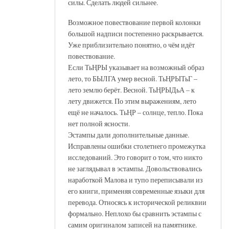
силы. Сделать людей сильнее.
Возможное повествование первой колонки
большой надписи постепенно раскрывается.
Уже приблизительно понятно, о чём идёт
повествование.
Если ТьҢРЫ указывает на возможный образ
лето, то БЫЛГА умер весной. ТьҢРЫТьГ –
лето землю берёт. Весной. ТьҢРЫДьА – к
лету движется. По этим выражениям, лето
ещё не началось. ТьҢР – солнце, тепло. Пока
нет полной ясности.
Эстампы дали дополнительные данные.
Исправлены ошибки столетнего промежутка
исследований. Это говорит о том, что никто
не заглядывал в эстампы. Довольствовались
наработкой Малова и тупо переписывали из
его книги, применяя современные языки для
перевода. Относясь к исторической реликвии
формально. Неплохо бы сравнить эстампы с
самим оригиналом записей на памятнике.