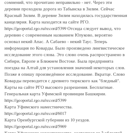
сомнений, что прочитано неправильно - нет. Через эти
деревни проходила дорога из Табынска в Зилим. Сейчас
Красный Зилим. В деревне Зилим находилась государственная
канцелярия. Карта находится на сайте РГО.
https://geoportal.rgo.ru/record/5399 Отсюда следует вывод, что
деревню с современным названием Юлуково, вероятно
основал некий Апас. А Сабаево - некий Таус. Теперь
информация по Коварды. Было произведено лингвистическое
исследование этого слова. Это слово очень распространено в
Сибири, Европе и Ближнем Востоке. Была предпринята
поездка на Алтай для установления значений некоторых слов.
Позже я опишу произведённое исследование. Вкратце. Слово
Коварды переводится с древнего тюркского как "бледный".
Карты на сайте РГО высокого разрешения. Бесплатные.
Генеральная карта Уфимской провинции Башкирии.
https://geoportal.rgo.ru/record/5399
Карта Уфимского наместничества.
https://geoportal.rgo.ru/record/6017
Карта Оренбургской губернии из 10 уездов.
https://geoportal.rgo.ru/record/5969
Карта Уфимского наместничества, состоящая из 2 областей,