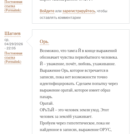
Постоянная
ссылка
(Permalink)
Войдите
или
зарегистрируйтесь
, чтобы
оставлять комментарии
Шагиев
ср,
Орь.
04/29/2026
- 22:05
Возможно, что тамга Й в конце выражений
Постоянная
обозначает чувства первобытного человека.
ссылка
(Permalink)
Й – уважение, почёт, любовь, ухаживание.
Выражение Орь, которое встречается в
записях, пока нет возможности точно
идентифицировать. Сделаем попытку через
выражение оратай, которое имеет образ
пахарь.
Оратай.
ОРьТьЙ – это человек земля уход. Этот
человек за землёй ухаживает.
Пробуем через гипотетическое, пока не
найденное в записях, выражение ОРУС,