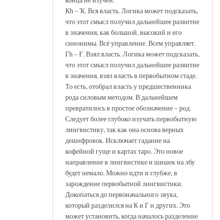
Кһ – Ҡ. Вся власть. Логика может подсказать,
что этот смысл получил дальнейшее развитие
в значения, как большой, высокий и его
синонимы. Всё управление. Всем управляет.
Гһ – Ғ. Взял власть. Логика может подсказать,
что этот смысл получил дальнейшее развитие
в значения, взял власть в первобытном стаде.
То есть, отобрал власть у предшественника
рода силовым методом. В дальнейшем
превратилось в простое обозначение – род.
Следует более глубоко изучать первобытную
лингвистику, так как она основа верных
дешифровок. Исключает гадание на
кофейной гуще и картах таро. Это новое
направление в лингвистике и шишек на лбу
будет немало. Можно идти и глубже, в
зарождение первобытной лингвистики.
Докопаться до первоначального звука,
который разделился на К и Г и других. Это
может установить, когда началось разделение