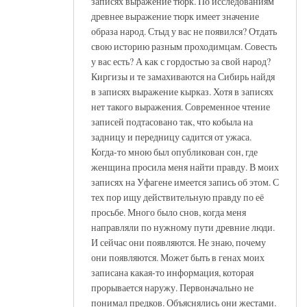
записях выражение тюрк. По исследованиям
древнее выражение тюрк имеет значение
образа народ. Стыд у вас не появился? Отдать
свою историю разным проходимцам. Совесть
у вас есть? А как с гордостью за свой народ?
Киргизы и те замахиваются на Сибирь найдя
в записях выражение кырказ. Хотя в записях
нет такого выражения. Современное чтение
записей подтасовано так, что кобыла на
задницу и передницу садится от ужаса.
Когда-то мною был опубликован сон, где
женщина просила меня найти правду. В моих
записях на Уфагене имеется запись об этом. С
тех пор ищу действительную правду по её
просьбе. Много было снов, когда меня
направляли по нужному пути древние люди.
И сейчас они появляются. Не знаю, почему
они появляются. Может быть в генах моих
записана какая-то информация, которая
прорывается наружу. Первоначально не
понимал предков. Объяснялись они жестами.