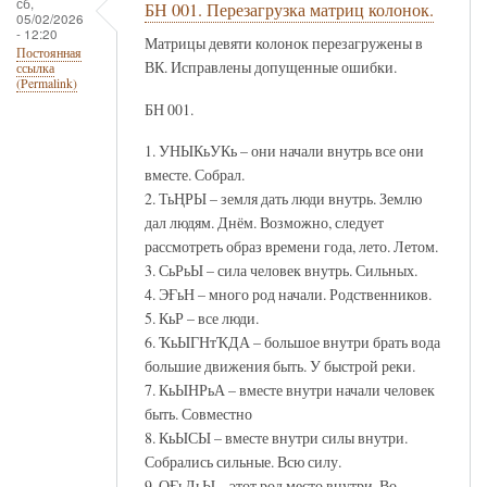
сб,
БН 001. Перезагрузка матриц колонок.
05/02/2026
- 12:20
Матрицы девяти колонок перезагружены в
Постоянная
ВК. Исправлены допущенные ошибки.
ссылка
(Permalink)
БН 001.
1. УНЫКьУКь – они начали внутрь все они
вместе. Собрал.
2. ТьҢРЫ – земля дать люди внутрь. Землю
дал людям. Днём. Возможно, следует
рассмотреть образ времени года, лето. Летом.
3. СьРьЫ – сила человек внутрь. Сильных.
4. ЭҒьН – много род начали. Родственников.
5. КьР – все люди.
6. ҠьЫГНтҠДА – большое внутри брать вода
большие движения быть. У быстрой реки.
7. КьЫНРьА – вместе внутри начали человек
быть. Совместно
8. КьЫСЫ – вместе внутри силы внутри.
Собрались сильные. Всю силу.
9. ОҒьЛьЫ – этот род место внутри. Во