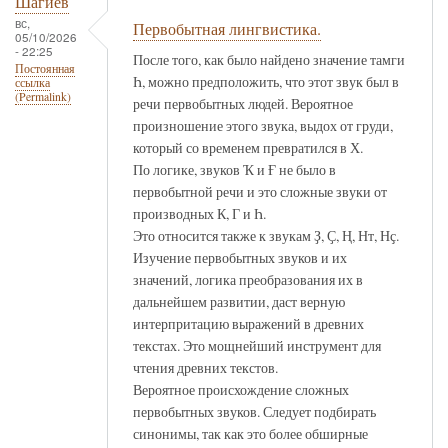
Шагиев
вс,
Первобытная лингвистика.
05/10/2026
- 22:25
После того, как было найдено значение тамги
Постоянная
Һ, можно предположить, что этот звук был в
ссылка
(Permalink)
речи первобытных людей. Вероятное
произношение этого звука, выдох от груди,
который со временем превратился в Х.
По логике, звуков Ҡ и Ғ не было в
первобытной речи и это сложные звуки от
производных К, Г и Һ.
Это относится также к звукам Ҙ, Ҫ, Ң, Нт, Нҫ.
Изучение первобытных звуков и их
значений, логика преобразования их в
дальнейшем развитии, даст верную
интерпритацию выражений в древних
текстах. Это мощнейший инструмент для
чтения древних текстов.
Вероятное происхождение сложных
первобытных звуков. Следует подбирать
синонимы, так как это более обширные