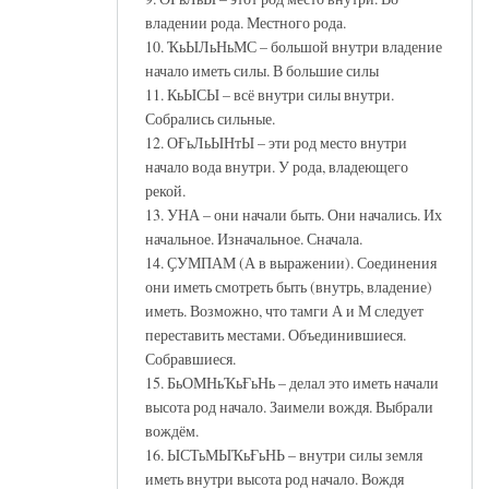
владении рода. Местного рода.
10. ҠьЫЛьНьМС – большой внутри владение
начало иметь силы. В большие силы
11. КьЫСЫ – всё внутри силы внутри.
Собрались сильные.
12. ОҒьЛьЫНтЫ – эти род место внутри
начало вода внутри. У рода, владеющего
рекой.
13. УНА – они начали быть. Они начались. Их
начальное. Изначальное. Сначала.
14. ҪУМПАМ (А в выражении). Соединения
они иметь смотреть быть (внутрь, владение)
иметь. Возможно, что тамги А и М следует
переставить местами. Объединившиеся.
Собравшиеся.
15. БьОМНьҠьҒьНь – делал это иметь начали
высота род начало. Заимели вождя. Выбрали
вождём.
16. ЫСТьМЫҠьҒьНЬ – внутри силы земля
иметь внутри высота род начало. Вождя