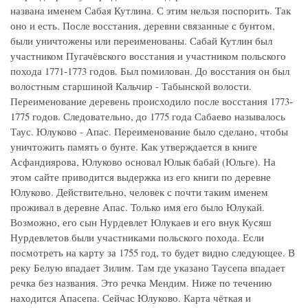
названа именем Сабая Кутлина. С этим нельзя поспорить. Так
оно и есть. После восстания, деревни связанные с бунтом,
были уничтожены или переименованы. Сабай Кутлин был
участником Пугачёвского восстания и участником польского
похода 1771-1773 годов. Был помилован. До восстания он был
волостным старшиной Кальчир - Табынской волости.
Переименование деревень происходило после восстания 1773-
1775 годов. Следовательно, до 1775 года Сабаево называлось
Таус. Юлуково - Апас. Переименование было сделано, чтобы
уничтожить память о бунте. Как утверждается в книге
Асфандиярова, Юлуково основал Юлык бабай (Юльге). На
этом сайте приводится выдержка из его книги по деревне
Юлуково. Действительно, человек с почти таким именем
проживал в деревне Апас. Только имя его было Юлукай.
Возможно, его сын Нурдевлет Юлукаев и его внук Кусяш
Нурдевлетов были участниками польского похода. Если
посмотреть на карту за 1755 год, то будет видно следующее. В
реку Белую впадает Зилим. Там где указано Таусепа впадает
речка без названия. Это речка Мендим. Ниже по течению
находится Апасепа. Сейчас Юлуково. Карта чёткая и