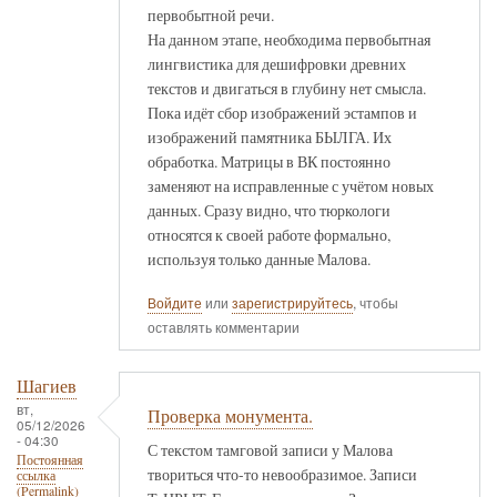
первобытной речи.
На данном этапе, необходима первобытная
лингвистика для дешифровки древних
текстов и двигаться в глубину нет смысла.
Пока идёт сбор изображений эстампов и
изображений памятника БЫЛГА. Их
обработка. Матрицы в ВК постоянно
заменяют на исправленные с учётом новых
данных. Сразу видно, что тюркологи
относятся к своей работе формально,
используя только данные Малова.
Войдите
или
зарегистрируйтесь
, чтобы
оставлять комментарии
Шагиев
вт,
Проверка монумента.
05/12/2026
- 04:30
С текстом тамговой записи у Малова
Постоянная
твориться что-то невообразимое. Записи
ссылка
(Permalink)