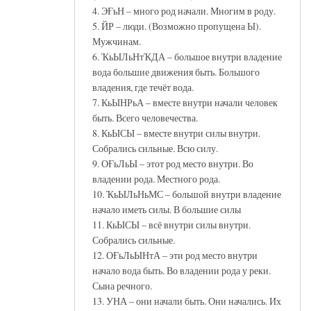
4. ЭҒьН – много род начали. Многим в роду.
5. ЙР – люди. (Возможно пропущена Ы).
Мужчинам.
6. ҠьЫЛьНтҠДА – большое внутри владение
вода большие движения быть. Большого
владения, где течёт вода.
7. КьЫНРьА – вместе внутри начали человек
быть. Всего человечества.
8. КьЫСЫ – вместе внутри силы внутри.
Собрались сильные. Всю силу.
9. ОҒьЛьЫ – этот род место внутри. Во
владении рода. Местного рода.
10. ҠьЫЛьНьМС – большой внутри владение
начало иметь силы. В большие силы
11. КьЫСЫ – всё внутри силы внутри.
Собрались сильные.
12. ОҒьЛьЫНтА – эти род место внутри
начало вода быть. Во владении рода у реки.
Сына речного.
13. УНА – они начали быть. Они начались. Их