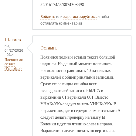
52016174/978074308398
Войдите
или
зарегистрируйтесь
, чтобы
оставлять комментарии
Шагиев
пн,
Эстамп.
04/27/2026
- 23:41
Появился полный эстамп текста большой
Постоянная
надписи. На данный момент появилась
ссылка
(Permalink)
возможность сравнивать 40 начальных
вертикалей с общепринятыми записями.
Сразу стала видна ошибка всех
исследователей записи о БЫЛГА в
выражении 01 вертикали 001. Вместо
УНАКьУКь следует читать УНЫКьУКь. В
выражениях, где в середине имеется тамга А,
следует делать проверку на тамгу Ы.
Колонки идут по чтению слева направо.
Выражения следует читать по вертикали.