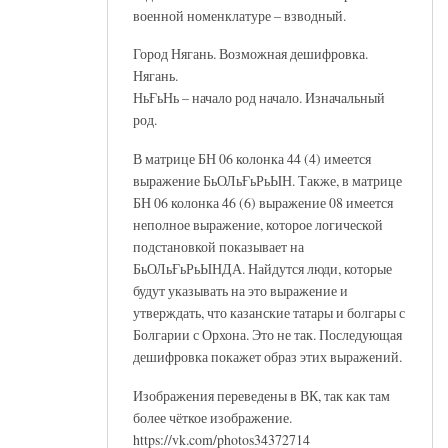
военной номенклатуре – взводный.
Город Нягань. Возможная дешифровка.
Нягань.
НьҒьНь – начало род начало. Изначальный
род.
В матрице БН 06 колонка 44 (4) имеется
выражение БьОЛьҒьРьЫН. Также, в матрице
БН 06 колонка 46 (6) выражение 08 имеется
неполное выражение, которое логической
подстановкой показывает на
БьОЛьҒьРьЫНДА. Найдутся люди, которые
будут указывать на это выражение и
утверждать, что казанские татары и болгары с
Болгарии с Орхона. Это не так. Последующая
дешифровка покажет образ этих выражений.
Изображения переведены в ВК, так как там
более чёткое изображение.
https://vk.com/photos34372714