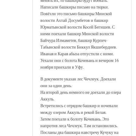
менять их, то башкиры будут воевать.
Написали башкиры письмо на тюрки.
Повёзли это письмо башкиры Минской
волости Ахтай Досумбетов и башкир
Юрматынской волости Косей Бегишев. С
ними поехали башкир Минской волости
Байчура Илмаметев, башкир Курпеч-
Табынской волости Биккул Якшибердиев.
Иваная и Карая абыза отпустили с ними.
Уехали они с болота Кочевань и вечером 16
ноября приехали в Уфу.
В документе указан лес Чечлеук. Доехали
они за один день.
На второй день немного не доехали до озера
Аккуль.
Встретились с отрядом башкир и ночевали
между озером Аккуль и рекой Белая.
Затем поехали к болоту Кочевань. Это
напротив леса Чечлеук. Там остановились.
Посланы два башкира навстречу Кучуку на