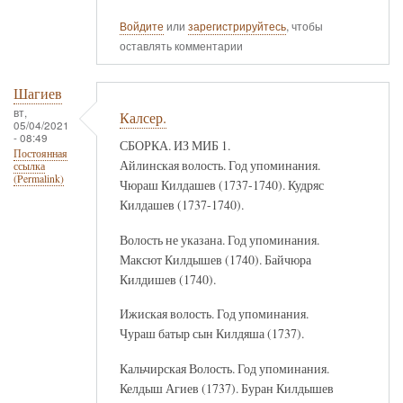
Войдите
или
зарегистрируйтесь
, чтобы
оставлять комментарии
Шагиев
вт,
Калсер.
05/04/2021
- 08:49
СБОРКА. ИЗ МИБ 1.
Постоянная
Айлинская волость. Год упоминания.
ссылка
(Permalink)
Чюраш Килдашев (1737-1740). Кудряс
Килдашев (1737-1740).
Волость не указана. Год упоминания.
Максют Килдышев (1740). Байчюра
Килдишев (1740).
Ижиская волость. Год упоминания.
Чураш батыр сын Килдяша (1737).
Кальчирская Волость. Год упоминания.
Келдыш Агиев (1737). Буран Килдышев