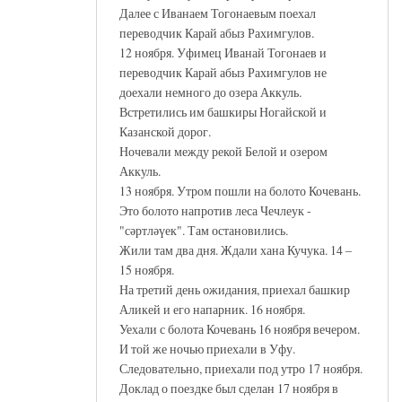
Далее с Иванаем Тогонаевым поехал
переводчик Карай абыз Рахимгулов.
12 ноября. Уфимец Иванай Тогонаев и
переводчик Карай абыз Рахимгулов не
доехали немного до озера Аккуль.
Встретились им башкиры Ногайской и
Казанской дорог.
Ночевали между рекой Белой и озером
Аккуль.
13 ноября. Утром пошли на болото Кочевань.
Это болото напротив леса Чечлеук -
"сәртләүек". Там остановились.
Жили там два дня. Ждали хана Кучука. 14 –
15 ноября.
На третий день ожидания, приехал башкир
Аликей и его напарник. 16 ноября.
Уехали с болота Кочевань 16 ноября вечером.
И той же ночью приехали в Уфу.
Следовательно, приехали под утро 17 ноября.
Доклад о поездке был сделан 17 ноября в