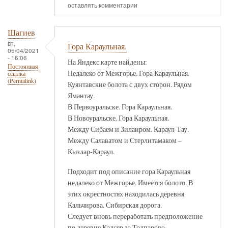
оставлять комментарии
Шагиев
вт,
Гора Караульная.
05/04/2021
- 16:06
На Яндекс карте найдены:
Постоянная
Недалеко от Межгорье. Гора Караульная.
ссылка
(Permalink)
Куянтавские болота с двух сторон. Рядом
Ямантау.
В Первоуральске. Гора Караульная.
В Новоуральске. Гора Караульная.
Между Сибаем и Зилаиром. Караул-Тау.
Между Салаватом и Стерлитамаком –
Кызлар-Караул.
Подходит под описание гора Караульная
недалеко от Межгорье. Имеется болото. В
этих окрестностях находилась деревня
Кальчирова. Сибирская дорога.
Следует вновь переработать предположение
по деревне Калсер за Толпарово.