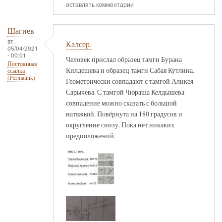
оставлять комментарии
Шагиев
вт,
Калсер.
05/04/2021
- 00:01
Человек прислал образец тамги Бурана
Постоянная
Килдешева и образец тамги Сабая Кутлина.
ссылка
(Permalink)
Геометрически совпадают с тамгой Аликея
Сарычева. С тамгой Чюраша Келдышева
совпадение можно сказать с большой
натяжкой. Повёрнута на 180 градусов и
округление снизу. Пока нет никаких
предположений.