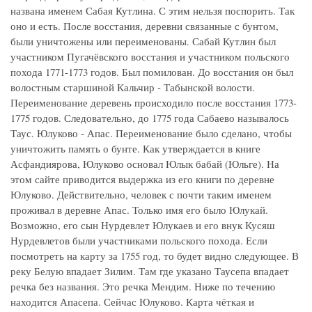
названа именем Сабая Кутлина. С этим нельзя поспорить. Так
оно и есть. После восстания, деревни связанные с бунтом,
были уничтожены или переименованы. Сабай Кутлин был
участником Пугачёвского восстания и участником польского
похода 1771-1773 годов. Был помилован. До восстания он был
волостным старшиной Кальчир - Табынской волости.
Переименование деревень происходило после восстания 1773-
1775 годов. Следовательно, до 1775 года Сабаево называлось
Таус. Юлуково - Апас. Переименование было сделано, чтобы
уничтожить память о бунте. Как утверждается в книге
Асфандиярова, Юлуково основал Юлык бабай (Юльге). На
этом сайте приводится выдержка из его книги по деревне
Юлуково. Действительно, человек с почти таким именем
проживал в деревне Апас. Только имя его было Юлукай.
Возможно, его сын Нурдевлет Юлукаев и его внук Кусяш
Нурдевлетов были участниками польского похода. Если
посмотреть на карту за 1755 год, то будет видно следующее. В
реку Белую впадает Зилим. Там где указано Таусепа впадает
речка без названия. Это речка Мендим. Ниже по течению
находится Апасепа. Сейчас Юлуково. Карта чёткая и