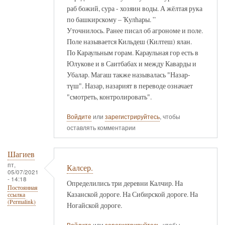
раб божий, сура - хозяин воды. А жёлтая рука
по башкирскому – Ҡулһары. ”
Уточнилось. Ранее писал об агрономе и поле.
Поле называется Кильдеш (Килтеш) ялан.
По Караульным горам. Караульная гор есть в
Юлукове и в Саитбабах и между Каварды и
Убалар. Магаш также называлась "Назар-
түш". Назар, назарият в переводе означает
"смотреть, контролировать".
Войдите
или
зарегистрируйтесь
, чтобы
оставлять комментарии
Шагиев
пт,
Калсер.
05/07/2021
- 14:18
Определились три деревни Калчир. На
Постоянная
Казанской дороге. На Сибирской дороге. На
ссылка
(Permalink)
Ногайской дороге.
Войдите
или
зарегистрируйтесь
, чтобы