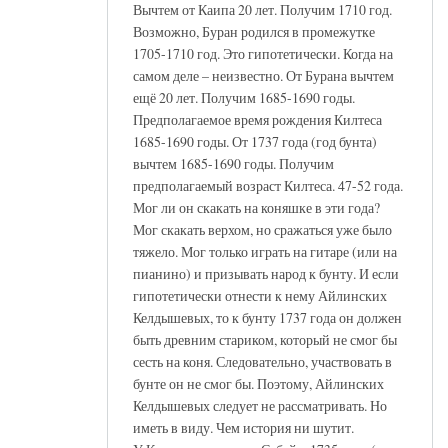
Вычтем от Каипа 20 лет. Получим 1710 год.
Возможно, Буран родился в промежутке
1705-1710 год. Это гипотетически. Когда на
самом деле – неизвестно. От Бурана вычтем
ещё 20 лет. Получим 1685-1690 годы.
Предполагаемое время рождения Килтеса
1685-1690 годы. От 1737 года (год бунта)
вычтем 1685-1690 годы. Получим
предполагаемый возраст Килтеса. 47-52 года.
Мог ли он скакать на коняшке в эти года?
Мог скакать верхом, но сражаться уже было
тяжело. Мог только играть на гитаре (или на
пианино) и призывать народ к бунту. И если
гипотетически отнести к нему Айлинских
Келдышевых, то к бунту 1737 года он должен
быть древним стариком, который не смог бы
сесть на коня. Следовательно, участвовать в
бунте он не смог бы. Поэтому, Айлинских
Келдышевых следует не рассматривать. Но
иметь в виду. Чем история ни шутит.