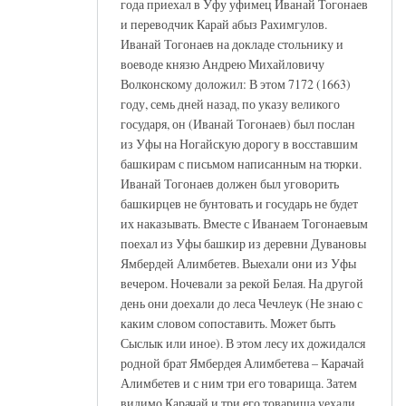
года приехал в Уфу уфимец Иванай Тогонаев
и переводчик Карай абыз Рахимгулов.
Иванай Тогонаев на докладе стольнику и
воеводе князю Андрею Михайловичу
Волконскому доложил: В этом 7172 (1663)
году, семь дней назад, по указу великого
государя, он (Иванай Тогонаев) был послан
из Уфы на Ногайскую дорогу в восставшим
башкирам с письмом написанным на тюрки.
Иванай Тогонаев должен был уговорить
башкирцев не бунтовать и государь не будет
их наказывать. Вместе с Иванаем Тогонаевым
поехал из Уфы башкир из деревни Дувановы
Ямбердей Алимбетев. Выехали они из Уфы
вечером. Ночевали за рекой Белая. На другой
день они доехали до леса Чечлеук (Не знаю с
каким словом сопоставить. Может быть
Сыслык или иное). В этом лесу их дожидался
родной брат Ямбердея Алимбетева – Карачай
Алимбетев и с ним три его товарища. Затем
видимо Карачай и три его товарища уехали