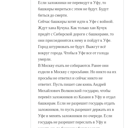
Если заложники не переведут в Уфу, то
башкиры мириться с этим не будут. Будут
биться до смерти.
Сейчас башкиры хотят идти к Уфе с войной.
Ждут хана Кучука. Как только хан Кучук
придёт с Сибирской дороги с башкирами, то
они присоединятся к нему и пойдут к Уфе.
Город штурмовать не будут. Выжгут всё
вокруг города. Чтобы в Уфе все от голода
умерли.
В Москву ехать не собираются. Ранее они
ездили в Москву с просьбами. Но никто на их
просьбы не ответил и сейчас никто не
ответит. Пусть пишет сам князь Андрей
Михайлович Волконский государю, чтобы
перевёл заложников из Казани в Уфу и отдал
башкирам. Если не разрешит государь отдать
заложников, то пусть разрешит держать их в
Уфе и менять заложников по очереди. Если
государь не разрешит переслать в Уфу и