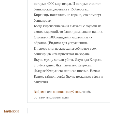
которых 4000 киргисцев. И которые стоят от
башкирских деревень в 150 верстах.
Киргизцы поклялись на коране, что помогут
башкирцам.
Когда киргизские ханы выехали с людьми из
своих владений, то башкирцы напали на них.
Отогнали 500 лошадей и отдали им их
обратно. (Видимо для устрашения).
И теперь киргизские ханы собирают всех
башкирцев и те присягают на коране.
Якупа муллу хотели убить. Якуп дал Катрясю
2 рубля денег. Якуп вместе с Катрясем
(Кадряс Келдышев) написал письмо. Ночью
Катряс тайно провёл Якупа несколько вёрст и
отпустил.
Войдите
или
зарегистрируйтесь
, чтобы
оставлять комментарии
Балыкчи