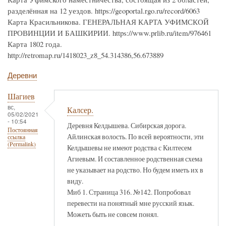
разделённая на 12 уездов. https://geoportal.rgo.ru/record/6063
Карта Красильникова. ГЕНЕРАЛЬНАЯ КАРТА УФИМСКОЙ
ПРОВИНЦИИ И БАШКИРИИ. https://www.prlib.ru/item/976461
Карта 1802 года.
http://retromap.ru/1418023_z8_54.314386,56.673889
Деревни
Шагиев
вс,
Калсер.
05/02/2021
- 10:54
Деревня Келдышева. Сибирская дорога.
Постоянная
Айлинская волость. По всей вероятности, эти
ссылка
(Permalink)
Келдышевы не имеют родства с Килтесем
Агиевым. И составленное родственная схема
не указывает на родство. Но будем иметь их в
виду.
Миб 1. Страница 316. №142. Попробовал
перевести на понятный мне русский язык.
Можеть быть не совсем понял.