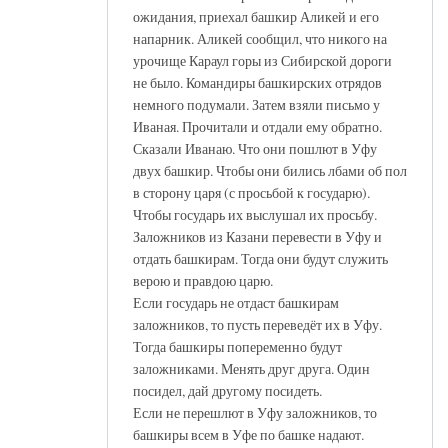
ожидания, приехал башкир Аликей и его
напарник. Аликей сообщил, что никого на
урочище Караул горы из Сибирской дороги
не было. Командиры башкирских отрядов
немного подумали. Затем взяли письмо у
Иваная. Прочитали и отдали ему обратно.
Сказали Иванаю. Что они пошлют в Уфу
двух башкир. Чтобы они бились лбами об пол
в сторону царя (с просьбой к государю).
Чтобы государь их выслушал их просьбу.
Заложников из Казани перевести в Уфу и
отдать башкирам. Тогда они будут служить
верою и правдою царю.
Если государь не отдаст башкирам
заложников, то пусть переведёт их в Уфу.
Тогда башкиры попеременно будут
заложниками. Менять друг друга. Один
посидел, дай другому посидеть.
Если не перешлют в Уфу заложников, то
башкиры всем в Уфе по башке надают.