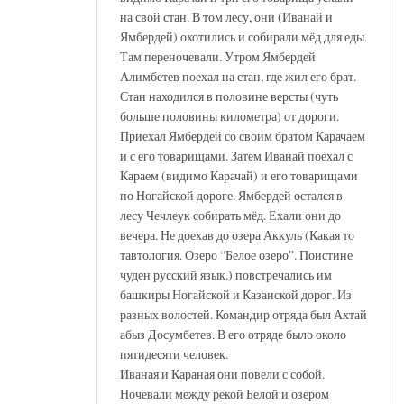
на свой стан. В том лесу, они (Иванай и
Ямбердей) охотились и собирали мёд для еды.
Там переночевали. Утром Ямбердей
Алимбетев поехал на стан, где жил его брат.
Стан находился в половине версты (чуть
больше половины километра) от дороги.
Приехал Ямбердей со своим братом Карачаем
и с его товарищами. Затем Иванай поехал с
Караем (видимо Карачай) и его товарищами
по Ногайской дороге. Ямбердей остался в
лесу Чечлеук собирать мёд. Ехали они до
вечера. Не доехав до озера Аккуль (Какая то
тавтология. Озеро “Белое озеро”. Поистине
чуден русский язык.) повстречались им
башкиры Ногайской и Казанской дорог. Из
разных волостей. Командир отряда был Ахтай
абыз Досумбетев. В его отряде было около
пятидесяти человек.
Иваная и Караная они повели с собой.
Ночевали между рекой Белой и озером