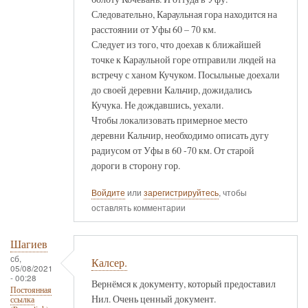
Следовательно, Караульная гора находится на
расстоянии от Уфы 60 – 70 км.
Следует из того, что доехав к ближайшей
точке к Караульной горе отправили людей на
встречу с ханом Кучуком. Посыльные доехали
до своей деревни Кальчир, дожидались
Кучука. Не дождавшись, уехали.
Чтобы локализовать примерное место
деревни Кальчир, необходимо описать дугу
радиусом от Уфы в 60 -70 км. От старой
дороги в сторону гор.
Войдите
или
зарегистрируйтесь
, чтобы
оставлять комментарии
Шагиев
сб,
Калсер.
05/08/2021
- 00:28
Вернёмся к документу, который предоставил
Постоянная
Нил. Очень ценный документ.
ссылка