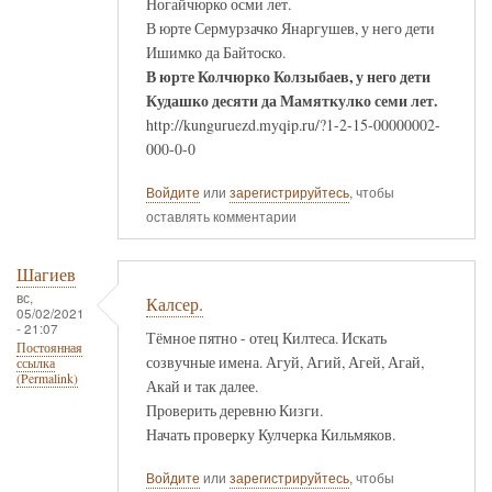
Ногайчюрко осми лет.
В юрте Сермурзачко Янаргушев, у него дети
Ишимко да Байтоско.
В юрте Колчюрко Колзыбаев, у него дети
Кудашко десяти да Мамяткулко семи лет.
http://kunguruezd.myqip.ru/?1-2-15-00000002-
000-0-0
Войдите
или
зарегистрируйтесь
, чтобы
оставлять комментарии
Шагиев
вс,
Калсер.
05/02/2021
- 21:07
Тёмное пятно - отец Килтеса. Искать
Постоянная
созвучные имена. Агуй, Агий, Агей, Агай,
ссылка
(Permalink)
Акай и так далее.
Проверить деревню Кизги.
Начать проверку Кулчерка Кильмяков.
Войдите
или
зарегистрируйтесь
, чтобы