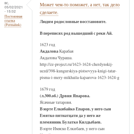
вс,
Может чем-то поможет, а нет, так дело
05/02/2021
- 15:02
сделаете.
Постоянная
Людям родословные восстановите.
ссылка
(Permalink)
В переписях род вышедший с реки Ай.
1623 год
Акдалова
Карабая
Акдалова Чураша.
http://zz-project.ru/1623-1624-cherdynskij-
uezd/398-kungurskiya-pistsovyya-knigi-tatar-
pisma-i-mery-mikhaila-kajsarova-1623-1624-g
1679 год
(л.300.об.) Дрвня Япарова.
Ясачные татаровя.
В юрте Елкибайко Епаров, у него сын
Емятко пятнатцати да у него же
племянник Булатко Килдыбаев.
В юрте Имяско Елкибаев, у него сын