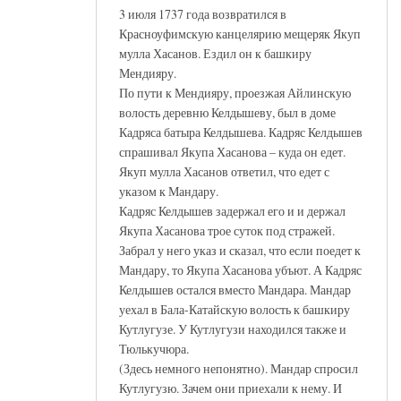
3 июля 1737 года возвратился в
Красноуфимскую канцелярию мещеряк Якуп
мулла Хасанов. Ездил он к башкиру
Мендияру.
По пути к Мендияру, проезжая Айлинскую
волость деревню Келдышеву, был в доме
Кадряса батыра Келдышева. Кадряс Келдышев
спрашивал Якупа Хасанова – куда он едет.
Якуп мулла Хасанов ответил, что едет с
указом к Мандару.
Кадряс Келдышев задержал его и и держал
Якупа Хасанова трое суток под стражей.
Забрал у него указ и сказал, что если поедет к
Мандару, то Якупа Хасанова убъют. А Кадряс
Келдышев остался вместо Мандара. Мандар
уехал в Бала-Катайскую волость к башкиру
Кутлугузе. У Кутлугузи находился также и
Тюлькучюра.
(Здесь немного непонятно). Мандар спросил
Кутлугузю. Зачем они приехали к нему. И