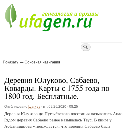
Перейти
к
основному
содержанию
Поиск
Показать — Основная навигация
Основная
навигация
Деревни
Форум
Поиск земляков
Татарские имена
Блоги
Войти
Поддержи Уфаген!
Деревня Юлуково, Сабаево,
Коварды. Карты с 1755 года по
1800 год. Бесплатные.
Опубликовано
Шагиев
-
пт, 09/25/2020 - 08:25
Деревня Юлуково до Пугачёвского восстания называлась Апас.
Рядом деревня Сабаево ранее называлась Таус. В книге у
Асфандиярова утверждается, что деревня Сабаево была