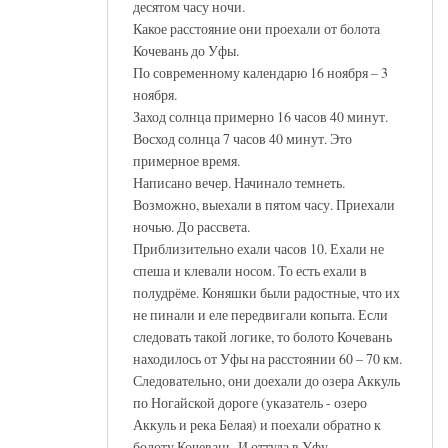
десятом часу ночи.
Какое расстояние они проехали от болота
Кочевань до Уфы.
По современному календарю 16 ноября – 3
ноября.
Заход солнца примерно 16 часов 40 минут.
Восход солнца 7 часов 40 минут. Это
примерное время.
Написано вечер. Начинало темнеть.
Возможно, выехали в пятом часу. Приехали
ночью. До рассвета.
Приблизительно ехали часов 10. Ехали не
спеша и клевали носом. То есть ехали в
полудрёме. Коняшки были радостные, что их
не пинали и еле передвигали копыта. Если
следовать такой логике, то болото Кочевань
находилось от Уфы на расстоянии 60 – 70 км.
Следовательно, они доехали до озера Аккуль
по Ногайской дороге (указатель - озеро
Аккуль и река Белая) и поехали обратно к
болоту Кочевань. И оттуда в Уфу.