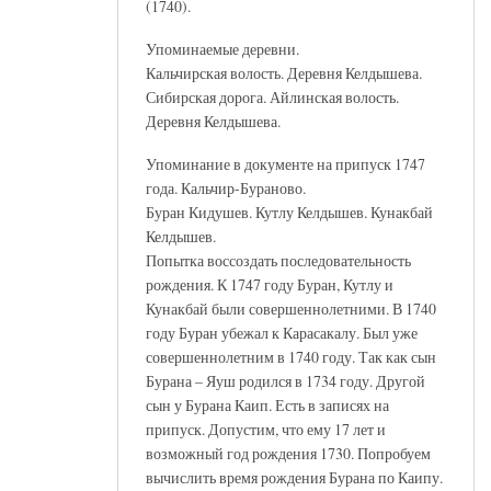
(1740).
Упоминаемые деревни.
Кальчирская волость. Деревня Келдышева.
Сибирская дорога. Айлинская волость.
Деревня Келдышева.
Упоминание в документе на припуск 1747
года. Кальчир-Бураново.
Буран Кидушев. Кутлу Келдышев. Кунакбай
Келдышев.
Попытка воссоздать последовательность
рождения. К 1747 году Буран, Кутлу и
Кунакбай были совершеннолетними. В 1740
году Буран убежал к Карасакалу. Был уже
совершеннолетним в 1740 году. Так как сын
Бурана – Яуш родился в 1734 году. Другой
сын у Бурана Каип. Есть в записях на
припуск. Допустим, что ему 17 лет и
возможный год рождения 1730. Попробуем
вычислить время рождения Бурана по Каипу.