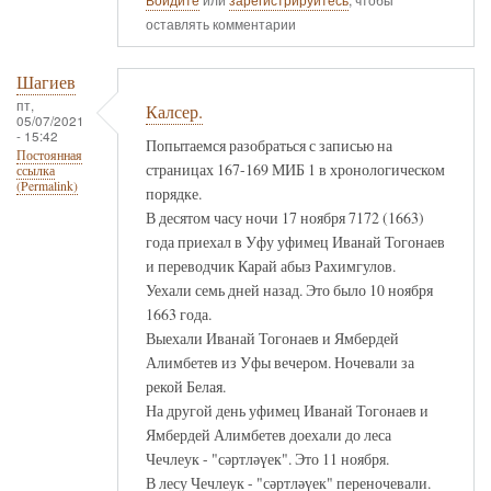
оставлять комментарии
Шагиев
пт,
Калсер.
05/07/2021
- 15:42
Попытаемся разобраться с записью на
Постоянная
страницах 167-169 МИБ 1 в хронологическом
ссылка
(Permalink)
порядке.
В десятом часу ночи 17 ноября 7172 (1663)
года приехал в Уфу уфимец Иванай Тогонаев
и переводчик Карай абыз Рахимгулов.
Уехали семь дней назад. Это было 10 ноября
1663 года.
Выехали Иванай Тогонаев и Ямбердей
Алимбетев из Уфы вечером. Ночевали за
рекой Белая.
На другой день уфимец Иванай Тогонаев и
Ямбердей Алимбетев доехали до леса
Чечлеук - "сәртләүек". Это 11 ноября.
В лесу Чечлеук - "сәртләүек" переночевали.