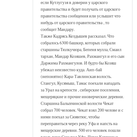
если Кутлугузя в доверии у царского
правительства и будет получать от царского
правительства сообщения или услышит что
нибудь от царского правительства , то
сообщит Мандару.
Также Кадрясь Келдышев рассказал. Что
собралось 6300 башкир, которых собрали
старшины Тюлкучюра, Бепеня мулла, Смаил
тархан, Мандар Козяшев, Рахмангул и его сын
Даржима Рахмангулов. И будто бы Козяш
убежал неизвестно куда. Аип-бай
(непонятно) Кара-Тавлинская волость.
Стангул, Кусямыш, Тамас поехали нападать
за Урал на крепости , сибирские поселения,
мещеряцкие и прочие иноверческие деревни.
Старшина Балыхчинской волости Чекат
собрал 700 человек. Чекат взял 200 челове и с
ними поехал за Сюянтюс, чтобы
переправиться через реку Уфа и напсть на
мещерские деревни. 500 его человек пошли
вдоль реки Сим под Уфу. Через Каргину и