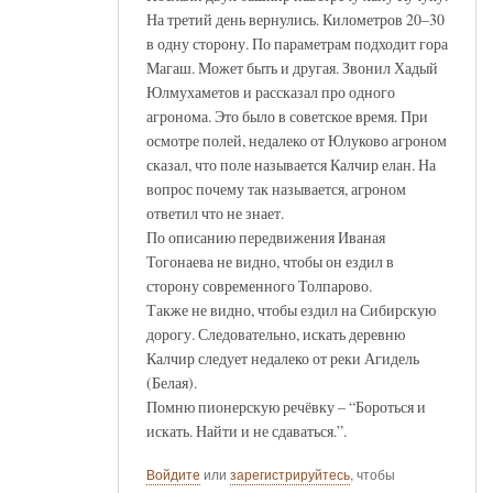
На третий день вернулись. Километров 20–30
в одну сторону. По параметрам подходит гора
Магаш. Может быть и другая. Звонил Хадый
Юлмухаметов и рассказал про одного
агронома. Это было в советское время. При
осмотре полей, недалеко от Юлуково агроном
сказал, что поле называется Калчир елан. На
вопрос почему так называется, агроном
ответил что не знает.
По описанию передвижения Иваная
Тогонаева не видно, чтобы он ездил в
сторону современного Толпарово.
Также не видно, чтобы ездил на Сибирскую
дорогу. Следовательно, искать деревню
Калчир следует недалеко от реки Агидель
(Белая).
Помню пионерскую речёвку – “Бороться и
искать. Найти и не сдаваться.”.
Войдите
или
зарегистрируйтесь
, чтобы