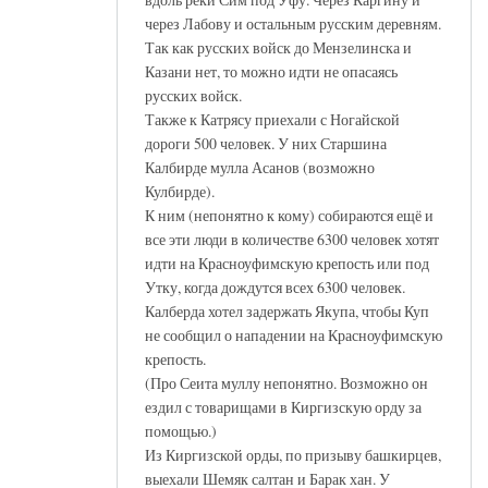
через Лабову и остальным русским деревням.
Так как русских войск до Мензелинска и
Казани нет, то можно идти не опасаясь
русских войск.
Также к Катрясу приехали с Ногайской
дороги 500 человек. У них Старшина
Калбирде мулла Асанов (возможно
Кулбирде).
К ним (непонятно к кому) собираются ещё и
все эти люди в количестве 6300 человек хотят
идти на Красноуфимскую крепость или под
Утку, когда дождутся всех 6300 человек.
Калберда хотел задержать Якупа, чтобы Куп
не сообщил о нападении на Красноуфимскую
крепость.
(Про Сеита муллу непонятно. Возможно он
ездил с товарищами в Киргизскую орду за
помощью.)
Из Киргизской орды, по призыву башкирцев,
выехали Шемяк салтан и Барак хан. У