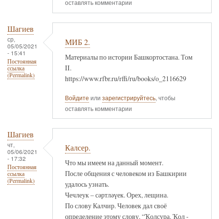
оставлять комментарии
Шагиев
ср,
МИБ 2.
05/05/2021
- 15:41
Материалы по истории Башкортостана. Том
Постоянная
II.
ссылка
(Permalink)
https://www.rfbr.ru/rffi/ru/books/o_2116629
Войдите
или
зарегистрируйтесь
, чтобы
оставлять комментарии
Шагиев
чт,
Калсер.
05/06/2021
- 17:32
Что мы имеем на данный момент.
Постоянная
После общения с человеком из Башкирии
ссылка
(Permalink)
удалось узнать.
Чечлеук – сәртләүек. Орех, лещина.
По слову Калчир. Человек дал своё
определение этому слову. “Ҡолсура. Ҡол -