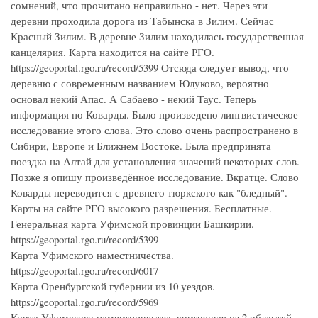
сомнений, что прочитано неправильно - нет. Через эти
деревни проходила дорога из Табынска в Зилим. Сейчас
Красный Зилим. В деревне Зилим находилась государственная
канцелярия. Карта находится на сайте РГО.
https://geoportal.rgo.ru/record/5399 Отсюда следует вывод, что
деревню с современным названием Юлуково, вероятно
основал некий Апас. А Сабаево - некий Таус. Теперь
информация по Коварды. Было произведено лингвистическое
исследование этого слова. Это слово очень распространено в
Сибири, Европе и Ближнем Востоке. Была предпринята
поездка на Алтай для установления значений некоторых слов.
Позже я опишу произведённое исследование. Вкратце. Слово
Коварды переводится с древнего тюркского как "бледный".
Карты на сайте РГО высокого разрешения. Бесплатные.
Генеральная карта Уфимской провинции Башкирии.
https://geoportal.rgo.ru/record/5399
Карта Уфимского наместничества.
https://geoportal.rgo.ru/record/6017
Карта Оренбургской губернии из 10 уездов.
https://geoportal.rgo.ru/record/5969
Карта Уфимского наместничества, состоящая из 2 областей,