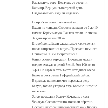
Караульную гору. Недалеко от деревни
Кальчир. Вернулись на третий день.
Следовательно, ездили недалеко.
Попробуем сопоставить всё это.
Ехали на лошади. Скорость лошади от 7 до 10
км/час. Берём малую. Так как ехали не спеша.
За день проехали 70 км.
Второй день. Были сделаны кое какие дела и
после отправились в путь. Проехали немного.
Примерно 30 км. Встретились с
башкирскими отрядами. Ночевали между
озером Аккуль и рекой Белой. Это 100 км от
Уфы. На карте в этом месте находится озеро
Белое и река Белая. Гафурийский район.
В докладе написано, что пересекал реку
Белую, только у города Уфа. Больше нигде не
пересекал.
Затем поехали к болоту Кочевань у леса
Чечлеук. Следовательно, поехали обратно.
Послали двух башкир навстречу хану Кучуку.