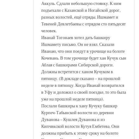
Аккуль. Сдлали небольшую стоянку. К ним
подъехали с Казанской и Ногайской дорог,
разных волостей, ещё отряды. Ишмамет и
Тевеней Девлетбаевы с отрядом сто пятьдесят
человек.
Иванай Тогонаев хотел дать башкиру
Ишмамету письмо. Он не взял. Сказали
Иванаю, что они поедут в урочище на болоте
Кочевань. В том урочище будет хан Кучук сын
Аблая с башкирами Сибирской дороги.
Должны встретится с ханом Кучуком в
пятницу. (В докладе сказано – на прошлой
неделе в пятницу. Когда Иванай возвратился
в Уфу и доложил о своей поездке, то это была
уже на прошлой неделе пятница).
Послали башкиры к хану Кучуку башкир
Курпеч-Табынской волости из деревни
Дуванова – Кушлея Дуванова и из
Кипчвкской волости Кутуя Ембетева. Они
должны прибыть к этому сроку на болото