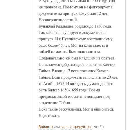
У Кутлу родился сын Сабай в 1735 году (год
не проверен). Поэтому он не фигурирует в
документе на припуск. Ему было 12 лет.
Несовершеннолетний.
Кунакбай Келдышев родился до 1730 года.
Так как он фигурирует в документе на
припуск. И к Пугачёвскому восстанию ему
было более 45 лет. Мог на коня залезть и
саблей помахать. Был полковником.
Следовательно, он был младшим из братьев.
Попытаемся добраться до появления Калчер-
Табын. В конце 17 века появился Калчер-
Табын. Если продолжать вычислять по 20 лет,
то Агий – 1675. И вот здесь, думаю, должен
быть Калсер 1650-1655 годы. Время
предполагаемой его жизни попадает под
разделение Табын.
Пока такие рассуждения. Мог и ошибиться.
Надо искать.
Войдите
или
зарегистрируйтесь
, чтобы