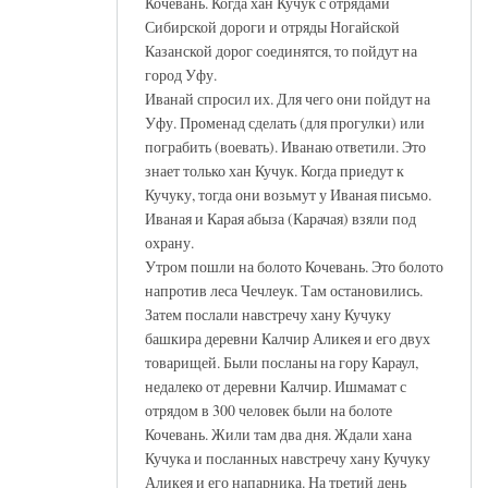
Кочевань. Когда хан Кучук с отрядами
Сибирской дороги и отряды Ногайской
Казанской дорог соединятся, то пойдут на
город Уфу.
Иванай спросил их. Для чего они пойдут на
Уфу. Променад сделать (для прогулки) или
пограбить (воевать). Иванаю ответили. Это
знает только хан Кучук. Когда приедут к
Кучуку, тогда они возьмут у Иваная письмо.
Иваная и Карая абыза (Карачая) взяли под
охрану.
Утром пошли на болото Кочевань. Это болото
напротив леса Чечлеук. Там остановились.
Затем послали навстречу хану Кучуку
башкира деревни Калчир Аликея и его двух
товарищей. Были посланы на гору Караул,
недалеко от деревни Калчир. Ишмамат с
отрядом в 300 человек были на болоте
Кочевань. Жили там два дня. Ждали хана
Кучука и посланных навстречу хану Кучуку
Аликея и его напарника. На третий день