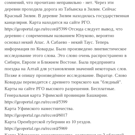
сомнений, что прочитано неправильно - нет. Через эти
деревни проходила дорога из Табынска в Зилим. Сейчас
Красный Зилим. В деревне Зилим находилась государственная
канцелярия. Карта находится на сайте РГО.
https://geoportal.rgo.ru/record/5399 Отсюда следует вывод, что
деревню с современным названием Юлуково, вероятно
основал некий Апас. А Сабаево - некий Таус. Теперь
информация по Коварды. Было произведено лингвистическое
исследование этого слова. Это слово очень распространено в
Сибири, Европе и Ближнем Востоке. Была предпринята
поездка на Алтай для установления значений некоторых слов.
Позже я опишу произведённое исследование. Вкратце. Слово
Коварды переводится с древнего тюркского как "бледный".
Карты на сайте РГО высокого разрешения. Бесплатные.
Генеральная карта Уфимской провинции Башкирии.
https://geoportal.rgo.ru/record/5399
Карта Уфимского наместничества.
https://geoportal.rgo.ru/record/6017
Карта Оренбургской губернии из 10 уездов.
https://geoportal.rgo.ru/record/5969
Карта Уфимского наместничества, состоящая из 2 областей,