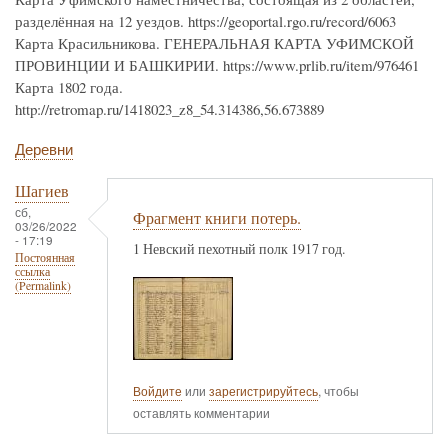
разделённая на 12 уездов. https://geoportal.rgo.ru/record/6063
Карта Красильникова. ГЕНЕРАЛЬНАЯ КАРТА УФИМСКОЙ
ПРОВИНЦИИ И БАШКИРИИ. https://www.prlib.ru/item/976461
Карта 1802 года.
http://retromap.ru/1418023_z8_54.314386,56.673889
Деревни
Шагиев
сб,
Фрагмент книги потерь.
03/26/2022
- 17:19
1 Невский пехотный полк 1917 год.
Постоянная
ссылка
(Permalink)
Войдите
или
зарегистрируйтесь
, чтобы
оставлять комментарии