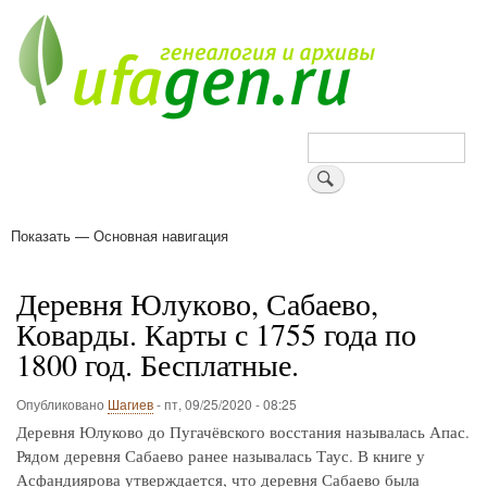
Перейти
к
основному
содержанию
Поиск
Показать — Основная навигация
Основная
навигация
Деревни
Форум
Поиск земляков
Татарские имена
Блоги
Войти
Поддержи Уфаген!
Деревня Юлуково, Сабаево,
Коварды. Карты с 1755 года по
1800 год. Бесплатные.
Опубликовано
Шагиев
-
пт, 09/25/2020 - 08:25
Деревня Юлуково до Пугачёвского восстания называлась Апас.
Рядом деревня Сабаево ранее называлась Таус. В книге у
Асфандиярова утверждается, что деревня Сабаево была