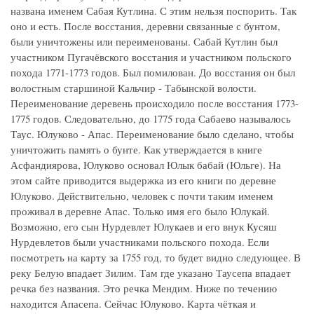
названа именем Сабая Кутлина. С этим нельзя поспорить. Так
оно и есть. После восстания, деревни связанные с бунтом,
были уничтожены или переименованы. Сабай Кутлин был
участником Пугачёвского восстания и участником польского
похода 1771-1773 годов. Был помилован. До восстания он был
волостным старшиной Кальчир - Табынской волости.
Переименование деревень происходило после восстания 1773-
1775 годов. Следовательно, до 1775 года Сабаево называлось
Таус. Юлуково - Апас. Переименование было сделано, чтобы
уничтожить память о бунте. Как утверждается в книге
Асфандиярова, Юлуково основал Юлык бабай (Юльге). На
этом сайте приводится выдержка из его книги по деревне
Юлуково. Действительно, человек с почти таким именем
проживал в деревне Апас. Только имя его было Юлукай.
Возможно, его сын Нурдевлет Юлукаев и его внук Кусяш
Нурдевлетов были участниками польского похода. Если
посмотреть на карту за 1755 год, то будет видно следующее. В
реку Белую впадает Зилим. Там где указано Таусепа впадает
речка без названия. Это речка Мендим. Ниже по течению
находится Апасепа. Сейчас Юлуково. Карта чёткая и