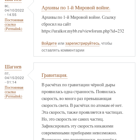
вс,
Архивы по 1-й Мировой войне.
04/10/2022
- 14:55
Архивы по 1-й Мировой войне. Ссылку
Постоянная
сбросил на сайт
ссылка
(Permalink)
https://uralkor.mybb.ru/viewforum.php?id=232
Войдите
или
зарегистрируйтесь
, чтобы
оставлять комментарии
Шагиев
пт,
Гравитация.
04/15/2022
- 01:14
В расчётах по гравитации чёрной дыры
Постоянная
проявилась одна странность. Появилась
ссылка
(Permalink)
скорость, во много раз превышающая
скорость света. В расчётах по атомам её нет.
Эта скорость, также проявляется в частицах.
Но, это скорость не самих частиц.
Зафиксировать эту скорость никакими
современными приборами невозможно.
Возможно, что теоретически, подошёл к