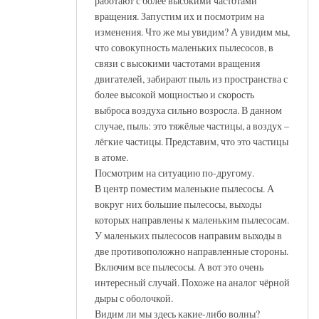
работают с более высокими частотами
вращения. Запустим их и посмотрим на
изменения. Что же мы увидим? А увидим мы,
что совокупность маленьких пылесосов, в
связи с высокими частотами вращения
двигателей, забирают пыль из пространства с
более высокой мощностью и скорость
выброса воздуха сильно возросла. В данном
случае, пыль: это тяжёлые частицы, а воздух –
лёгкие частицы. Представим, что это частицы
в атоме.
Посмотрим на ситуацию по-другому.
В центр поместим маленькие пылесосы. А
вокруг них большие пылесосы, выходы
которых направлены к маленьким пылесосам.
У маленьких пылесосов направим выходы в
две противоположно направленные стороны.
Включим все пылесосы. А вот это очень
интересный случай. Похоже на аналог чёрной
дыры с оболочкой.
Видим ли мы здесь какие-либо волны?