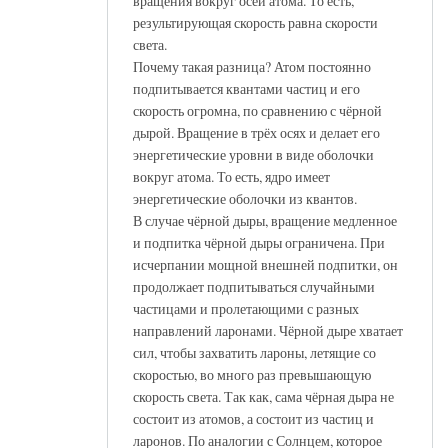
вращения вокруг осей атома. То есть,
результирующая скорость равна скорости
света.
Почему такая разница? Атом постоянно
подпитывается квантами частиц и его
скорость огромна, по сравнению с чёрной
дырой. Вращение в трёх осях и делает его
энергетические уровни в виде оболочки
вокруг атома. То есть, ядро имеет
энергетические оболочки из квантов.
В случае чёрной дыры, вращение медленное
и подпитка чёрной дыры ограничена. При
исчерпании мощной внешней подпитки, он
продолжает подпитываться случайными
частицами и пролетающими с разных
направлений ларонами. Чёрной дыре хватает
сил, чтобы захватить лароны, летящие со
скоростью, во много раз превышающую
скорость света. Так как, сама чёрная дыра не
состоит из атомов, а состоит из частиц и
ларонов. По аналогии с Солнцем, которое