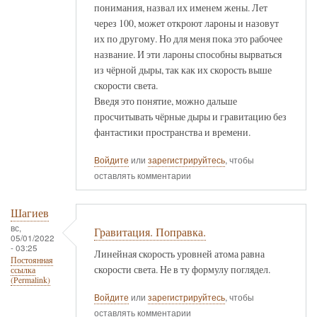
понимания, назвал их именем жены. Лет
через 100, может откроют лароны и назовут
их по другому. Но для меня пока это рабочее
название. И эти лароны способны вырваться
из чёрной дыры, так как их скорость выше
скорости света.
Введя это понятие, можно дальше
просчитывать чёрные дыры и гравитацию без
фантастики пространства и времени.
Войдите
или
зарегистрируйтесь
, чтобы
оставлять комментарии
Шагиев
вс,
Гравитация. Поправка.
05/01/2022
- 03:25
Линейная скорость уровней атома равна
Постоянная
скорости света. Не в ту формулу поглядел.
ссылка
(Permalink)
Войдите
или
зарегистрируйтесь
, чтобы
оставлять комментарии