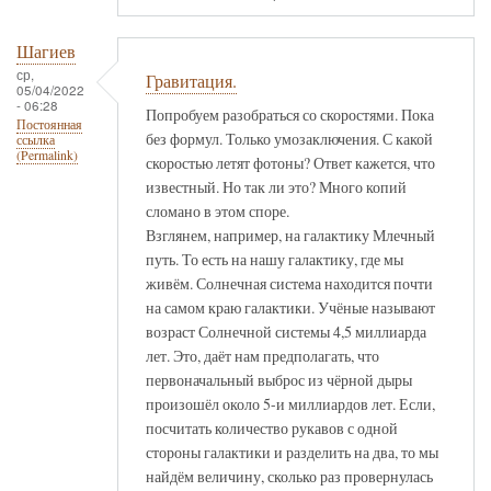
Шагиев
ср,
Гравитация.
05/04/2022
- 06:28
Попробуем разобраться со скоростями. Пока
Постоянная
без формул. Только умозаключения. С какой
ссылка
(Permalink)
скоростью летят фотоны? Ответ кажется, что
известный. Но так ли это? Много копий
сломано в этом споре.
Взглянем, например, на галактику Млечный
путь. То есть на нашу галактику, где мы
живём. Солнечная система находится почти
на самом краю галактики. Учёные называют
возраст Солнечной системы 4,5 миллиарда
лет. Это, даёт нам предполагать, что
первоначальный выброс из чёрной дыры
произошёл около 5-и миллиардов лет. Если,
посчитать количество рукавов с одной
стороны галактики и разделить на два, то мы
найдём величину, сколько раз провернулась