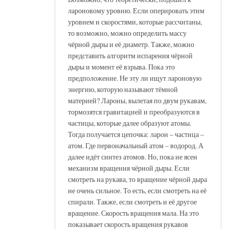
лароновому уровню. Если оперировать этим
уровнем и скоростями, которые рассчитаны,
то возможно, можно определить массу
чёрной дыры и её диаметр. Также, можно
представить алгоритм испарения чёрной
дыры и момент её взрыва. Пока это
предположение. Не эту ли ищут лароновую
энергию, которую называют тёмной
материей? Лароны, вылетая по двум рукавам,
тормозятся гравитацией и преобразуются в
частицы, которые далее образуют атомы.
Тогда получается цепочка: ларон – частица –
атом. Где первоначальный атом – водород. А
далее идёт синтез атомов. Но, пока не ясен
механизм вращения чёрной дыры. Если
смотреть на рукава, то вращение чёрной дыра
не очень сильное. То есть, если смотреть на её
спирали. Также, если смотреть и её другое
вращение. Скорость вращения мала. На это
показывает скорость вращения рукавов