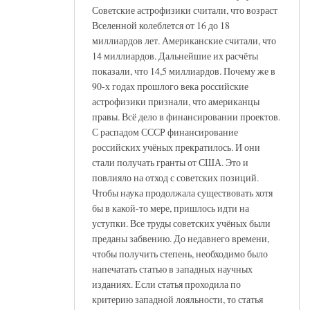
Советские астрофизики считали, что возраст
Вселенной колеблется от 16 до 18
миллиардов лет. Американские считали, что
14 миллиардов. Дальнейшие их расчёты
показали, что 14,5 миллиардов. Почему же в
90-х годах прошлого века российские
астрофизики признали, что американцы
правы. Всё дело в финансировании проектов.
С распадом СССР финансирование
российских учёных прекратилось. И они
стали получать гранты от США. Это и
повлияло на отход с советских позиций.
Чтобы наука продолжала существовать хотя
бы в какой-то мере, пришлось идти на
уступки. Все труды советских учёных были
преданы забвению. До недавнего времени,
чтобы получить степень, необходимо было
напечатать статью в западных научных
изданиях. Если статья проходила по
критерию западной лояльности, то статья