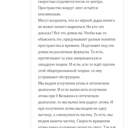
скоростью отдаляется песок от центра..
Пространство вокруг лент остаётся
неизменным.
Могут возразить, что из чёрной дыры ничего
не может ничего вырваться. Но кто это
доказал? Всё это домыслы. Чтобы как-то
объяснить это, придумывают разные понятия
пространства и времени. Подгоняют под эти
домыслы различные формулы. То есть,
притягивают за уши американскую и
западную теории. И если, кто-то идёт против
этой общепризнанной теории, то ему
устраивают обструкцию.
Мы видим излучения атома в оптическом
диапазоне. И если вычислить излучение
атома при 0 Кельвина в оптическом
диапазоне, то мы вычислим радиус атома. И
при излучении атома мы видим не одну
частицу, а совокупность частиц. То есть, мы
видим кванты частиц. Скорость вращения
атома равна половине скорости света. Так как