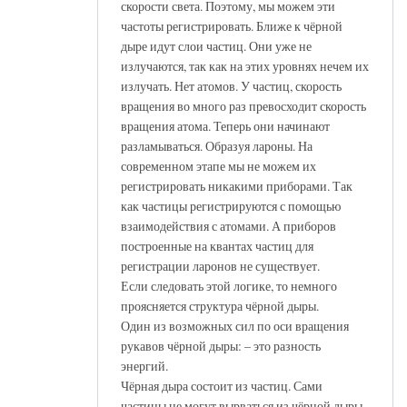
скорости света. Поэтому, мы можем эти
частоты регистрировать. Ближе к чёрной
дыре идут слои частиц. Они уже не
излучаются, так как на этих уровнях нечем их
излучать. Нет атомов. У частиц, скорость
вращения во много раз превосходит скорость
вращения атома. Теперь они начинают
разламываться. Образуя лароны. На
современном этапе мы не можем их
регистрировать никакими приборами. Так
как частицы регистрируются с помощью
взаимодействия с атомами. А приборов
построенные на квантах частиц для
регистрации ларонов не существует.
Если следовать этой логике, то немного
проясняется структура чёрной дыры.
Один из возможных сил по оси вращения
рукавов чёрной дыры: – это разность
энергий.
Чёрная дыра состоит из частиц. Сами
частицы не могут вырваться из чёрной дыры.