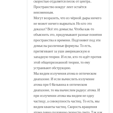
скоростью отдаляется песок от центра..
Пространство вокруг лент остаётся
неизменным.
Могут возразить, что из чёрной дыры ничего
не может ничего вырваться. Но кто это
доказал? Всё это домыслы. Чтобы как-то
объяснить это, придумывают разные понятия
пространства и времени. Подгоняют под эти
домыслы различные формулы. То есть,
притягивают за уши американскую и
западную теории. И если, кто-то идёт против
этой общепризнанной теории, то ему
устраивают обструкцию.
Мы видим излучения атома в оптическом
диапазоне. И если вычислить излучение
атома при 0 Кельвина в оптическом
диапазоне, то мы вычислим радиус атома. И
при излучении атома мы видим не одну
частицу, а совокупность частиц. То есть, мы
видим кванты частиц. Скорость вращения
атома равна половине скорости света. Так как