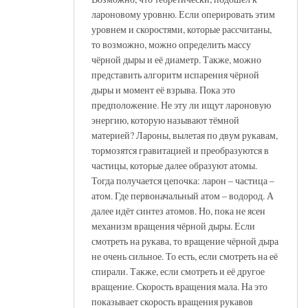
лароновому уровню. Если оперировать этим
уровнем и скоростями, которые рассчитаны,
то возможно, можно определить массу
чёрной дыры и её диаметр. Также, можно
представить алгоритм испарения чёрной
дыры и момент её взрыва. Пока это
предположение. Не эту ли ищут лароновую
энергию, которую называют тёмной
материей? Лароны, вылетая по двум рукавам,
тормозятся гравитацией и преобразуются в
частицы, которые далее образуют атомы.
Тогда получается цепочка: ларон – частица –
атом. Где первоначальный атом – водород. А
далее идёт синтез атомов. Но, пока не ясен
механизм вращения чёрной дыры. Если
смотреть на рукава, то вращение чёрной дыра
не очень сильное. То есть, если смотреть на её
спирали. Также, если смотреть и её другое
вращение. Скорость вращения мала. На это
показывает скорость вращения рукавов