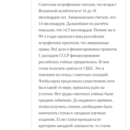
Советские астрофизики считали, что возраст
Вселенной колеблется от 16 до 18
миллиардов лет. Американские считали, что
14 миллиардов. Дальнейшие их расчёты
показали, что 14,5 миллиардов. Почему же в
90-х годах прошлого века российские
астрофизики признали, что американцы
правы. Всё дело в финансировании проектов.
С распадом СССР финансирование
российских учёных прекратилось. И они
стали получать гранты от США. Это и
повлияло на отход с советских позиций.
Чтобы наука продолжала существовать хотя
бы в какой-то мере, пришлось идти на
уступки. Все труды советских учёных были
преданы забвению. До недавнего времени,
чтобы получить степень, необходимо было
напечатать статью в западных научных
изданиях. Если статья проходила по
критерию западной лояльности, то статья