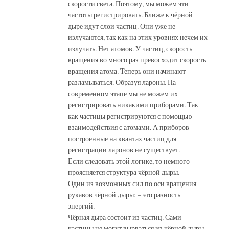
скорости света. Поэтому, мы можем эти
частоты регистрировать. Ближе к чёрной
дыре идут слои частиц. Они уже не
излучаются, так как на этих уровнях нечем их
излучать. Нет атомов. У частиц, скорость
вращения во много раз превосходит скорость
вращения атома. Теперь они начинают
разламываться. Образуя лароны. На
современном этапе мы не можем их
регистрировать никакими приборами. Так
как частицы регистрируются с помощью
взаимодействия с атомами. А приборов
построенные на квантах частиц для
регистрации ларонов не существует.
Если следовать этой логике, то немного
проясняется структура чёрной дыры.
Один из возможных сил по оси вращения
рукавов чёрной дыры: – это разность
энергий.
Чёрная дыра состоит из частиц. Сами
частицы не могут вырваться из чёрной дыры.