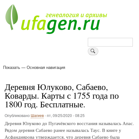
Перейти
к
основному
содержанию
Поиск
Показать — Основная навигация
Основная
навигация
Деревни
Форум
Поиск земляков
Татарские имена
Блоги
Войти
Поддержи Уфаген!
Деревня Юлуково, Сабаево,
Коварды. Карты с 1755 года по
1800 год. Бесплатные.
Опубликовано
Шагиев
-
пт, 09/25/2020 - 08:25
Деревня Юлуково до Пугачёвского восстания называлась Апас.
Рядом деревня Сабаево ранее называлась Таус. В книге у
Асфандиярова утверждается, что деревня Сабаево была