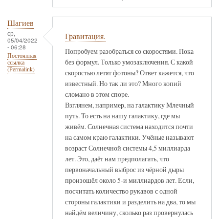
Шагиев
ср,
Гравитация.
05/04/2022
- 06:28
Попробуем разобраться со скоростями. Пока
Постоянная
без формул. Только умозаключения. С какой
ссылка
(Permalink)
скоростью летят фотоны? Ответ кажется, что
известный. Но так ли это? Много копий
сломано в этом споре.
Взглянем, например, на галактику Млечный
путь. То есть на нашу галактику, где мы
живём. Солнечная система находится почти
на самом краю галактики. Учёные называют
возраст Солнечной системы 4,5 миллиарда
лет. Это, даёт нам предполагать, что
первоначальный выброс из чёрной дыры
произошёл около 5-и миллиардов лет. Если,
посчитать количество рукавов с одной
стороны галактики и разделить на два, то мы
найдём величину, сколько раз провернулась