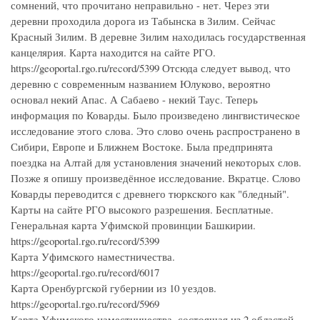
сомнений, что прочитано неправильно - нет. Через эти
деревни проходила дорога из Табынска в Зилим. Сейчас
Красный Зилим. В деревне Зилим находилась государственная
канцелярия. Карта находится на сайте РГО.
https://geoportal.rgo.ru/record/5399 Отсюда следует вывод, что
деревню с современным названием Юлуково, вероятно
основал некий Апас. А Сабаево - некий Таус. Теперь
информация по Коварды. Было произведено лингвистическое
исследование этого слова. Это слово очень распространено в
Сибири, Европе и Ближнем Востоке. Была предпринята
поездка на Алтай для установления значений некоторых слов.
Позже я опишу произведённое исследование. Вкратце. Слово
Коварды переводится с древнего тюркского как "бледный".
Карты на сайте РГО высокого разрешения. Бесплатные.
Генеральная карта Уфимской провинции Башкирии.
https://geoportal.rgo.ru/record/5399
Карта Уфимского наместничества.
https://geoportal.rgo.ru/record/6017
Карта Оренбургской губернии из 10 уездов.
https://geoportal.rgo.ru/record/5969
Карта Уфимского наместничества, состоящая из 2 областей,