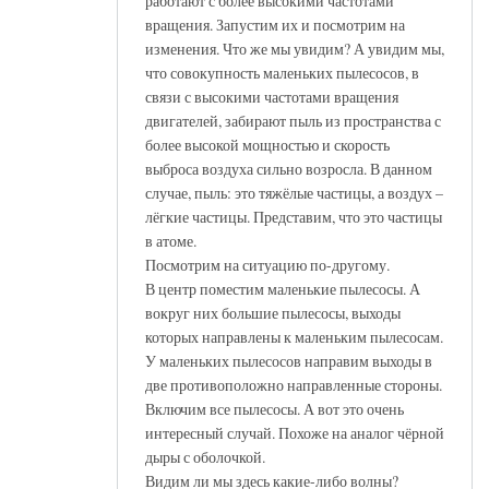
работают с более высокими частотами
вращения. Запустим их и посмотрим на
изменения. Что же мы увидим? А увидим мы,
что совокупность маленьких пылесосов, в
связи с высокими частотами вращения
двигателей, забирают пыль из пространства с
более высокой мощностью и скорость
выброса воздуха сильно возросла. В данном
случае, пыль: это тяжёлые частицы, а воздух –
лёгкие частицы. Представим, что это частицы
в атоме.
Посмотрим на ситуацию по-другому.
В центр поместим маленькие пылесосы. А
вокруг них большие пылесосы, выходы
которых направлены к маленьким пылесосам.
У маленьких пылесосов направим выходы в
две противоположно направленные стороны.
Включим все пылесосы. А вот это очень
интересный случай. Похоже на аналог чёрной
дыры с оболочкой.
Видим ли мы здесь какие-либо волны?