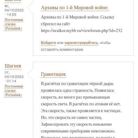
вс,
Архивы по 1-й Мировой войне.
04/10/2022
- 14:55
Архивы по 1-й Мировой войне. Ссылку
Постоянная
сбросил на сайт
ссылка
(Permalink)
https://uralkor.mybb.ru/viewforum.php?id=232
Войдите
или
зарегистрируйтесь
, чтобы
оставлять комментарии
Шагиев
пт,
Гравитация.
04/15/2022
- 01:14
В расчётах по гравитации чёрной дыры
Постоянная
проявилась одна странность. Появилась
ссылка
(Permalink)
скорость, во много раз превышающая
скорость света. В расчётах по атомам её нет.
Эта скорость, также проявляется в частицах.
Но, это скорость не самих частиц.
Зафиксировать эту скорость никакими
современными приборами невозможно.
Возможно, что теоретически, подошёл к