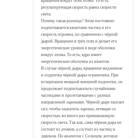
вращения вокруг осей атома. То есть,
результирующая скорость равна скорости
света.
Почему такая разница? Атом постоянно
подпитывается квантами частиц и его
скорость огромна, по сравнению с чёрной
дырой. Вращение в трёх осях и делает его
энергетические уровни в виде оболочки
вокруг атома. То есть, ядро имеет
энергетические оболочки из квантов.
В случае чёрной дыры, вращение медленное
и подпитка чёрной дыры ограничена. При
исчерпании мощной внешней подпитки, он
продолжает подпитываться случайными
частицами и пролетающими с разных
направлений ларонами. Чёрной дыре хватает
сил, чтобы захватить лароны, летящие со
скоростью, во много раз превышающую
скорость света. Так как, сама чёрная дыра не
состоит из атомов, а состоит из частиц и
ларонов. По аналогии с Солнцем, которое