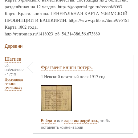
разделённая на 12 уездов. https://geoportal.rgo.ru/record/6063
Карта Красильникова. ГЕНЕРАЛЬНАЯ КАРТА УФИМСКОЙ
ПРОВИНЦИИ И БАШКИРИИ. https://www.prlib.ru/item/976461
Карта 1802 года.
http://retromap.ru/1418023_z8_54.314386,56.673889
Деревни
Шагиев
сб,
Фрагмент книги потерь.
03/26/2022
- 17:19
1 Невский пехотный полк 1917 год.
Постоянная
ссылка
(Permalink)
Войдите
или
зарегистрируйтесь
, чтобы
оставлять комментарии