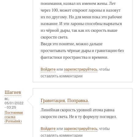
понимания, назвал их именем жены. Лет
через 100, может откроют лароны и назовут
их по другому. Но для меня пока это рабочее
название. И эти лароны способны вырваться
из чёрной дыры, так как их скорость выше
скорости света.
Введя это понятие, можно дальше
просчитывать чёрные дыры и гравитацию без
фантастики пространства и времени.
Войдите
или
зарегистрируйтесь
, чтобы
оставлять комментарии
Шагиев
вс,
Гравитация. Поправка.
05/01/2022
- 03:25
Линейная скорость уровней атома равна
Постоянная
скорости света. Не в ту формулу поглядел.
ссылка
(Permalink)
Войдите
или
зарегистрируйтесь
, чтобы
оставлять комментарии