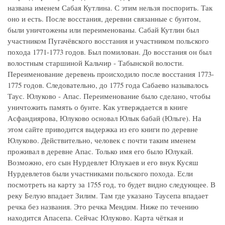
названа именем Сабая Кутлина. С этим нельзя поспорить. Так
оно и есть. После восстания, деревни связанные с бунтом,
были уничтожены или переименованы. Сабай Кутлин был
участником Пугачёвского восстания и участником польского
похода 1771-1773 годов. Был помилован. До восстания он был
волостным старшиной Кальчир - Табынской волости.
Переименование деревень происходило после восстания 1773-
1775 годов. Следовательно, до 1775 года Сабаево называлось
Таус. Юлуково - Апас. Переименование было сделано, чтобы
уничтожить память о бунте. Как утверждается в книге
Асфандиярова, Юлуково основал Юлык бабай (Юльге). На
этом сайте приводится выдержка из его книги по деревне
Юлуково. Действительно, человек с почти таким именем
проживал в деревне Апас. Только имя его было Юлукай.
Возможно, его сын Нурдевлет Юлукаев и его внук Кусяш
Нурдевлетов были участниками польского похода. Если
посмотреть на карту за 1755 год, то будет видно следующее. В
реку Белую впадает Зилим. Там где указано Таусепа впадает
речка без названия. Это речка Мендим. Ниже по течению
находится Апасепа. Сейчас Юлуково. Карта чёткая и