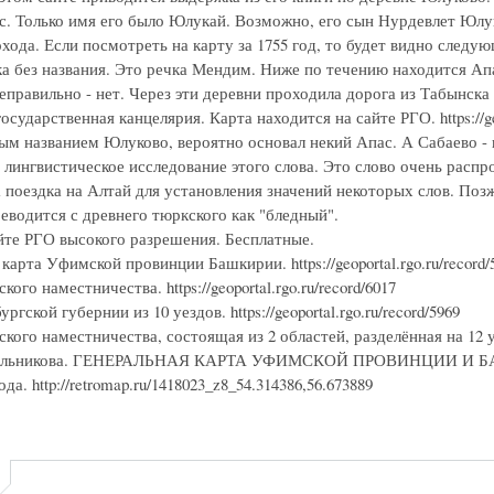
с. Только имя его было Юлукай. Возможно, его сын Нурдевлет Юлу
хода. Если посмотреть на карту за 1755 год, то будет видно следу
ка без названия. Это речка Мендим. Ниже по течению находится Ап
еправильно - нет. Через эти деревни проходила дорога из Табынска
осударственная канцелярия. Карта находится на сайте РГО. https://ge
ым названием Юлуково, вероятно основал некий Апас. А Сабаево -
 лингвистическое исследование этого слова. Это слово очень расп
 поездка на Алтай для установления значений некоторых слов. Поз
еводится с древнего тюркского как "бледный".
йте РГО высокого разрешения. Бесплатные.
карта Уфимской провинции Башкирии. https://geoportal.rgo.ru/record/
ого наместничества. https://geoportal.rgo.ru/record/6017
гской губернии из 10 уездов. https://geoportal.rgo.ru/record/5969
ого наместничества, состоящая из 2 областей, разделённая на 12 уездо
ильникова. ГЕНЕРАЛЬНАЯ КАРТА УФИМСКОЙ ПРОВИНЦИИ И БАШКИРИ
да. http://retromap.ru/1418023_z8_54.314386,56.673889