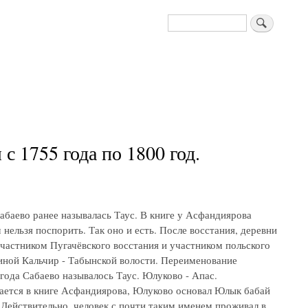
Поиск
 1755 года по 1800 год.
абаево ранее называлась Таус. В книге у Асфандиярова
нельзя поспорить. Так оно и есть. После восстания, деревни
частником Пугачёвского восстания и участником польского
иной Кальчир - Табынской волости. Переименование
 года Сабаево называлось Таус. Юлуково - Апас.
ается в книге Асфандиярова, Юлуково основал Юлык бабай
 Действительно, человек с почти таким именем проживал в