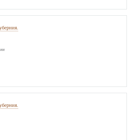
уберния.
рии
уберния.