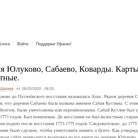
Перейти
к
основному
содержанию
Блоги
Войти
Поддержи Уфаген!
я Юлуково, Сабаево, Коварды. Карты с
тные.
о
Шагиев
-
пт, 09/25/2020 - 08:25
ково до Пугачёвского восстания называлась Апас. Рядом деревня С
я, что деревня Сабаево была названа именем Сабая Кутлина. С этим 
 бунтом, были уничтожены или переименованы. Сабай Кутлин был у
-1773 годов. Был помилован. До восстания он был волостным старш
исходило после восстания 1773-1775 годов. Следовательно, до 1775
ние было сделано, чтобы уничтожить память о бунте. Как утвержд
 этом сайте приводится выдержка из его книги по деревне Юлуково.