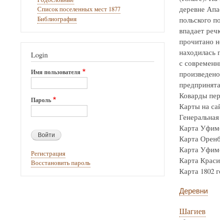
деревне Апа
Список поселенных мест 1877
Библиография
польского по
впадает реч
прочитано н
находилась г
Login
с современн
Имя пользователя
произведено
предпринята
Коварды пер
Пароль
Карты на са
Генеральная 
Карта Уфимск
Карта Оренбур
Карта Уфимск
Регистрация
Карта Крас
Восстановить пароль
Карта 1802 го
Деревни
Шагиев