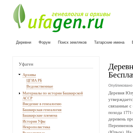
Деревни
Форум
Поиск земляков
Татарские имена
Основная
навигация
Деревн
Уфаген
Беспла
Архивы
ЦГИА РБ
Опубликован
Ведомственные
Деревня Юлу
Материалы по истории Башкирской
АССР
утверждаетс
Введение в генеалогию
связанные с
Башкирская генеалогия
похода 1771
Башкирские племена
деревень про
История Уфы
Переименова
Некрополистика
(Юльге). На
Родословные