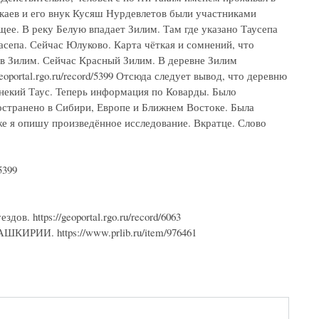
каев и его внук Кусяш Нурдевлетов были участниками
ющее. В реку Белую впадает Зилим. Там где указано Таусепа
асепа. Сейчас Юлуково. Карта чёткая и сомнений, что
 в Зилим. Сейчас Красный Зилим. В деревне Зилим
oportal.rgo.ru/record/5399 Отсюда следует вывод, что деревню
 некий Таус. Теперь информация по Коварды. Было
ространено в Сибири, Европе и Ближнем Востоке. Была
же я опишу произведённое исследование. Вкратце. Слово
5399
в. https://geoportal.rgo.ru/record/6063
И. https://www.prlib.ru/item/976461