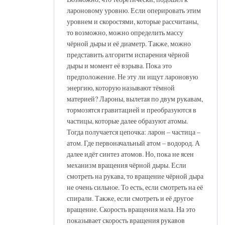
лароновому уровню. Если оперировать этим
уровнем и скоростями, которые рассчитаны,
то возможно, можно определить массу
чёрной дыры и её диаметр. Также, можно
представить алгоритм испарения чёрной
дыры и момент её взрыва. Пока это
предположение. Не эту ли ищут лароновую
энергию, которую называют тёмной
материей? Лароны, вылетая по двум рукавам,
тормозятся гравитацией и преобразуются в
частицы, которые далее образуют атомы.
Тогда получается цепочка: ларон – частица –
атом. Где первоначальный атом – водород. А
далее идёт синтез атомов. Но, пока не ясен
механизм вращения чёрной дыры. Если
смотреть на рукава, то вращение чёрной дыра
не очень сильное. То есть, если смотреть на её
спирали. Также, если смотреть и её другое
вращение. Скорость вращения мала. На это
показывает скорость вращения рукавов