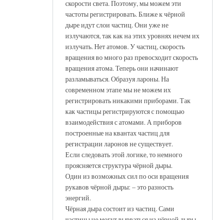
скорости света. Поэтому, мы можем эти
частоты регистрировать. Ближе к чёрной
дыре идут слои частиц. Они уже не
излучаются, так как на этих уровнях нечем их
излучать. Нет атомов. У частиц, скорость
вращения во много раз превосходит скорость
вращения атома. Теперь они начинают
разламываться. Образуя лароны. На
современном этапе мы не можем их
регистрировать никакими приборами. Так
как частицы регистрируются с помощью
взаимодействия с атомами. А приборов
построенные на квантах частиц для
регистрации ларонов не существует.
Если следовать этой логике, то немного
проясняется структура чёрной дыры.
Один из возможных сил по оси вращения
рукавов чёрной дыры: – это разность
энергий.
Чёрная дыра состоит из частиц. Сами
частицы не могут вырваться из чёрной дыры.