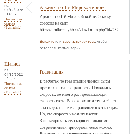
вс,
Архивы по 1-й Мировой войне.
04/10/2022
- 14:55
Архивы по 1-й Мировой войне. Ссылку
Постоянная
сбросил на сайт
ссылка
(Permalink)
https://uralkor.mybb.ru/viewforum.php?id=232
Войдите
или
зарегистрируйтесь
, чтобы
оставлять комментарии
Шагиев
пт,
Гравитация.
04/15/2022
- 01:14
В расчётах по гравитации чёрной дыры
Постоянная
проявилась одна странность. Появилась
ссылка
(Permalink)
скорость, во много раз превышающая
скорость света. В расчётах по атомам её нет.
Эта скорость, также проявляется в частицах.
Но, это скорость не самих частиц.
Зафиксировать эту скорость никакими
современными приборами невозможно.
Возможно, что теоретически, подошёл к