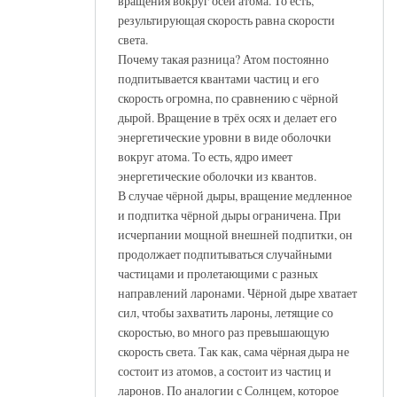
вращения вокруг осей атома. То есть,
результирующая скорость равна скорости
света.
Почему такая разница? Атом постоянно
подпитывается квантами частиц и его
скорость огромна, по сравнению с чёрной
дырой. Вращение в трёх осях и делает его
энергетические уровни в виде оболочки
вокруг атома. То есть, ядро имеет
энергетические оболочки из квантов.
В случае чёрной дыры, вращение медленное
и подпитка чёрной дыры ограничена. При
исчерпании мощной внешней подпитки, он
продолжает подпитываться случайными
частицами и пролетающими с разных
направлений ларонами. Чёрной дыре хватает
сил, чтобы захватить лароны, летящие со
скоростью, во много раз превышающую
скорость света. Так как, сама чёрная дыра не
состоит из атомов, а состоит из частиц и
ларонов. По аналогии с Солнцем, которое