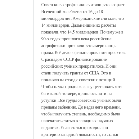
Советские астрофизики считали, что возраст
Вселенной колеблется от 16 до 18
миллиардов лет. Американские считали, что
14 миллиардов. Дальнейшие их расчёты
показали, что 14,5 миллиардов. Почему же в
90-х годах прошлого века российские
астрофизики признали, что американцы
правы. Всё дело в финансировании проектов.
С распадом СССР финансирование
российских учёных прекратилось. И они
стали получать гранты от США. Это и
повлияло на отход с советских позиций.
Чтобы наука продолжала существовать хотя
бы в какой-то мере, пришлось идти на
уступки. Все труды советских учёных были
преданы забвению. До недавнего времени,
чтобы получить степень, необходимо было
напечатать статью в западных научных
изданиях. Если статья проходила по
критерию западной лояльности, то статья