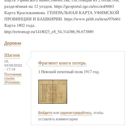
разделённая на 12 уездов. https://geoportal.rgo.ru/record/6063
Карта Красильникова. ГЕНЕРАЛЬНАЯ КАРТА УФИМСКОЙ
ПРОВИНЦИИ И БАШКИРИИ. https://www.prlib.ru/item/976461
Карта 1802 года.
http://retromap.ru/1418023_z8_54.314386,56.673889
Деревни
Шагиев
сб,
Фрагмент книги потерь.
03/26/2022
- 17:19
1 Невский пехотный полк 1917 год.
Постоянная
ссылка
(Permalink)
Войдите
или
зарегистрируйтесь
, чтобы
оставлять комментарии