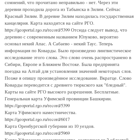
сомнений, что прочитано неправильно - нет. Через эти
деревни проходила дорога из Табынска в Зилим. Сейчас
Красный Зилим. В деревне Зилим находилась государственная
канцелярия. Карта находится на сайте РГО.
https://geoportal.rgo.ru/record/5399 Отсюда следует вывод, что
деревню с современным названием Юлуково, вероятно
основал некий Апас. А Сабаево - некий Таус. Теперь
информация по Коварды. Было произведено лингвистическое
исследование этого слова. Это слово очень распространено в
Сибири, Европе и Ближнем Востоке. Была предпринята
поездка на Алтай для установления значений некоторых слов.
Позже я опишу произведённое исследование. Вкратце. Слово
Коварды переводится с древнего тюркского как "бледный".
Карты на сайте РГО высокого разрешения. Бесплатные.
Генеральная карта Уфимской провинции Башкирии.
https://geoportal.rgo.ru/record/5399
Карта Уфимского наместничества.
https://geoportal.rgo.ru/record/6017
Карта Оренбургской губернии из 10 уездов.
https://geoportal.rgo.ru/record/5969
Карта Уфимского наместничества, состоящая из 2 областей,