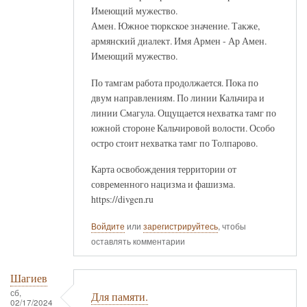
Имеющий мужество.
Амен. Южное тюркское значение. Также,
армянский диалект. Имя Армен - Ар Амен.
Имеющий мужество.
По тамгам работа продолжается. Пока по
двум направлениям. По линии Кальчира и
линии Смагула. Ощущается нехватка тамг по
южной стороне Кальчировой волости. Особо
остро стоит нехватка тамг по Толпарово.
Карта освобождения территории от
современного нацизма и фашизма.
https://divgen.ru
Войдите
или
зарегистрируйтесь
, чтобы
оставлять комментарии
Шагиев
сб,
Для памяти.
02/17/2024