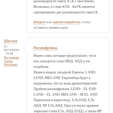
разновидности тамги Ҡ (К с хвостиком).
Возможно, в слове КҮК - КьУК имеются
одновременно две разновидности тамги К.
Войдите
или
зарегистрируйтесь
, чтобы
оставлять комментарии
Шагиев
пт,
Расшифровка.
03/15/2024
- 15:46
Ищем слова, которые предполагают, что в
Постоянная
них находится слово ИНД, АНД и им
ссылка
(Permalink)
подобные.
Ищем в языках западной Европы. LAND,
LEND, IRELAND. Европейцы будут в
недоумении, что их язык древнетюркский.
Пробуем расшифровать. LEND – EL END.
LAND – EL AND. IRELAND – IR EL AND.
Переносим в кириллицу. ЕЛь ЕНД. ЕЛь
АНД. ИР ЕЛь АНД. Присутствуют древние
тюркские слова ЕЛь, АНД (ЕНД), а также ИР.