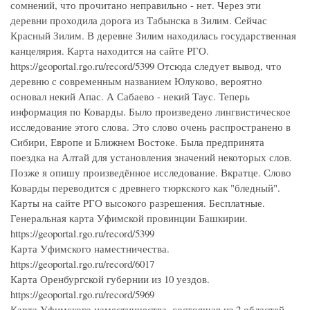
сомнений, что прочитано неправильно - нет. Через эти
деревни проходила дорога из Табынска в Зилим. Сейчас
Красный Зилим. В деревне Зилим находилась государственная
канцелярия. Карта находится на сайте РГО.
https://geoportal.rgo.ru/record/5399 Отсюда следует вывод, что
деревню с современным названием Юлуково, вероятно
основал некий Апас. А Сабаево - некий Таус. Теперь
информация по Коварды. Было произведено лингвистическое
исследование этого слова. Это слово очень распространено в
Сибири, Европе и Ближнем Востоке. Была предпринята
поездка на Алтай для установления значений некоторых слов.
Позже я опишу произведённое исследование. Вкратце. Слово
Коварды переводится с древнего тюркского как "бледный".
Карты на сайте РГО высокого разрешения. Бесплатные.
Генеральная карта Уфимской провинции Башкирии.
https://geoportal.rgo.ru/record/5399
Карта Уфимского наместничества.
https://geoportal.rgo.ru/record/6017
Карта Оренбургской губернии из 10 уездов.
https://geoportal.rgo.ru/record/5969
Карта Уфимского наместничества, состоящая из 2 областей,