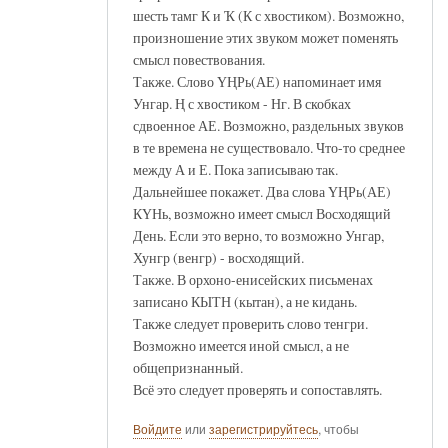
шесть тамг К и Ҡ (К с хвостиком). Возможно,
произношение этих звуком может поменять
смысл повествования.
Также. Слово ҮҢРь(АЕ) напоминает имя
Унгар. Ң с хвостиком - Нг. В скобках
сдвоенное АЕ. Возможно, раздельных звуков
в те времена не существовало. Что-то среднее
между А и Е. Пока записываю так.
Дальнейшее покажет. Два слова ҮҢРь(АЕ)
КҮНь, возможно имеет смысл Восходящий
День. Если это верно, то возможно Унгар,
Хунгр (венгр) - восходящий.
Также. В орхоно-енисейских письменах
записано КЫТН (кытан), а не кидань.
Также следует проверить слово тенгри.
Возможно имеется иной смысл, а не
общепризнанный.
Всё это следует проверять и сопоставлять.
Войдите
или
зарегистрируйтесь
, чтобы