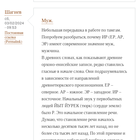
Шагиев
сб,
Муж.
03/02/2024
- 09:53
Небольшая передышка в работе по тамгам.
Постоянная
Попробуем разобраться, почему ИР (ЕР, АР,
ссылка
(Permalink)
ЭР) имеют современное значение муж,
мужчина.
В древних словах, как показывают древние
орхоно-енисейские записи, редко ставились
гласные в начале слова. Они подразумевались
в зависимости от направлений
древнетюркского произношения. ЕР –
северное. АР – южное. ЭР – западное. ИР –
восточное. Начальный звук у первобытных
людей ЙЫТ ЙУРЕК (тюрк) (сердце земли)
было Р. Это начальное становление речи.
Думаю, что становление речи началось
несколько десятков тысяч лет назад, но не
более ста тысяч лет назад. По этой причине и
имеется пока небольшой разброс в словах у