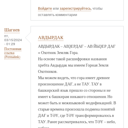
Войдите
или
зарегистрируйтесь
, чтобы
оставлять комментарии
Шагиев
пт,
АВДЫРДАК
03/15/2024
- 01:29
АВДЫРДАК – АВҘЕРДАҒ – АВ ЙЫҘЕР ДАҒ
Постоянная
= Охотник Земляк Гора.
ссылка
(Permalink)
На основе такой расшифровки названия
хребта Авдырдак мы имеем Горная Земля
Охотников.
Мы можем видеть, что гора имеет древнее
произношение ДАҒ, а не ТАУ. ТАУ в
башкирский язык пришло со стороны и не
имеет к башкирам никакого отношения. Но
может быть и межязыковой модификацией. В
старые времена произошла подмена понятий
ДАҒ и ТӘҮ, где ТӘҮ трансформировалось в
ТАУ. Ранее рассматривалось, что ТӘҮ – небо,
небеса.