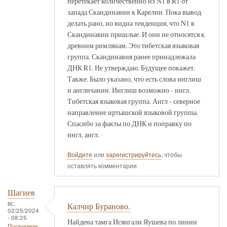
перетекает количественно из N1 в R1 от
запада Скандинавии к Карелии. Пока вывод
делать рано, но видна тенденция, что N1 в
Скандинавии пришлые. И они не относятся к
древним римлянам. Это тибетская языковая
группа. Скандинавия ранее принадлежала
ДНК R1. Не утверждаю. Будущее покажет.
Также. Было указано, что есть слова инглиш
и англичанин. Инглиш возможно - ингл.
Тибетская языковая группа. Англ - северное
направление иртышской языковой группы.
Спасибо за факты по ДНК и поправку по
ингл, англ.
Войдите
или
зарегистрируйтесь
, чтобы
оставлять комментарии
Шагиев
вс,
Калчир Бураново.
02/25/2024
- 08:25
Найдена тамга Исянгали Яушева по линии
Постоянная