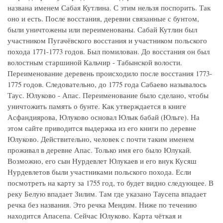
названа именем Сабая Кутлина. С этим нельзя поспорить. Так
оно и есть. После восстания, деревни связанные с бунтом,
были уничтожены или переименованы. Сабай Кутлин был
участником Пугачёвского восстания и участником польского
похода 1771-1773 годов. Был помилован. До восстания он был
волостным старшиной Кальчир - Табынской волости.
Переименование деревень происходило после восстания 1773-
1775 годов. Следовательно, до 1775 года Сабаево называлось
Таус. Юлуково - Апас. Переименование было сделано, чтобы
уничтожить память о бунте. Как утверждается в книге
Асфандиярова, Юлуково основал Юлык бабай (Юльге). На
этом сайте приводится выдержка из его книги по деревне
Юлуково. Действительно, человек с почти таким именем
проживал в деревне Апас. Только имя его было Юлукай.
Возможно, его сын Нурдевлет Юлукаев и его внук Кусяш
Нурдевлетов были участниками польского похода. Если
посмотреть на карту за 1755 год, то будет видно следующее. В
реку Белую впадает Зилим. Там где указано Таусепа впадает
речка без названия. Это речка Мендим. Ниже по течению
находится Апасепа. Сейчас Юлуково. Карта чёткая и