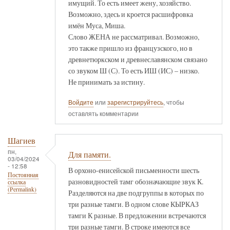
имущий. То есть имеет жену, хозяйство.
Возможно, здесь и кроется расшифровка
имён Муса, Миша.
Слово ЖЕНА не рассматривал. Возможно,
это также пришло из французского, но в
древнетюркском и древнеславянском связано
со звуком Ш (С). То есть ИШ (ИС) – низко.
Не принимать за истину.
Войдите
или
зарегистрируйтесь
, чтобы
оставлять комментарии
Шагиев
пн,
Для памяти.
03/04/2024
- 12:58
В орхоно-енисейской письменности шесть
Постоянная
разновидностей тамг обозначающие звук К.
ссылка
(Permalink)
Разделяются на две подгруппы в которых по
три разные тамги. В одном слове КЫРКАЗ
тамги К разные. В предложении встречаются
три разные тамги. В строке имеются все