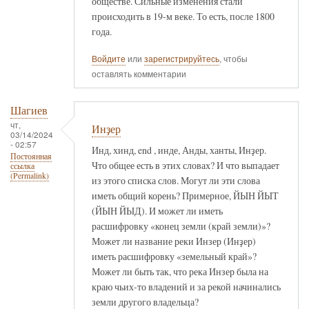
обществе. Сильные изменения стали
происходить в 19-м веке. То есть, после 1800
года.
Войдите
или
зарегистрируйтесь
, чтобы
оставлять комментарии
Шагиев
чт,
Инҙер
03/14/2024
- 02:57
Инд, хинд, end , инде, Анды, ханты, Инҙер.
Постоянная
Что общее есть в этих словах? И что выпадает
ссылка
(Permalink)
из этого списка слов. Могут ли эти слова
иметь общий корень? Примерное, ЙЫН ЙЫТ
(ЙЫН ЙЫД). И может ли иметь
расшифровку «конец земли (край земли)»?
Может ли название реки Инзер (Инҙер)
иметь расшифровку «земельный край»?
Может ли быть так, что река Инзер была на
краю чьих-то владений и за рекой начинались
земли другого владельца?