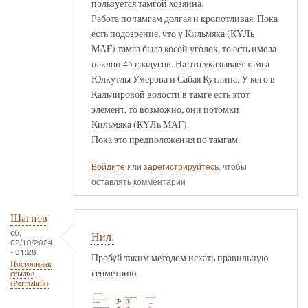
пользуется тамгой хозяина.
Работа по тамгам долгая и кропотливая. Пока
есть подозрение, что у Кильмяка (КҮЛь
МАҒ) тамга была косой уголок, то есть имела
наклон 45 градусов. На это указывает тамга
Юлкутлы Умерова и Сабая Кутлина. У кого в
Кальчировой волости в тамге есть этот
элемент, то возможно, они потомки
Кильмяка (КҮЛь МАҒ).
Пока это предположения по тамгам.
Войдите
или
зарегистрируйтесь
, чтобы
оставлять комментарии
Шагиев
сб,
Нил.
02/10/2024
- 01:28
Пробуй таким методом искать правильную
Постоянная
геометрию.
ссылка
(Permalink)