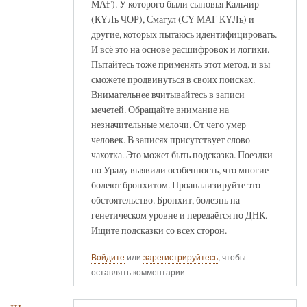
МАҒ). У которого были сыновья Кальчир
(КҮЛь ЧОР), Смагул (СҮ МАҒ КҮЛь) и
другие, которых пытаюсь идентифицировать.
И всё это на основе расшифровок и логики.
Пытайтесь тоже применять этот метод, и вы
сможете продвинуться в своих поисках.
Внимательнее вчитывайтесь в записи
мечетей. Обращайте внимание на
незначительные мелочи. От чего умер
человек. В записях присутствует слово
чахотка. Это может быть подсказка. Поездки
по Уралу выявили особенность, что многие
болеют бронхитом. Проанализируйте это
обстоятельство. Бронхит, болезнь на
генетическом уровне и передаётся по ДНК.
Ищите подсказки со всех сторон.
Войдите
или
зарегистрируйтесь
, чтобы
оставлять комментарии