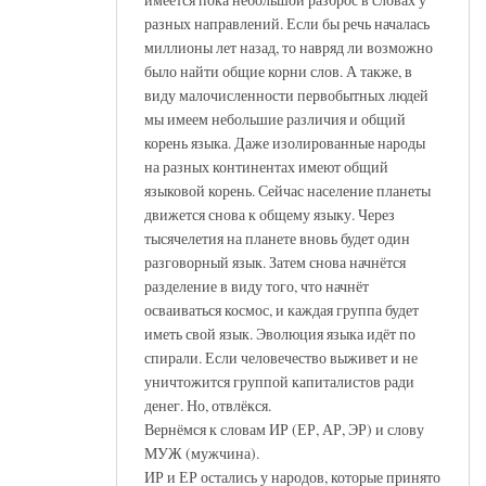
разных направлений. Если бы речь началась
миллионы лет назад, то навряд ли возможно
было найти общие корни слов. А также, в
виду малочисленности первобытных людей
мы имеем небольшие различия и общий
корень языка. Даже изолированные народы
на разных континентах имеют общий
языковой корень. Сейчас население планеты
движется снова к общему языку. Через
тысячелетия на планете вновь будет один
разговорный язык. Затем снова начнётся
разделение в виду того, что начнёт
осваиваться космос, и каждая группа будет
иметь свой язык. Эволюция языка идёт по
спирали. Если человечество выживет и не
уничтожится группой капиталистов ради
денег. Но, отвлёкся.
Вернёмся к словам ИР (ЕР, АР, ЭР) и слову
МУЖ (мужчина).
ИР и ЕР остались у народов, которые принято