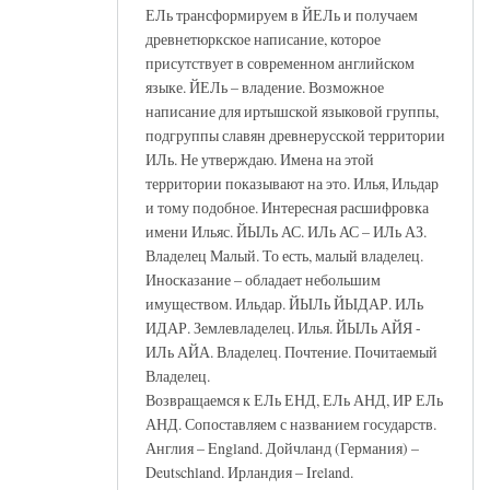
ЕЛь трансформируем в ЙЕЛь и получаем
древнетюркское написание, которое
присутствует в современном английском
языке. ЙЕЛь – владение. Возможное
написание для иртышской языковой группы,
подгруппы славян древнерусской территории
ИЛь. Не утверждаю. Имена на этой
территории показывают на это. Илья, Ильдар
и тому подобное. Интересная расшифровка
имени Ильяс. ЙЫЛь АС. ИЛь АС – ИЛь АЗ.
Владелец Малый. То есть, малый владелец.
Иносказание – обладает небольшим
имуществом. Ильдар. ЙЫЛь ЙЫДАР. ИЛь
ИДАР. Землевладелец. Илья. ЙЫЛь АЙЯ -
ИЛь АЙА. Владелец. Почтение. Почитаемый
Владелец.
Возвращаемся к ЕЛь ЕНД, ЕЛь АНД, ИР ЕЛь
АНД. Сопоставляем с названием государств.
Англия – England. Дойчланд (Германия) –
Deutschland. Ирландия – Ireland.