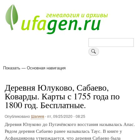
Перейти
к
основному
содержанию
Поиск
Показать — Основная навигация
Основная
навигация
Деревни
Форум
Поиск земляков
Татарские имена
Блоги
Войти
Поддержи Уфаген!
Деревня Юлуково, Сабаево,
Коварды. Карты с 1755 года по
1800 год. Бесплатные.
Опубликовано
Шагиев
-
пт, 09/25/2020 - 08:25
Деревня Юлуково до Пугачёвского восстания называлась Апас.
Рядом деревня Сабаево ранее называлась Таус. В книге у
Асфандиярова утверждается, что деревня Сабаево была