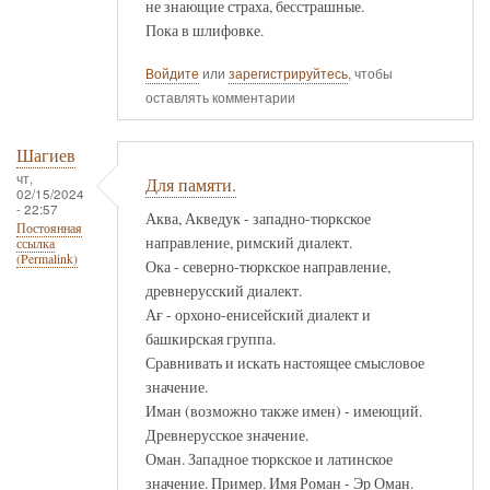
не знающие страха, бесстрашные.
Пока в шлифовке.
Войдите
или
зарегистрируйтесь
, чтобы
оставлять комментарии
Шагиев
чт,
Для памяти.
02/15/2024
- 22:57
Аква, Акведук - западно-тюркское
Постоянная
направление, римский диалект.
ссылка
(Permalink)
Ока - северно-тюркское направление,
древнерусский диалект.
Ағ - орхоно-енисейский диалект и
башкирская группа.
Сравнивать и искать настоящее смысловое
значение.
Иман (возможно также имен) - имеющий.
Древнерусское значение.
Оман. Западное тюркское и латинское
значение. Пример. Имя Роман - Эр Оман.