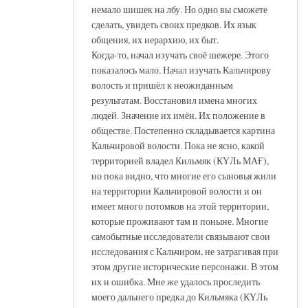
немало шишек на лбу. Но одно вы сможете
сделать, увидеть своих предков. Их язык
общения, их иерархию, их быт.
Когда-то, начал изучать своё шежере. Этого
показалось мало. Начал изучать Кальчирову
волость и пришёл к неожиданным
результатам. Восстановил имена многих
людей. Значение их имён. Их положение в
обществе. Постепенно складывается картина
Кальчировой волости. Пока не ясно, какой
территорией владел Кильмяк (КҮЛь МАҒ),
но пока видно, что многие его сыновья жили
на территории Кальчировой волости и он
имеет много потомков на этой территории,
которые проживают там и поныне. Многие
самобытные исследователи связывают свои
исследования с Кальчиром, не затрагивая при
этом другие исторические персонажи. В этом
их и ошибка. Мне же удалось проследить
моего дальнего предка до Кильмяка (КҮЛь