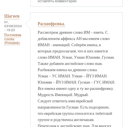
оставлять комментарии
Шагиев
пт,
Расшифровка.
03/08/2024
- 19:23
Рассмотрим древнее слово ИМ – иметь. С
Постоянная
добавлением аффикса АН мы имеем слово
ссылка
(Permalink)
ИМАН - имеющий. Соберём имена, в
которых предполагаем, что в них имеется
слово ИМАН. Усман, Узман Юзимян, Гусман.
Также добавим английское слово man.
Разбиваем имена на древние слова.
Усман – УС ИМАН. Узман – ЙҮЗ ИМАН.
Юзимян – ЙҮЗ ИМАН. Гусман – ГУС ИМАН.
Все имена имеют одну и ту же расшифровку.
Мудрость Имеющий. Мудрый.
Следует отметить имя еврейской
направленности Гусман. Есть подозрение,
что еврейская группа относится к тибетской
группе и родственна англичанам.
Переходим к английскому man. Для многих