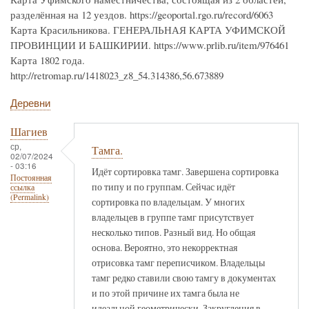
разделённая на 12 уездов. https://geoportal.rgo.ru/record/6063
Карта Красильникова. ГЕНЕРАЛЬНАЯ КАРТА УФИМСКОЙ
ПРОВИНЦИИ И БАШКИРИИ. https://www.prlib.ru/item/976461
Карта 1802 года.
http://retromap.ru/1418023_z8_54.314386,56.673889
Деревни
Шагиев
ср,
Тамга.
02/07/2024
- 03:16
Идёт сортировка тамг. Завершена сортировка
Постоянная
по типу и по группам. Сейчас идёт
ссылка
(Permalink)
сортировка по владельцам. У многих
владельцев в группе тамг присутствует
несколько типов. Разный вид. Но общая
основа. Вероятно, это некорректная
отрисовка тамг переписчиком. Владельцы
тамг редко ставили свою тамгу в документах
и по этой причине их тамга была не
идеальной геометрически. Закругления в