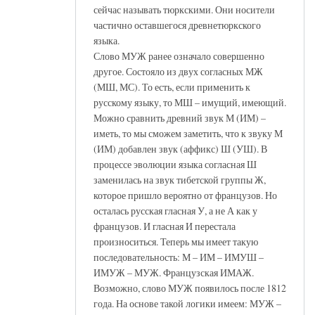
сейчас называть тюркскими. Они носители
частично оставшегося древнетюркского
языка.
Слово МУЖ ранее означало совершенно
другое. Состояло из двух согласных МЖ
(МШ, МС). То есть, если применить к
русскому языку, то МШ – имущий, имеющий.
Можно сравнить древний звук М (ИМ) –
иметь, то мы сможем заметить, что к звуку М
(ИМ) добавлен звук (аффикс) Ш (УШ). В
процессе эволюции языка согласная Ш
заменилась на звук тибетской группы Ж,
которое пришло вероятно от французов. Но
осталась русская гласная У, а не А как у
французов. И гласная И перестала
произноситься. Теперь мы имеет такую
последовательность: М – ИМ – ИМУШ –
ИМУЖ – МУЖ. Французская ИМАЖ.
Возможно, слово МУЖ появилось после 1812
года. На основе такой логики имеем: МУЖ –