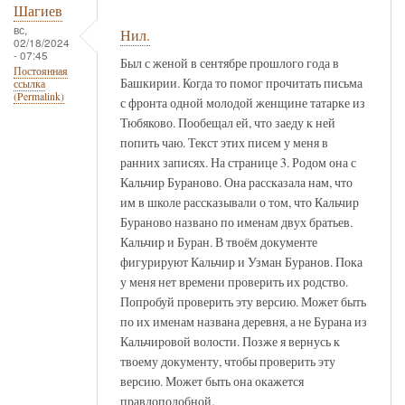
Шагиев
вс,
Нил.
02/18/2024
- 07:45
Был с женой в сентябре прошлого года в
Постоянная
Башкирии. Когда то помог прочитать письма
ссылка
(Permalink)
с фронта одной молодой женщине татарке из
Тюбяково. Пообещал ей, что заеду к ней
попить чаю. Текст этих писем у меня в
ранних записях. На странице 3. Родом она с
Кальчир Бураново. Она рассказала нам, что
им в школе рассказывали о том, что Кальчир
Бураново названо по именам двух братьев.
Кальчир и Буран. В твоём документе
фигурируют Кальчир и Узман Буранов. Пока
у меня нет времени проверить их родство.
Попробуй проверить эту версию. Может быть
по их именам названа деревня, а не Бурана из
Кальчировой волости. Позже я вернусь к
твоему документу, чтобы проверить эту
версию. Может быть она окажется
правдоподобной.