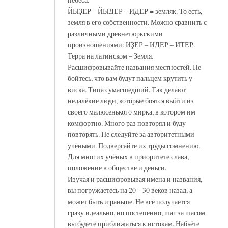
ЙЫҘЕР – ЙЫДЕР – ИДЕР = земляк. То есть,
земля в его собственности. Можно сравнить с
различными древнетюркскими
произношениями: ИҘЕР – ИДЕР – ИТЕР.
Терра на латинском – Земля.
Расшифровывайте названия местностей. Не
бойтесь, что вам будут пальцем крутить у
виска. Типа сумасшедший. Так делают
недалёкие люди, которые боятся выйти из
своего малюсенького мирка, в котором им
комфортно. Много раз повторял и буду
повторять. Не следуйте за авторитетными
учёными. Подвергайте их труды сомнению.
Для многих учёных в приоритете слава,
положение в обществе и деньги.
Изучая и расшифровывая имена и названия,
вы погружаетесь на 20 – 30 веков назад, а
может быть и раньше. Не всё получается
сразу идеально, но постепенно, шаг за шагом
вы будете приближаться к истокам. Набьёте