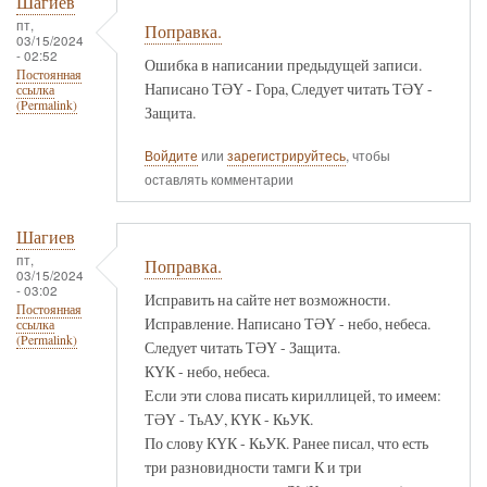
Шагиев
пт,
Поправка.
03/15/2024
- 02:52
Ошибка в написании предыдущей записи.
Постоянная
Написано ТӘҮ - Гора, Следует читать ТӘҮ -
ссылка
(Permalink)
Защита.
Войдите
или
зарегистрируйтесь
, чтобы
оставлять комментарии
Шагиев
пт,
Поправка.
03/15/2024
- 03:02
Исправить на сайте нет возможности.
Постоянная
Исправление. Написано ТӘҮ - небо, небеса.
ссылка
(Permalink)
Следует читать ТӘҮ - Защита.
КҮК - небо, небеса.
Если эти слова писать кириллицей, то имеем:
ТӘҮ - ТьАУ, КҮК - КьУК.
По слову КҮК - КьУК. Ранее писал, что есть
три разновидности тамги К и три