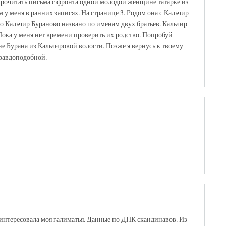
прочитать письма с фронта одной молодой женщине татарке из
м у меня в ранних записях. На странице 3. Родом она с Кальчир
что Кальчир Бураново названо по именам двух братьев. Кальчир
ока у меня нет времени проверить их родство. Попробуй
не Бурана из Кальчировой волости. Позже я вернусь к твоему
правдоподобной.
аинтересовала моя галиматья. Данные по ДНК скандинавов. Из