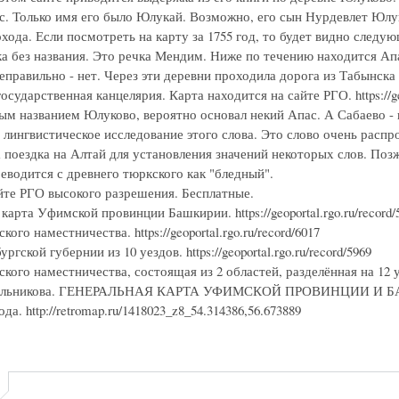
с. Только имя его было Юлукай. Возможно, его сын Нурдевлет Юлу
хода. Если посмотреть на карту за 1755 год, то будет видно следу
ка без названия. Это речка Мендим. Ниже по течению находится Ап
еправильно - нет. Через эти деревни проходила дорога из Табынска
осударственная канцелярия. Карта находится на сайте РГО. https://ge
ым названием Юлуково, вероятно основал некий Апас. А Сабаево -
 лингвистическое исследование этого слова. Это слово очень расп
 поездка на Алтай для установления значений некоторых слов. Поз
еводится с древнего тюркского как "бледный".
йте РГО высокого разрешения. Бесплатные.
карта Уфимской провинции Башкирии. https://geoportal.rgo.ru/record/
ого наместничества. https://geoportal.rgo.ru/record/6017
гской губернии из 10 уездов. https://geoportal.rgo.ru/record/5969
ого наместничества, состоящая из 2 областей, разделённая на 12 уездо
ильникова. ГЕНЕРАЛЬНАЯ КАРТА УФИМСКОЙ ПРОВИНЦИИ И БАШКИРИ
да. http://retromap.ru/1418023_z8_54.314386,56.673889