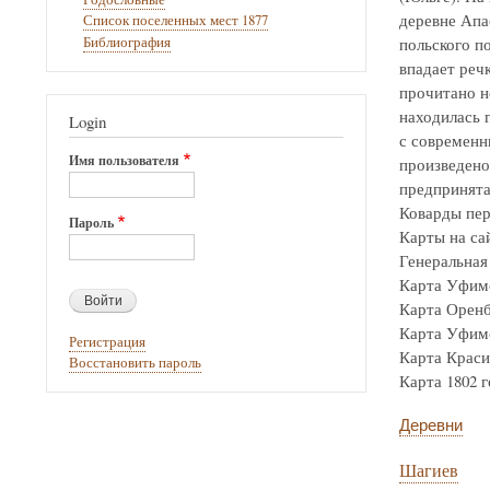
деревне Апа
Список поселенных мест 1877
Библиография
польского по
впадает реч
прочитано н
находилась г
Login
с современн
Имя пользователя
произведено
предпринята
Коварды пер
Пароль
Карты на са
Генеральная 
Карта Уфимск
Карта Оренбур
Карта Уфимск
Регистрация
Карта Крас
Восстановить пароль
Карта 1802 го
Деревни
Шагиев