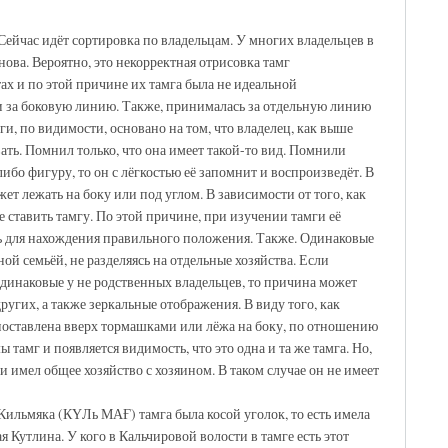
Сейчас идёт сортировка по владельцам. У многих владельцев в
нова. Вероятно, это некорректная отрисовка тамг
ах и по этой причине их тамга была не идеальной
и за боковую линию. Также, принималась за отдельную линию
, по видимости, основано на том, что владелец, как выше
вать. Помнил только, что она имеет такой-то вид. Помнили
ибо фигуру, то он с лёгкостью её запомнит и воспроизведёт. В
ет лежать на боку или под углом. В зависимости от того, как
 ставить тамгу. По этой причине, при изучении тамги её
ь для нахождения правильного положения. Также. Одинаковые
ой семьёй, не разделяясь на отдельные хозяйства. Если
 одинаковые у не родственных владельцев, то причина может
ругих, а также зеркальные отображения. В виду того, как
 поставлена вверх тормашками или лёжа на боку, по отношению
тамг и появляется видимость, что это одна и та же тамга. Но,
и имел общее хозяйство с хозяином. В таком случае он не имеет
 Кильмяка (КҮЛь МАҒ) тамга была косой уголок, то есть имела
 Кутлина. У кого в Кальчировой волости в тамге есть этот