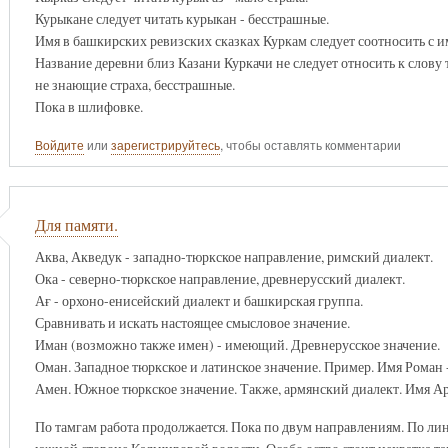
Курыкане следует читать курыкан - бесстрашные.
Имя в башкирских ревизских сказках Куркам следует соотносить с 
Название деревни близ Казани Куркачи не следует относить к слов
не знающие страха, бесстрашные.
Пока в шлифовке.
Войдите
или
зарегистрируйтесь
, чтобы оставлять комментарии
Для памяти.
Аква, Акведук - западно-тюркское направление, римский диалект.
Ока - северно-тюркское направление, древнерусский диалект.
Ағ - орхоно-енисейский диалект и башкирская группа.
Сравнивать и искать настоящее смысловое значение.
Иман (возможно также имен) - имеющий. Древнерусское значение.
Оман. Западное тюркское и латинское значение. Пример. Имя Роман
Амен. Южное тюркское значение. Также, армянский диалект. Имя 
По тамгам работа продолжается. Пока по двум направлениям. По ли