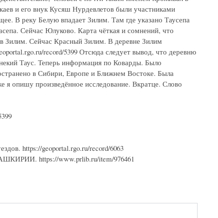
каев и его внук Кусяш Нурдевлетов были участниками
ющее. В реку Белую впадает Зилим. Там где указано Таусепа
асепа. Сейчас Юлуково. Карта чёткая и сомнений, что
 в Зилим. Сейчас Красный Зилим. В деревне Зилим
oportal.rgo.ru/record/5399 Отсюда следует вывод, что деревню
 некий Таус. Теперь информация по Коварды. Было
ространено в Сибири, Европе и Ближнем Востоке. Была
же я опишу произведённое исследование. Вкратце. Слово
5399
в. https://geoportal.rgo.ru/record/6063
И. https://www.prlib.ru/item/976461