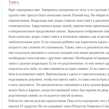
Тамга.
Идёт сортировка тамг. Завершена сортировка по типу и по группам. 
группе тамг присутствует несколько типов. Разный вид. Но общая ос
переписчиком. Владельцы тамг редко ставили свою тамгу в документ
геометрически. Закругления в конце линий, переписчики принимал
и непроизвольное продолжение линии. Зеркальное отображение тамги
было написано, редко ставил тамгу и возможно забывал, как её рисо
любознательные дети. Если показать ребёнку как нарисовать какую-л
возрасте уже сложнее это запоминать. Также, тамга в документах мож
ему подсунули документ и указали пальцем или иным предметом, где
необходимо сопоставлять с другими тамгами. Необходимо её вращат
тамги у разных владельцев. Если это родственники, то они живут одн
отделился кто-либо, то тамга меняется на один элемент. Если тамги
быть в положении тамги. Вертикальная у одних и горизонтальная у д
подсовывали документ, чтобы поставить тамгу, то тамга могла быть
к низу документа. Это автоматически смешивает в кучу разные формы 
может быть и вариант, когда поставивший тамгу был принят во двор 
родственных связей, но пользуется тамгой хозяина.
Работа по тамгам долгая и кропотливая. Пока есть подозрение, что у
наклон 45 градусов. На это указывает тамга Юлкутлы Умерова и Сабая