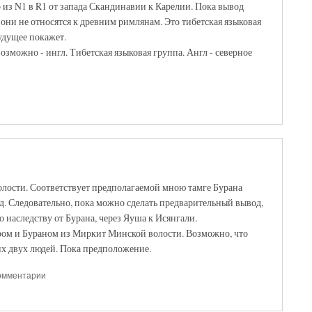
 из N1 в R1 от запада Скандинавии к Карелии. Пока вывод
они не относятся к древним римлянам. Это тибетская языковая
удущее покажет.
озможно - ингл. Тибетская языковая группа. Англ - северное
лости. Соответствует предполагаемой мною тамге Бурана
год. Следовательно, пока можно сделать предварительный вывод,
о наследству от Бурана, через Яуша к Исянгали.
ром и Бураном из Миркит Минской волости. Возможно, что
х двух людей. Пока предположение.
комментарии