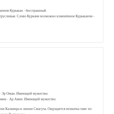
именем Курыкан - бесстрашный.
у трусливые. Слово Куркачи возможно изменённое Курыканчи -
 - Эр Оман. Имеющий мужество.
Армен - Ар Амен. Имеющий мужество.
нии Кальчира и линии Смагула. Ощущается нехватка тамг по