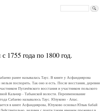
Поиск
 1755 года по 1800 год.
абаево ранее называлась Таус. В книге у Асфандиярова
нельзя поспорить. Так оно и есть. После восстания, деревни
частником Пугачёвского восстания и участником польского
иной Кальчир - Табынской волости. Переименование
 года Сабаево называлось Таус. Юлуково - Апас.
ается в книге Асфандиярова, Юлуково основал Юлык бабай
 Действительно, человек с почти таким именем проживал в