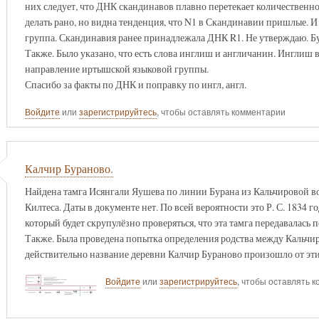
них следует, что ДНК скандинавов плавно перетекает количественно
делать рано, но видна тенденция, что N1 в Скандинавии пришлые. И 
группа. Скандинавия ранее принадлежала ДНК R1. Не утверждаю. Б
Также. Было указано, что есть слова инглиш и англичанин. Инглиш в
направление иртышской языковой группы.
Спасибо за факты по ДНК и поправку по ингл, англ.
Войдите
или
зарегистрируйтесь
, чтобы оставлять комментарии
Калчир Бураново.
Найдена тамга Исянгали Яушева по линии Бурана из Кальчировой во
Килтеса. Даты в документе нет. По всей вероятности это Р. С. 1834 
который будет скрупулёзно проверяться, что эта тамга передавалась п
Также. Была проведена попытка определения родства между Кальчи
действительно название деревни Калчир Бураново произошло от эти
Войдите
или
зарегистрируйтесь
, чтобы оставлять 