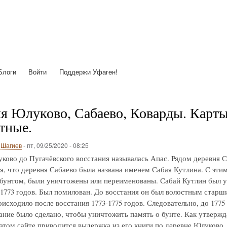
Перейти
к
основному
содержанию
Блоги
Войти
Поддержи Уфаген!
я Юлуково, Сабаево, Коварды. Карты с
тные.
о
Шагиев
-
пт, 09/25/2020 - 08:25
ково до Пугачёвского восстания называлась Апас. Рядом деревня С
я, что деревня Сабаево была названа именем Сабая Кутлина. С этим 
 бунтом, были уничтожены или переименованы. Сабай Кутлин был у
-1773 годов. Был помилован. До восстания он был волостным старш
исходило после восстания 1773-1775 годов. Следовательно, до 1775
ние было сделано, чтобы уничтожить память о бунте. Как утвержд
 этом сайте приводится выдержка из его книги по деревне Юлуково.