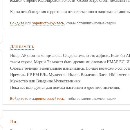
южной стороне Кальчировой волости. Особо остро стоит нехватка та
Карта освобождения территории от современного нацизма и фашизма. 
Войдите
или
зарегистрируйтесь
, чтобы оставлять комментарии
Для памяти.
Имар. АР стоит в конце слова. Следовательно это аффикс. Если бы А
таком случае, Марий Эл может быть древними словами ИМАР ЕЛ. ИМ
Слова в течении веков сильно изменились. Но ещё возможно сопоста
Иремель. ИР ЕМ ЕЛь. Мужество. Имеет. Владение. Здесь ИМ имеет в
Мужество или Владение Мужественных.
Пока всё шлифуется для поиска настоящего древнего значения.
Войдите
или
зарегистрируйтесь
, чтобы оставлять комментарии
Нил.