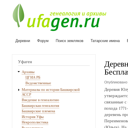
Деревни
Форум
Поиск земляков
Татарские имена
Основная
навигация
Деревн
Уфаген
Беспла
Архивы
ЦГИА РБ
Опубликован
Ведомственные
Деревня Юлу
Материалы по истории Башкирской
АССР
утверждаетс
Введение в генеалогию
связанные с
Башкирская генеалогия
похода 1771
Башкирские племена
деревень про
История Уфы
Переименова
Некрополистика
(Юльге). На
Родословные