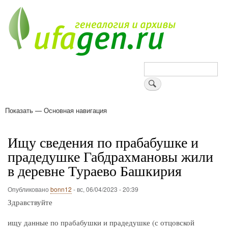
Перейти
к
основному
содержанию
Поиск
Показать — Основная навигация
Основная
навигация
Деревни
Форум
Поиск земляков
Татарские имена
Блоги
Войти
Поддержи Уфаген!
Ищу сведения по прабабушке и
прадедушке Габдрахмановы жили
в деревне Тураево Башкирия
Опубликовано
bonn12
-
вс, 06/04/2023 - 20:39
Здравствуйте
ищу данные по прабабушки и прадедушке (с отцовской