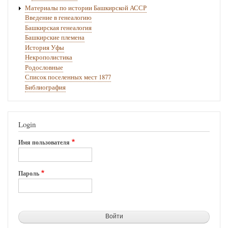
Материалы по истории Башкирской АССР
Введение в генеалогию
Башкирская генеалогия
Башкирские племена
История Уфы
Некрополистика
Родословные
Список поселенных мест 1877
Библиография
Login
Имя пользователя
Пароль