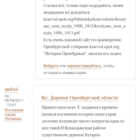
Ссылка вот, только надо подправить, иначе
модерации не дождаться
kraeved.opck.org/biblioteka/kraevedenie/kresty
ane_oren_uezda_1900_1913/krestyane_oren_u
ezda_1900_1913.pdf
Есть очень хороший сайт по краеведению
Оренбургской губернии kraeved.opck.org
"История Оренбуржья", многие его знают.
Войдите
или
зарегистрируйтесь
, чтобы
оставлять комментарии
andvol
ср,
Re: Деревни Оренбургской области
06/08/2011
- 13:01
Приветствую всех !С недавнего времени
Постоянная
увлекся изучением истории своего края
ссылка
(Permalink)
,поэтому возникает много вопросов,один из
них такой.В Кувандыкском районе
существовали деревни Бухарча