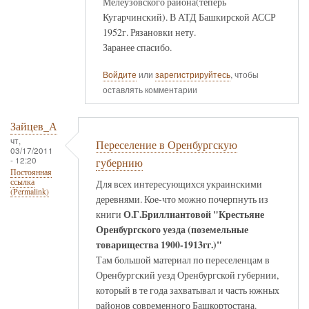
Мелеузовского района(теперь
Кугарчинский). В АТД Башкирской АССР
1952г. Рязановки нету.
Заранее спасибо.
Войдите
или
зарегистрируйтесь
, чтобы
оставлять комментарии
Зайцев_А
чт,
Переселение в Оренбургскую
03/17/2011
- 12:20
губернию
Постоянная
ссылка
Для всех интересующихся украинскими
(Permalink)
деревнями. Кое-что можно почерпнуть из
О.Г.Бриллиантовой "Крестьяне
книги
Оренбургского уезда (поземельные
товарищества 1900-1913гг.)"
Там большой материал по переселенцам в
Оренбургский уезд Оренбургской губернии,
который в те года захватывал и часть южных
районов современного Башкортостана.