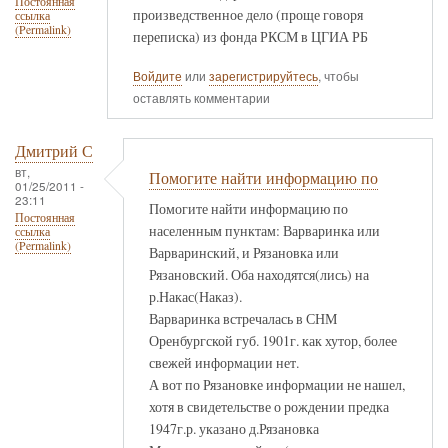
Постоянная
произведственное дело (проще говоря
ссылка
(Permalink)
переписка) из фонда РКСМ в ЦГИА РБ
Войдите
или
зарегистрируйтесь
, чтобы
оставлять комментарии
Дмитрий С
вт,
Помогите найти информацию по
01/25/2011 -
23:11
Помогите найти информацию по
Постоянная
населенным пунктам: Варваринка или
ссылка
(Permalink)
Варваринский, и Рязановка или
Рязановский. Оба находятся(лись) на
р.Накас(Наказ).
Варваринка встречалась в СНМ
Оренбургской губ. 1901г. как хутор, более
свежей информации нет.
А вот по Рязановке информации не нашел,
хотя в свидетельстве о рождении предка
1947г.р. указано д.Рязановка