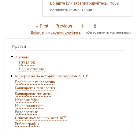
Войдите
или
зарегистрируйтесь
, чтобы
оставлять комментарии
Первая
« First
Предыдущая
‹ Previous
Page
1
Текущая
2
Нумерация
страница
страница
страница
Войдите
или
зарегистрируйтесь
, чтобы оставлять комментарии
страниц
Уфаген
Архивы
ЦГИА РБ
Ведомственные
Материалы по истории Башкирской АССР
Введение в генеалогию
Башкирская генеалогия
Башкирские племена
История Уфы
Некрополистика
Родословные
Список поселенных мест 1877
Библиография