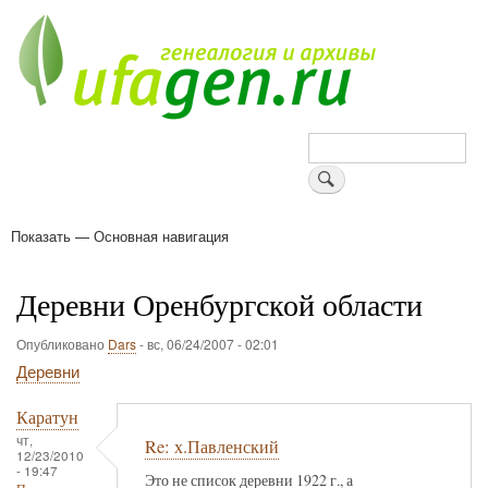
Перейти
к
основному
содержанию
Поиск
Показать — Основная навигация
Основная
навигация
Деревни
Форум
Поиск земляков
Татарские имена
Блоги
Войти
Поддержи Уфаген!
Деревни Оренбургской области
Опубликовано
Dars
-
вс, 06/24/2007 - 02:01
Деревни
Каратун
чт,
Re: х.Павленский
12/23/2010
- 19:47
Это не список деревни 1922 г., а