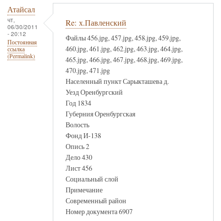
Атайсал
чт,
Re: х.Павленский
06/30/2011
- 20:12
Файлы 456.jpg, 457.jpg, 458.jpg, 459.jpg,
Постоянная
460.jpg, 461.jpg, 462.jpg, 463.jpg, 464.jpg,
ссылка
(Permalink)
465.jpg, 466.jpg, 467.jpg, 468.jpg, 469.jpg,
470.jpg, 471.jpg
Населенный пункт Сарыкташева д.
Уезд Оренбургский
Год 1834
Губерния Оренбургская
Волость
Фонд И-138
Опись 2
Дело 430
Лист 456
Социальный слой
Примечание
Современный район
Номер документа 6907