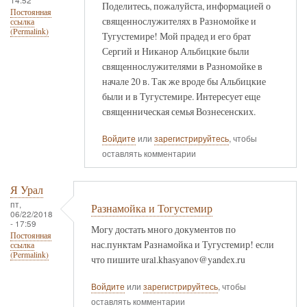
Поделитесь, пожалуйста, информацией о
Постоянная
священнослужителях в Разномойке и
ссылка
(Permalink)
Тугустемире! Мой прадед и его брат
Сергий и Никанор Альбицкие были
священнослужителями в Разномойке в
начале 20 в. Так же вроде бы Альбицкие
были и в Тугустемире. Интересует еще
священническая семья Вознесенских.
Войдите
или
зарегистрируйтесь
, чтобы
оставлять комментарии
Я Урал
пт,
Разнамойка и Тогустемир
06/22/2018
- 17:59
Могу достать много документов по
Постоянная
нас.пунктам Разнамойка и Тугустемир! если
ссылка
(Permalink)
что пишите ural.khasyanov@yandex.ru
Войдите
или
зарегистрируйтесь
, чтобы
оставлять комментарии