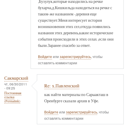
,Бузулук,которые находились на речке
бухарча,д.Кишкильда находиться на речке с
таким-же названием -деревня еще
существует.Меня интересует история
возникновения этих сел,откуда появились
названия этих деревень,какие исторические
события происходили в этих селах ,если они
были.Заранее спасибо за ответ.
Войдите
или
зарегистрируйтесь
, чтобы
оставлять комментарии
Сакмарский
чт, 06/30/2011
Re: х.Павленский
- 09:25
Постоянная
как найти материалы по Сарыакташ в
ссылка
Оренбурге сказали архив в Уфе.
(Permalink)
Войдите
или
зарегистрируйтесь
, чтобы
оставлять комментарии