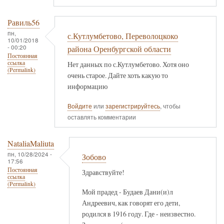
Равиль56
пн,
с.Кутлумбетово, Переволоцкоко
10/01/2018
- 00:20
района Оренбургской области
Постоянная
ссылка
Нет данных по с.Кутлумбетово. Хотя оно
(Permalink)
очень старое. Дайте хоть какую то
информацию
Войдите
или
зарегистрируйтесь
, чтобы
оставлять комментарии
NataliaMaliuta
пн, 10/28/2024 -
Зобово
17:56
Постоянная
Здравствуйте!
ссылка
(Permalink)
Мой прадед - Будаев Дани(и)л
Андреевич, как говорят его дети,
родился в 1916 году. Где - неизвестно.