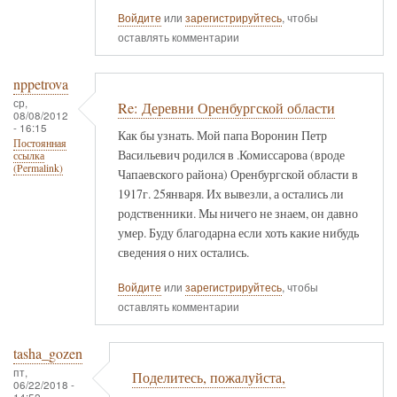
Войдите
или
зарегистрируйтесь
, чтобы
оставлять комментарии
nppetrova
ср,
Re: Деревни Оренбургской области
08/08/2012
- 16:15
Как бы узнать. Мой папа Воронин Петр
Постоянная
Васильевич родился в .Комиссарова (вроде
ссылка
(Permalink)
Чапаевского района) Оренбургской области в
1917г. 25января. Их вывезли, а остались ли
родственники. Мы ничего не знаем, он давно
умер. Буду благодарна если хоть какие нибудь
сведения о них остались.
Войдите
или
зарегистрируйтесь
, чтобы
оставлять комментарии
tasha_gozen
пт,
Поделитесь, пожалуйста,
06/22/2018 -
14:52