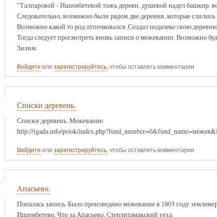
"Талпаровой - Ишимбетевой тожъ деревн. душевой надел башкир. в
Следовательно, возможно были рядом две деревни, которые слились 
Возможно какой то род отпочковался. Создал недалеко свою деревню
Тогда следует просмотреть вновь записи о межевании. Возможно бу
Зилим.
Войдите
или
зарегистрируйтесь
, чтобы оставлять комментарии
Списки деревень.
Списки деревень. Межевание.
http://rgada.info/poisk/index.php?fund_number=0&fund_name=меже
Войдите
или
зарегистрируйтесь
, чтобы оставлять комментарии
Апасьево.
Попалась запись. Было произведено межевание в 1803 году землеме
Ишимбетево. Что за Апасьево. Стерлитамакский уезд.