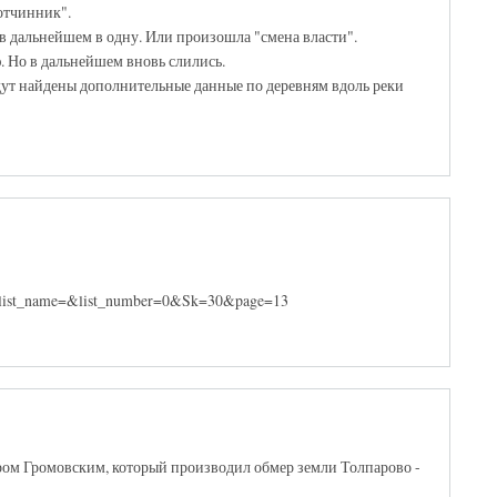
отчинник".
в дальнейшем в одну. Или произошла "смена власти".
. Но в дальнейшем вновь слились.
дут найдены дополнительные данные по деревням вдоль реки
в&list_name=&list_number=0&Sk=30&page=13
ром Громовским, который производил обмер земли Толпарово -