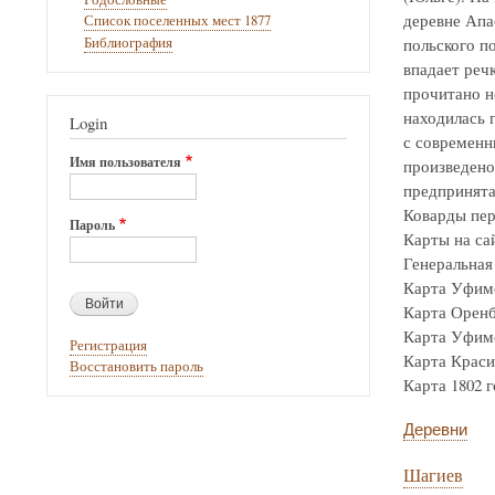
деревне Апа
Список поселенных мест 1877
Библиография
польского по
впадает реч
прочитано н
находилась г
Login
с современн
Имя пользователя
произведено
предпринята
Коварды пер
Пароль
Карты на са
Генеральная 
Карта Уфимск
Карта Оренбур
Карта Уфимск
Регистрация
Карта Крас
Восстановить пароль
Карта 1802 го
Деревни
Шагиев