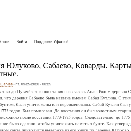
Перейти
к
основному
содержанию
Блоги
Войти
Поддержи Уфаген!
я Юлуково, Сабаево, Коварды. Карты с
тные.
о
Шагиев
-
пт, 09/25/2020 - 08:25
ково до Пугачёвского восстания называлась Апас. Рядом деревня С
я, что деревня Сабаево была названа именем Сабая Кутлина. С этим 
 бунтом, были уничтожены или переименованы. Сабай Кутлин был у
-1773 годов. Был помилован. До восстания он был волостным старш
исходило после восстания 1773-1775 годов. Следовательно, до 1775
ние было сделано, чтобы уничтожить память о бунте. Как утвержд
 этом сайте приводится выдержка из его книги по деревне Юлуково.