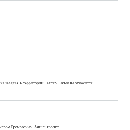
а загадка. К территории Калсер-Табын не относится.
мером Громовским. Запись гласит: