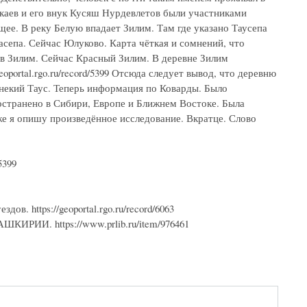
каев и его внук Кусяш Нурдевлетов были участниками
ющее. В реку Белую впадает Зилим. Там где указано Таусепа
асепа. Сейчас Юлуково. Карта чёткая и сомнений, что
 в Зилим. Сейчас Красный Зилим. В деревне Зилим
oportal.rgo.ru/record/5399 Отсюда следует вывод, что деревню
 некий Таус. Теперь информация по Коварды. Было
ространено в Сибири, Европе и Ближнем Востоке. Была
же я опишу произведённое исследование. Вкратце. Слово
5399
в. https://geoportal.rgo.ru/record/6063
И. https://www.prlib.ru/item/976461