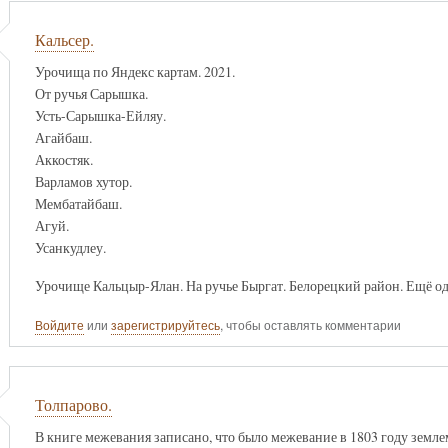
Кальсер.
Урочища по Яндекс картам. 2021.
От ручья Сарышка.
Усть-Сарышка-Ейляу.
Агайбаш.
Аккостяк.
Варламов хутор.
Мембатайбаш.
Агуй.
Усанкудлеу.
Урочище Кальцыр-Ялан. На ручье Быргат. Белорецкий район. Ещё одн
Войдите
или
зарегистрируйтесь
, чтобы оставлять комментарии
Толпарово.
В книге межевания записано, что было межевание в 1803 году земле