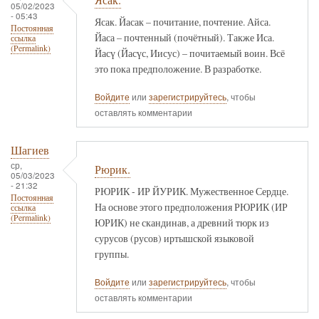
05/02/2023
- 05:43
Ясак. Йасак – почитание, почтение. Айса.
Постоянная
Йаса – почтенный (почётный). Также Иса.
ссылка
(Permalink)
Йасү (Йасүс, Иисус) – почитаемый воин. Всё
это пока предположение. В разработке.
Войдите
или
зарегистрируйтесь
, чтобы
оставлять комментарии
Шагиев
ср,
Рюрик.
05/03/2023
- 21:32
РЮРИК - ИР ЙУРИК. Мужественное Сердце.
Постоянная
На основе этого предположения РЮРИК (ИР
ссылка
(Permalink)
ЮРИК) не скандинав, а древний тюрк из
сурусов (русов) иртышской языковой
группы.
Войдите
или
зарегистрируйтесь
, чтобы
оставлять комментарии