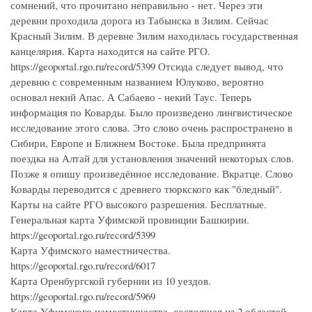
сомнений, что прочитано неправильно - нет. Через эти
деревни проходила дорога из Табынска в Зилим. Сейчас
Красный Зилим. В деревне Зилим находилась государственная
канцелярия. Карта находится на сайте РГО.
https://geoportal.rgo.ru/record/5399 Отсюда следует вывод, что
деревню с современным названием Юлуково, вероятно
основал некий Апас. А Сабаево - некий Таус. Теперь
информация по Коварды. Было произведено лингвистическое
исследование этого слова. Это слово очень распространено в
Сибири, Европе и Ближнем Востоке. Была предпринята
поездка на Алтай для установления значений некоторых слов.
Позже я опишу произведённое исследование. Вкратце. Слово
Коварды переводится с древнего тюркского как "бледный".
Карты на сайте РГО высокого разрешения. Бесплатные.
Генеральная карта Уфимской провинции Башкирии.
https://geoportal.rgo.ru/record/5399
Карта Уфимского наместничества.
https://geoportal.rgo.ru/record/6017
Карта Оренбургской губернии из 10 уездов.
https://geoportal.rgo.ru/record/5969
Карта Уфимского наместничества, состоящая из 2 областей,