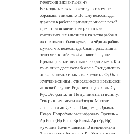
тибетский вариант Йен Чү.
Есть одна мелочь, на которую совсем не
обращают внимание. Почему велосипеды
держали в рабстве ирландцев многие века?
Даже, при освоении американского
континента, их завозили в качестве рабов и
их положение было хуже, чем чёрных рабов.
Думаю, что велосипеды были пришлыми и
относятся к тибетской языковой группе.
Ирландцы были местными аборигенами. Кто-
то из них в древности бежал в Скандинавию
от велосипедов и там столкнулись с Сү Ома
(будущие финны), относящиеся к иртышской
языковой группе. Родственны древним Сү
Рүс. Это фантазии. Не принимать за истину.
Теперь примемся за жабоедов. Многие
слышали имя Эркюль. Например, Эркюль
Пуаро. Попробуем расшифровать. Эркюль –
Ар Көль (Ир Көль, Ер Көль). Ар (Ер, Ир) –
мужчина. Көль – главный. В начале имени
Эркюль стоит Эр, то есть Ер. Указывает на