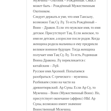
Мужчина – Охотник – Рождённый. Смысл
может быть – Рождённый Мужественным
Охотником.
Следует держать в уме, что имя Тансылу,
возможно Таң Сү Лү. То есть Рождённый –
Воин – Дракон. Если это мужское имя, то имя
детское. Присутствует Таң. Если женское, то
имя не детское, а взрослое после родов. Когда
женщина родила мальчика и ему предрекли
великое военное будущее. Тогда женщина
получает имя Таң Сү Лү. То есть, Родившая
Воина Дракона. Лү перекликается с
китайским – Лүй.
Русское имя Арсений. Попытаемся
разобраться. С греческого – мужчина.
Разбиваем слово на части на
древнетюркский. Ар Сүны. Если Ар Сү, то
Мужчина – Воин (Мужественный Воин). Но,
присутствует окончание (аффикс) НЫ. Ар
Сүны, возможно имеет значение
Воинственный Мужчина.