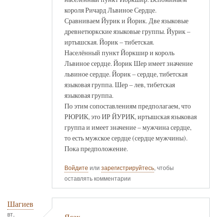
короля Ричард Львиное Сердце.
Сравниваем Йурик и Йорик. Две языковые
древнетюркские языковые группы. Йурик –
иртышская. Йорик – тибетская.
Населённый пункт Йоркшир и король
Львиное сердце. Йорик Шер имеет значение
львиное сердце. Йорик – сердце, тибетская
языковая группа. Шер – лев, тибетская
языковая группа.
По этим сопоставлениям предполагаем, что
РЮРИК, это ИР ЙУРИК, иртышская языковая
группа и имеет значение – мужчина сердце,
то есть мужское сердце (сердце мужчины).
Пока предположение.
Войдите
или
зарегистрируйтесь
, чтобы
оставлять комментарии
Шагиев
вт,
Ясак.