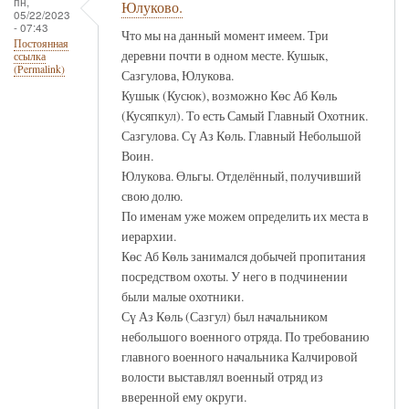
пн,
Юлуково.
05/22/2023
- 07:43
Что мы на данный момент имеем. Три
Постоянная
деревни почти в одном месте. Кушык,
ссылка
(Permalink)
Сазгулова, Юлукова.
Кушык (Кусюк), возможно Көс Аб Көль
(Кусяпкул). То есть Самый Главный Охотник.
Сазгулова. Сү Аз Көль. Главный Небольшой
Воин.
Юлукова. Өльгы. Отделённый, получивший
свою долю.
По именам уже можем определить их места в
иерархии.
Көс Аб Көль занимался добычей пропитания
посредством охоты. У него в подчинении
были малые охотники.
Сү Аз Көль (Сазгул) был начальником
небольшого военного отряда. По требованию
главного военного начальника Калчировой
волости выставлял военный отряд из
вверенной ему округи.