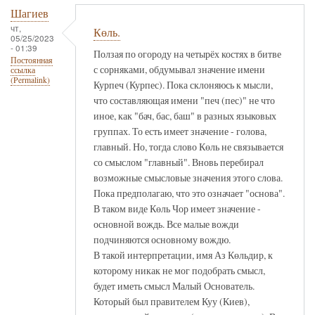
Шагиев
чт,
Көль.
05/25/2023
- 01:39
Ползая по огороду на четырёх костях в битве
Постоянная
с сорняками, обдумывал значение имени
ссылка
(Permalink)
Курпеч (Курпес). Пока склоняюсь к мысли,
что составляющая имени "печ (пес)" не что
иное, как "бач, бас, баш" в разных языковых
группах. То есть имеет значение - голова,
главный. Но, тогда слово Көль не связывается
со смыслом "главный". Вновь перебирал
возможные смысловые значения этого слова.
Пока предполагаю, что это означает "основа".
В таком виде Көль Чор имеет значение -
основной вождь. Все малые вожди
подчиняются основному вождю.
В такой интерпретации, имя Аз Көльдир, к
которому никак не мог подобрать смысл,
будет иметь смысл Малый Основатель.
Который был правителем Куу (Киев),