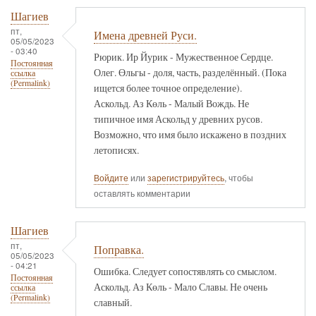
Шагиев
пт,
Имена древней Руси.
05/05/2023
- 03:40
Рюрик. Ир Йурик - Мужественное Сердце.
Постоянная
Олег. Өльгы - доля, часть, разделённый. (Пока
ссылка
(Permalink)
ищется более точное определение).
Аскольд. Аз Көль - Малый Вождь. Не
типичное имя Аскольд у древних русов.
Возможно, что имя было искажено в поздних
летописях.
Войдите
или
зарегистрируйтесь
, чтобы
оставлять комментарии
Шагиев
пт,
Поправка.
05/05/2023
- 04:21
Ошибка. Следует сопостявлять со смыслом.
Постоянная
Аскольд. Аз Көль - Мало Славы. Не очень
ссылка
(Permalink)
славный.