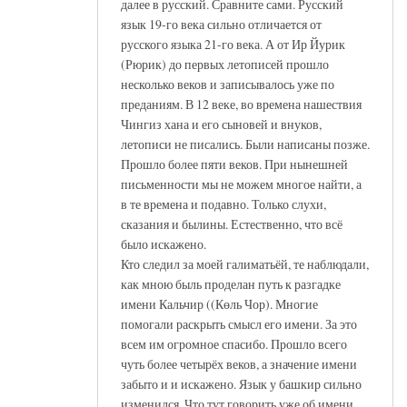
далее в русский. Сравните сами. Русский
язык 19-го века сильно отличается от
русского языка 21-го века. А от Ир Йурик
(Рюрик) до первых летописей прошло
несколько веков и записывалось уже по
преданиям. В 12 веке, во времена нашествия
Чингиз хана и его сыновей и внуков,
летописи не писались. Были написаны позже.
Прошло более пяти веков. При нынешней
письменности мы не можем многое найти, а
в те времена и подавно. Только слухи,
сказания и былины. Естественно, что всё
было искажено.
Кто следил за моей галиматьёй, те наблюдали,
как мною быль проделан путь к разгадке
имени Кальчир ((Көль Чор). Многие
помогали раскрыть смысл его имени. За это
всем им огромное спасибо. Прошло всего
чуть более четырёх веков, а значение имени
забыто и и искажено. Язык у башкир сильно
изменился. Что тут говорить уже об имени