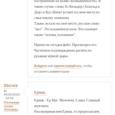
построенный на холме (возвышенности). В
таком случае, слова Аз Көльдир (Аскольд и
Дир) и Куу (Киев) встают на свои места по
смысловому значению.
Также, встало на своё место, русское слово
"кол". Это искажённое көль. Что означает
также "основа, основание".
Принесли сегодня файл. Просмотрел его.
Частичное подтверждение расчёта по
рукавам чёрной дыры.
Войдите
или
зарегистрируйтесь
, чтобы
оставлять комментарии
Шагиев
вт,
Ермак.
05/30/2023
- 22:54
Ермак - Ер Мағ. Мужчина. Слава. Славный
Постоянная
мужчина.
ссылка
(Permalink)
Рассматривая имя Ермак, то предполагаем,