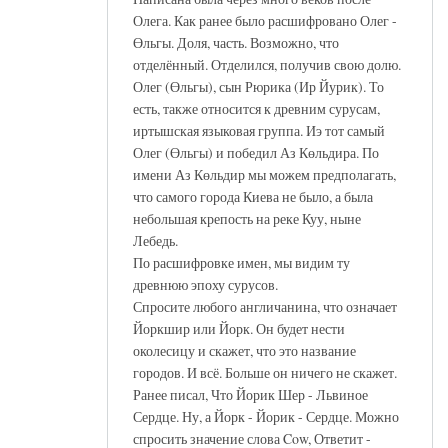
Олега. Как ранее было расшифровано Олег -
Өльгы. Доля, часть. Возможно, что
отделённый. Отделился, получив свою долю.
Олег (Өльгы), сын Рюрика (Ир Йурик). То
есть, также относится к древним сурусам,
иртышская языковая группа. Иэ тот самый
Олег (Өльгы) и победил Аз Көльдира. По
имени Аз Көльдир мы можем предполагать,
что самого города Киева не было, а была
небольшая крепость на реке Куу, ныне
Лебедь.
По расшифровке имен, мы видим ту
древнюю эпоху сурусов.
Спросите любого англичанина, что означает
Йоркшир или Йорк. Он будет нести
околесицу и скажет, что это название
городов. И всё. Больше он ничего не скажет.
Ранее писал, Что Йорик Шер - Львиное
Сердце. Ну, а Йорк - Йорик - Сердце. Можно
спросить значение слова Cow, Ответит -