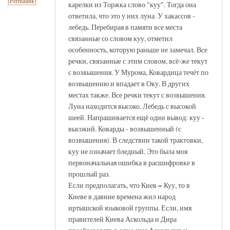
(Permalink)
карелки из Торжка слово "куу". Тогда она
ответила, что это у них луна. У хакассов -
лебедь. Перебирая в памяти все места
связанные со словом куу, отметил
особенность, которую раньше не замечал. Все
речки, связанные с этим словом, всё-же текут
с возвышения. У Мурома, Ковардица течёт по
возвышению и впадает в Оку. В других
местах также. Все речки текут с возвышения.
Луна находится высоко. Лебедь с высокой
шеей. Напрашивается ещё один вывод: куу -
высокий. Коварды - возвышенный (с
возвышения). В следствии такой трактовки,
куу не означает бледный. Это была моя
первоначальная ошибка в расшифровке в
прошлый раз.
Если предполагать, что Киев = Куу, то в
Киеве в давние времена жил народ
иртышской языковой группы. Если, имя
правителей Киева Аскольда и Дира