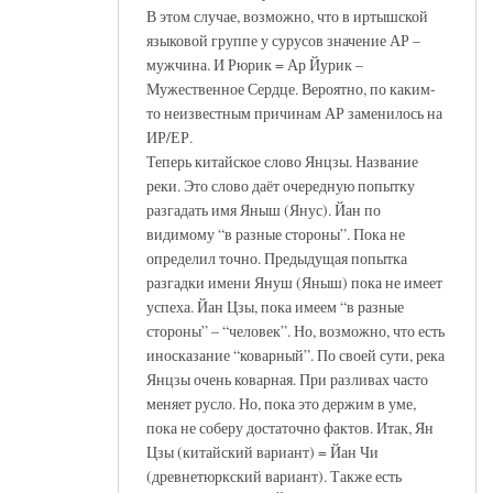
В этом случае, возможно, что в иртышской
языковой группе у сурусов значение АР –
мужчина. И Рюрик = Ар Йурик –
Мужественное Сердце. Вероятно, по каким-
то неизвестным причинам АР заменилось на
ИР/ЕР.
Теперь китайское слово Янцзы. Название
реки. Это слово даёт очередную попытку
разгадать имя Яныш (Янус). Йан по
видимому “в разные стороны”. Пока не
определил точно. Предыдущая попытка
разгадки имени Януш (Яныш) пока не имеет
успеха. Йан Цзы, пока имеем “в разные
стороны” – “человек”. Но, возможно, что есть
иносказание “коварный”. По своей сути, река
Янцзы очень коварная. При разливах часто
меняет русло. Но, пока это держим в уме,
пока не соберу достаточно фактов. Итак, Ян
Цзы (китайский вариант) = Йан Чи
(древнетюркский вариант). Также есть