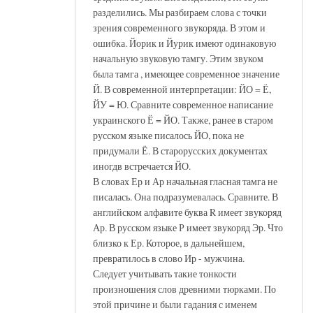
разделились. Мы разбираем слова с точки
зрения современного звукоряда. В этом и
ошибка. Йорик и Йурик имеют одинаковую
начальную звуковую тамгу. Этим звуком
была тамга , имеющее современное значение
Й. В современной интерпретации: ЙО = Ё,
ЙУ = Ю. Сравните современное написание
украинского Ё = ЙО. Также, ранее в старом
русском языке писалось ЙО, пока не
придумали Ё. В старорусских документах
иногдв встречается ЙО.
В словах Ер и Ар начальная гласная тамга не
писалась. Она подразумевалась. Сравните. В
английском алфавите буква R имеет звукоряд
Ар. В русском языке Р имеет звукоряд Эр. Что
близко к Ер. Которое, в дальнейшем,
превратилось в слово Ир - мужчина.
Следует учитывать такие тонкости
произношения слов древними тюрками. По
этой причине и были гадания с именем