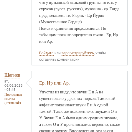
что у иртышской языковой группы, то есть у
сурусов (русов, русских), мужчина - ер. Тогда
предполагаем, что Рюрик - Ер Йурик
(Мужественное Сердце).
Поиск и сравнения продолжаются. По
табынцам пока не определено точно - Ер, Ир
или Ар.
Войдите
или
зарегистрируйтесь
, чтобы
оставлять комментарии
Шагиев
вт,
Ер, Ир или Ар.
06/06/2023
- 05:45
Упустил из виду, что звуки Е и А на
Постоянная
существовало у древних тюрков. Тамговый
ссылка
(Permalink)
алфавит показывает звуки Е и А одной
тамгой. Такое же положение со звуками О и
У. Звуки Е и А были одним средним звуком,
а также О и У произносились вероятно, также
средним звуком. Впоследствии, эти эвуки