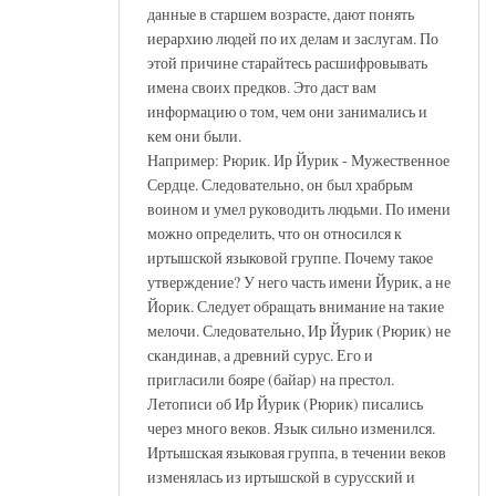
данные в старшем возрасте, дают понять
иерархию людей по их делам и заслугам. По
этой причине старайтесь расшифровывать
имена своих предков. Это даст вам
информацию о том, чем они занимались и
кем они были.
Например: Рюрик. Ир Йурик - Мужественное
Сердце. Следовательно, он был храбрым
воином и умел руководить людьми. По имени
можно определить, что он относился к
иртышской языковой группе. Почему такое
утверждение? У него часть имени Йурик, а не
Йорик. Следует обращать внимание на такие
мелочи. Следовательно, Ир Йурик (Рюрик) не
скандинав, а древний сурус. Его и
пригласили бояре (байар) на престол.
Летописи об Ир Йурик (Рюрик) писались
через много веков. Язык сильно изменился.
Иртышская языковая группа, в течении веков
изменялась из иртышской в сурусский и