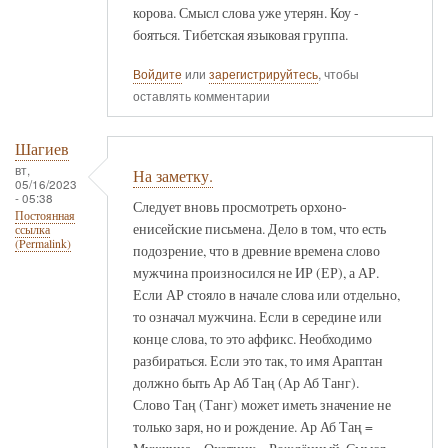
корова. Смысл слова уже утерян. Коу -
бояться. Тибетская языковая группа.
Войдите
или
зарегистрируйтесь
, чтобы
оставлять комментарии
Шагиев
вт,
На заметку.
05/16/2023
- 05:38
Следует вновь просмотреть орхоно-
Постоянная
енисейские письмена. Дело в том, что есть
ссылка
(Permalink)
подозрение, что в древние времена слово
мужчина произносился не ИР (ЕР), а АР.
Если АР стояло в начале слова или отдельно,
то означал мужчина. Если в середине или
конце слова, то это аффикс. Необходимо
разбираться. Если это так, то имя Араптан
должно быть Ар Аб Таң (Ар Аб Танг).
Слово Таң (Танг) может иметь значение не
только заря, но и рождение. Ар Аб Таң =