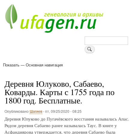
Перейти
к
основному
содержанию
Поиск
Показать — Основная навигация
Основная
навигация
Деревни
Форум
Поиск земляков
Татарские имена
Блоги
Войти
Поддержи Уфаген!
Деревня Юлуково, Сабаево,
Коварды. Карты с 1755 года по
1800 год. Бесплатные.
Опубликовано
Шагиев
-
пт, 09/25/2020 - 08:25
Деревня Юлуково до Пугачёвского восстания называлась Апас.
Рядом деревня Сабаево ранее называлась Таус. В книге у
Асфандиярова утверждается, что деревня Сабаево была