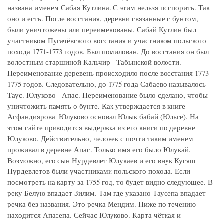
названа именем Сабая Кутлина. С этим нельзя поспорить. Так
оно и есть. После восстания, деревни связанные с бунтом,
были уничтожены или переименованы. Сабай Кутлин был
участником Пугачёвского восстания и участником польского
похода 1771-1773 годов. Был помилован. До восстания он был
волостным старшиной Кальчир - Табынской волости.
Переименование деревень происходило после восстания 1773-
1775 годов. Следовательно, до 1775 года Сабаево называлось
Таус. Юлуково - Апас. Переименование было сделано, чтобы
уничтожить память о бунте. Как утверждается в книге
Асфандиярова, Юлуково основал Юлык бабай (Юльге). На
этом сайте приводится выдержка из его книги по деревне
Юлуково. Действительно, человек с почти таким именем
проживал в деревне Апас. Только имя его было Юлукай.
Возможно, его сын Нурдевлет Юлукаев и его внук Кусяш
Нурдевлетов были участниками польского похода. Если
посмотреть на карту за 1755 год, то будет видно следующее. В
реку Белую впадает Зилим. Там где указано Таусепа впадает
речка без названия. Это речка Мендим. Ниже по течению
находится Апасепа. Сейчас Юлуково. Карта чёткая и