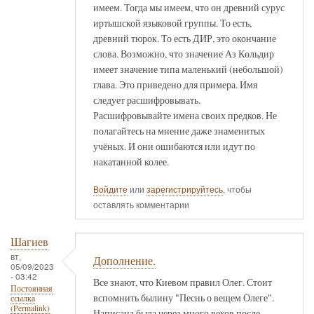
имеем. Тогда мы имеем, что он древний сурус
иртышской языковой группы. То есть,
древний тюрок. То есть ДИР, это окончание
слова. Возможно, что значение Аз Көльдир
имеет значение типа маленький (небольшой)
глава. Это приведено для примера. Имя
следует расшифровывать.
Расшифровывайте имена своих предков. Не
полагайтесь на мнение даже знаменитых
учёных. И они ошибаются или идут по
накатанной колее.
Войдите
или
зарегистрируйтесь
, чтобы
оставлять комментарии
Шагиев
вт,
Дополнение.
05/09/2023
- 03:42
Все знают, что Киевом правил Олег. Стоит
Постоянная
вспомнить былину "Песнь о вещем Олеге".
ссылка
(Permalink)
Написана была через много веков после