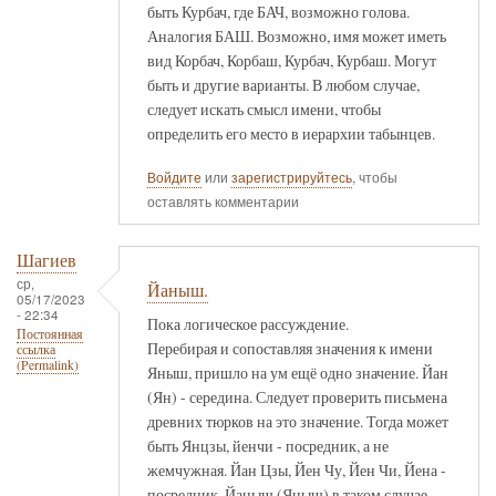
быть Курбач, где БАЧ, возможно голова.
Аналогия БАШ. Возможно, имя может иметь
вид Корбач, Корбаш, Курбач, Курбаш. Могут
быть и другие варианты. В любом случае,
следует искать смысл имени, чтобы
определить его место в иерархии табынцев.
Войдите
или
зарегистрируйтесь
, чтобы
оставлять комментарии
Шагиев
ср,
Йаныш.
05/17/2023
- 22:34
Пока логическое рассуждение.
Постоянная
Перебирая и сопоставляя значения к имени
ссылка
(Permalink)
Яныш, пришло на ум ещё одно значение. Йан
(Ян) - середина. Следует проверить письмена
древних тюрков на это значение. Тогда может
быть Янцзы, йенчи - посредник, а не
жемчужная. Йан Цзы, Йен Чу, Йен Чи, Йена -
посредник. Йаныш (Яныш) в таком случае