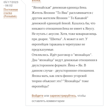
05/17/2023
- 06:02
"Японайская" денежная единица йена.
Постоянная
Житель Японии "То Яма" расплачивается с
ссылка
(Permalink)
другим жителем Японии " То Канавой"
денежной единицей йеной. Казалось бы, что
никакого отношения йена не имеет к Янусу.
Не путать с анусом. Хотя, тоже коварная вещь
при диарее. "Шютка". А может и нет. У
европейцев тараканы в черепушке не
предсказуемые.
Отвлеклись. Идёт разговор о "японайцах".
Два "японайца" ведут денежные отношения в
двухстороннем формате. Йена = Ян. В
данном случае - двухсторонние отношения.
Япона мать, как секта финно-угорской
теории объяснит это? "Японайцы" тоже
европейцы?
Войдите
или
зарегистрируйтесь
, чтобы
оставлять комментарии