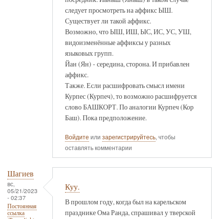
следует просмотреть на аффикс ЫШ.
Существует ли такой аффикс.
Возможно, что ЫШ, ИШ, ЫС, ИС, УС, УШ,
видоизменённые аффиксы у разных
языковых групп.
Йан (Ян) - середина, сторона. И прибавлен
аффикс.
Также. Если расшифровать смысл имени
Курпес (Курпеч), то возможно расшифруется
слово БАШКОРТ. По аналогии Курпеч (Кор
Баш). Пока предположение.
Войдите
или
зарегистрируйтесь
, чтобы
оставлять комментарии
Шагиев
вс,
Куу.
05/21/2023
- 02:37
В прошлом году, когда был на карельском
Постоянная
празднике Ома Ранда, спрашивал у тверской
ссылка