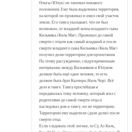
Өльгы (Юлук) не занимал никакого
положения. Ему была выделенна территория,
на которой он проживал и имел свой участок
земли. Его тамга указывает, что он был
возможно, от младшей жены младшего сына
Кильмяка (Көль Мағ). Проживал до самой
смерти с отцом как самый младший и после
смерти младшего сына Кильмяка (Көль Мағ)
получил долю территории для пропитания.
По этому рассуждению, следуя временным
интервалам, между Кильмяком и Юлуком
должен быть ещё один человек, то есть
должен быть брат Калчира (Көль Чор). Всё
дело в тамге. Тамга простейшая и
передавалась тому человеку, который жил с
родителями до самой смерти отца и
наследовал дом и тамгу, но не территорию.
Территорию ему выделили (дали долю) после
смерти отца.
Если следовать этой логике, то Сү Аз Көль,