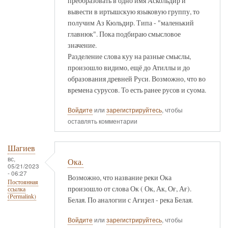
преобразовать в одно имя Аскольдир и
вывести в иртышскую языковую группу, то
получим Аз Кюльдир. Типа - "маленький
главнюк". Пока подбираю смысловое
значение.
Разделение слова куу на разные смыслы,
произошло видимо, ещё до Атиллы и до
образования древней Руси. Возможно, что во
времена сурусов. То есть ранее русов и суома.
Войдите
или
зарегистрируйтесь
, чтобы
оставлять комментарии
Шагиев
вс,
Ока.
05/21/2023
- 06:27
Возможно, что название реки Ока
Постоянная
произошло от слова Ок ( Ок, Ак, Оғ, Ағ).
ссылка
(Permalink)
Белая. По аналогии с Ағиҙел - река Белая.
Войдите
или
зарегистрируйтесь
, чтобы