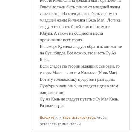
Көс Аб Көль, Өльгы должны быть братьями. И
Өльгы должен быть сыном от младшей жены
своего отца. Их отец должен быть сыном от
младшей жены Кильмяка (Көль Мағ). Логика
следует из простейшей тамги потомков
Юлука. А также из общности места
проживания всех троих.
В шежере Кузеева следует обратить внимание
на Суашбирде. Возможно, это и есть Сү Аз
Көль.
Если следовать теории младших сыновей, то
у горы Магаш жил сам Кильмяк (Көль Мағ).
Вот эту головоломку предстоит разгадать.
Сумбурно написано, но следует идти в этом
направлении.
Сү Аз Көль не следует путать с Сү Мағ Көль.
Разные люди.
Войдите
или
зарегистрируйтесь
, чтобы
оставлять комментарии