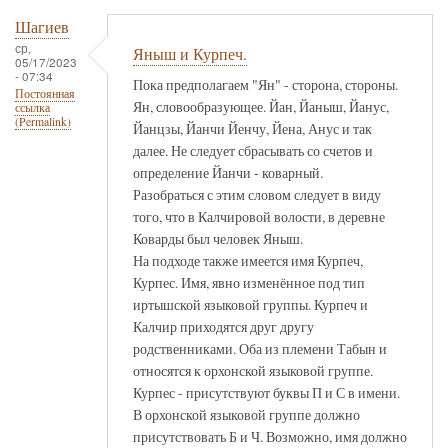
Шагиев
ср,
Яныш и Курпеч.
05/17/2023
- 07:34
Пока предполагаем "Ян" - сторона, стороны.
Постоянная
Ян, словообразующее. Йан, Йаныш, Йанус,
ссылка
(Permalink)
Йанцзы, Йанчи Йенчу, Йена, Анус и так
далее. Не следует сбрасывать со счетов и
определение Йанчи - коварный.
Разобраться с этим словом следует в виду
того, что в Калчировой волости, в деревне
Коварды был человек Яныш.
На подходе также имеется имя Курпеч,
Курпес. Имя, явно изменённое под тип
иртышской языковой группы. Курпеч и
Калчир приходятся друг другу
родственниками. Оба из племени Табын и
относятся к орхонской языковой группе.
Курпес - присутствуют буквы П и С в имени.
В орхонской языковой группе должно
присутствовать Б и Ч. Возможно, имя должно