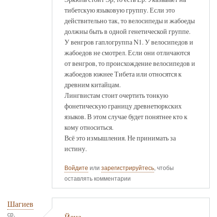
тибетскую языковую группу. Если это
действительно так, то велосипеды и жабоеды
должны быть в одной генетической группе.
У венгров гаплогруппа N1. У велосипедов и
жабоедов не смотрел. Если они отличаются
от венгров, то происхождение велосипедов и
жабоедов южнее Тибета или относятся к
древним китайцам.
Лингвистам стоит очертить тонкую
фонетическую границу древнетюркских
языков. В этом случае будет понятнее кто к
кому относиться.
Всё это измышления. Не принимать за
истину.
Войдите
или
зарегистрируйтесь
, чтобы
оставлять комментарии
Шагиев
ср,
Йена.