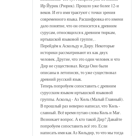
Ир Йурик (Рюрик). Прошло уже более 12-и
веков. И его имя трактуют с точки зрения
современного языка. Расшифровка его имени
дало понятие, что он относится к древним
сурусам, относящихся к древним тюркам,
иртышской языковой группе, .
Перейдём к Аскольду и Диру. Некоторые
историки рассматривают их как двух
человек. Другие, что это один человек и что
Дир не существовал. Когда Они были
описаны в летописях, то уже существовал
древний русский язык.
Теперь попробуем сопоставить с древним
сурусским языком иртышской языковой
группы. Аскольд - Аз Ҡөль (Малый Главный).
В прошлый раз неверно написал, что Ҡөль -
славный. Всё время путаю слова Көль и Мағ.
Возникает вопрос. А кто такой Дир? Давайте
попробуем сопоставить всё это. Если
написать имя как Аз Көльдир, то что мы тогда