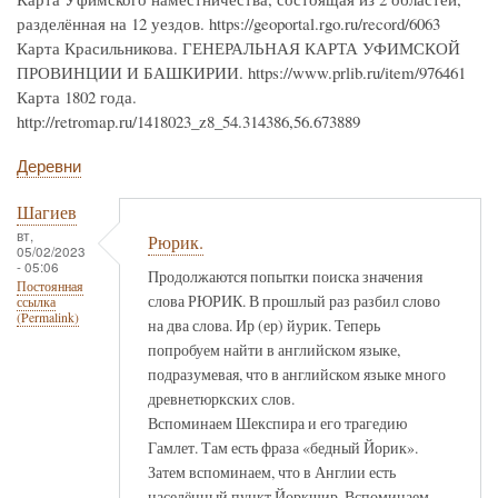
разделённая на 12 уездов. https://geoportal.rgo.ru/record/6063
Карта Красильникова. ГЕНЕРАЛЬНАЯ КАРТА УФИМСКОЙ
ПРОВИНЦИИ И БАШКИРИИ. https://www.prlib.ru/item/976461
Карта 1802 года.
http://retromap.ru/1418023_z8_54.314386,56.673889
Деревни
Шагиев
вт,
Рюрик.
05/02/2023
- 05:06
Продолжаются попытки поиска значения
Постоянная
слова РЮРИК. В прошлый раз разбил слово
ссылка
(Permalink)
на два слова. Ир (ер) йурик. Теперь
попробуем найти в английском языке,
подразумевая, что в английском языке много
древнетюркских слов.
Вспоминаем Шекспира и его трагедию
Гамлет. Там есть фраза «бедный Йорик».
Затем вспоминаем, что в Англии есть
населённый пункт Йоркшир. Вспоминаем