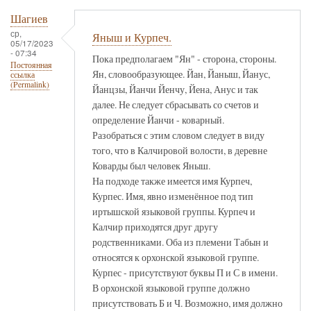
Шагиев
ср,
Яныш и Курпеч.
05/17/2023
- 07:34
Пока предполагаем "Ян" - сторона, стороны.
Постоянная
Ян, словообразующее. Йан, Йаныш, Йанус,
ссылка
(Permalink)
Йанцзы, Йанчи Йенчу, Йена, Анус и так
далее. Не следует сбрасывать со счетов и
определение Йанчи - коварный.
Разобраться с этим словом следует в виду
того, что в Калчировой волости, в деревне
Коварды был человек Яныш.
На подходе также имеется имя Курпеч,
Курпес. Имя, явно изменённое под тип
иртышской языковой группы. Курпеч и
Калчир приходятся друг другу
родственниками. Оба из племени Табын и
относятся к орхонской языковой группе.
Курпес - присутствуют буквы П и С в имени.
В орхонской языковой группе должно
присутствовать Б и Ч. Возможно, имя должно