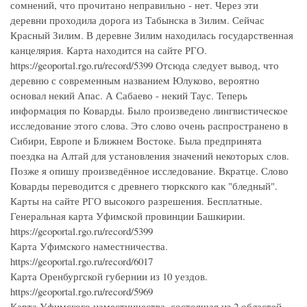
сомнений, что прочитано неправильно - нет. Через эти
деревни проходила дорога из Табынска в Зилим. Сейчас
Красный Зилим. В деревне Зилим находилась государственная
канцелярия. Карта находится на сайте РГО.
https://geoportal.rgo.ru/record/5399 Отсюда следует вывод, что
деревню с современным названием Юлуково, вероятно
основал некий Апас. А Сабаево - некий Таус. Теперь
информация по Коварды. Было произведено лингвистическое
исследование этого слова. Это слово очень распространено в
Сибири, Европе и Ближнем Востоке. Была предпринята
поездка на Алтай для установления значений некоторых слов.
Позже я опишу произведённое исследование. Вкратце. Слово
Коварды переводится с древнего тюркского как "бледный".
Карты на сайте РГО высокого разрешения. Бесплатные.
Генеральная карта Уфимской провинции Башкирии.
https://geoportal.rgo.ru/record/5399
Карта Уфимского наместничества.
https://geoportal.rgo.ru/record/6017
Карта Оренбургской губернии из 10 уездов.
https://geoportal.rgo.ru/record/5969
Карта Уфимского наместничества, состоящая из 2 областей,