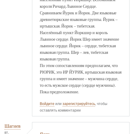
короля Ричард Львиное Сердце.
Сравниваем Йурик и Йорик. Две языковые
древнетюркские языковые группы. Йурик –
иртышская. Йорик – тибетская.
Населённый пункт Йоркшир и король
Львиное сердце. Йорик Шер имеет значение
львиное сердце. Йорик – сердце, тибетская
языковая группа. Шер – лев, тибетская
языковая группа.
По этим сопоставлениям предполагаем, что
РЮРИК, это ИР ЙУРИК, иртышская языковая
группа и имеет значение – мужчина сердце,
то есть мужское сердце (сердце мужчины).
Пока предположение.
Войдите
или
зарегистрируйтесь
, чтобы
оставлять комментарии
Шагиев
вт,
Ясак.