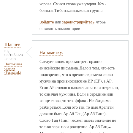
корова. Смысл слова уже утерян. Коу -
бояться. Тибетская языковая группа.
Войдите
или
зарегистрируйтесь
, чтобы
оставлять комментарии
Шагиев
вт,
На заметку.
05/16/2023
- 05:38
Следует вновь просмотреть орхоно-
Постоянная
енисейские письмена. Дело в том, что есть
ссылка
(Permalink)
подозрение, что в древние времена слово
мужчина произносился не ИР (ЕР), а АР.
Если АР стояло в начале слова или отдельно,
то означал мужчина. Если в середине или
конце слова, то это аффикс. Необходимо
разбираться. Если это так, то имя Араптан
должно быть Ар Аб Таң (Ар Аб Танг).
Слово Таң (Танг) может иметь значение не
только заря, но и рождение. Ар Аб Таң =