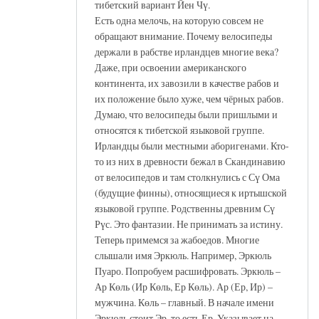
тибетский вариант Йен Чү.
Есть одна мелочь, на которую совсем не
обращают внимание. Почему велосипеды
держали в рабстве ирландцев многие века?
Даже, при освоении американского
континента, их завозили в качестве рабов и
их положение было хуже, чем чёрных рабов.
Думаю, что велосипеды были пришлыми и
относятся к тибетской языковой группе.
Ирландцы были местными аборигенами. Кто-
то из них в древности бежал в Скандинавию
от велосипедов и там столкнулись с Сү Ома
(будущие финны), относящиеся к иртышской
языковой группе. Родственны древним Сү
Рүс. Это фантазии. Не принимать за истину.
Теперь примемся за жабоедов. Многие
слышали имя Эркюль. Например, Эркюль
Пуаро. Попробуем расшифровать. Эркюль –
Ар Көль (Ир Көль, Ер Көль). Ар (Ер, Ир) –
мужчина. Көль – главный. В начале имени
Эркюль стоит Эр, то есть Ер. Указывает на