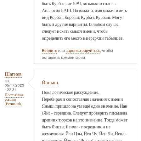
быть Курбач, где БАЧ, возможно голова.
Аналогия БАШ. Возможно, имя может иметь
вид Корбач, Корбаш, Курбач, Курбаш. Могут
быть и другие варианты. В любом случае,
следует искать смысл имени, чтобы
определить его место в иерархии табынцев.
Войдите
или
зарегистрируйтесь
, чтобы
оставлять комментарии
Шагиев
ср,
Йаныш.
05/17/2023
- 22:34
Пока логическое рассуждение.
Постоянная
Перебирая и сопоставляя значения к имени
ссылка
(Permalink)
Яныш, пришло на ум ещё одно значение. Йан
(Ян) - середина. Следует проверить письмена
древних тюрков на это значение. Тогда может
быть Янцзы, йенчи - посредник, а не
жемчужная. Йан Цзы, Йен Чу, Йен Чи, Йена -
посредник. Йаныш (Яныш) в таком случае