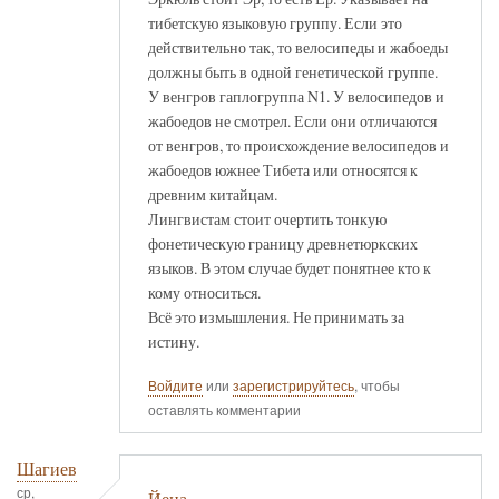
тибетскую языковую группу. Если это
действительно так, то велосипеды и жабоеды
должны быть в одной генетической группе.
У венгров гаплогруппа N1. У велосипедов и
жабоедов не смотрел. Если они отличаются
от венгров, то происхождение велосипедов и
жабоедов южнее Тибета или относятся к
древним китайцам.
Лингвистам стоит очертить тонкую
фонетическую границу древнетюркских
языков. В этом случае будет понятнее кто к
кому относиться.
Всё это измышления. Не принимать за
истину.
Войдите
или
зарегистрируйтесь
, чтобы
оставлять комментарии
Шагиев
ср,
Йена.