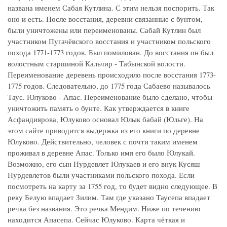
названа именем Сабая Кутлина. С этим нельзя поспорить. Так
оно и есть. После восстания, деревни связанные с бунтом,
были уничтожены или переименованы. Сабай Кутлин был
участником Пугачёвского восстания и участником польского
похода 1771-1773 годов. Был помилован. До восстания он был
волостным старшиной Кальчир - Табынской волости.
Переименование деревень происходило после восстания 1773-
1775 годов. Следовательно, до 1775 года Сабаево называлось
Таус. Юлуково - Апас. Переименование было сделано, чтобы
уничтожить память о бунте. Как утверждается в книге
Асфандиярова, Юлуково основал Юлык бабай (Юльге). На
этом сайте приводится выдержка из его книги по деревне
Юлуково. Действительно, человек с почти таким именем
проживал в деревне Апас. Только имя его было Юлукай.
Возможно, его сын Нурдевлет Юлукаев и его внук Кусяш
Нурдевлетов были участниками польского похода. Если
посмотреть на карту за 1755 год, то будет видно следующее. В
реку Белую впадает Зилим. Там где указано Таусепа впадает
речка без названия. Это речка Мендим. Ниже по течению
находится Апасепа. Сейчас Юлуково. Карта чёткая и