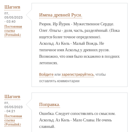
Шагиев
пт,
Имена древней Руси.
05/05/2023
- 03:40
Рюрик. Ир Йурик - Мужественное Сердце.
Постоянная
Олег. Өльгы - доля, часть, разделённый. (Пока
ссылка
(Permalink)
ищется более точное определение).
Аскольд. Аз Көль - Малый Вождь. Не
типичное имя Аскольд у древних русов.
Возможно, что имя было искажено в поздних
летописях.
Войдите
или
зарегистрируйтесь
, чтобы
оставлять комментарии
Шагиев
пт,
Поправка.
05/05/2023
- 04:21
Ошибка. Следует сопостявлять со смыслом.
Постоянная
Аскольд. Аз Көль - Мало Славы. Не очень
ссылка
(Permalink)
славный.