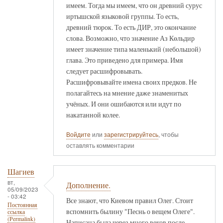
имеем. Тогда мы имеем, что он древний сурус
иртышской языковой группы. То есть,
древний тюрок. То есть ДИР, это окончание
слова. Возможно, что значение Аз Көльдир
имеет значение типа маленький (небольшой)
глава. Это приведено для примера. Имя
следует расшифровывать.
Расшифровывайте имена своих предков. Не
полагайтесь на мнение даже знаменитых
учёных. И они ошибаются или идут по
накатанной колее.
Войдите
или
зарегистрируйтесь
, чтобы
оставлять комментарии
Шагиев
вт,
Дополнение.
05/09/2023
- 03:42
Все знают, что Киевом правил Олег. Стоит
Постоянная
вспомнить былину "Песнь о вещем Олеге".
ссылка
(Permalink)
Написана была через много веков после