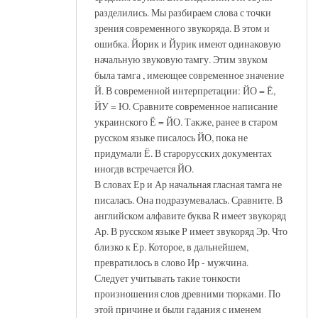
разделились. Мы разбираем слова с точки
зрения современного звукоряда. В этом и
ошибка. Йорик и Йурик имеют одинаковую
начальную звуковую тамгу. Этим звуком
была тамга , имеющее современное значение
Й. В современной интерпретации: ЙО = Ё,
ЙУ = Ю. Сравните современное написание
украинского Ё = ЙО. Также, ранее в старом
русском языке писалось ЙО, пока не
придумали Ё. В старорусских документах
иногдв встречается ЙО.
В словах Ер и Ар начальная гласная тамга не
писалась. Она подразумевалась. Сравните. В
английском алфавите буква R имеет звукоряд
Ар. В русском языке Р имеет звукоряд Эр. Что
близко к Ер. Которое, в дальнейшем,
превратилось в слово Ир - мужчина.
Следует учитывать такие тонкости
произношения слов древними тюрками. По
этой причине и были гадания с именем