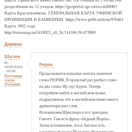
разделённая на 12 уездов. https://geoportal.rgo.ru/record/6063
Карта Красильникова. ГЕНЕРАЛЬНАЯ КАРТА УФИМСКОЙ
ПРОВИНЦИИ И БАШКИРИИ. https://www.prlib.ru/item/976461
Карта 1802 года.
http://retromap.ru/1418023_z8_54.314386,56.673889
Деревни
Шагиев
вт,
Рюрик.
05/02/2023
- 05:06
Продолжаются попытки поиска значения
Постоянная
слова РЮРИК. В прошлый раз разбил слово
ссылка
(Permalink)
на два слова. Ир (ер) йурик. Теперь
попробуем найти в английском языке,
подразумевая, что в английском языке много
древнетюркских слов.
Вспоминаем Шекспира и его трагедию
Гамлет. Там есть фраза «бедный Йорик».
Затем вспоминаем, что в Англии есть
населённый пункт Йоркшир. Вспоминаем