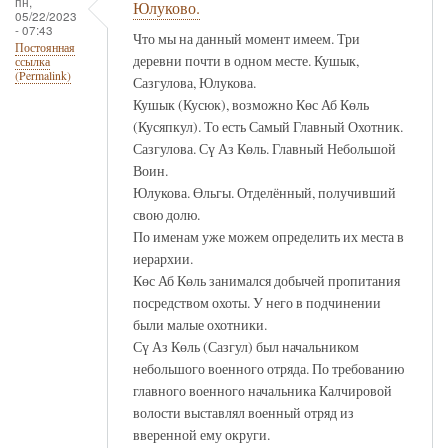
пн,
Юлуково.
05/22/2023
- 07:43
Что мы на данный момент имеем. Три
Постоянная
деревни почти в одном месте. Кушык,
ссылка
(Permalink)
Сазгулова, Юлукова.
Кушык (Кусюк), возможно Көс Аб Көль
(Кусяпкул). То есть Самый Главный Охотник.
Сазгулова. Сү Аз Көль. Главный Небольшой
Воин.
Юлукова. Өльгы. Отделённый, получивший
свою долю.
По именам уже можем определить их места в
иерархии.
Көс Аб Көль занимался добычей пропитания
посредством охоты. У него в подчинении
были малые охотники.
Сү Аз Көль (Сазгул) был начальником
небольшого военного отряда. По требованию
главного военного начальника Калчировой
волости выставлял военный отряд из
вверенной ему округи.