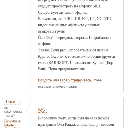
следует просмотреть на аффикс ЫШ.
Существует ли такой аффикс.
Возможно, что ЫШ, ИШ, ЫС, ИС, УС, УШ,
видоизменённые аффиксы у разных
языковых групп.
Йан (Ян) - середина, сторона. И прибавлен
аффикс.
Также. Если расшифровать смысл имени
Курпес (Курпеч), то возможно расшифруется
слово БАШКОРТ. По аналогии Курпеч (Кор
Баш). Пока предположение.
Войдите
или
зарегистрируйтесь
, чтобы
оставлять комментарии
Шагиев
вс,
Куу.
05/21/2023
- 02:37
В прошлом году, когда был на карельском
Постоянная
празднике Ома Ранда, спрашивал у тверской
ссылка