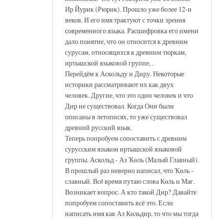
Ир Йурик (Рюрик). Прошло уже более 12-и
веков. И его имя трактуют с точки зрения
современного языка. Расшифровка его имени
дало понятие, что он относится к древним
сурусам, относящихся к древним тюркам,
иртышской языковой группе, .
Перейдём к Аскольду и Диру. Некоторые
историки рассматривают их как двух
человек. Другие, что это один человек и что
Дир не существовал. Когда Они были
описаны в летописях, то уже существовал
древний русский язык.
Теперь попробуем сопоставить с древним
сурусским языком иртышской языковой
группы. Аскольд - Аз Ҡөль (Малый Главный).
В прошлый раз неверно написал, что Ҡөль -
славный. Всё время путаю слова Көль и Мағ.
Возникает вопрос. А кто такой Дир? Давайте
попробуем сопоставить всё это. Если
написать имя как Аз Көльдир, то что мы тогда