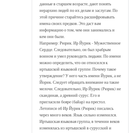
данные в старшем возрасте, дают понять
иерархию людей по их делам и заслугам. По
этой причине старайтесь расшифровывать
имена своих предков. Это даст вам
информацию о том, чем они занимались и
кем они были.
Например: Рюрик. Ир Йурик - Мужественное
Сердце. Следовательно, он был храбрым
воином и умел руководить людьми. По имени
можно определить, что он относился к
иртышской языковой группе. Почему такое
утверждение? У него часть имени Йурик, а не
Йорик. Следует обращать внимание на такие
мелочи. Следовательно, Ир Йурик (Рюрик) не
скандинав, а древний сурус. Его и
пригласили бояре (байар) на престол.
Летописи об Ир Йурик (Рюрик) писались
через много веков. Язык сильно изменился.
Иртышская языковая группа, в течении веков
изменялась из иртышской в сурусский и