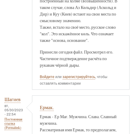
построенный на холме (возвышенности). В
таком случае, слова Аз Көльдир (Аскольд и
Дир) и Куу (Киев) встают на свои места по
смысловому значению.
Также, встало на своё место, русское слово
"кол". Это искажённое көль. Что означает
также "основа, основание".
Принесли сегодня файл. Просмотрел его.
Частичное подтверждение расчёта по
рукавам чёрной дыры.
Войдите
или
зарегистрируйтесь
, чтобы
оставлять комментарии
Шагиев
вт,
Ермак.
05/30/2023
- 22:54
Ермак - Ер Мағ. Мужчина. Слава. Славный
Постоянная
мужчина.
ссылка
(Permalink)
Рассматривая имя Ермак, то предполагаем,