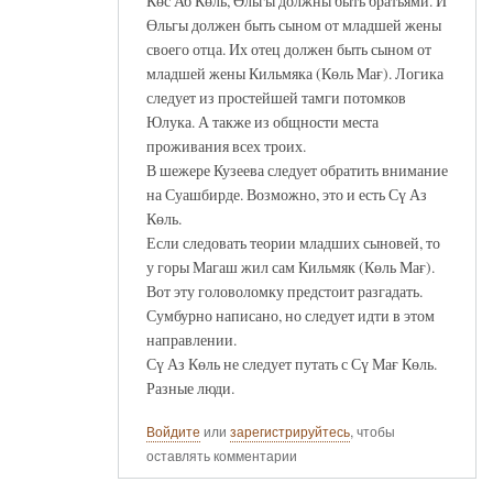
Көс Аб Көль, Өльгы должны быть братьями. И
Өльгы должен быть сыном от младшей жены
своего отца. Их отец должен быть сыном от
младшей жены Кильмяка (Көль Мағ). Логика
следует из простейшей тамги потомков
Юлука. А также из общности места
проживания всех троих.
В шежере Кузеева следует обратить внимание
на Суашбирде. Возможно, это и есть Сү Аз
Көль.
Если следовать теории младших сыновей, то
у горы Магаш жил сам Кильмяк (Көль Мағ).
Вот эту головоломку предстоит разгадать.
Сумбурно написано, но следует идти в этом
направлении.
Сү Аз Көль не следует путать с Сү Мағ Көль.
Разные люди.
Войдите
или
зарегистрируйтесь
, чтобы
оставлять комментарии