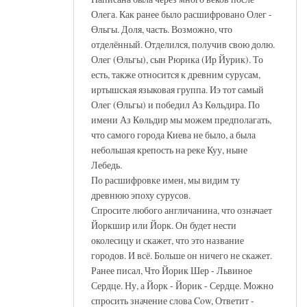
Олега. Как ранее было расшифровано Олег -
Өльгы. Доля, часть. Возможно, что
отделённый. Отделился, получив свою долю.
Олег (Өльгы), сын Рюрика (Ир Йурик). То
есть, также относится к древним сурусам,
иртышская языковая группа. Иэ тот самый
Олег (Өльгы) и победил Аз Көльдира. По
имени Аз Көльдир мы можем предполагать,
что самого города Киева не было, а была
небольшая крепость на реке Куу, ныне
Лебедь.
По расшифровке имен, мы видим ту
древнюю эпоху сурусов.
Спросите любого англичанина, что означает
Йоркшир или Йорк. Он будет нести
околесицу и скажет, что это название
городов. И всё. Больше он ничего не скажет.
Ранее писал, Что Йорик Шер - Львиное
Сердце. Ну, а Йорк - Йорик - Сердце. Можно
спросить значение слова Cow, Ответит -