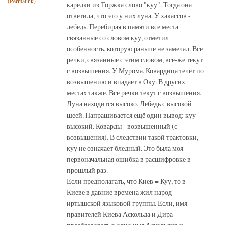
(Permalink)
карелки из Торжка слово "куу". Тогда она
ответила, что это у них луна. У хакассов -
лебедь. Перебирая в памяти все места
связанные со словом куу, отметил
особенность, которую раньше не замечал. Все
речки, связанные с этим словом, всё-же текут
с возвышения. У Мурома, Ковардица течёт по
возвышению и впадает в Оку. В других
местах также. Все речки текут с возвышения.
Луна находится высоко. Лебедь с высокой
шеей. Напрашивается ещё один вывод: куу -
высокий. Коварды - возвышенный (с
возвышения). В следствии такой трактовки,
куу не означает бледный. Это была моя
первоначальная ошибка в расшифровке в
прошлый раз.
Если предполагать, что Киев = Куу, то в
Киеве в давние времена жил народ
иртышской языковой группы. Если, имя
правителей Киева Аскольда и Дира