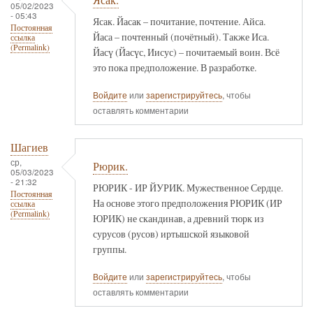
05/02/2023
- 05:43
Ясак. Йасак – почитание, почтение. Айса.
Постоянная
Йаса – почтенный (почётный). Также Иса.
ссылка
(Permalink)
Йасү (Йасүс, Иисус) – почитаемый воин. Всё
это пока предположение. В разработке.
Войдите
или
зарегистрируйтесь
, чтобы
оставлять комментарии
Шагиев
ср,
Рюрик.
05/03/2023
- 21:32
РЮРИК - ИР ЙУРИК. Мужественное Сердце.
Постоянная
На основе этого предположения РЮРИК (ИР
ссылка
(Permalink)
ЮРИК) не скандинав, а древний тюрк из
сурусов (русов) иртышской языковой
группы.
Войдите
или
зарегистрируйтесь
, чтобы
оставлять комментарии