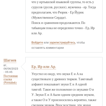
что у иртышской языковой группы, то есть у
сурусов (русов, русских), мужчина - ер. Тогда
предполагаем, что Рюрик - Ер Йурик
(Мужественное Сердце).
Поиск и сравнения продолжаются. По
табынцам пока не определено точно - Ер, Ир
или Ар.
Войдите
или
зарегистрируйтесь
, чтобы
оставлять комментарии
Шагиев
вт,
Ер, Ир или Ар.
06/06/2023
- 05:45
Упустил из виду, что звуки Е и А на
Постоянная
существовало у древних тюрков. Тамговый
ссылка
(Permalink)
алфавит показывает звуки Е и А одной
тамгой. Такое же положение со звуками О и
У. Звуки Е и А были одним средним звуком,
а также О и У произносились вероятно, также
средним звуком. Впоследствии, эти эвуки