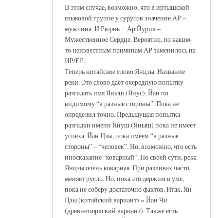
В этом случае, возможно, что в иртышской
языковой группе у сурусов значение АР –
мужчина. И Рюрик = Ар Йурик –
Мужественное Сердце. Вероятно, по каким-
то неизвестным причинам АР заменилось на
ИР/ЕР.
Теперь китайское слово Янцзы. Название
реки. Это слово даёт очередную попытку
разгадать имя Яныш (Янус). Йан по
видимому “в разные стороны”. Пока не
определил точно. Предыдущая попытка
разгадки имени Януш (Яныш) пока не имеет
успеха. Йан Цзы, пока имеем “в разные
стороны” – “человек”. Но, возможно, что есть
иносказание “коварный”. По своей сути, река
Янцзы очень коварная. При разливах часто
меняет русло. Но, пока это держим в уме,
пока не соберу достаточно фактов. Итак, Ян
Цзы (китайский вариант) = Йан Чи
(древнетюркский вариант). Также есть