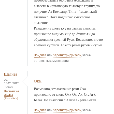
преобразовать в одно имя Аскольдир и
вывести в иртышскую языковую группу, то
получим Аз Кюльдир. Типа - "маленький
главнюк". Пока подбираю смысловое
значение.
Разделение слова куу на разные смыслы,
произошло видимо, ещё до Атиллы и до
образования древней Руси. Возможно, что во
времена сурусов. То есть ранее русов и суома.
Войдите
или
зарегистрируйтесь
, чтобы
оставлять комментарии
Шагиев
вс,
Ока.
05/21/2023
- 06:27
Возможно, что название реки Ока
Постоянная
произошло от слова Ок ( Ок, Ак, Оғ, Ағ).
ссылка
(Permalink)
Белая. По аналогии с Ағиҙел - река Белая.
Войдите
или
зарегистрируйтесь
, чтобы