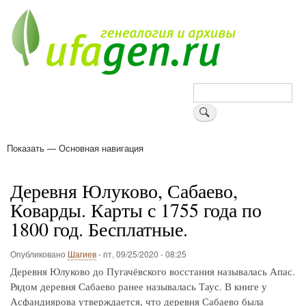
Перейти
к
основному
содержанию
Поиск
Показать — Основная навигация
Основная
навигация
Деревни
Форум
Поиск земляков
Татарские имена
Блоги
Войти
Поддержи Уфаген!
Деревня Юлуково, Сабаево,
Коварды. Карты с 1755 года по
1800 год. Бесплатные.
Опубликовано
Шагиев
-
пт, 09/25/2020 - 08:25
Деревня Юлуково до Пугачёвского восстания называлась Апас.
Рядом деревня Сабаево ранее называлась Таус. В книге у
Асфандиярова утверждается, что деревня Сабаево была