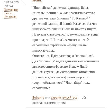
05/17/2023
- 06:02
"Японайская" денежная единица йена.
Постоянная
Житель Японии "То Яма" расплачивается с
ссылка
(Permalink)
другим жителем Японии " То Канавой"
денежной единицей йеной. Казалось бы, что
никакого отношения йена не имеет к Янусу.
Не путать с анусом. Хотя, тоже коварная вещь
при диарее. "Шютка". А может и нет. У
европейцев тараканы в черепушке не
предсказуемые.
Отвлеклись. Идёт разговор о "японайцах".
Два "японайца" ведут денежные отношения в
двухстороннем формате. Йена = Ян. В
данном случае - двухсторонние отношения.
Япона мать, как секта финно-угорской
теории объяснит это? "Японайцы" тоже
европейцы?
Войдите
или
зарегистрируйтесь
, чтобы
оставлять комментарии