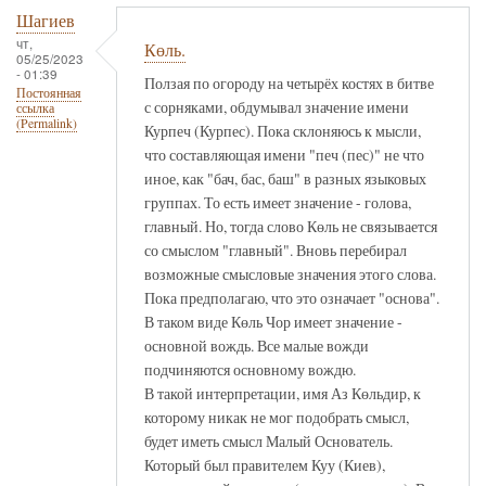
Шагиев
чт,
Көль.
05/25/2023
- 01:39
Ползая по огороду на четырёх костях в битве
Постоянная
с сорняками, обдумывал значение имени
ссылка
(Permalink)
Курпеч (Курпес). Пока склоняюсь к мысли,
что составляющая имени "печ (пес)" не что
иное, как "бач, бас, баш" в разных языковых
группах. То есть имеет значение - голова,
главный. Но, тогда слово Көль не связывается
со смыслом "главный". Вновь перебирал
возможные смысловые значения этого слова.
Пока предполагаю, что это означает "основа".
В таком виде Көль Чор имеет значение -
основной вождь. Все малые вожди
подчиняются основному вождю.
В такой интерпретации, имя Аз Көльдир, к
которому никак не мог подобрать смысл,
будет иметь смысл Малый Основатель.
Который был правителем Куу (Киев),