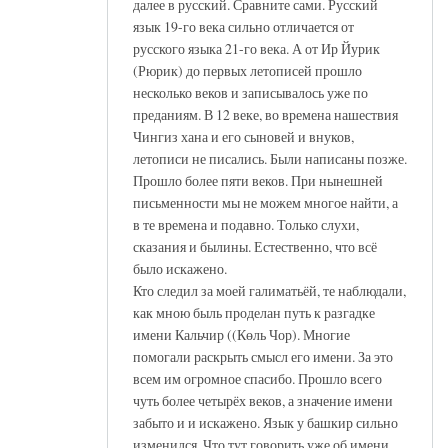
далее в русский. Сравните сами. Русский
язык 19-го века сильно отличается от
русского языка 21-го века. А от Ир Йурик
(Рюрик) до первых летописей прошло
несколько веков и записывалось уже по
преданиям. В 12 веке, во времена нашествия
Чингиз хана и его сыновей и внуков,
летописи не писались. Были написаны позже.
Прошло более пяти веков. При нынешней
письменности мы не можем многое найти, а
в те времена и подавно. Только слухи,
сказания и былины. Естественно, что всё
было искажено.
Кто следил за моей галиматьёй, те наблюдали,
как мною быль проделан путь к разгадке
имени Кальчир ((Көль Чор). Многие
помогали раскрыть смысл его имени. За это
всем им огромное спасибо. Прошло всего
чуть более четырёх веков, а значение имени
забыто и и искажено. Язык у башкир сильно
изменился. Что тут говорить уже об имени