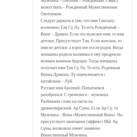
Мужчина – Охотник – Рождённый. Смысл
может быть – Рождённый Мужественным
Охотником.
Следует держать в уме, что имя Тансылу,
возможно Таң Сү Лү. То есть Рождённый –
Воин – Дракон. Если это мужское имя, то имя
детское. Присутствует Таң. Если женское, то
имя не детское, а взрослое после родов. Когда
женщина родила мальчика и ему предрекли
великое военное будущее. Тогда женщина
получает имя Таң Сү Лү. То есть, Родившая
Воина Дракона. Лү перекликается с
китайским – Лүй.
Русское имя Арсений. Попытаемся
разобраться. С греческого – мужчина.
Разбиваем слово на части на
древнетюркский. Ар Сүны. Если Ар Сү, то
Мужчина – Воин (Мужественный Воин). Но,
присутствует окончание (аффикс) НЫ. Ар
Сүны, возможно имеет значение
Воинственный Мужчина.