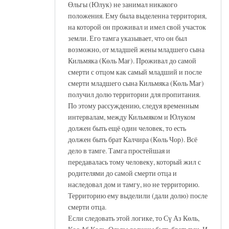
Өльгы (Юлук) не занимал никакого
положения. Ему была выделенна территория,
на которой он проживал и имел свой участок
земли. Его тамга указывает, что он был
возможно, от младшей жены младшего сына
Кильмяка (Көль Мағ). Проживал до самой
смерти с отцом как самый младший и после
смерти младшего сына Кильмяка (Көль Мағ)
получил долю территории для пропитания.
По этому рассуждению, следуя временным
интервалам, между Кильмяком и Юлуком
должен быть ещё один человек, то есть
должен быть брат Калчира (Көль Чор). Всё
дело в тамге. Тамга простейшая и
передавалась тому человеку, который жил с
родителями до самой смерти отца и
наследовал дом и тамгу, но не территорию.
Территорию ему выделили (дали долю) после
смерти отца.
Если следовать этой логике, то Сү Аз Көль,