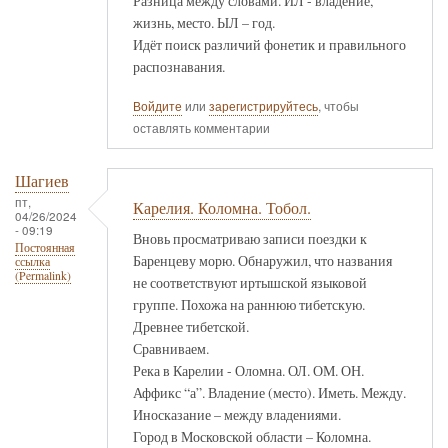
Разница между словами. ИЛ - владение,
жизнь, место. ЫЛ – год.
Идёт поиск различий фонетик и правильного
распознавания.
Войдите
или
зарегистрируйтесь
, чтобы
оставлять комментарии
Шагиев
пт,
Карелия. Коломна. Тобол.
04/26/2024
- 09:19
Вновь просматриваю записи поездки к
Постоянная
Баренцеву морю. Обнаружил, что названия
ссылка
(Permalink)
не соответствуют иртышской языковой
группе. Похожа на раннюю тибетскую.
Древнее тибетской.
Сравниваем.
Река в Карелии - Оломна. ОЛ. ОМ. ОН.
Аффикс “а”. Владение (место). Иметь. Между.
Иносказание – между владениями.
Город в Московской области – Коломна.