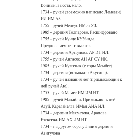
Воиный, высота, мало.
1734 – ручей (возможно написано Лемеези).
ИЛ ИМ АЗ
1755 - ручей Менеус ИМен УЗ.
1985 – деревня Толпарово. Расшифровано.
1755 – ручей Кунде КУУинде.
Предполагаемое - с высоты.
1734 – деревня Артаулова. АР ИТ ИЛ.
1755 – ручей Ангасяк АН АҒ СҮ ИК.
1985 – ручей Кузгенак (у горы Мембет).
1734 – деревня (возможно Акусина).
1734 – ручей названия нет (примыкающий к
ней ручей Аю).
1755 – ручей Мемет ИМ ИМ ИТ.
1985 - ручей Манайли. Примыкают к ней
Агуй, Карагайелга. ИМан АЙА ИЛ.
1734 – деревни Мехметева, Арапова,
Етекеева. ИМ АХ ИМ ИТ
1734 – на другом берегу Зилим деревня
Азигулова