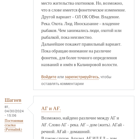
место жительства охотников. Но, возможно,
что в слове имеется фонетическое изменение.
Другой вариант – ОЛ ОК ОВчи. Владение.
Река. Охота. Люд. Иносказание – владение
рыбаков. Чем занимались люди, охотой или
рыбалкой, пока неизвестно.
Дальнейшее покажет правильный вариант.
Пока обращаю внимание на различие
фонетик, для более точного определения
названий и имён в Кальчировой волости.
Войдите
или
зарегистрируйтесь
, чтобы
оставлять комментарии
Шагиев
вт,
АГ и АҒ.
04/30/2024
- 15:06
Возможно, найдено различие между АГ и
Постоянная
АҒ. Слово АГ - река. АҒ – дом (жить). АГай -
ссылка
(Permalink)
речной. АҒай - домашний.
В таком случае, Ағидел, АҒ ИД ЕЛ – дом