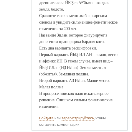
древние слова ЙЫҘер АҒйыла – жидкая
земля, болото.
Сравните с современным башкирским
словом и увидите сильнейшее фонетическое
изменение за 200 лет.
Название Зилан, которое фигурирует в
донесении прапорщика Бардовского.
Есть два варианта расшифровки.
Первый вариант. ЙЫҘ ИЛ АН – земля, место
и аффикс ИН. В таком случае, имеет вид –
ЙЫҘ ИЛан (ИҘ ИЛан). Земля, местная
(обжитая). Земляная поляна.
Второй вариант. АЗ ИЛан. Малое место.
Малая поляна.
В процессе поисков надо искать верное
решение. Слишком сильны фонетические
изменения.
Войдите
или
зарегистрируйтесь
, чтобы
оставлять комментарии