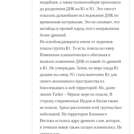
индийцев, а также полинезийцев произошло
до разделения ДНК на R1 и N1. Это смогут
показать дальнейшие исследования ДНК по
временным интервалам. Это не означает, что
китайцы и прочий народ этого направления
более древний.
На освобождающиеся земли от ледников
пошла группа R1. То есть, пошла на север.
Изменение климатического обитания и
вызвало изменение ДНК от какой-то древней
к R1. Не утверждаю. Затем, по мере ухода R1
дальше на север, N1 стала вытеснять R1 для
своего жизненного пространства из
близлежащих к ней территорий. Но, далее
линии Тибет – Чёрное море не пошли. В
сторону современных Индии и Китая также
не пошли. Ареал расселения этой группы был
небольшой. На территории Ближнего
Востока осталось ядро древних слов, которое,
в течении веков также сильно изменилось. Не
утверждаю.