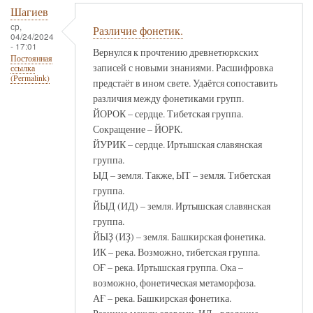
Шагиев
ср,
Различие фонетик.
04/24/2024
- 17:01
Вернулся к прочтению древнетюркских
Постоянная
записей с новыми знаниями. Расшифровка
ссылка
(Permalink)
предстаёт в ином свете. Удаётся сопоставить
различия между фонетиками групп.
ЙОРОК – сердце. Тибетская группа.
Сокращение – ЙОРК.
ЙУРИК – сердце. Иртышская славянская
группа.
ЫД – земля. Также, ЫТ – земля. Тибетская
группа.
ЙЫД (ИД) – земля. Иртышская славянская
группа.
ЙЫҘ (ИҘ) – земля. Башкирская фонетика.
ИК – река. Возможно, тибетская группа.
ОҒ – река. Иртышская группа. Ока –
возможно, фонетическая метаморфоза.
АҒ – река. Башкирская фонетика.