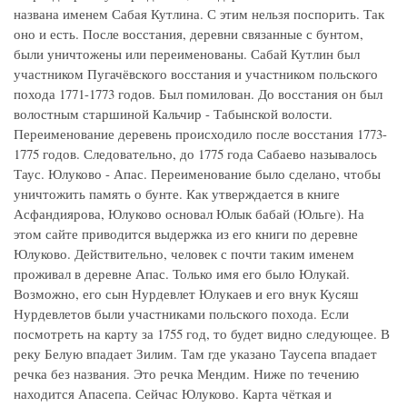
названа именем Сабая Кутлина. С этим нельзя поспорить. Так
оно и есть. После восстания, деревни связанные с бунтом,
были уничтожены или переименованы. Сабай Кутлин был
участником Пугачёвского восстания и участником польского
похода 1771-1773 годов. Был помилован. До восстания он был
волостным старшиной Кальчир - Табынской волости.
Переименование деревень происходило после восстания 1773-
1775 годов. Следовательно, до 1775 года Сабаево называлось
Таус. Юлуково - Апас. Переименование было сделано, чтобы
уничтожить память о бунте. Как утверждается в книге
Асфандиярова, Юлуково основал Юлык бабай (Юльге). На
этом сайте приводится выдержка из его книги по деревне
Юлуково. Действительно, человек с почти таким именем
проживал в деревне Апас. Только имя его было Юлукай.
Возможно, его сын Нурдевлет Юлукаев и его внук Кусяш
Нурдевлетов были участниками польского похода. Если
посмотреть на карту за 1755 год, то будет видно следующее. В
реку Белую впадает Зилим. Там где указано Таусепа впадает
речка без названия. Это речка Мендим. Ниже по течению
находится Апасепа. Сейчас Юлуково. Карта чёткая и