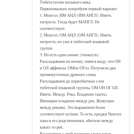
Тибета позже восьмого века.
Первоначально попробуем первый вариант.
1. Монгол. ИМ АҢЛ (ИМ АНГЛ). Иметь
хитрость. Тогда будет МАНГЛ. Не
соответствует.
2. Монгол. ОМ АҢЛ (ОМ АНГЛ). Иметь
хитрость, но уже в тибетской языковой
группе.
3. Но есть один нюанс (тонкость).
Раскладываем по иному, имея в виду, что ОН
и ОЛ аффиксы. ОМон ОГол. Получили два
промежуточных древних слова.
Раскладываем до первобытных слов
тибетской языковой группы. ОМ ОН ОГ ОЛ.
Иметь. Между. Река. Владение (жить).
Имеющие владение между рек. Живущие
между реками. Это выражение более
соответствует истине. То есть, предки Чингиз
хана и его родственники, обитали между
каких-то рек.
Рассмотрим с этой позиции слово татар.