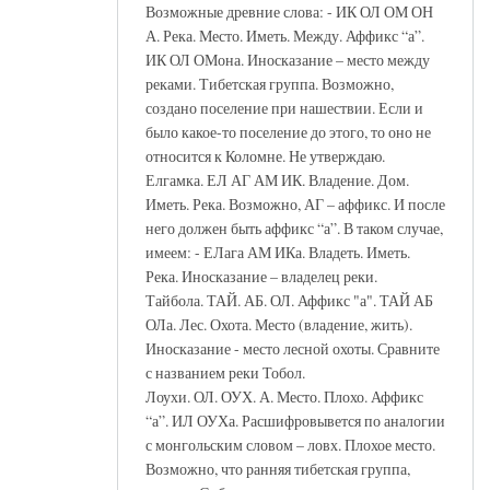
Возможные древние слова: - ИК ОЛ ОМ ОН
А. Река. Место. Иметь. Между. Аффикс “а”.
ИК ОЛ ОМона. Иносказание – место между
реками. Тибетская группа. Возможно,
создано поселение при нашествии. Если и
было какое-то поселение до этого, то оно не
относится к Коломне. Не утверждаю.
Елгамка. ЕЛ АГ АМ ИК. Владение. Дом.
Иметь. Река. Возможно, АГ – аффикс. И после
него должен быть аффикс “а”. В таком случае,
имеем: - ЕЛага АМ ИКа. Владеть. Иметь.
Река. Иносказание – владелец реки.
Тайбола. ТАЙ. АБ. ОЛ. Аффикс "а". ТАЙ АБ
ОЛа. Лес. Охота. Место (владение, жить).
Иносказание - место лесной охоты. Сравните
с названием реки Тобол.
Лоухи. ОЛ. ОУХ. А. Место. Плохо. Аффикс
“а”. ИЛ ОУХа. Расшифровывется по аналогии
с монгольским словом – ловх. Плохое место.
Возможно, что ранняя тибетская группа,