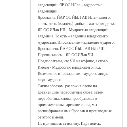
владеющий. ЯР ОС ИЛав – мудростью
владеющий.
Ярославль. ЙАР ОС ЙЫЛ АВ ИЛь – много,
знать, жить (владеть), добыча, жить (владеть).
ЯР ОС ИЛав ИЛь. Мудростью владеющий
владение. То есть – владение владеющего
мудростью. Иносказание – владение мудрого.
Ярославичи. ЙАР ОС ЙЫЛ АВ ИЛь ЧИ.
Переписываем - ЯР ОС ИЛав ЧИ.
Предполагаем, что ЧИ не аффикс, а слово.
Имеем - Мудростью владеющего люд.
Возможное иносказание – мудрого люди,
люди мудрого.
Таким образом, разложив слово на
древнейшие первобытные слова, затем,
первобытные слова преобразовав в
промежуточные древние слова, мы
расшифровали имя Ярослав и производные
от этого имени.
Не принимать за истину. Идёт поиск.