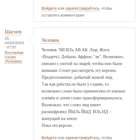
Войдите
или
зарегистрируйтесь
, чтобы
оставлять комментарии
Шагиев
сб,
Человек.
04/20/2024
- 07:57
Человек. ЧИ ИЛь АВ АК. Люд. Жить
Постоянная
(Владеть). Добыча. Аффикс “ак”. Возможно,
ссылка
(Permalink)
связано с охотой на людей, чтобы они были
живыми. Стоит рассмотреть эту версию.
Предположение: добытый живой люд.
Так как рабства не было у славян, то
возможно слово было привнесено от южных
племён и затем слово трансформировалось.
Возможно, что слово люд имеет
расшифровку ЙЫЛь ЙЫД. ИЛь ИД –
живущий на земле.
Пока это версии.
Войдите
или
зарегистрируйтесь
, чтобы