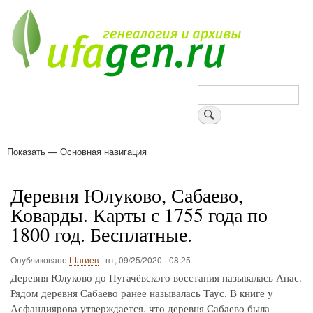
Перейти
к
основному
содержанию
Поиск
Показать — Основная навигация
Основная
навигация
Деревни
Форум
Поиск земляков
Татарские имена
Блоги
Войти
Поддержи Уфаген!
Деревня Юлуково, Сабаево,
Коварды. Карты с 1755 года по
1800 год. Бесплатные.
Опубликовано
Шагиев
-
пт, 09/25/2020 - 08:25
Деревня Юлуково до Пугачёвского восстания называлась Апас.
Рядом деревня Сабаево ранее называлась Таус. В книге у
Асфандиярова утверждается, что деревня Сабаево была