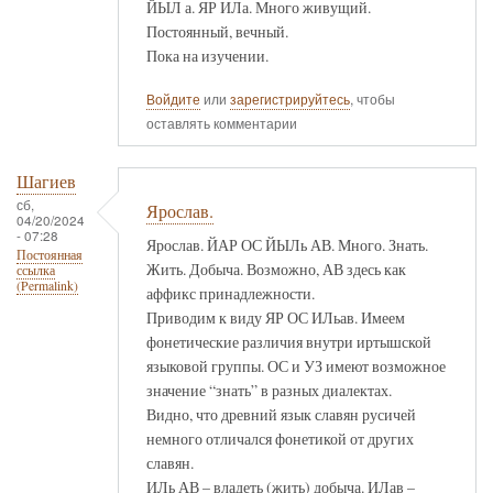
ЙЫЛ а. ЯР ИЛа. Много живущий.
Постоянный, вечный.
Пока на изучении.
Войдите
или
зарегистрируйтесь
, чтобы
оставлять комментарии
Шагиев
сб,
Ярослав.
04/20/2024
- 07:28
Ярослав. ЙАР ОС ЙЫЛь АВ. Много. Знать.
Постоянная
Жить. Добыча. Возможно, АВ здесь как
ссылка
(Permalink)
аффикс принадлежности.
Приводим к виду ЯР ОС ИЛьав. Имеем
фонетические различия внутри иртышской
языковой группы. ОС и УЗ имеют возможное
значение “знать” в разных диалектах.
Видно, что древний язык славян русичей
немного отличался фонетикой от других
славян.
ИЛь АВ – владеть (жить) добыча. ИЛав –