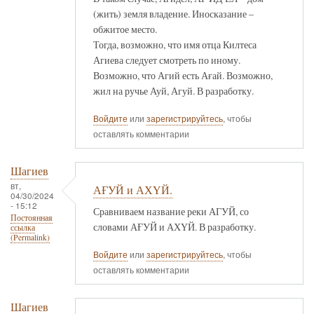
(жить) земля владение. Иносказание –
обжитое место.
Тогда, возможно, что имя отца Килтеса
Агиева следует смотреть по иному.
Возможно, что Агий есть Ағай. Возможно,
жил на ручье Ауй, Агуй. В разработку.
Войдите
или
зарегистрируйтесь
, чтобы
оставлять комментарии
Шагиев
вт,
АҒУЙ и АХҮЙ.
04/30/2024
- 15:12
Сравниваем название реки АГУЙ, со
Постоянная
словами АҒУЙ и АХҮЙ. В разработку.
ссылка
(Permalink)
Войдите
или
зарегистрируйтесь
, чтобы
оставлять комментарии
Шагиев