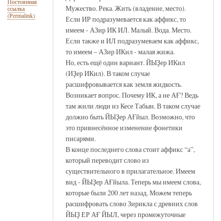
Постоянная
Мужество. Река. Жить (владение, место).
ссылка
(Permalink)
Если ИР подразумевается как аффикс, то
имеем - АЗир ИК ИЛ. Малый. Вода. Место.
Если также и ИЛ подразумеваем как аффикс,
то имеем – АЗир ИКил - малая жижа.
Но, есть ещё один вариант. ЙЫҘер ИКил
(ИҘер ИКил). В таком случае
расшифровывается как земля жидкость.
Возникает вопрос. Почему ИК, а не АҒ? Ведь
там жили люди из Кесе Табын. В таком случае
должно быть ЙЫҘер АҒйыл. Возможно, что
это привнесённое изменение фонетики
писарями.
В конце последнего слова стоит аффикс “а”,
который переводит слово из
существительного в прилагательное. Имеем
вид - ЙЫҘер АҒйыла. Теперь мы имеем слова,
которые были 200 лет назад. Можем теперь
расшифровать слово Зирикла с древних слов
ЙЫҘ ЕР АҒ ЙЫЛ, через промежуточные