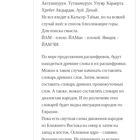
Актушмурун. Туташмурун. Улуяр. Караерта.
Хребет Авдырдак. Ауй. Денай.
Не все входят в Кальсер-Табын, но на всякий
случай внёс в список близлежащие горы.
Для поиска смысла.
ЙАМ – плохо. ЙАМан – плохой. Ямщик –
ЙАМ ЧИ.
По мере продолжения расшифровок, будут
находиться древние слова и их расшифровки.
Можно в таком случае начинать составлять
словарь древних слов. Затем, можно
составить словарь древних промежуточных
слов. А также, можно составлять словари по
диалектам народов. И по различиям этих
словарей будет видна миграция народов по
Евразии.
Пока есть смутная схема движения народов
из Ближнего Востока на север и затем на
запад и восток. Основное ядро – славяне,
будущие русичи. Не принимать за истину.