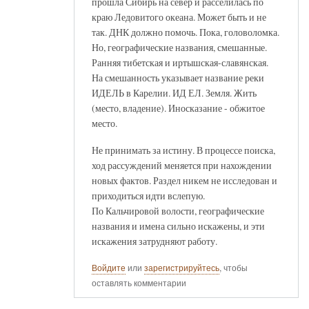
прошла Сибирь на север и расселилась по
краю Ледовитого океана. Может быть и не
так. ДНК должно помочь. Пока, головоломка.
Но, географические названия, смешанные.
Ранняя тибетская и иртышская-славянская.
На смешанность указывает название реки
ИДЕЛЬ в Карелии. ИД ЕЛ. Земля. Жить
(место, владение). Иносказание - обжитое
место.
Не принимать за истину. В процессе поиска,
ход рассуждений меняется при нахождении
новых фактов. Раздел никем не исследован и
приходиться идти вслепую.
По Кальчировой волости, географические
названия и имена сильно искажены, и эти
искажения затрудняют работу.
Войдите
или
зарегистрируйтесь
, чтобы
оставлять комментарии