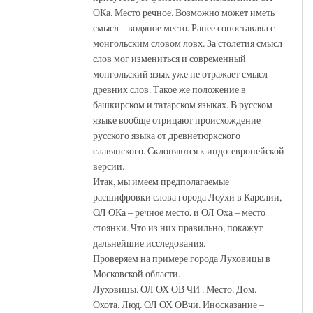
ОКа. Место речное. Возможно может иметь
смысл – водяное место. Ранее сопоставлял с
монгольским словом ловх. За столетия смысл
слов мог измениться и современный
монгольский язык уже не отражает смысл
древних слов. Такое же положение в
башкирском и татарском языках. В русском
языке вообще отрицают происхождение
русского языка от древнетюркского
славянского. Склоняются к индо-европейской
версии.
Итак, мы имеем предполагаемые
расшифровки слова города Лоухи в Карелии,
ОЛ ОКа – речное место, и ОЛ Оха – место
стоянки. Что из них правильно, покажут
дальнейшие исследования.
Проверяем на примере города Луховицы в
Московской области.
Луховицы. ОЛ ОХ ОВ ЧИ . Место. Дом.
Охота. Люд. ОЛ ОХ ОВчи. Иносказание –