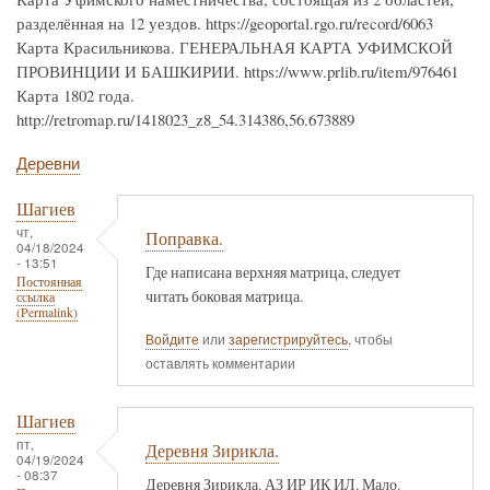
разделённая на 12 уездов. https://geoportal.rgo.ru/record/6063
Карта Красильникова. ГЕНЕРАЛЬНАЯ КАРТА УФИМСКОЙ
ПРОВИНЦИИ И БАШКИРИИ. https://www.prlib.ru/item/976461
Карта 1802 года.
http://retromap.ru/1418023_z8_54.314386,56.673889
Деревни
Шагиев
чт,
Поправка.
04/18/2024
- 13:51
Где написана верхняя матрица, следует
Постоянная
читать боковая матрица.
ссылка
(Permalink)
Войдите
или
зарегистрируйтесь
, чтобы
оставлять комментарии
Шагиев
пт,
Деревня Зирикла.
04/19/2024
- 08:37
Деревня Зирикла. АЗ ИР ИК ИЛ. Мало.