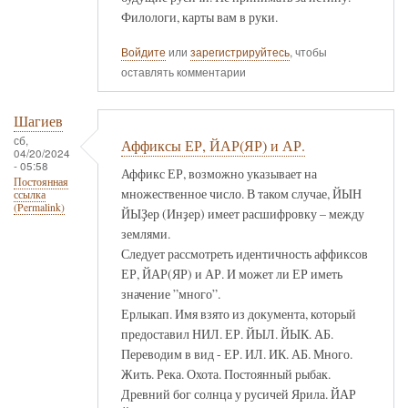
Филологи, карты вам в руки.
Войдите
или
зарегистрируйтесь
, чтобы
оставлять комментарии
Шагиев
сб,
Аффиксы ЕР, ЙАР(ЯР) и АР.
04/20/2024
- 05:58
Аффикс ЕР, возможно указывает на
Постоянная
множественное число. В таком случае, ЙЫН
ссылка
(Permalink)
ЙЫҘер (Инҙер) имеет расшифровку – между
землями.
Следует рассмотреть идентичность аффиксов
ЕР, ЙАР(ЯР) и АР. И может ли ЕР иметь
значение ”много”.
Ерлыкап. Имя взято из документа, который
предоставил НИЛ. ЕР. ЙЫЛ. ЙЫК. АБ.
Переводим в вид - ЕР. ИЛ. ИК. АБ. Много.
Жить. Река. Охота. Постоянный рыбак.
Древний бог солнца у русичей Ярила. ЙАР