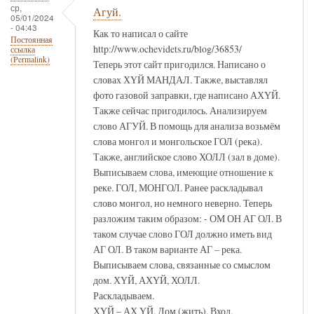
ср,
Агуй.
05/01/2024
- 04:43
Как то написал о сайте
Постоянная
http://www.ochevidets.ru/blog/36853/
ссылка
(Permalink)
Теперь этот сайт пригодился. Написано о
словах ХҮЙ МАНДАЛ. Также, выставлял
фото газовой заправки, где написано АХҮЙ.
Также сейчас пригодилось. Анализируем
слово АГУЙ. В помощь для анализа возьмём
слова монгол и монгольское ГОЛ (река).
Также, английское слово ХОЛЛ (зал в доме).
Выписываем слова, имеющие отношение к
реке. ГОЛ, МОНГОЛ. Ранее раскладывал
слово монгол, но немного неверно. Теперь
разложим таким образом: - ОМ ОН АГ ОЛ. В
таком случае слово ГОЛ должно иметь вид
АГ ОЛ. В таком варианте АГ – река.
Выписываем слова, связанные со смыслом
дом. ХҮЙ, АХҮЙ, ХОЛЛ.
Раскладываем.
ХҮЙ – АХ ҮЙ. Дом (жить). Вход.