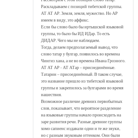
Раскладываем с позиций тибетской группы.
АТ АТ АР. Земля, земля, мужество. Но АР
имеем в виду, это аффикс.
Если бы слово было бы иртышской языковой
группы, то было бы ИД ИДар. То есть
ДИДАР. Чего мы не наблюдаем.
Тогда, делаем предполагаемый вывод, что
слово татар у булгар, появилось во времена
Чингиз хана, а не во времена Ивана Грозного.
АТ АТ АР - АТ АТар – присоединённые.
Татарин – присоединённый. В таком случае,
это название пришло из тибетской языковой
группы и закрепилось за булгарами во время
нашествия.
Возможное различие древних первобытных
слов, показывает, что вероятное разделение
на языковые группы начало происходить на
заре развития речи. Разные древние группы
хомо сапиенс издавали одни и те же звуки,
но с разным звуковым оттенком. Они были