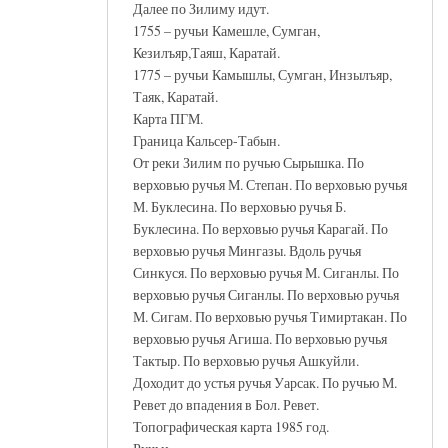
Далее по Зилиму идут.
1755 – ручьи Камешле, Сумган,
Кезилъяр,Таяш, Каратай.
1775 – ручьи Камышлы, Сумган, Инзылъяр,
Таяк, Каратай.
Карта ПГМ.
Граница Кальсер-Табын.
От реки Зилим по ручью Сырышка. По
верховью ручья М. Степан. По верховью ручья
М. Буклесина. По верховью ручья Б.
Буклесина. По верховью ручья Карагай. По
верховью ручья Мингазы. Вдоль ручья
Синкуся. По верховью ручья М. Сиганлы. По
верховью ручья Сиганлы. По верховью ручья
М. Сигам. По верховью ручья Тимиртакан. По
верховью ручья Агиша. По верховью ручья
Тактыр. По верховью ручья Ашкуйли.
Доходит до устья ручья Уарсак. По ручью М.
Ревет до впадения в Бол. Ревет.
Топографическая карта 1985 год.