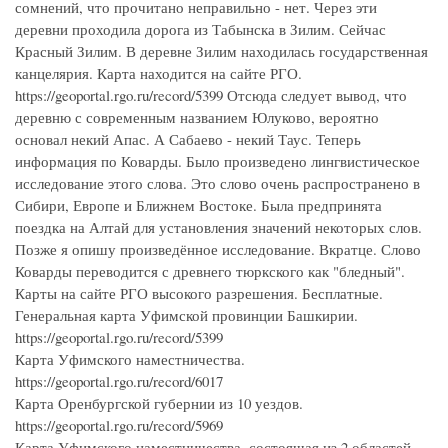
сомнений, что прочитано неправильно - нет. Через эти
деревни проходила дорога из Табынска в Зилим. Сейчас
Красный Зилим. В деревне Зилим находилась государственная
канцелярия. Карта находится на сайте РГО.
https://geoportal.rgo.ru/record/5399 Отсюда следует вывод, что
деревню с современным названием Юлуково, вероятно
основал некий Апас. А Сабаево - некий Таус. Теперь
информация по Коварды. Было произведено лингвистическое
исследование этого слова. Это слово очень распространено в
Сибири, Европе и Ближнем Востоке. Была предпринята
поездка на Алтай для установления значений некоторых слов.
Позже я опишу произведённое исследование. Вкратце. Слово
Коварды переводится с древнего тюркского как "бледный".
Карты на сайте РГО высокого разрешения. Бесплатные.
Генеральная карта Уфимской провинции Башкирии.
https://geoportal.rgo.ru/record/5399
Карта Уфимского наместничества.
https://geoportal.rgo.ru/record/6017
Карта Оренбургской губернии из 10 уездов.
https://geoportal.rgo.ru/record/5969
Карта Уфимского наместничества, состоящая из 2 областей,