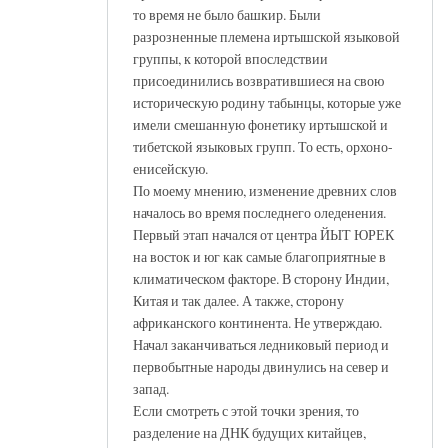
то время не было башкир. Были
разрозненные племена иртышской языковой
группы, к которой впоследствии
присоединились возвратившиеся на свою
историческую родину табынцы, которые уже
имели смешанную фонетику иртышской и
тибетской языковых групп. То есть, орхоно-
енисейскую.
По моему мнению, изменение древних слов
началось во время последнего оледенения.
Первый этап начался от центра ЙЫТ ЮРЕК
на восток и юг как самые благоприятные в
климатическом факторе. В сторону Индии,
Китая и так далее. А также, сторону
африканского континента. Не утверждаю.
Начал заканчиваться ледниковый период и
первобытные народы двинулись на север и
запад.
Если смотреть с этой точки зрения, то
разделение на ДНК будущих китайцев,