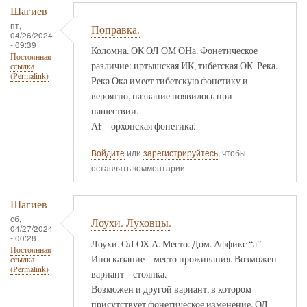
Шагиев
пт,
Поправка.
04/26/2024
- 09:39
Коломна. ОК ОЛ ОМ ОНа. Фонетическое
Постоянная
различие: иртышская ИК, тибетская ОК. Река.
ссылка
(Permalink)
Река Ока имеет тибетскую фонетику и
вероятно, название появилось при
нашествии.
АҒ - орхонская фонетика.
Войдите
или
зарегистрируйтесь
, чтобы
оставлять комментарии
Шагиев
сб,
Лоухи. Луховцы.
04/27/2024
- 00:28
Лоухи. ОЛ ОХ А. Место. Дом. Аффикс “а”.
Постоянная
Иносказание – место проживания. Возможен
ссылка
(Permalink)
вариант – стоянка.
Возможен и другой вариант, в котором
присутствует фонетическое изменение. ОЛ