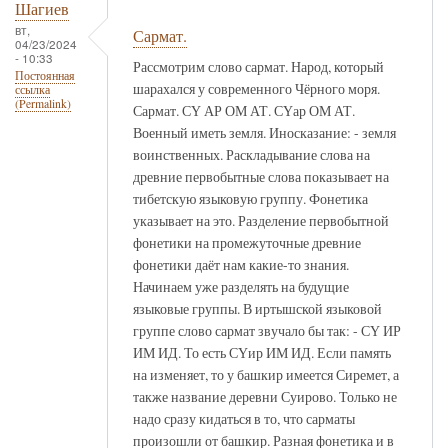
Шагиев
вт,
Сармат.
04/23/2024
- 10:33
Рассмотрим слово сармат. Народ, который
Постоянная
шарахался у современного Чёрного моря.
ссылка
(Permalink)
Сармат. СҮ АР ОМ АТ. СҮар ОМ АТ.
Военный иметь земля. Иносказание: - земля
воинственных. Раскладывание слова на
древние первобытные слова показывает на
тибетскую языковую группу. Фонетика
указывает на это. Разделение первобытной
фонетики на промежуточные древние
фонетики даёт нам какие-то знания.
Начинаем уже разделять на будущие
языковые группы. В иртышской языковой
группе слово сармат звучало бы так: - СҮ ИР
ИМ ИД. То есть СҮир ИМ ИД. Если память
на изменяет, то у башкир имеется Сиремет, а
также название деревни Суирово. Только не
надо сразу кидаться в то, что сарматы
произошли от башкир. Разная фонетика и в