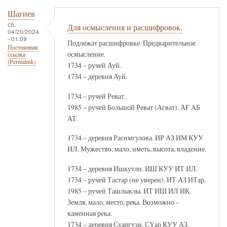
Шагиев
сб,
Для осмысления и расшифровок.
04/20/2024
- 01:09
Подлежат расшифровке. Предварительное
Постоянная
осмысление.
ссылка
(Permalink)
1734 – ручей Ауй.
1734 – деревня Ауй.
1734 – ручей Реват.
1985 – ручей Большой Реват (Агват). АҒ АБ
АТ.
1734 – деревня Расимгулова. ИР АЗ ИМ КУУ
ИЛ. Мужество, мало, иметь, высота, владение.
1734 – деревня Ишкутли. ИШ КУУ ИТ ИЛ.
1734 – ручей Тастар (не уверен). ИТ АЗ ИТар.
1985 – ручей Ташлыклы. ИТ ИШ ИЛ ИК.
Земля, мало, место, река. Возможно –
каменная река.
1734 – деревня Суаргузи. СҮар КУУ АЗ.