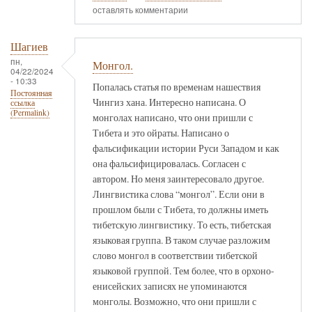
оставлять комментарии
Шагиев
пн,
Монгол.
04/22/2024
- 10:33
Попалась статья по временам нашествия
Постоянная
Чингиз хана. Интересно написана. О
ссылка
(Permalink)
монголах написано, что они пришли с
Тибета и это ойраты. Написано о
фальсификации истории Руси Западом и как
она фальсифицировалась. Согласен с
автором. Но меня заинтересовало другое.
Лингвистика слова “монгол”. Если они в
прошлом были с Тибета, то должны иметь
тибетскую лингвистику. То есть, тибетская
языковая группа. В таком случае разложим
слово монгол в соответствии тибетской
языковой группой. Тем более, что в орхоно-
енисейских записях не упоминаются
монголы. Возможно, что они пришли с