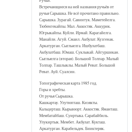
Ручьи.
Встречающиеся на ней названия ручьёв от
ручья Сарышка. Не всё прочитано правильно.
Сарышка. Зурагай. Савинтук. Маметейелга.
Тюбенгекайпы. Мал. Аккостяк. Аккурик.
Югрыкайпы. Куйли. Ирмай. Карагайелга.
Манайли. Агуй. Смаил. Акбулат. Кузгенак.
Аркатурган. Сыглыелга. Ишбулатбаш.
Акбулатбаш. Юмаш. Суклыкай. Айгуршикан.
Сыглыелга (вторая). Большой Толпар. Малый
Толпар. Ташлыклы. Малый Реват. Большой
Реват. Ауй. Суалсин.
Топографическая карта 1985 год.
Горы и хребты.
От ручья Сырышка.
Кашкартау. Улутюпташ. Кизякты.
Кальцерташ. Кырынюрт. Аккостяк. Яманташ.
Мембатайбаш. Суиртыка. Сарабайбиль.
Улукиртык. Мембет. Акбулат. Кукташ.
Аркатурган. Карабельдек. Бииктеряк.