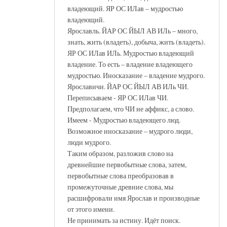
владеющий. ЯР ОС ИЛав – мудростью
владеющий.
Ярославль. ЙАР ОС ЙЫЛ АВ ИЛь – много,
знать, жить (владеть), добыча, жить (владеть).
ЯР ОС ИЛав ИЛь. Мудростью владеющий
владение. То есть – владение владеющего
мудростью. Иносказание – владение мудрого.
Ярославичи. ЙАР ОС ЙЫЛ АВ ИЛь ЧИ.
Переписываем - ЯР ОС ИЛав ЧИ.
Предполагаем, что ЧИ не аффикс, а слово.
Имеем - Мудростью владеющего люд.
Возможное иносказание – мудрого люди,
люди мудрого.
Таким образом, разложив слово на
древнейшие первобытные слова, затем,
первобытные слова преобразовав в
промежуточные древние слова, мы
расшифровали имя Ярослав и производные
от этого имени.
Не принимать за истину. Идёт поиск.