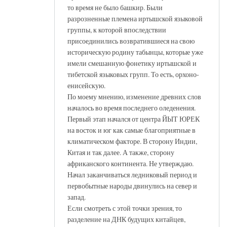
то время не было башкир. Были
разрозненные племена иртышской языковой
группы, к которой впоследствии
присоединились возвратившиеся на свою
историческую родину табынцы, которые уже
имели смешанную фонетику иртышской и
тибетской языковых групп. То есть, орхоно-
енисейскую.
По моему мнению, изменение древних слов
началось во время последнего оледенения.
Первый этап начался от центра ЙЫТ ЮРЕК
на восток и юг как самые благоприятные в
климатическом факторе. В сторону Индии,
Китая и так далее. А также, сторону
африканского континента. Не утверждаю.
Начал заканчиваться ледниковый период и
первобытные народы двинулись на север и
запад.
Если смотреть с этой точки зрения, то
разделение на ДНК будущих китайцев,