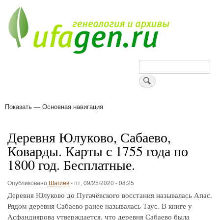
Перейти
к
основному
содержанию
Поиск
Показать — Основная навигация
Основная
навигация
Деревни
Форум
Поиск земляков
Татарские имена
Блоги
Войти
Поддержи Уфаген!
Деревня Юлуково, Сабаево,
Коварды. Карты с 1755 года по
1800 год. Бесплатные.
Опубликовано
Шагиев
-
пт, 09/25/2020 - 08:25
Деревня Юлуково до Пугачёвского восстания называлась Апас.
Рядом деревня Сабаево ранее называлась Таус. В книге у
Асфандиярова утверждается, что деревня Сабаево была