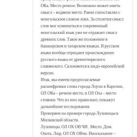
ОКа. Место речное. Возможно может иметь
смысл – водяное место. Ранее сопоставлял с
монгольским словом ловх. За столетия смысл
слов мог измениться и современный
монгольский язык уже не отражает смысл
древних слов. Такое же положение в
башкирском и татарском языках. В русском
языке вообще отрицают происхождение
русского языка от древнетюркского
славянского. Склоняются к индо-европейской
версии.
Итак, мы имеем предполагаемые
расшифровки слова города Лоухи в Карелии,
ОЛ ОКа – речное место, и ОЛ Оха – место
стоянки. Что из них правильно, покажут
дальнейшие исследования.
Проверяем на примере города Луховицы в
Московской области.
Луховицы. ОЛ ОХ ОВ ЧИ . Место. Дом.
Охота. Люд. ОЛ ОХ ОВчи. Иносказание –