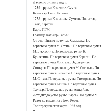
Далее по Зилиму идут.
1755 – ручьи Камешле, Сумган,
Кезилъяр,Таяш, Каратай.
1775 – ручьи Камышлы, Сумган, Инзылъяр,
Таяк, Каратай.
Карта ПГМ.
Граница Кальсер-Табын.
От реки Зилим по ручью Сырышка. По
верховью ручья М. Степан. По верховью ручья
М. Буклесина. По верховью ручья Б.
Буклесина. По верховью ручья Карагай. По
верховью ручья Мингазы. Вдоль ручья
Синкуся. По верховью ручья М. Сиганлы. По
верховью ручья Сиганлы. По верховью ручья
М. Сигам. По верховью ручья Тимиртакан. По
верховью ручья Агиша. По верховью ручья
Тактыр. По верховью ручья Ашкуйли.
Доходит до устья ручья Уарсак. По ручью М.
Ревет до впадения в Бол. Ревет.
Топографическая карта 1985 год.