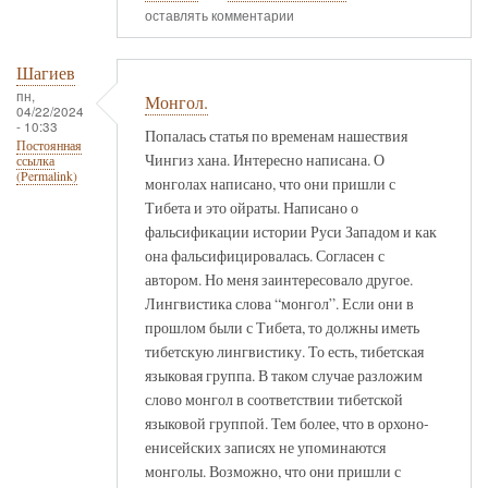
оставлять комментарии
Шагиев
пн,
Монгол.
04/22/2024
- 10:33
Попалась статья по временам нашествия
Постоянная
Чингиз хана. Интересно написана. О
ссылка
(Permalink)
монголах написано, что они пришли с
Тибета и это ойраты. Написано о
фальсификации истории Руси Западом и как
она фальсифицировалась. Согласен с
автором. Но меня заинтересовало другое.
Лингвистика слова “монгол”. Если они в
прошлом были с Тибета, то должны иметь
тибетскую лингвистику. То есть, тибетская
языковая группа. В таком случае разложим
слово монгол в соответствии тибетской
языковой группой. Тем более, что в орхоно-
енисейских записях не упоминаются
монголы. Возможно, что они пришли с