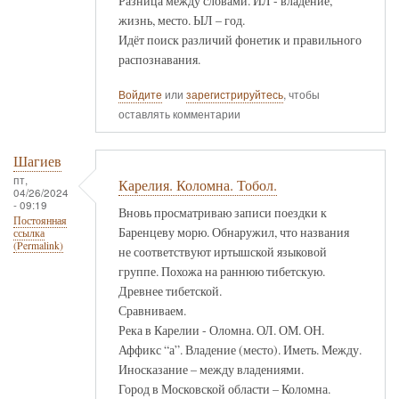
Разница между словами. ИЛ - владение,
жизнь, место. ЫЛ – год.
Идёт поиск различий фонетик и правильного
распознавания.
Войдите
или
зарегистрируйтесь
, чтобы
оставлять комментарии
Шагиев
пт,
Карелия. Коломна. Тобол.
04/26/2024
- 09:19
Вновь просматриваю записи поездки к
Постоянная
Баренцеву морю. Обнаружил, что названия
ссылка
(Permalink)
не соответствуют иртышской языковой
группе. Похожа на раннюю тибетскую.
Древнее тибетской.
Сравниваем.
Река в Карелии - Оломна. ОЛ. ОМ. ОН.
Аффикс “а”. Владение (место). Иметь. Между.
Иносказание – между владениями.
Город в Московской области – Коломна.