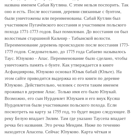
названа именем Сабая Кутлина. С этим нельзя поспорить. Так
оно и есть. После восстания, деревни связанные с бунтом,
были уничтожены или переименованы. Сабай Кутлин был
участником Пугачёвского восстания и участником польского
похода 1771-1773 годов. Был помилован. До восстания он был
волостным старшиной Кальчир - Табынской волости.
Переименование деревень происходило после восстания 1773-
1775 годов. Следовательно, до 1775 года Сабаево называлось
Таус. Юлуково - Апас. Переименование было сделано, чтобы
уничтожить память о бунте. Как утверждается в книге
Асфандиярова, Юлуково основал Юлык бабай (Юльге). На
этом сайте приводится выдержка из его книги по деревне
Юлуково. Действительно, человек с почти таким именем
проживал в деревне Апас. Только имя его было Юлукай.
Возможно, его сын Нурдевлет Юлукаев и его внук Кусяш
Нурдевлетов были участниками польского похода. Если
посмотреть на карту за 1755 год, то будет видно следующее. В
реку Белую впадает Зилим. Там где указано Таусепа впадает
речка без названия. Это речка Мендим. Ниже по течению
находится Апасепа. Сейчас Юлуково. Карта чёткая и