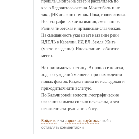
прошла Сибирь на север и расселилась по
краю Ледовитого океана. Может быть и не
так. ДНК должно помочь. Пока, головоломка.
Но, географические названия, смешанные.
Ранняя тибетская и иртышская-славянская.
На смешанность указывает название реки
ИДЕЛЬ в Карелии. ИД ЕЛ. Земля. Жить
(место, владение). Иносказание - обжитое
место.
Не принимать за истину. В процессе поиска,
ход рассуждений меняется при нахождении
новых фактов. Раздел никем не исследован и
приходиться идти вслепую.
По Кальчировой волости, географические
названия и имена сильно искажены, и эти
искажения затрудняют работу.
Войдите
или
зарегистрируйтесь
, чтобы
оставлять комментарии