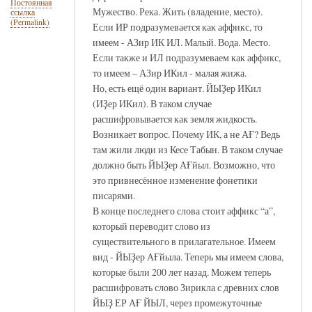
Постоянная
Мужество. Река. Жить (владение, место).
ссылка
(Permalink)
Если ИР подразумевается как аффикс, то
имеем - АЗир ИК ИЛ. Малый. Вода. Место.
Если также и ИЛ подразумеваем как аффикс,
то имеем – АЗир ИКил - малая жижа.
Но, есть ещё один вариант. ЙЫҘер ИКил
(ИҘер ИКил). В таком случае
расшифровывается как земля жидкость.
Возникает вопрос. Почему ИК, а не АҒ? Ведь
там жили люди из Кесе Табын. В таком случае
должно быть ЙЫҘер АҒйыл. Возможно, что
это привнесённое изменение фонетики
писарями.
В конце последнего слова стоит аффикс “а”,
который переводит слово из
существительного в прилагательное. Имеем
вид - ЙЫҘер АҒйыла. Теперь мы имеем слова,
которые были 200 лет назад. Можем теперь
расшифровать слово Зирикла с древних слов
ЙЫҘ ЕР АҒ ЙЫЛ, через промежуточные