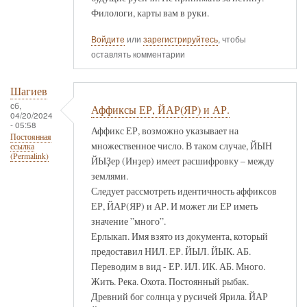
Филологи, карты вам в руки.
Войдите
или
зарегистрируйтесь
, чтобы
оставлять комментарии
Шагиев
сб,
Аффиксы ЕР, ЙАР(ЯР) и АР.
04/20/2024
- 05:58
Аффикс ЕР, возможно указывает на
Постоянная
множественное число. В таком случае, ЙЫН
ссылка
(Permalink)
ЙЫҘер (Инҙер) имеет расшифровку – между
землями.
Следует рассмотреть идентичность аффиксов
ЕР, ЙАР(ЯР) и АР. И может ли ЕР иметь
значение ”много”.
Ерлыкап. Имя взято из документа, который
предоставил НИЛ. ЕР. ЙЫЛ. ЙЫК. АБ.
Переводим в вид - ЕР. ИЛ. ИК. АБ. Много.
Жить. Река. Охота. Постоянный рыбак.
Древний бог солнца у русичей Ярила. ЙАР