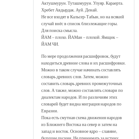
Актушмурун. Туташмурун. Улуяр. Караерта.
Хребет Авдырдак. Ауй. Денай.
Не все входят в Кальсер-Табын, но на всякий
случай внёс в список близлежащие горы.
Для поиска смысла.
ЙАМ – плохо. ЙАМан – плохой. Ямщик –
ЙАМ ЧИ.
По мере продолжения расшифровок, будут
находиться древние слова и их расшифровки.
Можно в таком случае начинать составлять
словарь древних слов. Затем, можно
составить словарь древних промежуточных
слов. А также, можно составлять словари по
диалектам народов. И по различиям этих
словарей будет видна миграция народов по
Евразии.
Пока есть смутная схема движения народов
из Ближнего Востока на север и затем на
запад и восток. Основное ядро – славяне,
будущие русичи. Не принимать за истину.