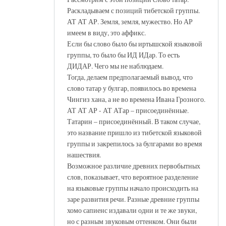
Раскладываем с позиций тибетской группы.
АТ АТ АР. Земля, земля, мужество. Но АР
имеем в виду, это аффикс.
Если бы слово было бы иртышской языковой
группы, то было бы ИД ИДар. То есть
ДИДАР. Чего мы не наблюдаем.
Тогда, делаем предполагаемый вывод, что
слово татар у булгар, появилось во времена
Чингиз хана, а не во времена Ивана Грозного.
АТ АТ АР - АТ АТар – присоединённые.
Татарин – присоединённый. В таком случае,
это название пришло из тибетской языковой
группы и закрепилось за булгарами во время
нашествия.
Возможное различие древних первобытных
слов, показывает, что вероятное разделение
на языковые группы начало происходить на
заре развития речи. Разные древние группы
хомо сапиенс издавали одни и те же звуки,
но с разным звуковым оттенком. Они были