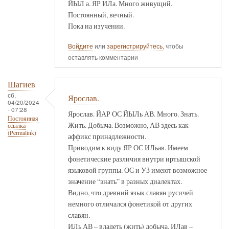
ЙЫЛ а. ЯР ИЛа. Много живущий.
Постоянный, вечный.
Пока на изучении.
Войдите
или
зарегистрируйтесь
, чтобы
оставлять комментарии
Шагиев
сб,
Ярослав.
04/20/2024
- 07:28
Ярослав. ЙАР ОС ЙЫЛь АВ. Много. Знать.
Постоянная
Жить. Добыча. Возможно, АВ здесь как
ссылка
(Permalink)
аффикс принадлежности.
Приводим к виду ЯР ОС ИЛьав. Имеем
фонетические различия внутри иртышской
языковой группы. ОС и УЗ имеют возможное
значение “знать” в разных диалектах.
Видно, что древний язык славян русичей
немного отличался фонетикой от других
славян.
ИЛь АВ – владеть (жить) добыча. ИЛав –