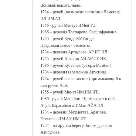
Воиный, высота, мало.
1734 – ручей (возможно написано Лемеези).
ИЛ ИМ АЗ
1755 - ручей Менеус ИМен УЗ.
1985 – деревня Толпарово. Расшифровано.
1755 – ручей Кунде КУУинде.
Предполагаемое - с высоты.
1734 – деревня Артаулова. АР ИТ ИЛ.
1755 – ручей Ангасяк АН АҒ СҮ ИК.
1985 – ручей Кузгенак (у горы Мембет).
1734 – деревня (возможно Акусина).
1734 – ручей названия нет (примыкающий к
ней ручей Аю).
1755 – ручей Мемет ИМ ИМ ИТ.
1985 - ручей Манайли. Примыкают к ней
Агуй, Карагайелга. ИМан АЙА ИЛ.
1734 – деревни Мехметева, Арапова,
Етекеева. ИМ АХ ИМ ИТ
1734 – на другом берегу Зилим деревня
Азигулова