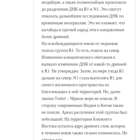
индийцев, а также полинезийцев произошло
до разделения ДНК на R1 и N1. Это смогут
показать дальнейшие исследования ДНК по
временным интервалам. Это не означает, что
китайцы и прочий народ этого направления
более древний.
На освобождающиеся земли от ледников
пошла группа R1. То есть, пошла на север.
Изменение климатического обитания и
вызвало изменение ДНК от какой-то древней
к R1. Не утверждаю. Затем, по мере ухода R1
дальше на север, N1 стала вытеснять R1 для
своего жизненного пространства из
близлежащих к ней территорий. Но, далее
линии Тибет – Чёрное море не пошли. В
сторону современных Индии и Китая также
не пошли. Ареал расселения этой группы был
небольшой. На территории Ближнего
Востока осталось ядро древних слов, которое,
в течении веков также сильно изменилось. Не
утверждаю.