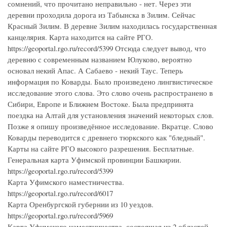
сомнений, что прочитано неправильно - нет. Через эти
деревни проходила дорога из Табынска в Зилим. Сейчас
Красный Зилим. В деревне Зилим находилась государственная
канцелярия. Карта находится на сайте РГО.
https://geoportal.rgo.ru/record/5399 Отсюда следует вывод, что
деревню с современным названием Юлуково, вероятно
основал некий Апас. А Сабаево - некий Таус. Теперь
информация по Коварды. Было произведено лингвистическое
исследование этого слова. Это слово очень распространено в
Сибири, Европе и Ближнем Востоке. Была предпринята
поездка на Алтай для установления значений некоторых слов.
Позже я опишу произведённое исследование. Вкратце. Слово
Коварды переводится с древнего тюркского как "бледный".
Карты на сайте РГО высокого разрешения. Бесплатные.
Генеральная карта Уфимской провинции Башкирии.
https://geoportal.rgo.ru/record/5399
Карта Уфимского наместничества.
https://geoportal.rgo.ru/record/6017
Карта Оренбургской губернии из 10 уездов.
https://geoportal.rgo.ru/record/5969
Карта Уфимского наместничества, состоящая из 2 областей,