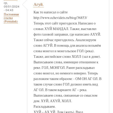
ср,
Агуй.
05/01/2024
- 04:43
Как то написал о сайте
Постоянная
http://www.ochevidets.ru/blog/36853/
ссылка
(Permalink)
Теперь этот сайт пригодился. Написано о
словах ХҮЙ МАНДАЛ. Также, выставлял
фото газовой заправки, где написано АХҮЙ.
Также сейчас пригодилось. Анализируем
слово АГУЙ. В помощь для анализа возьмём
слова монгол и монгольское ГОЛ (река).
Также, английское слово ХОЛЛ (зал в доме).
Выписываем слова, имеющие отношение к
реке. ГОЛ, МОНГОЛ. Ранее раскладывал
слово монгол, но немного неверно. Теперь
разложим таким образом: - ОМ ОН АГ ОЛ. В
таком случае слово ГОЛ должно иметь вид
АГ ОЛ. В таком варианте АГ – река.
Выписываем слова, связанные со смыслом
дом. ХҮЙ, АХҮЙ, ХОЛЛ.
Раскладываем.
ХҮЙ – АХ ҮЙ. Дом (жить). Вход.