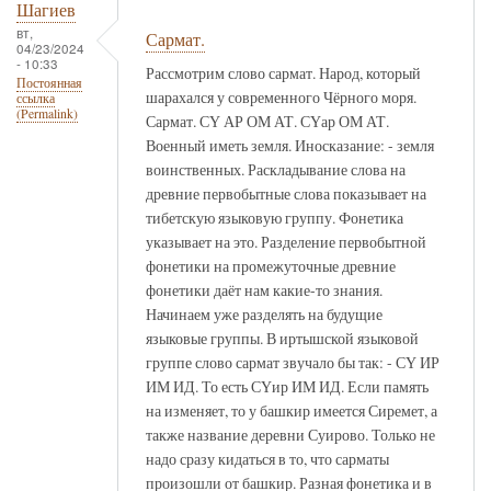
Шагиев
вт,
Сармат.
04/23/2024
- 10:33
Рассмотрим слово сармат. Народ, который
Постоянная
шарахался у современного Чёрного моря.
ссылка
(Permalink)
Сармат. СҮ АР ОМ АТ. СҮар ОМ АТ.
Военный иметь земля. Иносказание: - земля
воинственных. Раскладывание слова на
древние первобытные слова показывает на
тибетскую языковую группу. Фонетика
указывает на это. Разделение первобытной
фонетики на промежуточные древние
фонетики даёт нам какие-то знания.
Начинаем уже разделять на будущие
языковые группы. В иртышской языковой
группе слово сармат звучало бы так: - СҮ ИР
ИМ ИД. То есть СҮир ИМ ИД. Если память
на изменяет, то у башкир имеется Сиремет, а
также название деревни Суирово. Только не
надо сразу кидаться в то, что сарматы
произошли от башкир. Разная фонетика и в