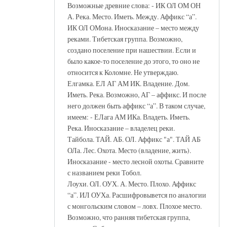
Возможные древние слова: - ИК ОЛ ОМ ОН
А. Река. Место. Иметь. Между. Аффикс “а”.
ИК ОЛ ОМона. Иносказание – место между
реками. Тибетская группа. Возможно,
создано поселение при нашествии. Если и
было какое-то поселение до этого, то оно не
относится к Коломне. Не утверждаю.
Елгамка. ЕЛ АГ АМ ИК. Владение. Дом.
Иметь. Река. Возможно, АГ – аффикс. И после
него должен быть аффикс “а”. В таком случае,
имеем: - ЕЛага АМ ИКа. Владеть. Иметь.
Река. Иносказание – владелец реки.
Тайбола. ТАЙ. АБ. ОЛ. Аффикс "а". ТАЙ АБ
ОЛа. Лес. Охота. Место (владение, жить).
Иносказание - место лесной охоты. Сравните
с названием реки Тобол.
Лоухи. ОЛ. ОУХ. А. Место. Плохо. Аффикс
“а”. ИЛ ОУХа. Расшифровывется по аналогии
с монгольским словом – ловх. Плохое место.
Возможно, что ранняя тибетская группа,