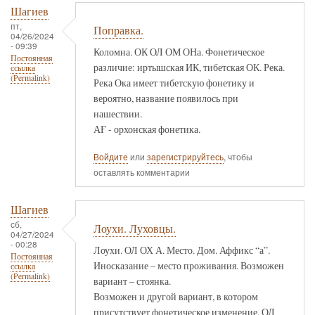
Шагиев
пт,
Поправка.
04/26/2024
- 09:39
Коломна. ОК ОЛ ОМ ОНа. Фонетическое
Постоянная
различие: иртышская ИК, тибетская ОК. Река.
ссылка
(Permalink)
Река Ока имеет тибетскую фонетику и
вероятно, название появилось при
нашествии.
АҒ - орхонская фонетика.
Войдите
или
зарегистрируйтесь
, чтобы
оставлять комментарии
Шагиев
сб,
Лоухи. Луховцы.
04/27/2024
- 00:28
Лоухи. ОЛ ОХ А. Место. Дом. Аффикс “а”.
Постоянная
Иносказание – место проживания. Возможен
ссылка
(Permalink)
вариант – стоянка.
Возможен и другой вариант, в котором
присутствует фонетическое изменение. ОЛ