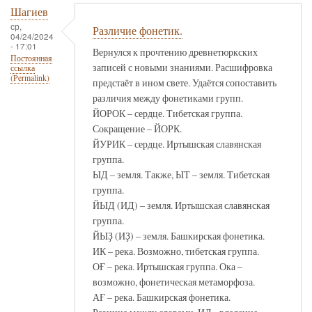
Шагиев
ср,
Различие фонетик.
04/24/2024
- 17:01
Вернулся к прочтению древнетюркских
Постоянная
записей с новыми знаниями. Расшифровка
ссылка
(Permalink)
предстаёт в ином свете. Удаётся сопоставить
различия между фонетиками групп.
ЙОРОК – сердце. Тибетская группа.
Сокращение – ЙОРК.
ЙУРИК – сердце. Иртышская славянская
группа.
ЫД – земля. Также, ЫТ – земля. Тибетская
группа.
ЙЫД (ИД) – земля. Иртышская славянская
группа.
ЙЫҘ (ИҘ) – земля. Башкирская фонетика.
ИК – река. Возможно, тибетская группа.
ОҒ – река. Иртышская группа. Ока –
возможно, фонетическая метаморфоза.
АҒ – река. Башкирская фонетика.