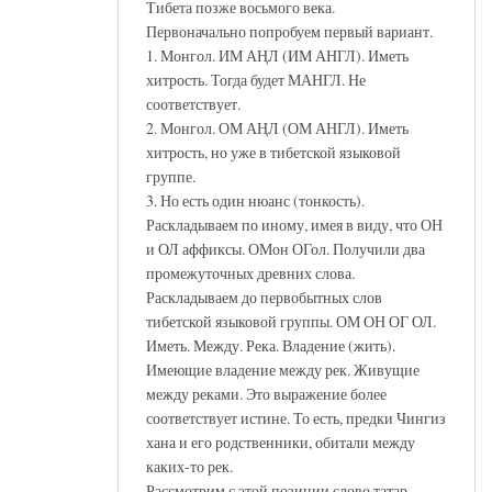
Тибета позже восьмого века.
Первоначально попробуем первый вариант.
1. Монгол. ИМ АҢЛ (ИМ АНГЛ). Иметь
хитрость. Тогда будет МАНГЛ. Не
соответствует.
2. Монгол. ОМ АҢЛ (ОМ АНГЛ). Иметь
хитрость, но уже в тибетской языковой
группе.
3. Но есть один нюанс (тонкость).
Раскладываем по иному, имея в виду, что ОН
и ОЛ аффиксы. ОМон ОГол. Получили два
промежуточных древних слова.
Раскладываем до первобытных слов
тибетской языковой группы. ОМ ОН ОГ ОЛ.
Иметь. Между. Река. Владение (жить).
Имеющие владение между рек. Живущие
между реками. Это выражение более
соответствует истине. То есть, предки Чингиз
хана и его родственники, обитали между
каких-то рек.
Рассмотрим с этой позиции слово татар.