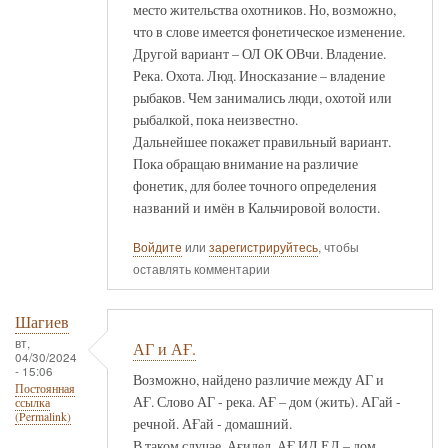
место жительства охотников. Но, возможно,
что в слове имеется фонетическое изменение.
Другой вариант – ОЛ ОК ОВчи. Владение.
Река. Охота. Люд. Иносказание – владение
рыбаков. Чем занимались люди, охотой или
рыбалкой, пока неизвестно.
Дальнейшее покажет правильный вариант.
Пока обращаю внимание на различие
фонетик, для более точного определения
названий и имён в Кальчировой волости.
Войдите
или
зарегистрируйтесь
, чтобы
оставлять комментарии
Шагиев
вт,
АГ и АҒ.
04/30/2024
- 15:06
Возможно, найдено различие между АГ и
Постоянная
АҒ. Слово АГ - река. АҒ – дом (жить). АГай -
ссылка
(Permalink)
речной. АҒай - домашний.
В таком случае, Ағидел, АҒ ИД ЕЛ – дом