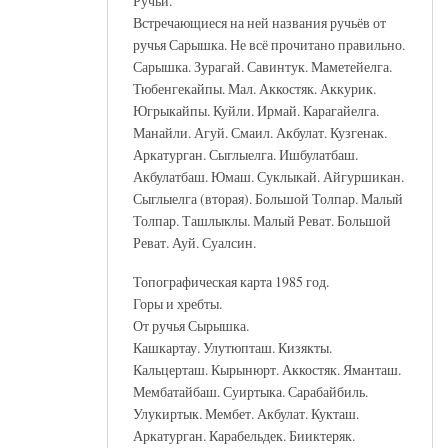
Ручьи.
Встречающиеся на ней названия ручьёв от
ручья Сарышка. Не всё прочитано правильно.
Сарышка. Зурагай. Савинтук. Маметейелга.
Тюбенгекайпы. Мал. Аккостяк. Аккурик.
Югрыкайпы. Куйли. Ирмай. Карагайелга.
Манайли. Агуй. Смаил. Акбулат. Кузгенак.
Аркатурган. Сыглыелга. Ишбулатбаш.
Акбулатбаш. Юмаш. Суклыкай. Айгуршикан.
Сыглыелга (вторая). Большой Толпар. Малый
Толпар. Ташлыклы. Малый Реват. Большой
Реват. Ауй. Суалсин.
Топографическая карта 1985 год.
Горы и хребты.
От ручья Сырышка.
Кашкартау. Улутюпташ. Кизякты.
Кальцерташ. Кырынюрт. Аккостяк. Яманташ.
Мембатайбаш. Суиртыка. Сарабайбиль.
Улукиртык. Мембет. Акбулат. Кукташ.
Аркатурган. Карабельдек. Бииктеряк.