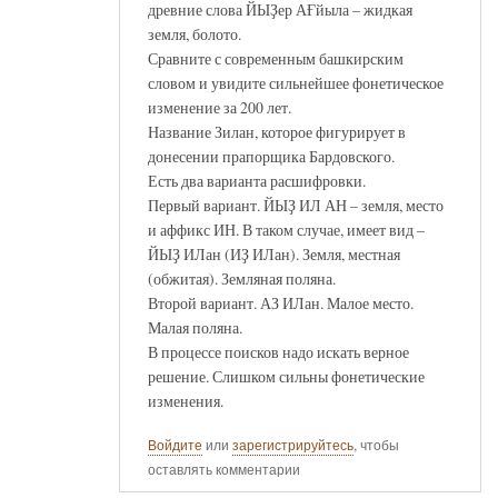
древние слова ЙЫҘер АҒйыла – жидкая
земля, болото.
Сравните с современным башкирским
словом и увидите сильнейшее фонетическое
изменение за 200 лет.
Название Зилан, которое фигурирует в
донесении прапорщика Бардовского.
Есть два варианта расшифровки.
Первый вариант. ЙЫҘ ИЛ АН – земля, место
и аффикс ИН. В таком случае, имеет вид –
ЙЫҘ ИЛан (ИҘ ИЛан). Земля, местная
(обжитая). Земляная поляна.
Второй вариант. АЗ ИЛан. Малое место.
Малая поляна.
В процессе поисков надо искать верное
решение. Слишком сильны фонетические
изменения.
Войдите
или
зарегистрируйтесь
, чтобы
оставлять комментарии