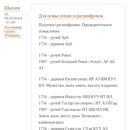
Шагиев
сб,
Для осмысления и расшифровок.
04/20/2024
- 01:09
Подлежат расшифровке. Предварительное
Постоянная
осмысление.
ссылка
(Permalink)
1734 – ручей Ауй.
1734 – деревня Ауй.
1734 – ручей Реват.
1985 – ручей Большой Реват (Агват). АҒ АБ
АТ.
1734 – деревня Расимгулова. ИР АЗ ИМ КУУ
ИЛ. Мужество, мало, иметь, высота, владение.
1734 – деревня Ишкутли. ИШ КУУ ИТ ИЛ.
1734 – ручей Тастар (не уверен). ИТ АЗ ИТар.
1985 – ручей Ташлыклы. ИТ ИШ ИЛ ИК.
Земля, мало, место, река. Возможно –
каменная река.
1734 – деревня Суаргузи. СҮар КУУ АЗ.