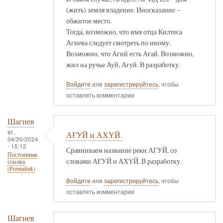
(жить) земля владение. Иносказание –
обжитое место.
Тогда, возможно, что имя отца Килтеса
Агиева следует смотреть по иному.
Возможно, что Агий есть Ағай. Возможно,
жил на ручье Ауй, Агуй. В разработку.
Войдите
или
зарегистрируйтесь
, чтобы
оставлять комментарии
Шагиев
вт,
АҒУЙ и АХҮЙ.
04/30/2024
- 15:12
Сравниваем название реки АГУЙ, со
Постоянная
словами АҒУЙ и АХҮЙ. В разработку.
ссылка
(Permalink)
Войдите
или
зарегистрируйтесь
, чтобы
оставлять комментарии
Шагиев