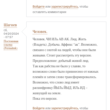
Войдите
или
зарегистрируйтесь
, чтобы
оставлять комментарии
Шагиев
сб,
Человек.
04/20/2024
- 07:57
Человек. ЧИ ИЛь АВ АК. Люд. Жить
Постоянная
(Владеть). Добыча. Аффикс “ак”. Возможно,
ссылка
(Permalink)
связано с охотой на людей, чтобы они были
живыми. Стоит рассмотреть эту версию.
Предположение: добытый живой люд.
Так как рабства не было у славян, то
возможно слово было привнесено от южных
племён и затем слово трансформировалось.
Возможно, что слово люд имеет
расшифровку ЙЫЛь ЙЫД. ИЛь ИД –
живущий на земле.
Пока это версии.
Войдите
или
зарегистрируйтесь
, чтобы