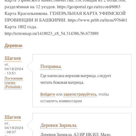
разделённая на 12 уездов. https://geoportal.rgo.ru/record/6063
Карта Красильникова. ГЕНЕРАЛЬНАЯ КАРТА УФИМСКОЙ
ПРОВИНЦИИ И БАШКИРИИ. https://www.prlib.ru/item/976461
Карта 1802 года.
http://retromap.ru/1418023_z8_54.314386,56.673889
Деревни
Шагиев
чт,
Поправка.
04/18/2024
- 13:51
Где написана верхняя матрица, следует
Постоянная
читать боковая матрица.
ссылка
(Permalink)
Войдите
или
зарегистрируйтесь
, чтобы
оставлять комментарии
Шагиев
пт,
Деревня Зирикла.
04/19/2024
- 08:37
Деревня Зирикла. АЗ ИР ИК ИЛ. Мало.