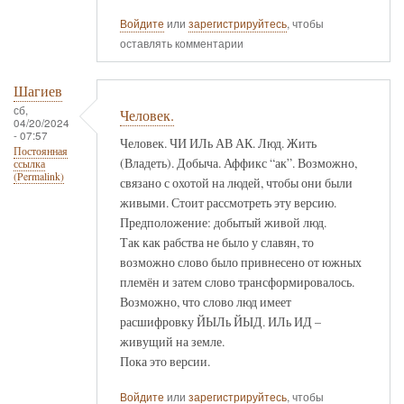
Войдите
или
зарегистрируйтесь
, чтобы
оставлять комментарии
Шагиев
сб,
Человек.
04/20/2024
- 07:57
Человек. ЧИ ИЛь АВ АК. Люд. Жить
Постоянная
(Владеть). Добыча. Аффикс “ак”. Возможно,
ссылка
(Permalink)
связано с охотой на людей, чтобы они были
живыми. Стоит рассмотреть эту версию.
Предположение: добытый живой люд.
Так как рабства не было у славян, то
возможно слово было привнесено от южных
племён и затем слово трансформировалось.
Возможно, что слово люд имеет
расшифровку ЙЫЛь ЙЫД. ИЛь ИД –
живущий на земле.
Пока это версии.
Войдите
или
зарегистрируйтесь
, чтобы