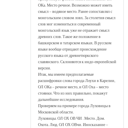
ОКа. Место речное. Возможно может иметь
смысл – водяное место. Ранее сопоставлял с
монгольским словом ловх. За столетия смысл
слов мог измениться и современный
монгольский язык уже не отражает смысл
древних слов. Такое же положение в
башкирском и татарском языках. В русском
языке вообще отрицают происхождение
русского языка от древнетюркского
славянского. Склоняются к индо-европейской
версии.
Итак, мы имеем предполагаемые
расшифровки слова города Лоухи в Карелии,
ОЛ ОКа – речное место, и ОЛ Оха – место
стоянки. Что из них правильно, покажут
дальнейшие исследования.
Проверяем на примере города Луховицы в
Московской области.
Луховицы. ОЛ ОХ ОВ ЧИ . Место. Дом.
Охота. Люд. ОЛ ОХ ОВчи. Иносказание –