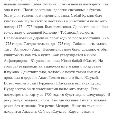
названа именем Сабая Кутлина. С этим нельзя поспорить. Так
оно и есть. После восстания, деревни связанные с бунтом,
были уничтожены или переименованы. Сабай Кутлин был
участником Пугачёвского восстания и участником польского
похода 1771-1773 годов. Был помилован. До восстания он был
волостным старшиной Кальчир - Табынской волости.
Переименование деревень происходило после восстания 1773-
1775 годов. Следовательно, до 1775 года Сабаево называлось
Таус. Юлуково - Апас. Переименование было сделано, чтобы
уничтожить память о бунте. Как утверждается в книге
Асфандиярова, Юлуково основал Юлык бабай (Юльге). На
этом сайте приводится выдержка из его книги по деревне
Юлуково. Действительно, человек с почти таким именем
проживал в деревне Апас. Только имя его было Юлукай.
Возможно, его сын Нурдевлет Юлукаев и его внук Кусяш
Нурдевлетов были участниками польского похода. Если
посмотреть на карту за 1755 год, то будет видно следующее. В
реку Белую впадает Зилим. Там где указано Таусепа впадает
речка без названия. Это речка Мендим. Ниже по течению
находится Апасепа. Сейчас Юлуково. Карта чёткая и