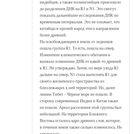
индийцев, а также полинезийцев произошло
до разделения ДНК на R1 и N1. Это смогут
показать дальнейшие исследования ДНК по
временным интервалам. Это не означает, что
китайцы и прочий народ этого направления
более древний.
На освобождающиеся земли от ледников
пошла группа R1. То есть, пошла на север.
Изменение климатического обитания и
вызвало изменение ДНК от какой-то древней
к R1. Не утверждаю. Затем, по мере ухода R1
дальше на север, N1 стала вытеснять R1 для
своего жизненного пространства из
близлежащих к ней территорий. Но, далее
линии Тибет – Чёрное море не пошли. В
сторону современных Индии и Китая также
не пошли. Ареал расселения этой группы был
небольшой. На территории Ближнего
Востока осталось ядро древних слов, которое,
в течении веков также сильно изменилось. Не
утверждаю.