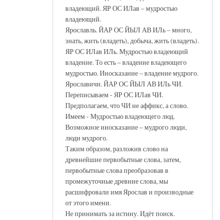
владеющий. ЯР ОС ИЛав – мудростью
владеющий.
Ярославль. ЙАР ОС ЙЫЛ АВ ИЛь – много,
знать, жить (владеть), добыча, жить (владеть).
ЯР ОС ИЛав ИЛь. Мудростью владеющий
владение. То есть – владение владеющего
мудростью. Иносказание – владение мудрого.
Ярославичи. ЙАР ОС ЙЫЛ АВ ИЛь ЧИ.
Переписываем - ЯР ОС ИЛав ЧИ.
Предполагаем, что ЧИ не аффикс, а слово.
Имеем - Мудростью владеющего люд.
Возможное иносказание – мудрого люди,
люди мудрого.
Таким образом, разложив слово на
древнейшие первобытные слова, затем,
первобытные слова преобразовав в
промежуточные древние слова, мы
расшифровали имя Ярослав и производные
от этого имени.
Не принимать за истину. Идёт поиск.