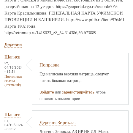
разделённая на 12 уездов. https://geoportal.rgo.ru/record/6063
Карта Красильникова. ГЕНЕРАЛЬНАЯ КАРТА УФИМСКОЙ
ПРОВИНЦИИ И БАШКИРИИ. https://www.prlib.ru/item/976461
Карта 1802 года.
http://retromap.ru/1418023_z8_54.314386,56.673889
Деревни
Шагиев
чт,
Поправка.
04/18/2024
- 13:51
Где написана верхняя матрица, следует
Постоянная
читать боковая матрица.
ссылка
(Permalink)
Войдите
или
зарегистрируйтесь
, чтобы
оставлять комментарии
Шагиев
пт,
Деревня Зирикла.
04/19/2024
- 08:37
Деревня Зирикла. АЗ ИР ИК ИЛ. Мало.