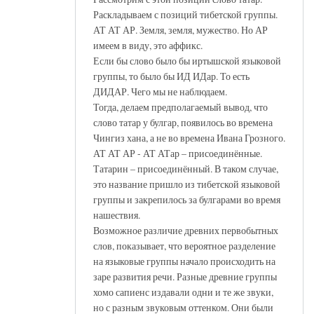
Раскладываем с позиций тибетской группы.
АТ АТ АР. Земля, земля, мужество. Но АР
имеем в виду, это аффикс.
Если бы слово было бы иртышской языковой
группы, то было бы ИД ИДар. То есть
ДИДАР. Чего мы не наблюдаем.
Тогда, делаем предполагаемый вывод, что
слово татар у булгар, появилось во времена
Чингиз хана, а не во времена Ивана Грозного.
АТ АТ АР - АТ АТар – присоединённые.
Татарин – присоединённый. В таком случае,
это название пришло из тибетской языковой
группы и закрепилось за булгарами во время
нашествия.
Возможное различие древних первобытных
слов, показывает, что вероятное разделение
на языковые группы начало происходить на
заре развития речи. Разные древние группы
хомо сапиенс издавали одни и те же звуки,
но с разным звуковым оттенком. Они были