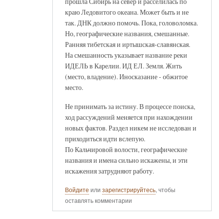
прошла Сибирь на север и расселилась по
краю Ледовитого океана. Может быть и не
так. ДНК должно помочь. Пока, головоломка.
Но, географические названия, смешанные.
Ранняя тибетская и иртышская-славянская.
На смешанность указывает название реки
ИДЕЛЬ в Карелии. ИД ЕЛ. Земля. Жить
(место, владение). Иносказание - обжитое
место.
Не принимать за истину. В процессе поиска,
ход рассуждений меняется при нахождении
новых фактов. Раздел никем не исследован и
приходиться идти вслепую.
По Кальчировой волости, географические
названия и имена сильно искажены, и эти
искажения затрудняют работу.
Войдите
или
зарегистрируйтесь
, чтобы
оставлять комментарии