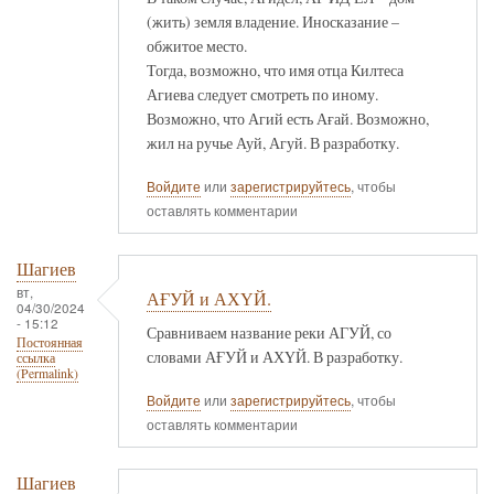
(жить) земля владение. Иносказание –
обжитое место.
Тогда, возможно, что имя отца Килтеса
Агиева следует смотреть по иному.
Возможно, что Агий есть Ағай. Возможно,
жил на ручье Ауй, Агуй. В разработку.
Войдите
или
зарегистрируйтесь
, чтобы
оставлять комментарии
Шагиев
вт,
АҒУЙ и АХҮЙ.
04/30/2024
- 15:12
Сравниваем название реки АГУЙ, со
Постоянная
словами АҒУЙ и АХҮЙ. В разработку.
ссылка
(Permalink)
Войдите
или
зарегистрируйтесь
, чтобы
оставлять комментарии
Шагиев