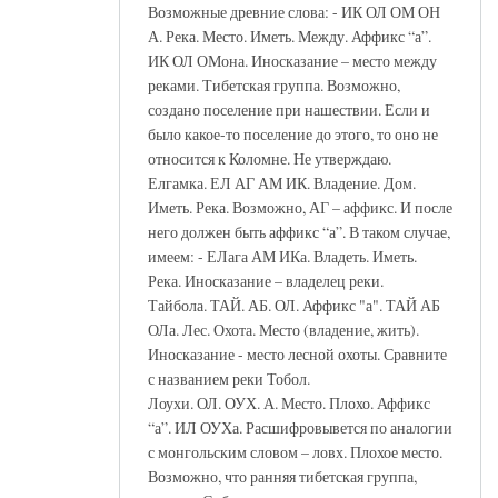
Возможные древние слова: - ИК ОЛ ОМ ОН
А. Река. Место. Иметь. Между. Аффикс “а”.
ИК ОЛ ОМона. Иносказание – место между
реками. Тибетская группа. Возможно,
создано поселение при нашествии. Если и
было какое-то поселение до этого, то оно не
относится к Коломне. Не утверждаю.
Елгамка. ЕЛ АГ АМ ИК. Владение. Дом.
Иметь. Река. Возможно, АГ – аффикс. И после
него должен быть аффикс “а”. В таком случае,
имеем: - ЕЛага АМ ИКа. Владеть. Иметь.
Река. Иносказание – владелец реки.
Тайбола. ТАЙ. АБ. ОЛ. Аффикс "а". ТАЙ АБ
ОЛа. Лес. Охота. Место (владение, жить).
Иносказание - место лесной охоты. Сравните
с названием реки Тобол.
Лоухи. ОЛ. ОУХ. А. Место. Плохо. Аффикс
“а”. ИЛ ОУХа. Расшифровывется по аналогии
с монгольским словом – ловх. Плохое место.
Возможно, что ранняя тибетская группа,