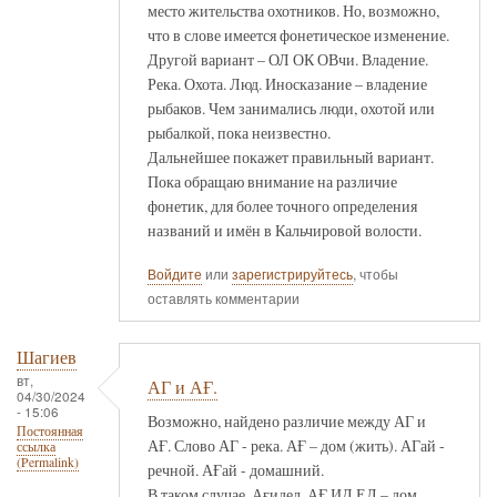
место жительства охотников. Но, возможно,
что в слове имеется фонетическое изменение.
Другой вариант – ОЛ ОК ОВчи. Владение.
Река. Охота. Люд. Иносказание – владение
рыбаков. Чем занимались люди, охотой или
рыбалкой, пока неизвестно.
Дальнейшее покажет правильный вариант.
Пока обращаю внимание на различие
фонетик, для более точного определения
названий и имён в Кальчировой волости.
Войдите
или
зарегистрируйтесь
, чтобы
оставлять комментарии
Шагиев
вт,
АГ и АҒ.
04/30/2024
- 15:06
Возможно, найдено различие между АГ и
Постоянная
АҒ. Слово АГ - река. АҒ – дом (жить). АГай -
ссылка
(Permalink)
речной. АҒай - домашний.
В таком случае, Ағидел, АҒ ИД ЕЛ – дом