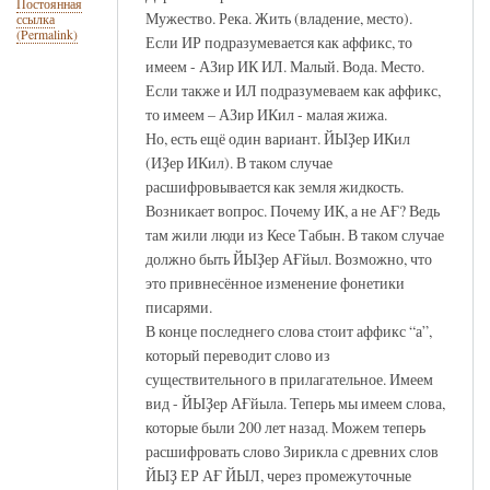
Постоянная
Мужество. Река. Жить (владение, место).
ссылка
(Permalink)
Если ИР подразумевается как аффикс, то
имеем - АЗир ИК ИЛ. Малый. Вода. Место.
Если также и ИЛ подразумеваем как аффикс,
то имеем – АЗир ИКил - малая жижа.
Но, есть ещё один вариант. ЙЫҘер ИКил
(ИҘер ИКил). В таком случае
расшифровывается как земля жидкость.
Возникает вопрос. Почему ИК, а не АҒ? Ведь
там жили люди из Кесе Табын. В таком случае
должно быть ЙЫҘер АҒйыл. Возможно, что
это привнесённое изменение фонетики
писарями.
В конце последнего слова стоит аффикс “а”,
который переводит слово из
существительного в прилагательное. Имеем
вид - ЙЫҘер АҒйыла. Теперь мы имеем слова,
которые были 200 лет назад. Можем теперь
расшифровать слово Зирикла с древних слов
ЙЫҘ ЕР АҒ ЙЫЛ, через промежуточные