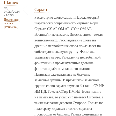
Шагиев
вт,
Сармат.
04/23/2024
- 10:33
Рассмотрим слово сармат. Народ, который
Постоянная
шарахался у современного Чёрного моря.
ссылка
(Permalink)
Сармат. СҮ АР ОМ АТ. СҮар ОМ АТ.
Военный иметь земля. Иносказание: - земля
воинственных. Раскладывание слова на
древние первобытные слова показывает на
тибетскую языковую группу. Фонетика
указывает на это. Разделение первобытной
фонетики на промежуточные древние
фонетики даёт нам какие-то знания.
Начинаем уже разделять на будущие
языковые группы. В иртышской языковой
группе слово сармат звучало бы так: - СҮ ИР
ИМ ИД. То есть СҮир ИМ ИД. Если память
на изменяет, то у башкир имеется Сиремет, а
также название деревни Суирово. Только не
надо сразу кидаться в то, что сарматы
произошли от башкир. Разная фонетика и в