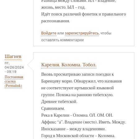
Разница между словами. ИЛ - владение,
жизнь, место. ЫЛ – год.
Идёт поиск различий фонетик и правильного
распознавания.
Войдите
или
зарегистрируйтесь
, чтобы
оставлять комментарии
Шагиев
пт,
Карелия. Коломна. Тобол.
04/26/2024
- 09:19
Вновь просматриваю записи поездки к
Постоянная
Баренцеву морю. Обнаружил, что названия
ссылка
(Permalink)
не соответствуют иртышской языковой
группе. Похожа на раннюю тибетскую.
Древнее тибетской.
Сравниваем.
Река в Карелии - Оломна. ОЛ. ОМ. ОН.
Аффикс “а”. Владение (место). Иметь. Между.
Иносказание – между владениями.
Город в Московской области – Коломна.