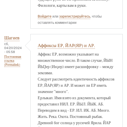
Филологи, карты вам в руки.
Войдите
или
зарегистрируйтесь
, чтобы
оставлять комментарии
Шагиев
сб,
Аффиксы ЕР, ЙАР(ЯР) и АР.
04/20/2024
- 05:58
Аффикс ЕР, возможно указывает на
Постоянная
множественное число. В таком случае, ЙЫН
ссылка
(Permalink)
ЙЫҘер (Инҙер) имеет расшифровку – между
землями.
Следует рассмотреть идентичность аффиксов
ЕР, ЙАР(ЯР) и АР. И может ли ЕР иметь
значение ”много”.
Ерлыкап. Имя взято из документа, который
предоставил НИЛ. ЕР. ЙЫЛ. ЙЫК. АБ.
Переводим в вид - ЕР. ИЛ. ИК. АБ. Много.
Жить. Река. Охота. Постоянный рыбак.
Древний бог солнца у русичей Ярила. ЙАР