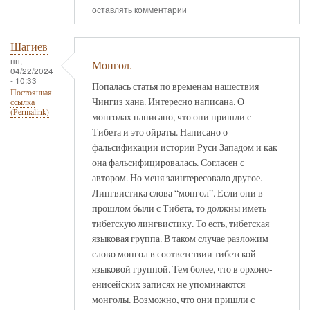
оставлять комментарии
Шагиев
пн,
Монгол.
04/22/2024
- 10:33
Попалась статья по временам нашествия
Постоянная
Чингиз хана. Интересно написана. О
ссылка
(Permalink)
монголах написано, что они пришли с
Тибета и это ойраты. Написано о
фальсификации истории Руси Западом и как
она фальсифицировалась. Согласен с
автором. Но меня заинтересовало другое.
Лингвистика слова “монгол”. Если они в
прошлом были с Тибета, то должны иметь
тибетскую лингвистику. То есть, тибетская
языковая группа. В таком случае разложим
слово монгол в соответствии тибетской
языковой группой. Тем более, что в орхоно-
енисейских записях не упоминаются
монголы. Возможно, что они пришли с