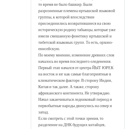
то время не было башкир. Были
разрозненные племена иртышской языковой
группы, к которой впоследствии
присоединились возвратившиеся на свою
историческую родину табынцы, которые уже
имели смешанную фонетику иртышской и
тибетской языковых групп. То есть, орхоно-
енисейскую.
По моему мнению, изменение древних слов
началось во время последнего оледенения.
Первый этап начался от центра ЙЫТ ЮРЕК
на восток и юг как самые благоприятные в
климатическом факторе. В сторону Индии,
Китая и так далее. А также, сторону
африканского континента. Не утверждаю.
Начал заканчиваться ледниковый период и
первобытные народы двинулись на север и
запад.
Если смотреть с этой точки зрения, то
разделение на ДНК будущих китайцев,