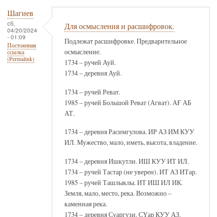
Шагиев
сб,
Для осмысления и расшифровок.
04/20/2024
- 01:09
Подлежат расшифровке. Предварительное
Постоянная
осмысление.
ссылка
(Permalink)
1734 – ручей Ауй.
1734 – деревня Ауй.
1734 – ручей Реват.
1985 – ручей Большой Реват (Агват). АҒ АБ
АТ.
1734 – деревня Расимгулова. ИР АЗ ИМ КУУ
ИЛ. Мужество, мало, иметь, высота, владение.
1734 – деревня Ишкутли. ИШ КУУ ИТ ИЛ.
1734 – ручей Тастар (не уверен). ИТ АЗ ИТар.
1985 – ручей Ташлыклы. ИТ ИШ ИЛ ИК.
Земля, мало, место, река. Возможно –
каменная река.
1734 – деревня Суаргузи. СҮар КУУ АЗ.