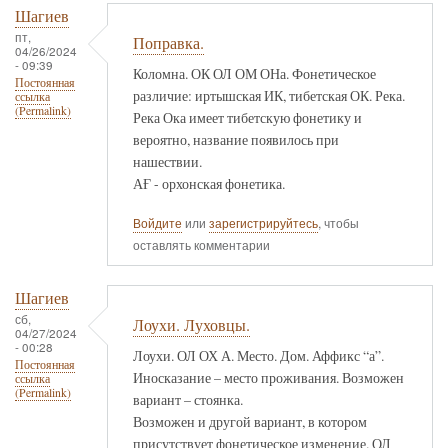
Шагиев
пт,
Поправка.
04/26/2024
- 09:39
Коломна. ОК ОЛ ОМ ОНа. Фонетическое
Постоянная
различие: иртышская ИК, тибетская ОК. Река.
ссылка
(Permalink)
Река Ока имеет тибетскую фонетику и
вероятно, название появилось при
нашествии.
АҒ - орхонская фонетика.
Войдите
или
зарегистрируйтесь
, чтобы
оставлять комментарии
Шагиев
сб,
Лоухи. Луховцы.
04/27/2024
- 00:28
Лоухи. ОЛ ОХ А. Место. Дом. Аффикс “а”.
Постоянная
Иносказание – место проживания. Возможен
ссылка
(Permalink)
вариант – стоянка.
Возможен и другой вариант, в котором
присутствует фонетическое изменение. ОЛ