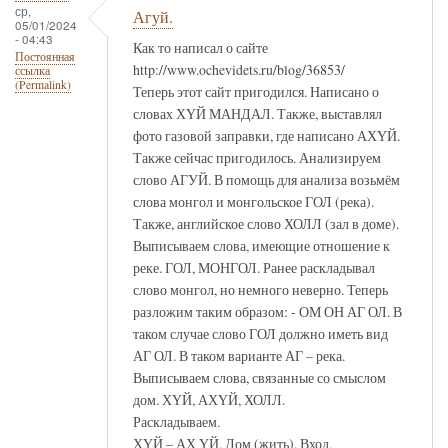
ср,
Агуй.
05/01/2024
- 04:43
Как то написал о сайте
Постоянная
http://www.ochevidets.ru/blog/36853/
ссылка
(Permalink)
Теперь этот сайт пригодился. Написано о
словах ХҮЙ МАНДАЛ. Также, выставлял
фото газовой заправки, где написано АХҮЙ.
Также сейчас пригодилось. Анализируем
слово АГУЙ. В помощь для анализа возьмём
слова монгол и монгольское ГОЛ (река).
Также, английское слово ХОЛЛ (зал в доме).
Выписываем слова, имеющие отношение к
реке. ГОЛ, МОНГОЛ. Ранее раскладывал
слово монгол, но немного неверно. Теперь
разложим таким образом: - ОМ ОН АГ ОЛ. В
таком случае слово ГОЛ должно иметь вид
АГ ОЛ. В таком варианте АГ – река.
Выписываем слова, связанные со смыслом
дом. ХҮЙ, АХҮЙ, ХОЛЛ.
Раскладываем.
ХҮЙ – АХ ҮЙ. Дом (жить). Вход.