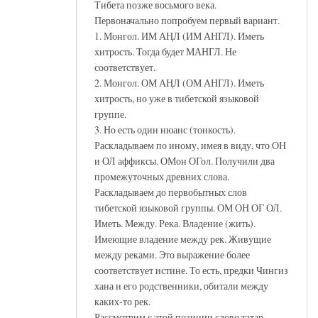
Тибета позже восьмого века.
Первоначально попробуем первый вариант.
1. Монгол. ИМ АҢЛ (ИМ АНГЛ). Иметь
хитрость. Тогда будет МАНГЛ. Не
соответствует.
2. Монгол. ОМ АҢЛ (ОМ АНГЛ). Иметь
хитрость, но уже в тибетской языковой
группе.
3. Но есть один нюанс (тонкость).
Раскладываем по иному, имея в виду, что ОН
и ОЛ аффиксы. ОМон ОГол. Получили два
промежуточных древних слова.
Раскладываем до первобытных слов
тибетской языковой группы. ОМ ОН ОГ ОЛ.
Иметь. Между. Река. Владение (жить).
Имеющие владение между рек. Живущие
между реками. Это выражение более
соответствует истине. То есть, предки Чингиз
хана и его родственники, обитали между
каких-то рек.
Рассмотрим с этой позиции слово татар.