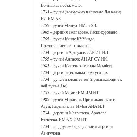
Воиный, высота, мало.
1734 – ручей (возможно написано Лемеези).
ИЛ ИМ АЗ
1755 - ручей Менеус ИМен УЗ.
1985 – деревня Толпарово. Расшифровано.
1755 – ручей Кунде КУУинде.
Предполагаемое - с высоты.
1734 – деревня Артаулова. АР ИТ ИЛ.
1755 – ручей Ангасяк АН АҒ СҮ ИК.
1985 – ручей Кузгенак (у горы Мембет).
1734 – деревня (возможно Акусина).
1734 – ручей названия нет (примыкающий к
ней ручей Аю).
1755 – ручей Мемет ИМ ИМ ИТ.
1985 - ручей Манайли. Примыкают к ней
Агуй, Карагайелга. ИМан АЙА ИЛ.
1734 – деревни Мехметева, Арапова,
Етекеева. ИМ АХ ИМ ИТ
1734 – на другом берегу Зилим деревня
Азигулова