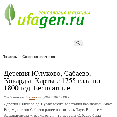
Перейти
к
основному
содержанию
Поиск
Показать — Основная навигация
Основная
навигация
Деревни
Форум
Поиск земляков
Татарские имена
Блоги
Войти
Поддержи Уфаген!
Деревня Юлуково, Сабаево,
Коварды. Карты с 1755 года по
1800 год. Бесплатные.
Опубликовано
Шагиев
-
пт, 09/25/2020 - 08:25
Деревня Юлуково до Пугачёвского восстания называлась Апас.
Рядом деревня Сабаево ранее называлась Таус. В книге у
Асфандиярова утверждается, что деревня Сабаево была