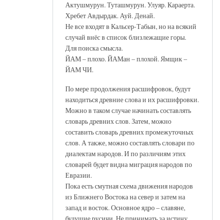
Актушмурун. Туташмурун. Улуяр. Караерта.
Хребет Авдырдак. Ауй. Денай.
Не все входят в Кальсер-Табын, но на всякий
случай внёс в список близлежащие горы.
Для поиска смысла.
ЙАМ – плохо. ЙАМан – плохой. Ямщик –
ЙАМ ЧИ.
По мере продолжения расшифровок, будут
находиться древние слова и их расшифровки.
Можно в таком случае начинать составлять
словарь древних слов. Затем, можно
составить словарь древних промежуточных
слов. А также, можно составлять словари по
диалектам народов. И по различиям этих
словарей будет видна миграция народов по
Евразии.
Пока есть смутная схема движения народов
из Ближнего Востока на север и затем на
запад и восток. Основное ядро – славяне,
будущие русичи. Не принимать за истину.