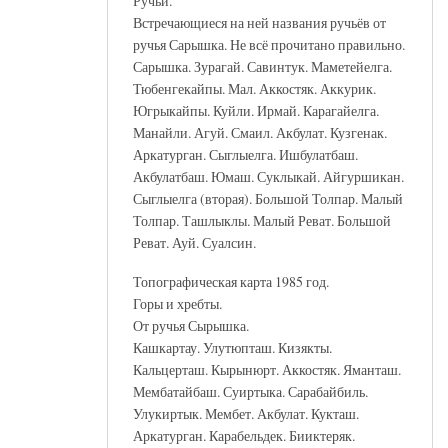
Ручьи.
Встречающиеся на ней названия ручьёв от
ручья Сарышка. Не всё прочитано правильно.
Сарышка. Зурагай. Савинтук. Маметейелга.
Тюбенгекайпы. Мал. Аккостяк. Аккурик.
Югрыкайпы. Куйли. Ирмай. Карагайелга.
Манайли. Агуй. Смаил. Акбулат. Кузгенак.
Аркатурган. Сыглыелга. Ишбулатбаш.
Акбулатбаш. Юмаш. Суклыкай. Айгуршикан.
Сыглыелга (вторая). Большой Толпар. Малый
Толпар. Ташлыклы. Малый Реват. Большой
Реват. Ауй. Суалсин.
Топографическая карта 1985 год.
Горы и хребты.
От ручья Сырышка.
Кашкартау. Улутюпташ. Кизякты.
Кальцерташ. Кырынюрт. Аккостяк. Яманташ.
Мембатайбаш. Суиртыка. Сарабайбиль.
Улукиртык. Мембет. Акбулат. Кукташ.
Аркатурган. Карабельдек. Бииктеряк.