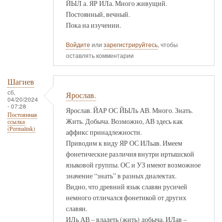
ЙЫЛ а. ЯР ИЛа. Много живущий.
Постоянный, вечный.
Пока на изучении.
Войдите
или
зарегистрируйтесь
, чтобы
оставлять комментарии
Шагиев
сб,
Ярослав.
04/20/2024
- 07:28
Ярослав. ЙАР ОС ЙЫЛь АВ. Много. Знать.
Постоянная
Жить. Добыча. Возможно, АВ здесь как
ссылка
(Permalink)
аффикс принадлежности.
Приводим к виду ЯР ОС ИЛьав. Имеем
фонетические различия внутри иртышской
языковой группы. ОС и УЗ имеют возможное
значение “знать” в разных диалектах.
Видно, что древний язык славян русичей
немного отличался фонетикой от других
славян.
ИЛь АВ – владеть (жить) добыча. ИЛав –