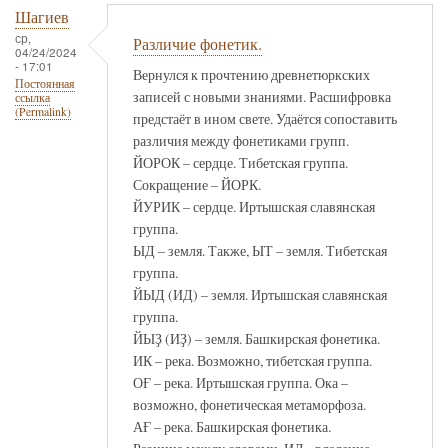
Шагиев
ср,
Различие фонетик.
04/24/2024
- 17:01
Вернулся к прочтению древнетюркских
Постоянная
записей с новыми знаниями. Расшифровка
ссылка
(Permalink)
предстаёт в ином свете. Удаётся сопоставить
различия между фонетиками групп.
ЙОРОК – сердце. Тибетская группа.
Сокращение – ЙОРК.
ЙУРИК – сердце. Иртышская славянская
группа.
ЫД – земля. Также, ЫТ – земля. Тибетская
группа.
ЙЫД (ИД) – земля. Иртышская славянская
группа.
ЙЫҘ (ИҘ) – земля. Башкирская фонетика.
ИК – река. Возможно, тибетская группа.
ОҒ – река. Иртышская группа. Ока –
возможно, фонетическая метаморфоза.
АҒ – река. Башкирская фонетика.