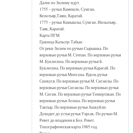
Далее по Зилиму идут.
1755 – ручьи Камешле, Сумган,
Кезилъяр,Таяш, Каратай.
1775 – ручьи Камышлы, Сумган, Инзылъяр,
Таяк, Каратай.
Карта ПГМ.
Граница Кальсер-Табын.
От реки Зилим по ручью Сырышка. По
верховью ручья М. Степан. По верховью ручья
М. Буклесина. По верховью ручья Б.
Буклесина. По верховью ручья Карагай. По
верховью ручья Мингазы. Вдоль ручья
Синкуся. По верховью ручья М. Сиганлы. По
верховью ручья Сиганлы. По верховью ручья
М. Сигам. По верховью ручья Тимиртакан. По
верховью ручья Агиша. По верховью ручья
Тактыр. По верховью ручья Ашкуйли.
Доходит до устья ручья Уарсак. По ручью М.
Ревет до впадения в Бол. Ревет.
Топографическая карта 1985 год.