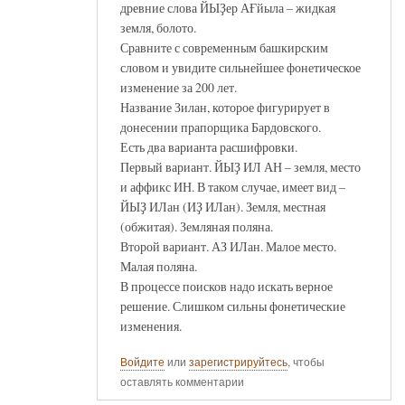
древние слова ЙЫҘер АҒйыла – жидкая
земля, болото.
Сравните с современным башкирским
словом и увидите сильнейшее фонетическое
изменение за 200 лет.
Название Зилан, которое фигурирует в
донесении прапорщика Бардовского.
Есть два варианта расшифровки.
Первый вариант. ЙЫҘ ИЛ АН – земля, место
и аффикс ИН. В таком случае, имеет вид –
ЙЫҘ ИЛан (ИҘ ИЛан). Земля, местная
(обжитая). Земляная поляна.
Второй вариант. АЗ ИЛан. Малое место.
Малая поляна.
В процессе поисков надо искать верное
решение. Слишком сильны фонетические
изменения.
Войдите
или
зарегистрируйтесь
, чтобы
оставлять комментарии