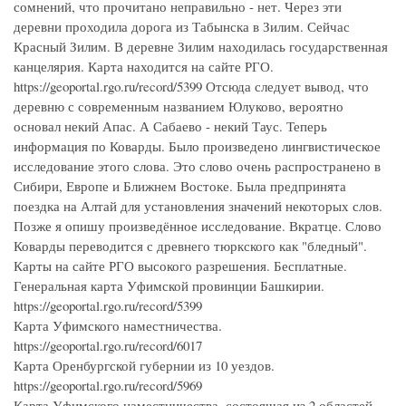
сомнений, что прочитано неправильно - нет. Через эти
деревни проходила дорога из Табынска в Зилим. Сейчас
Красный Зилим. В деревне Зилим находилась государственная
канцелярия. Карта находится на сайте РГО.
https://geoportal.rgo.ru/record/5399 Отсюда следует вывод, что
деревню с современным названием Юлуково, вероятно
основал некий Апас. А Сабаево - некий Таус. Теперь
информация по Коварды. Было произведено лингвистическое
исследование этого слова. Это слово очень распространено в
Сибири, Европе и Ближнем Востоке. Была предпринята
поездка на Алтай для установления значений некоторых слов.
Позже я опишу произведённое исследование. Вкратце. Слово
Коварды переводится с древнего тюркского как "бледный".
Карты на сайте РГО высокого разрешения. Бесплатные.
Генеральная карта Уфимской провинции Башкирии.
https://geoportal.rgo.ru/record/5399
Карта Уфимского наместничества.
https://geoportal.rgo.ru/record/6017
Карта Оренбургской губернии из 10 уездов.
https://geoportal.rgo.ru/record/5969
Карта Уфимского наместничества, состоящая из 2 областей,