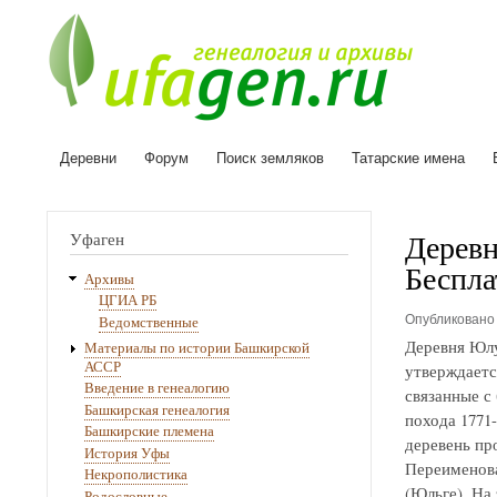
Деревни
Форум
Поиск земляков
Татарские имена
Основная
навигация
Деревн
Уфаген
Беспла
Архивы
ЦГИА РБ
Опубликован
Ведомственные
Деревня Юлу
Материалы по истории Башкирской
АССР
утверждаетс
Введение в генеалогию
связанные с
Башкирская генеалогия
похода 1771
Башкирские племена
деревень про
История Уфы
Переименова
Некрополистика
(Юльге). На
Родословные