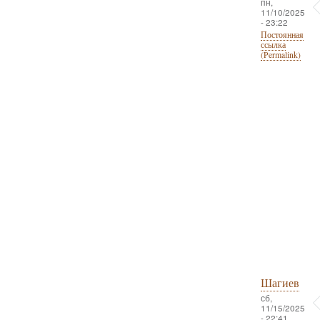
пн,
11/10/2025
- 23:22
Постоянная
ссылка
(Permalink)
Шагиев
сб,
11/15/2025
- 22:41