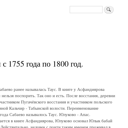
Поиск
 1755 года по 1800 год.
абаево ранее называлась Таус. В книге у Асфандиярова
нельзя поспорить. Так оно и есть. После восстания, деревни
частником Пугачёвского восстания и участником польского
иной Кальчир - Табынской волости. Переименование
 года Сабаево называлось Таус. Юлуково - Апас.
ается в книге Асфандиярова, Юлуково основал Юлык бабай
 Действительно, человек с почти таким именем проживал в