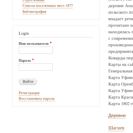
деревне Апа
Список поселенных мест 1877
Библиография
польского по
впадает реч
прочитано н
находилась г
Login
с современн
Имя пользователя
произведено
предпринята
Коварды пер
Пароль
Карты на са
Генеральная 
Карта Уфимск
Карта Оренбур
Карта Уфимск
Регистрация
Карта Крас
Восстановить пароль
Карта 1802 го
Деревни
Шагиев