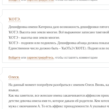
ҠОТЭ.
Дешифровка имени Катерина дало возможность дешифровки пятого в
ҠОТЭ. Высота они земли многие. Всё выражение записано тамговой
ҠОТЭ – высоты они земли многие.
ҠОТЭ – подняли или поднялись. Дешифровка абзаца должна показат
Единственное число должно быть – ҠьОТьЭ (ҠӨТЕ). Поднял или по
Войдите
или
зарегистрируйтесь
, чтобы оставлять комментарии
Олеся.
На данный момент попробуем разобраться с именем Олеся. Вновь, ка
языках.
Как мы заметили, все женские имена заканчиваются аффиксом прин
детстве девочка имела имя то, которое давали ей родители. Кем хоте
мужа с окончанием А. То есть аффикс принадлежности А указывал чь