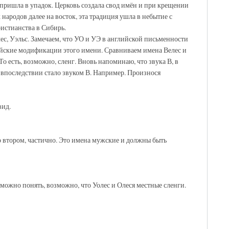
м пришла в упадок. Церковь создала свод имён и при крещении
 народов далее на восток, эта традиция ушла в небытие с
истианства в Сибирь.
ес, Уэльс. Замечаем, что УО и УЭ в английской письменности
глийские модификации этого имени. Сравниваем имена Велес и
 есть, возможно, сленг. Вновь напоминаю, что звука В, в
 впоследствии стало звуком В. Например. Произнося
вид.
 втором, частично. Это имена мужские и должны быть
можно понять, возможно, что Уолес и Олеся местные сленги.