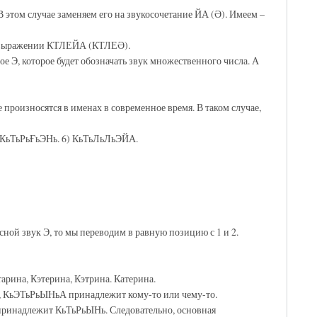
В этом случае заменяем его на звукосочетание ЙА (Ә). Имеем –
 в выражении КТЛЕЙА (КТЛЕӘ).
е Э, которое будет обозначать звук множественного числа. А
роизносятся в именах в современное время. В таком случае,
 КьТьРьҒьЭНь. 6) КьТьЛьЛьЭЙА.
ной звук Э, то мы переводим в равную позицию с 1 и 2.
рина, Кэтерина, Кэтрина. Катерина.
, КьЭТьРьЫНьА принадлежит кому-то или чему-то.
принадлежит КьТьРьЫНь. Следовательно, основная