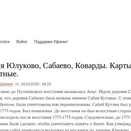
Перейти
к
основному
содержанию
Блоги
Войти
Поддержи Уфаген!
я Юлуково, Сабаево, Коварды. Карты с
тные.
о
Шагиев
-
пт, 09/25/2020 - 08:25
ково до Пугачёвского восстания называлась Апас. Рядом деревня С
я, что деревня Сабаево была названа именем Сабая Кутлина. С этим 
 бунтом, были уничтожены или переименованы. Сабай Кутлин был у
-1773 годов. Был помилован. До восстания он был волостным старш
исходило после восстания 1773-1775 годов. Следовательно, до 1775
ние было сделано, чтобы уничтожить память о бунте. Как утвержд
 этом сайте приводится выдержка из его книги по деревне Юлуково.