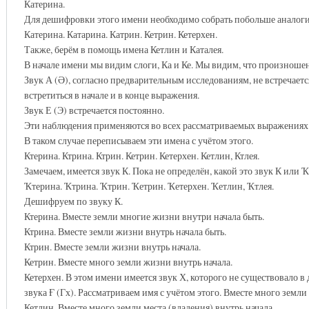
Катерина.
Для дешифровки этого имени необходимо собрать побольше аналог
Катерина. Катарина. Катрин. Кетрин. Кетерхен.
Также, берём в помощь имена Кетлин и Каталея.
В начале имени мы видим слоги, Ка и Ке. Мы видим, что произношен
Звук А (Ә), согласно предварительным исследованиям, не встречает
встретиться в начале и в конце выражения.
Звук Е (Э) встречается постоянно.
Эти наблюдения применяются во всех рассматриваемых выражениях
В таком случае переписываем эти имена с учётом этого.
Ктерина. Ктрина. Ктрин. Кетрин. Кетерхен. Кетлин, Ктлея.
Замечаем, имеется звук К. Пока не определён, какой это звук К или 
Ҡтерина. Ҡтрина. Ҡтрин. Ҡетрин. Ҡетерхен. Ҡетлин, Ҡтлея.
Дешифруем по звуку К.
Ктерина. Вместе земли многие жизни внутри начала быть.
Ктрина. Вместе земли жизни внутрь начала быть.
Ктрин. Вместе земли жизни внутрь начала.
Кетрин. Вместе много земли жизни внутрь начала.
Кетерхен. В этом имени имеется звук Х, которого не существовало в
звука Ғ (Гх). Рассматриваем имя с учётом этого. Вместе много земл
Кетлин. Вместе много земли места (владения) внутрь начала.