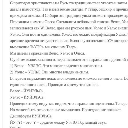
С приходом христианства на Русь эта традиция стала угасать и зате
давала имя оттуда. Так называемые святцы. У татар, башкир и прочих
приходом ислама. В Сибири эта традиция ушла позже, с приходом хр
Переходим к имени Олеся. Составляем небольшой список. Велес, Уол
записывается как W. Велес, древнее русское имя. Уолес и Уэльс ан
Уэльс. Они почти одинаковы. Уолес, возможно модификация Уэльс. То
древние времена не существовало. Было звукосочетание УЭ, которое
выражение ТьУЭРь, мы слышим Тверь.
Мы имеем выражения Велес, Уэльс и Олеся.
С учётом вышесказанного, переписываем эти выражения в древний 
1) Велес – УЭЛЭС. Эти многие владения многие силы.
2) Уэльс – УЭЛьС. Эти многие владение силы.
В первом выражение показано полностью множественного числа. Во
единственного числа. Приводим к нему эти записи.
Велес – ЙУЙЭЛьСь.
Уэльс – ЙУЙЭЛьСь.
Приведя к этому виду, мы видим, что выражения идентичны. Теперь 
Но может быть, это основные выражения. Исследование покажет.
Дешифруем ЙУЙЭЛьСь.
ЙУ (Ү) – это. Ү – среднее между У и Ю. Гортанный звук.