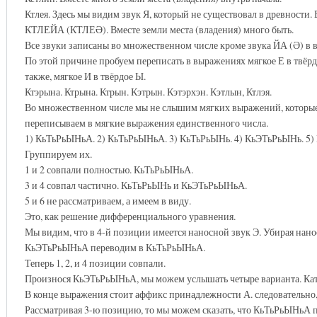
Ктлея. Здесь мы видим звук Я, который не существовал в древности. 
КТЛЕЙА (КТЛЕӘ). Вместе земли места (владения) много быть.
Все звуки записаны во множественном числе кроме звука ЙА (Ә)
По этой причине пробуем переписать в выражениях мягкое Е в твёрдо
также, мягкое И в твёрдое Ы.
Ктэрына. Ктрына. Ктрын. Кэтрын. Кэтэрхэн. Кэтлын, Ктлэя.
Во множественном числе мы не слышим мягких выражений, которые п
переписываем в мягкие выражения единственного числа.
1) КьТьРьЫНьА. 2) КьТьРьЫНьА. 3) КьТьРьЫНь. 4) КьЭТьРьЫНь. 5)
Группируем их.
1 и 2 совпали полностью. КьТьРьЫНьА.
3 и 4 совпал частично. КьТьРьЫНь и КьЭТьРьЫНьА.
5 и 6 не рассматриваем, а имеем в виду.
Это, как решение дифференциального уравнения.
Мы видим, что в 4-й позиции имеется наносной звук Э. Убирая нанос
КьЭТьРьЫНьА переводим в КьТьРьЫНьА.
Теперь 1, 2, и 4 позиции совпали.
Произнося КьЭТьРьЫНьА, мы можем услышать четыре варианта. Ката
В конце выражения стоит аффикс принадлежности А. следовательно
Рассматривая 3-ю позицию, то мы можем сказать, что КьТьРьЫНьА 