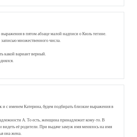
ыражения в пятом абзаце малой надписи о Кюль тегине.
 записью множественного числа.
ь какой вариант верный.
днялся.
к и с именем Катерина, будем подбирать близкие выражения в
адлежности А. То есть, женщина принадлежит кому-то. В
ли видеть её родители. При выдаче замуж имя менялось на имя
я она жена.