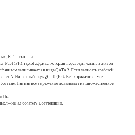
нял, ҠТ – подняли.
л. РьЫ (РИ), где Ы аффикс, который переводит жизнь в живой.
алфавитом записывается в виде QATAR. Если записать арабской
 богатые. Так как всё выражение показывает на множественное
м Нь.
сл – начал богатеть. Богатеющий.