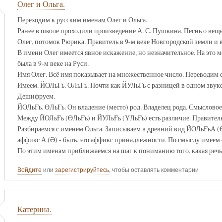
Олег и Ольга.
Переходим к русским именам Олег и Ольга.
Ранее в школе проходили произведение А. С. Пушкина, Песнь о вещем
Олег, потомок Рюрика. Правитель в 9-м веке Новгородской земли и 
В имени Олег имеется явное искажение, но незначительное. На это м
была в 9-м веке на Руси.
Имя Олег. Всё имя показывает на множественное число. Переводим 
Имеем. ЙОЛьҒь. ӨЛьҒь. Почти как ЙУЛьҒь с разницей в одном звуке
Дешифруем.
ЙОЛьҒь. ӨЛьҒь. Он владение (место) род. Владелец рода. Смысловое
Между ЙОЛьҒь (ӨЛьҒь) и ЙУЛьҒь (ҮЛьҒь) есть различие. Правитель (
Разбираемся с именем Ольга. Записываем в древний вид ЙОЛьҒьА (Ө
аффикс А (Ә) - быть, это аффикс принадлежности. По смыслу имеем 
По этим именам приближаемся на шаг к пониманию того, какая речь 
Войдите
или
зарегистрируйтесь
, чтобы оставлять комментарии
Катерина.