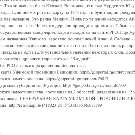
с. Только имя его было Юлукай. Возможно, его сын Нурдевлет Юлу
хода. Если посмотреть на карту за 1755 год, то будет видно следу
ка без названия. Это речка Мендим. Ниже по течению находится Ап
еправильно - нет. Через эти деревни проходила дорога из Табынска
осударственная канцелярия. Карта находится на сайте РГО. https://ge
ым названием Юлуково, вероятно основал некий Апас. А Сабаево -
 лингвистическое исследование этого слова. Это слово очень расп
 поездка на Алтай для установления значений некоторых слов. Поз
еводится с древнего тюркского как "бледный".
йте РГО высокого разрешения. Бесплатные.
карта Уфимской провинции Башкирии. https://geoportal.rgo.ru/record/
ого наместничества. https://geoportal.rgo.ru/record/6017
гской губернии из 10 уездов. https://geoportal.rgo.ru/record/5969
ого наместничества, состоящая из 2 областей, разделённая на 12 уездо
ильникова. ГЕНЕРАЛЬНАЯ КАРТА УФИМСКОЙ ПРОВИНЦИИ И БАШКИРИ
да. http://retromap.ru/1418023_z8_54.314386,56.673889