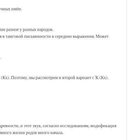
ичных имён.
ие разное у разных народов.
ся в тамговой письменности в середине выражения. Может
.
Ҡ (Кх). Поэтому, мы рассмотрим и второй вариант с Ҡ (Кх).
 древности, и этот звук, согласно исследованиям, модификация
и много жизни родов много начала.