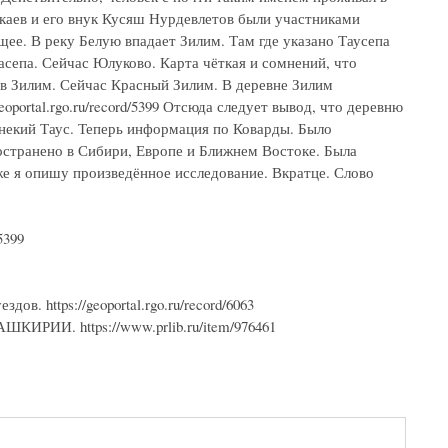
каев и его внук Кусяш Нурдевлетов были участниками
ющее. В реку Белую впадает Зилим. Там где указано Таусепа
асепа. Сейчас Юлуково. Карта чёткая и сомнений, что
 в Зилим. Сейчас Красный Зилим. В деревне Зилим
oportal.rgo.ru/record/5399 Отсюда следует вывод, что деревню
 некий Таус. Теперь информация по Коварды. Было
ространено в Сибири, Европе и Ближнем Востоке. Была
же я опишу произведённое исследование. Вкратце. Слово
5399
в. https://geoportal.rgo.ru/record/6063
И. https://www.prlib.ru/item/976461