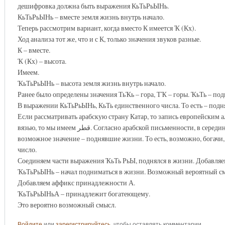
дешифровка должна быть выражения КьТьРьЫНь.
КьТьРьЫНь – вместе земля жизнь внутрь начало.
Теперь рассмотрим вариант, когда вместо К имеется Ҡ (Кх).
Ход анализа тот же, что и с К, только значения звуков разные.
К – вместе.
Ҡ (Кх) – высота.
Имеем.
ҠьТьРьЫНь – высота земля жизнь внутрь начало.
Ранее было определены значения ТьҠь – гора, ТҠ – горы. ҠьТь – под
В выражении КьТьРьЫНь, КьТь единственного числа. То есть – подня
Если рассматривать арабскую страну Катар, то запись европейским 
вязью, то мы имеем قطر. Согласно арабской письменности, в середине нет А. Начальный звук ق – Ҡ (Кх). Всё выражение имеет
возможное значение – поднявшие жизни. То есть, возможно, богачи,
число.
Соединяем части выражения ҠьТь РьЫ, поднялся в жизни. Добавляе
ҠьТьРьЫНь – начал подниматься в жизни. Возможный вероятный смы
Добавляем аффикс принадлежности А.
ҠьТьРьЫНьА – принадлежит богатеющему.
Это вероятно возможный смысл.
Войдите
или
зарегистрируйтесь
, чтобы оставлять комментарии