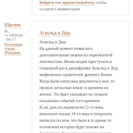
Войдите
или
зарегистрируйтесь
, чтобы
оставлять комментарии
Шагиев
вт,
Аскольд и Дир.
11/18/2025
- 04:17
Аскольд и Дир.
Постоянная
На данный момент появились
ссылка
(Permalink)
дополнительные знания по первобытной
лингвистике. Вновь модем приступить в
очередной раз к дешифровке Аскольд и Дир,
мифических правителей древнего Киева.
Когда были написаны документы о них, то
прошло несколько веков со времени их
жизни. Это факт указывает на сильное
искажение событий того времени.
Если дать исследователю 21-го века,
ревизские сказки 18-го века и попросить
написать по ним, что было в то время, то
изложение истории будет похоже на