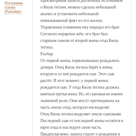
Просматривая записи различных источников
Постоянная
о Кюль тегине, можно сделать небольшой
ссылка
(Permalink)
анализ и установить небольшой
немаловажный факт из его жизни.
Управление племенем ему передал его брат.
Согласно иерархии жён, его брат был
старшим сыном от второй жены отца Кюль
тегина.
Разбор.
От первой жены, первоначально рождались
дочери. Отец Кюль тегина берёт в жёны
вторую и от неё рождается сын. Этот сын
растёт. В этот момент, у первой жены
рождается сын. У отца Кюль тегина должна
иметься третья жена. Но, её сыновья не имеют
значимой роли. Они могут претендовать на
часть земли отца, которую им выделят.
Отец Кюль тегина выделяет земли сыновьям.
Последний сын от последней жены остаётся в
юрте отца и наследует свою часть.
Предполагаемо, запись гласит о рождении в