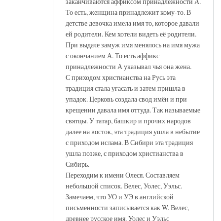
заканчиваются аффиксом принадлежности А.
То есть, женщина принадлежит кому-то. В
детстве девочка имела имя то, которое давали
ей родители. Кем хотели видеть её родители.
При выдаче замуж имя менялось на имя мужа
с окончанием А. То есть аффикс
принадлежности А указывал чья она жена.
С приходом христианства на Русь эта
традиция стала угасать и затем пришла в
упадок. Церковь создала свод имён и при
крещении давала имя оттуда. Так называемые
святцы. У татар, башкир и прочих народов
далее на восток, эта традиция ушла в небытие
с приходом ислама. В Сибири эта традиция
ушла позже, с приходом христианства в
Сибирь.
Переходим к имени Олеся. Составляем
небольшой список. Велес, Уолес, Уэльс.
Замечаем, что УО и УЭ в английской
письменности записывается как W. Велес,
древнее русское имя. Уолес и Уэльс