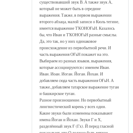
существовавший звук В. А также звук А,
который не может быть в середине
выражения. Также, в первом выражении
второго абзаца, малой записи о Кюль тегине,
имеется выражение ТҠОНОҒьН. Казалось
бы, что Иван и ТҠОНОҒьН разные смыслы.
Да, это так, но у них одинаковое
происхождение из первобытной речи. И
часть выражения ОҒьН покажет на это.
Выбираем из разных языков, выражения,
которые ассоциируются с именем Иван.
Иван. Иоан. Иоган. Йоган. Йохан. И
добавляем сюда часть выражения ОҒьН. А
также, добавляем татарское выражение туган
и башкирское туған.
Разное произношение. Но первобытный
лингвистический корень у всех один.
Какие звуки были изменены показывают
имена Йоган и Йохан. Звуки Г и Х,
разделённый звук Ғ (Гх). Й перед гласной
показывает, что О должно быть мягкое.