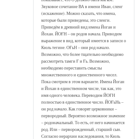
Звуковое сочетание ВА в имени Иван, сленг
(искажение). Можно сказать, что имена,
которые были приведены, это сленги.
Приведём в древний вид имена Йоган и
Йохан. ЙОҒН – он родов начала. Приводим
выражение в вид, который имеется в записи о
Кюль тегине. ОҒьН – они род начало.
Возможно, что более тщательно необходимо
рассмотреть тамги Ғ и Ғь. Возможно,
необходимо переставить смыслы
множественного и единственного чисел.
Пока смотрим в этом варианте. Имена Йоган
и Йохан в единственном числе, так как, это
имя одного человека. Переводим ЙОҒН
полностью в единственное число. ЙОҒьНь –
он род начало. Как говорят церковники –
первородный. Вероятно возможное значение
– родоначальный. То есть, от него начинается
род. Или – перворожденный, старший сын.
Согласно иерархии наследования, то Кюль