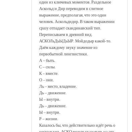
один из ключевых моментов. Раздельное
Аскольд и Дир переводим в слитное
выражение, предполагая, что это один
человек. Аскольдидир. В таком выражении
сразу отпадает скандинавский тип.
Переписываем в древний вид.
АСКОЛьДьЫДьЫР. Мойдодыр какой-то.
Даём каждому звуку значение из
первобытной лингвистики.
А – быть.
С – силы.
К – вместе.
О – они.
Ль – место, владение.
Дь – движение.
Ы – внутри.
Дь – движение.
Ы – внутри.
Р – жизни.
Казалось бы, что действительно идёт речь о
нескольких. АСКО может указывать на это.