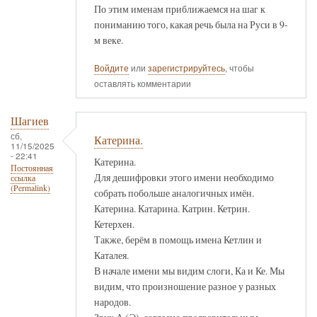
По этим именам приближаемся на шаг к
пониманию того, какая речь была на Руси в 9-
м веке.
Войдите
или
зарегистрируйтесь
, чтобы
оставлять комментарии
Шагиев
сб,
Катерина.
11/15/2025
- 22:41
Катерина.
Постоянная
Для дешифровки этого имени необходимо
ссылка
(Permalink)
собрать побольше аналогичных имён.
Катерина. Катарина. Катрин. Кетрин.
Кетерхен.
Также, берём в помощь имена Кетлин и
Каталея.
В начале имени мы видим слоги, Ка и Ке. Мы
видим, что произношение разное у разных
народов.