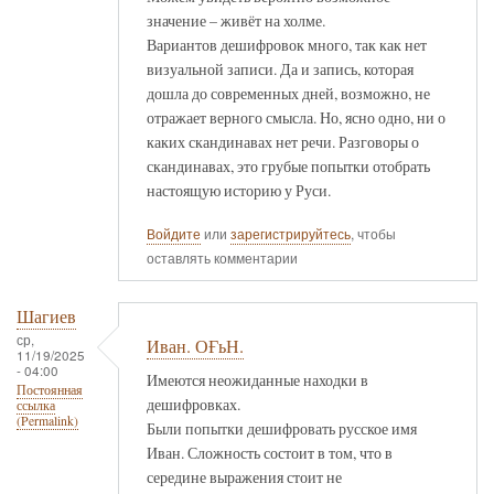
значение – живёт на холме.
Вариантов дешифровок много, так как нет
визуальной записи. Да и запись, которая
дошла до современных дней, возможно, не
отражает верного смысла. Но, ясно одно, ни о
каких скандинавах нет речи. Разговоры о
скандинавах, это грубые попытки отобрать
настоящую историю у Руси.
Войдите
или
зарегистрируйтесь
, чтобы
оставлять комментарии
Шагиев
ср,
Иван. ОҒьН.
11/19/2025
- 04:00
Имеются неожиданные находки в
Постоянная
дешифровках.
ссылка
(Permalink)
Были попытки дешифровать русское имя
Иван. Сложность состоит в том, что в
середине выражения стоит не