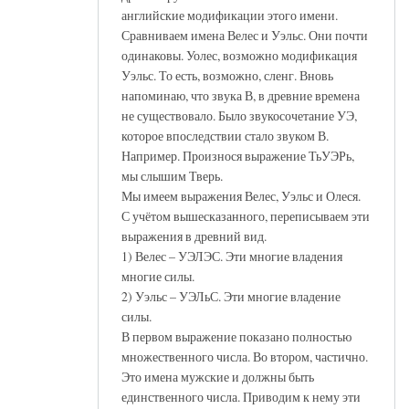
английские модификации этого имени.
Сравниваем имена Велес и Уэльс. Они почти
одинаковы. Уолес, возможно модификация
Уэльс. То есть, возможно, сленг. Вновь
напоминаю, что звука В, в древние времена
не существовало. Было звукосочетание УЭ,
которое впоследствии стало звуком В.
Например. Произнося выражение ТьУЭРь,
мы слышим Тверь.
Мы имеем выражения Велес, Уэльс и Олеся.
С учётом вышесказанного, переписываем эти
выражения в древний вид.
1) Велес – УЭЛЭС. Эти многие владения
многие силы.
2) Уэльс – УЭЛьС. Эти многие владение
силы.
В первом выражение показано полностью
множественного числа. Во втором, частично.
Это имена мужские и должны быть
единственного числа. Приводим к нему эти