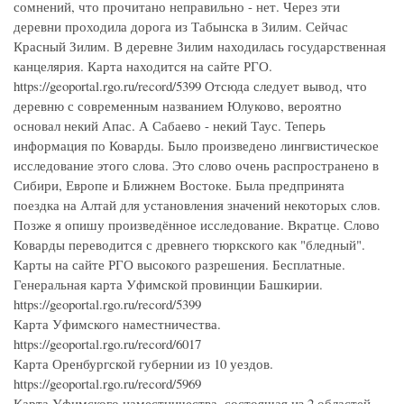
сомнений, что прочитано неправильно - нет. Через эти
деревни проходила дорога из Табынска в Зилим. Сейчас
Красный Зилим. В деревне Зилим находилась государственная
канцелярия. Карта находится на сайте РГО.
https://geoportal.rgo.ru/record/5399 Отсюда следует вывод, что
деревню с современным названием Юлуково, вероятно
основал некий Апас. А Сабаево - некий Таус. Теперь
информация по Коварды. Было произведено лингвистическое
исследование этого слова. Это слово очень распространено в
Сибири, Европе и Ближнем Востоке. Была предпринята
поездка на Алтай для установления значений некоторых слов.
Позже я опишу произведённое исследование. Вкратце. Слово
Коварды переводится с древнего тюркского как "бледный".
Карты на сайте РГО высокого разрешения. Бесплатные.
Генеральная карта Уфимской провинции Башкирии.
https://geoportal.rgo.ru/record/5399
Карта Уфимского наместничества.
https://geoportal.rgo.ru/record/6017
Карта Оренбургской губернии из 10 уездов.
https://geoportal.rgo.ru/record/5969
Карта Уфимского наместничества, состоящая из 2 областей,