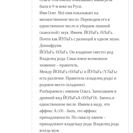
была в 9-м веке на Руси.
Имя Олег. Всё имя показывает на
множественное число. Переводим его в
единственное число и убираем лишний
(наносной) звук. Имеем. ЙОЛьҒь. ӨЛьҒь.
Почти как ЙУЛьҒь с разницей в одном звуке.
Дешифруем.
ЙОЛьҒь. ӨЛьҒь. Он владение (место) род.
Владелец рода. Смысловое возможное
значение – правитель.
Между ЙОЛьҒь (ӨЛьҒь) и ЙУЛьҒь (ҮЛьҒь)
есть различие. Правитель (владелец рода) и
родовое место (владение).
Разбираемся с именем Ольга. Записываем в
древний вид ЙОЛьҒьА (ӨЛьҒӘ). Запись в
единственном числе. Имеем в виду, что
аффикс А (Ә) - быть, это аффикс
принадлежности. По смыслу имеем –
принадлежит владельцу рода. Владелец рода
всегда муж.