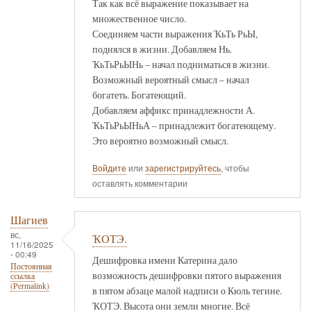
Так как всё выражение показывает на
множественное число.
Соединяем части выражения ҠьТь РьЫ,
поднялся в жизни. Добавляем Нь.
ҠьТьРьЫНь – начал подниматься в жизни.
Возможный вероятный смысл – начал
богатеть. Богатеющий.
Добавляем аффикс принадлежности А.
ҠьТьРьЫНьА – принадлежит богатеющему.
Это вероятно возможный смысл.
Войдите
или
зарегистрируйтесь
, чтобы
оставлять комментарии
Шагиев
вс,
ҠОТЭ.
11/16/2025
- 00:49
Дешифровка имени Катерина дало
Постоянная
возможность дешифровки пятого выражения
ссылка
(Permalink)
в пятом абзаце малой надписи о Кюль тегине.
ҠОТЭ. Высота они земли многие. Всё