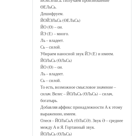
ЙОЙЭЛьСь. Получаем произношение
ӨЕЛьСь.
Дешифруем.
ЙОЙЭЛьСь (ӨЕЛьСь)
ЙО (Ө) – он.
ЙЭ (Е) – много.
Ль – владеет.
Сь – силой.
Убираем наносной звук ЙЭ (Е) и имеем.
ЙОЛьСь (ӨЛьСь)
ЙО (Ө) – он.
Ль – владеет.
Сь – силой.
То есть, возможное смысловое значение –
силач. Велес – ЙОЛьСь (ӨЛьСь) – силач,
богатырь.
Добавляя аффикс принадлежности А к этому
выражению, имеем.
Олеся – ЙОЛьСьА (ӨЛьСӘ). Звук Ә – среднее
между А и Я. Гортанный звук.
ЙОЛьСь (ӨЛьСь)