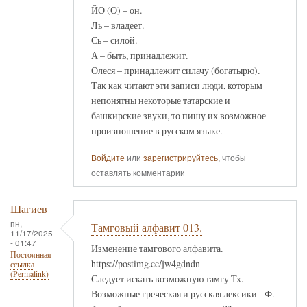
ЙО (Ө) – он.
Ль – владеет.
Сь – силой.
А – быть, принадлежит.
Олеся – принадлежит силачу (богатырю).
Так как читают эти записи люди, которым
непонятны некоторые татарские и
башкирские звуки, то пишу их возможное
произношение в русском языке.
Войдите
или
зарегистрируйтесь
, чтобы
оставлять комментарии
Шагиев
пн,
Тамговый алфавит 013.
11/17/2025
- 01:47
Изменение тамгового алфавита.
Постоянная
https://postimg.cc/jw4gdndn
ссылка
(Permalink)
Следует искать возможную тамгу Тх.
Возможные греческая и русская лексики - Ф.