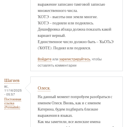
выражение записано тамговой записью
множественного числа.
ҠОТЭ – высоты они земли многие.
ҠОТЭ – подняли или поднялись.
Дешифровка абзаца должна показать какой
вариант верный.
Единственное число должно быть – ҠьОТьЭ
(ҠӨТЕ). Поднял или поднялся.
Войдите
или
зарегистрируйтесь
, чтобы
оставлять комментарии
Шагиев
вс,
Олеся.
11/16/2025
- 05:57
На данный момент попробуем разобраться с
Постоянная
именем Олеся. Вновь, как и с именем
ссылка
(Permalink)
Катерина, будем подбирать близкие
выражения в языках.
Как мы заметили, все женские имена