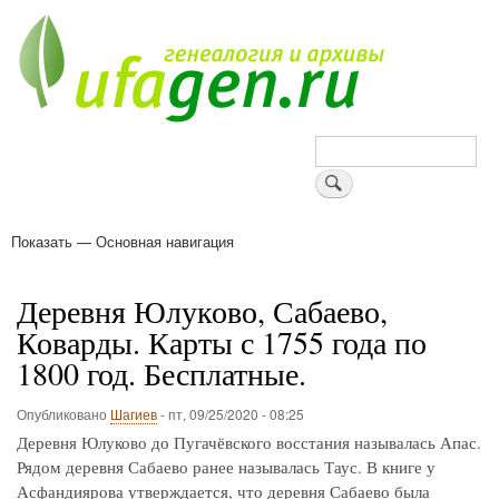
Перейти
к
основному
содержанию
Поиск
Показать — Основная навигация
Основная
навигация
Деревни
Форум
Поиск земляков
Татарские имена
Блоги
Войти
Поддержи Уфаген!
Деревня Юлуково, Сабаево,
Коварды. Карты с 1755 года по
1800 год. Бесплатные.
Опубликовано
Шагиев
-
пт, 09/25/2020 - 08:25
Деревня Юлуково до Пугачёвского восстания называлась Апас.
Рядом деревня Сабаево ранее называлась Таус. В книге у
Асфандиярова утверждается, что деревня Сабаево была