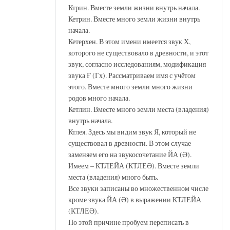
Ктрин. Вместе земли жизни внутрь начала.
Кетрин. Вместе много земли жизни внутрь
начала.
Кетерхен. В этом имени имеется звук Х,
которого не существовало в древности, и этот
звук, согласно исследованиям, модификация
звука Ғ (Гх). Рассматриваем имя с учётом
этого. Вместе много земли много жизни
родов много начала.
Кетлин. Вместе много земли места (владения)
внутрь начала.
Ктлея. Здесь мы видим звук Я, который не
существовал в древности. В этом случае
заменяем его на звукосочетание ЙА (Ә).
Имеем – КТЛЕЙА (КТЛЕӘ). Вместе земли
места (владения) много быть.
Все звуки записаны во множественном числе
кроме звука ЙА (Ә) в выражении КТЛЕЙА
(КТЛЕӘ).
По этой причине пробуем переписать в