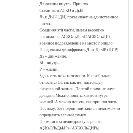
Движение внутрь. Пришло.
Соединяем АСКО и ДьЫ.
Ль и ДьЫ (ДИ) показывает на единственное
число.
Соединяя эти части, имеем вероятно
возможное. АСКОЛьДьЫ (АСКОЛьДИ) –
военное подразделение на место пришло.
Продолжим дешифровать Дир. ДьЫР (ДИР).
Дь – движение.
Ы – внутрь.
Р – жизни.
Здесь есть пока неясности. К какой тамге
относится Ы, так как нет настоящей
визуальной записи. По этой причине идут
догадки. Можно понять, как во внутрь
жизней. А можно понять, как пришли жить.
Поэтому, без подлинной записи невозможно
определить верный смысл.
Примемся за дешифровку варианта
АҘҠьОЛьДьЫРь (АҘҠӨЛьДИРь).