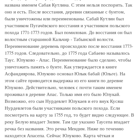
названа именем Сабая Кутлина. С этим нельзя поспорить. Так
оно и есть. После восстания, деревни связанные с бунтом,
были уничтожены или переименованы. Сабай Кутлин был
участником Пугачёвского восстания и участником польского
похода 1771-1773 годов. Был помилован. До восстания он был
волостным старшиной Кальчир - Табынской волости.
Переименование деревень происходило после восстания 1773-
1775 годов. Следовательно, до 1775 года Сабаево называлось
Таус. Юлуково - Апас. Переименование было сделано, чтобы
уничтожить память о бунте. Как утверждается в книге
Асфандиярова, Юлуково основал Юлык бабай (Юльге). На
этом сайте приводится выдержка из его книги по деревне
Юлуково. Действительно, человек с почти таким именем
проживал в деревне Апас. Только имя его было Юлукай.
Возможно, его сын Нурдевлет Юлукаев и его внук Кусяш
Нурдевлетов были участниками польского похода. Если
посмотреть на карту за 1755 год, то будет видно следующее. В
реку Белую впадает Зилим. Там где указано Таусепа впадает
речка без названия. Это речка Мендим. Ниже по течению
находится Апасепа. Сейчас Юлуково. Карта чёткая и