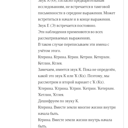
Звук А (Ә), согласно предварительным
исследованиям, не встречается в тамговой
письменности в середине выражения. Может
встретиться в начале и в конце выражения.
Звук Е (Э) встречается постоянно.
Эти наблюдения применяются во всех
рассматриваемых выражениях.
В таком случае переписываем эти имена с
учётом этого.
Ктерина. Ктрина. Ктрин. Кетрин. Кетерхен.
Кетлин, Ктлея.
Замечаем, имеется звук К. Пока не определён,
какой это звук К или Ҡ (Кх). Поэтому, мы
рассмотрим и второй вариант с Ҡ (Кх).
Ҡтерина. Ҡтрина. Ҡтрин. Ҡетрин. Ҡетерхен.
Ҡетлин, Ҡтлея.
Дешифруем по звуку К.
Ктерина. Вместе земли многие жизни внутри
начала быть.
Ктрина. Вместе земли жизни внутрь начала
быть.