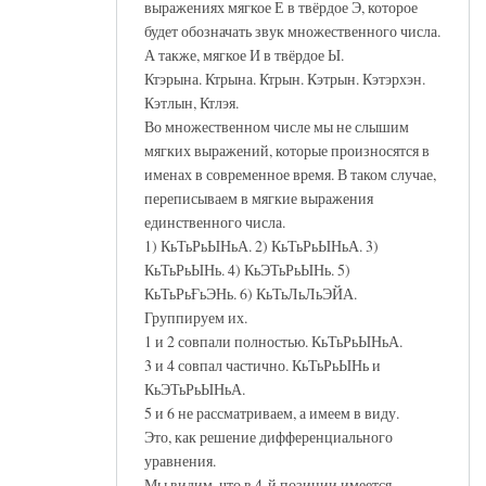
выражениях мягкое Е в твёрдое Э, которое
будет обозначать звук множественного числа.
А также, мягкое И в твёрдое Ы.
Ктэрына. Ктрына. Ктрын. Кэтрын. Кэтэрхэн.
Кэтлын, Ктлэя.
Во множественном числе мы не слышим
мягких выражений, которые произносятся в
именах в современное время. В таком случае,
переписываем в мягкие выражения
единственного числа.
1) КьТьРьЫНьА. 2) КьТьРьЫНьА. 3)
КьТьРьЫНь. 4) КьЭТьРьЫНь. 5)
КьТьРьҒьЭНь. 6) КьТьЛьЛьЭЙА.
Группируем их.
1 и 2 совпали полностью. КьТьРьЫНьА.
3 и 4 совпал частично. КьТьРьЫНь и
КьЭТьРьЫНьА.
5 и 6 не рассматриваем, а имеем в виду.
Это, как решение дифференциального
уравнения.
Мы видим, что в 4-й позиции имеется