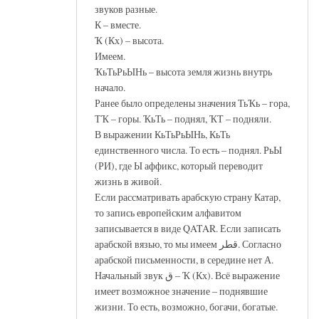
звуков разные.
К – вместе.
Ҡ (Кх) – высота.
Имеем.
ҠьТьРьЫНь – высота земля жизнь внутрь
начало.
Ранее было определены значения ТьҠь – гора,
ТҠ – горы. ҠьТь – поднял, ҠТ – подняли.
В выражении КьТьРьЫНь, КьТь
единственного числа. То есть – поднял. РьЫ
(РИ), где Ы аффикс, который переводит
жизнь в живой.
Если рассматривать арабскую страну Катар,
то запись европейским алфавитом
записывается в виде QATAR. Если записать
арабской вязью, то мы имеем قطر. Согласно
арабской письменности, в середине нет А.
Начальный звук ق – Ҡ (Кх). Всё выражение
имеет возможное значение – поднявшие
жизни. То есть, возможно, богачи, богатые.