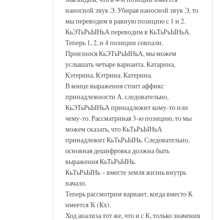
наносной звук Э. Убирая наносной звук Э, то
мы переводим в равную позицию с 1 и 2.
КьЭТьРьЫНьА переводим в КьТьРьЫНьА.
Теперь 1, 2, и 4 позиции совпали.
Произнося КьЭТьРьЫНьА, мы можем
услышать четыре варианта. Катарина,
Кэтерина, Кэтрина. Катерина.
В конце выражения стоит аффикс
принадлежности А. следовательно,
КьЭТьРьЫНьА принадлежит кому-то или
чему-то. Рассматривая 3-ю позицию, то мы
можем сказать, что КьТьРьЫНьА
принадлежит КьТьРьЫНь. Следовательно,
основная дешифровка должна быть
выражения КьТьРьЫНь.
КьТьРьЫНь – вместе земля жизнь внутрь
начало.
Теперь рассмотрим вариант, когда вместо К
имеется Ҡ (Кх).
Ход анализа тот же, что и с К, только значения