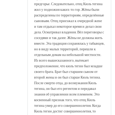
предгорье. Следовательно, отец Кюль тегина
жил у подножия каких-то гор. Жёны были
распределены по территориям, определённые
сыновьям. Отец приезжал к очередной жене
и там отдыхал некоторое время и делал свои
дела. Осматривал владения. Вёл переговоры с
соседями и так далее. Жёны не должны жить
вместе. Эта традиция сохранялась у табынцев,
но в виду малых территорий, перешли к
отдельным домам на небольшой местности.
Из всего вышесказанного, вытекает
предположение, что кюль тегин был младше
своего брата. Брат был старшим сыном от
второй жены и он был старше Кюль тегина.
После смерти отца, до возмужания Кюль
тегина, он был его регентом и передавал
знания об управлении всем племенем. Это
косвенный признак того, что отец Кюль
тегина умер до его совершеннолетия. Когда
Кюль тегин достиг совершеннолетия, то