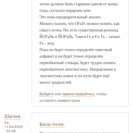
тегин должен быть старшим сыном от жены
отца, согласно иерархии жён.
Это пока предварительный анализ.
Можно сказать, что ОҒьН, можно понять, как
смысл огонь. Но, есть существенная разница.
ЙОГьНь и ЙОҒьНь. Тамги Гь и Ғь. Гь – захват.
Ғь – род.
Пока не будет точно определён тамговый
алфавит и не будет точно определён
первобытный словарь, будет трудно понять
первобытную лингвистику. Направление в
лингвистике новое и по пути будет ещё
много трудностей.
Войдите
или
зарегистрируйтесь
, чтобы
оставлять комментарии
Шагиев
пн,
Кюль тегин.
11/24/2025
- 04:08