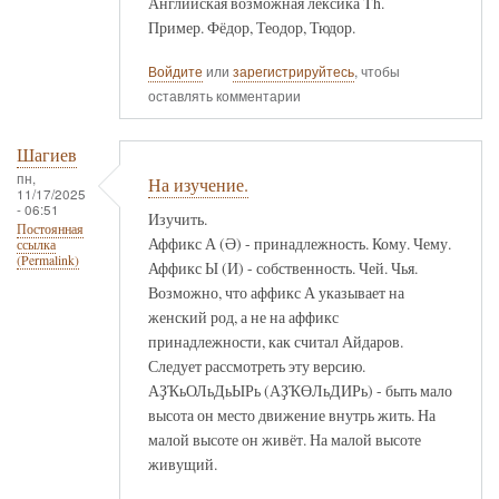
Английская возможная лексика Th.
Пример. Фёдор, Теодор, Тюдор.
Войдите
или
зарегистрируйтесь
, чтобы
оставлять комментарии
Шагиев
пн,
На изучение.
11/17/2025
- 06:51
Изучить.
Постоянная
Аффикс А (Ә) - принадлежность. Кому. Чему.
ссылка
(Permalink)
Аффикс Ы (И) - собственность. Чей. Чья.
Возможно, что аффикс А указывает на
женский род, а не на аффикс
принадлежности, как считал Айдаров.
Следует рассмотреть эту версию.
АҘҠьОЛьДьЫРь (АҘҠӨЛьДИРь) - быть мало
высота он место движение внутрь жить. На
малой высоте он живёт. На малой высоте
живущий.