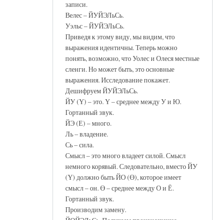
записи.
Велес – ЙУЙЭЛьСь.
Уэльс – ЙУЙЭЛьСь.
Приведя к этому виду, мы видим, что
выражения идентичны. Теперь можно
понять, возможно, что Уолес и Олеся местные
сленги. Но может быть, это основные
выражения. Исследование покажет.
Дешифруем ЙУЙЭЛьСь.
ЙУ (Ү) – это. Ү – среднее между У и Ю.
Гортанный звук.
ЙЭ (Е) – много.
Ль – владение.
Сь – сила.
Смысл – это много владеет силой. Смысл
немного корявый. Следовательно, вместо ЙУ
(Ү) должно быть ЙО (Ө), которое имеет
смысл – он. Ө – среднее между О и Ё.
Гортанный звук.
Производим замену.