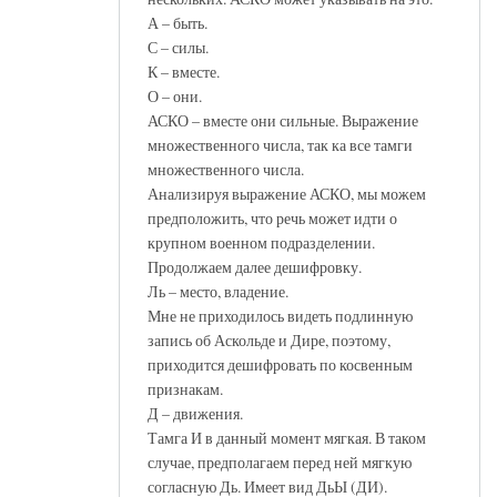
А – быть.
С – силы.
К – вместе.
О – они.
АСКО – вместе они сильные. Выражение
множественного числа, так ка все тамги
множественного числа.
Анализируя выражение АСКО, мы можем
предположить, что речь может идти о
крупном военном подразделении.
Продолжаем далее дешифровку.
Ль – место, владение.
Мне не приходилось видеть подлинную
запись об Аскольде и Дире, поэтому,
приходится дешифровать по косвенным
признакам.
Д – движения.
Тамга И в данный момент мягкая. В таком
случае, предполагаем перед ней мягкую
согласную Дь. Имеет вид ДьЫ (ДИ).