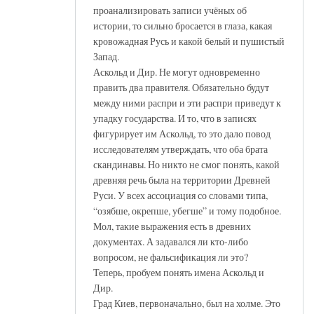
проанализировать записи учёных об
истории, то сильно бросается в глаза, какая
кровожадная Русь и какой белый и пушистый
Запад.
Аскольд и Дир. Не могут одновременно
править два правителя. Обязательно будут
между ними распри и эти распри приведут к
упадку государства. И то, что в записях
фигурирует им Аскольд, то это дало повод
исследователям утверждать, что оба брата
скандинавы. Но никто не смог понять, какой
древняя речь была на территории Древней
Руси. У всех ассоциация со словами типа,
“озябше, окрепше, убегше” и тому подобное.
Мол, такие выражения есть в древних
документах. А задавался ли кто-либо
вопросом, не фальсификация ли это?
Теперь, пробуем понять имена Аскольд и
Дир.
Град Киев, первоначально, был на холме. Это