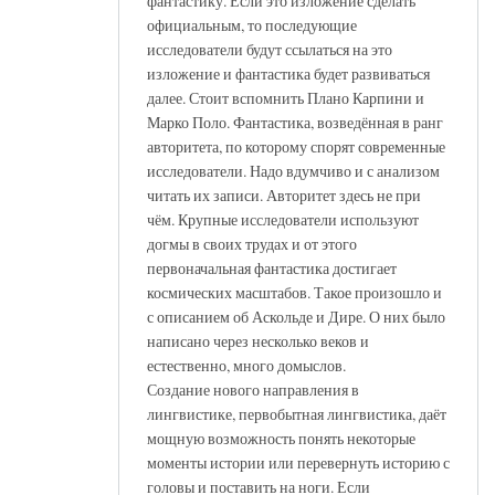
фантастику. Если это изложение сделать
официальным, то последующие
исследователи будут ссылаться на это
изложение и фантастика будет развиваться
далее. Стоит вспомнить Плано Карпини и
Марко Поло. Фантастика, возведённая в ранг
авторитета, по которому спорят современные
исследователи. Надо вдумчиво и с анализом
читать их записи. Авторитет здесь не при
чём. Крупные исследователи используют
догмы в своих трудах и от этого
первоначальная фантастика достигает
космических масштабов. Такое произошло и
с описанием об Аскольде и Дире. О них было
написано через несколько веков и
естественно, много домыслов.
Создание нового направления в
лингвистике, первобытная лингвистика, даёт
мощную возможность понять некоторые
моменты истории или перевернуть историю с
головы и поставить на ноги. Если