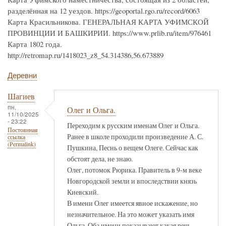
разделённая на 12 уездов. https://geoportal.rgo.ru/record/6063
Карта Красильникова. ГЕНЕРАЛЬНАЯ КАРТА УФИМСКОЙ
ПРОВИНЦИИ И БАШКИРИИ. https://www.prlib.ru/item/976461
Карта 1802 года.
http://retromap.ru/1418023_z8_54.314386,56.673889
Деревни
Шагиев
пн,
Олег и Ольга.
11/10/2025
- 23:22
Переходим к русским именам Олег и Ольга.
Постоянная
Ранее в школе проходили произведение А. С.
ссылка
(Permalink)
Пушкина, Песнь о вещем Олеге. Сейчас как
обстоят дела, не знаю.
Олег, потомок Рюрика. Правитель в 9-м веке
Новгородской земли и впоследствии князь
Киевский.
В имени Олег имеется явное искажение, но
незначительное. На это может указать имя
Ольга. Оба имени показывают какая речь