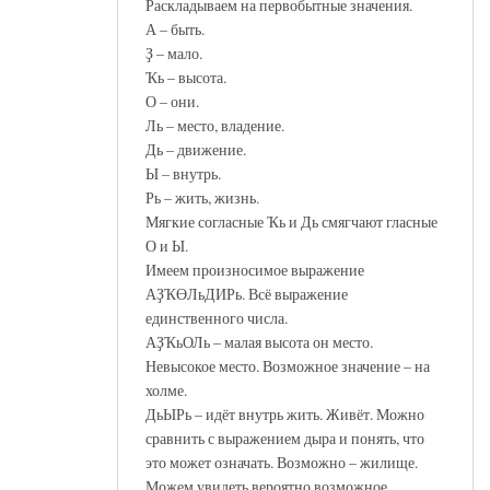
Раскладываем на первобытные значения.
А – быть.
Ҙ – мало.
Ҡь – высота.
О – они.
Ль – место, владение.
Дь – движение.
Ы – внутрь.
Рь – жить, жизнь.
Мягкие согласные Ҡь и Дь смягчают гласные
О и Ы.
Имеем произносимое выражение
АҘҠӨЛьДИРь. Всё выражение
единственного числа.
АҘҠьОЛь – малая высота он место.
Невысокое место. Возможное значение – на
холме.
ДьЫРь – идёт внутрь жить. Живёт. Можно
сравнить с выражением дыра и понять, что
это может означать. Возможно – жилище.
Можем увидеть вероятно возможное