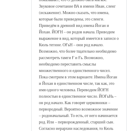
Звуковое сочетание ВА в имени Иван, сленг
(искажение). Можно сказать, что имена,
которые были приведены, это сленги.
Приведём в древний вид имена Йоган и
Йохан. ЙОҒН – он родов начала. Приводим
выражение в вид, который имеется в записи о
Кюль тегине. ОҒьН – они род начало.
Возможно, что более тщательно необходимо
рассмотреть тамги Ғ и Ғь. Возможно,
необходимо переставить смыслы
множественного и единственного чисел.
Пока смотрим в этом варианте. Имена Йоган
и Йохан в единственном числе, так как, это
имя одного человека. Переводим ЙОҒН
полностью в единственное число. ЙОҒьНь –
он род начало. Как говорят церковники –
первородный. Вероятно возможное значение
– родоначальный. То есть, от него начинается
род. Или – перворожденный, старший сын.
Согласно иерархии наследования, то Кюль