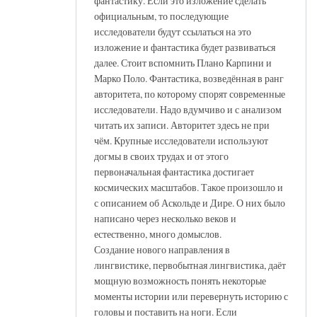
фантастику. Если это изложение сделать
официальным, то последующие
исследователи будут ссылаться на это
изложение и фантастика будет развиваться
далее. Стоит вспомнить Плано Карпини и
Марко Поло. Фантастика, возведённая в ранг
авторитета, по которому спорят современные
исследователи. Надо вдумчиво и с анализом
читать их записи. Авторитет здесь не при
чём. Крупные исследователи используют
догмы в своих трудах и от этого
первоначальная фантастика достигает
космических масштабов. Такое произошло и
с описанием об Аскольде и Дире. О них было
написано через несколько веков и
естественно, много домыслов.
Создание нового направления в
лингвистике, первобытная лингвистика, даёт
мощную возможность понять некоторые
моменты истории или перевернуть историю с
головы и поставить на ноги. Если