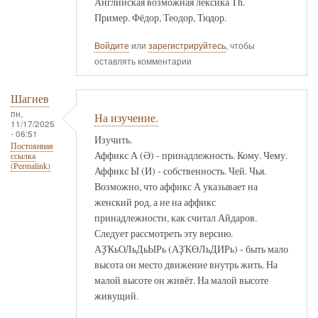
Английская возможная лексика Th.
Пример. Фёдор, Теодор, Тюдор.
Войдите
или
зарегистрируйтесь
, чтобы
оставлять комментарии
Шагиев
пн,
На изучение.
11/17/2025
- 06:51
Изучить.
Постоянная
Аффикс А (Ә) - принадлежность. Кому. Чему.
ссылка
(Permalink)
Аффикс Ы (И) - собственность. Чей. Чья.
Возможно, что аффикс А указывает на
женский род, а не на аффикс
принадлежности, как считал Айдаров.
Следует рассмотреть эту версию.
АҘҠьОЛьДьЫРь (АҘҠӨЛьДИРь) - быть мало
высота он место движение внутрь жить. На
малой высоте он живёт. На малой высоте
живущий.