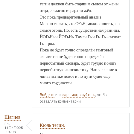
тегин должен быть старшим сыном от жены
отца, согласно иерархии жён.
Это пока предварительный анализ.
Можно сказать, что ОҒьН, можно понять, как
смысл огонь. Но, есть существенная разница.
ЙОГьНь и ЙОҒьНь. Тамги Гь и Ғь. Гь – захват.
Ғь – род.
Пока не будет точно определён тамговый
алфавит и не будет точно определён
первобытный словарь, будет трудно понять
первобытную лингвистику. Направление в
лингвистике новое и по пути будет ещё
много трудностей.
Войдите
или
зарегистрируйтесь
, чтобы
оставлять комментарии
Шагиев
пн,
Кюль тегин.
11/24/2025
- 04:08