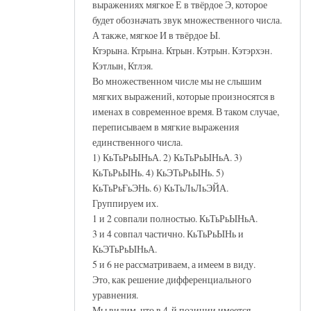
выражениях мягкое Е в твёрдое Э, которое
будет обозначать звук множественного числа.
А также, мягкое И в твёрдое Ы.
Ктэрына. Ктрына. Ктрын. Кэтрын. Кэтэрхэн.
Кэтлын, Ктлэя.
Во множественном числе мы не слышим
мягких выражений, которые произносятся в
именах в современное время. В таком случае,
переписываем в мягкие выражения
единственного числа.
1) КьТьРьЫНьА. 2) КьТьРьЫНьА. 3)
КьТьРьЫНь. 4) КьЭТьРьЫНь. 5)
КьТьРьҒьЭНь. 6) КьТьЛьЛьЭЙА.
Группируем их.
1 и 2 совпали полностью. КьТьРьЫНьА.
3 и 4 совпал частично. КьТьРьЫНь и
КьЭТьРьЫНьА.
5 и 6 не рассматриваем, а имеем в виду.
Это, как решение дифференциального
уравнения.
Мы видим, что в 4-й позиции имеется