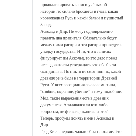
проанализировать записи учёных об
истории, то сильно бросается в глаза, какая
кровожадная Русь и какой белый и пушистый
Запад.
Аскольд и Дир. Не могут одновременно
править два правителя. Обязательно будут
между ними распри и эти распри приведут к
упадку государства. И то, что в записях
фигурирует им Аскольд, то это дало повод
исследователям утверждать, что оба брата
скандинавы. Но никто не смог понять, какой
древняя речь была на территории Древней
Руси. У всех ассоциация со словами типа,
“озябше, окрепше, убегше” и тому подобное.
Мол, такие выражения есть в древних
документах. А задавался ли кто-либо
вопросом, не фальсификация ли это?
Теперь, пробуем понять имена Аскольд и
Дир.
Град Киев, первоначально, был на холме. Это