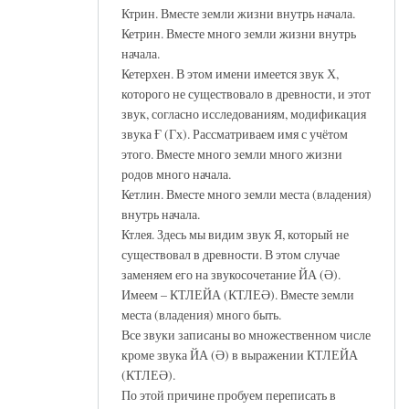
Ктрин. Вместе земли жизни внутрь начала.
Кетрин. Вместе много земли жизни внутрь
начала.
Кетерхен. В этом имени имеется звук Х,
которого не существовало в древности, и этот
звук, согласно исследованиям, модификация
звука Ғ (Гх). Рассматриваем имя с учётом
этого. Вместе много земли много жизни
родов много начала.
Кетлин. Вместе много земли места (владения)
внутрь начала.
Ктлея. Здесь мы видим звук Я, который не
существовал в древности. В этом случае
заменяем его на звукосочетание ЙА (Ә).
Имеем – КТЛЕЙА (КТЛЕӘ). Вместе земли
места (владения) много быть.
Все звуки записаны во множественном числе
кроме звука ЙА (Ә) в выражении КТЛЕЙА
(КТЛЕӘ).
По этой причине пробуем переписать в