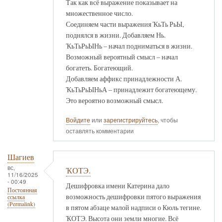
Так как всё выражение показывает на
множественное число.
Соединяем части выражения ҠьТь РьЫ,
поднялся в жизни. Добавляем Нь.
ҠьТьРьЫНь – начал подниматься в жизни.
Возможный вероятный смысл – начал
богатеть. Богатеющий.
Добавляем аффикс принадлежности А.
ҠьТьРьЫНьА – принадлежит богатеющему.
Это вероятно возможный смысл.
Войдите
или
зарегистрируйтесь
, чтобы
оставлять комментарии
Шагиев
вс,
ҠОТЭ.
11/16/2025
- 00:49
Дешифровка имени Катерина дало
Постоянная
возможность дешифровки пятого выражения
ссылка
(Permalink)
в пятом абзаце малой надписи о Кюль тегине.
ҠОТЭ. Высота они земли многие. Всё