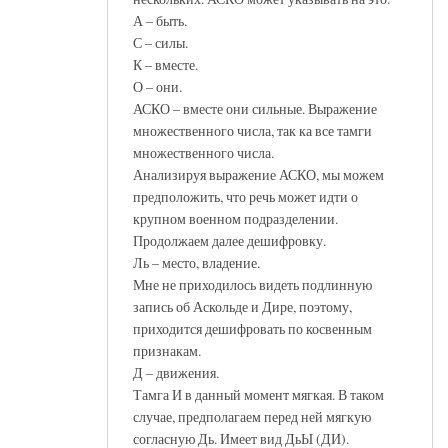
А – быть.
С – силы.
К – вместе.
О – они.
АСКО – вместе они сильные. Выражение
множественного числа, так ка все тамги
множественного числа.
Анализируя выражение АСКО, мы можем
предположить, что речь может идти о
крупном военном подразделении.
Продолжаем далее дешифровку.
Ль – место, владение.
Мне не приходилось видеть подлинную
запись об Аскольде и Дире, поэтому,
приходится дешифровать по косвенным
признакам.
Д – движения.
Тамга И в данный момент мягкая. В таком
случае, предполагаем перед ней мягкую
согласную Дь. Имеет вид ДьЫ (ДИ).