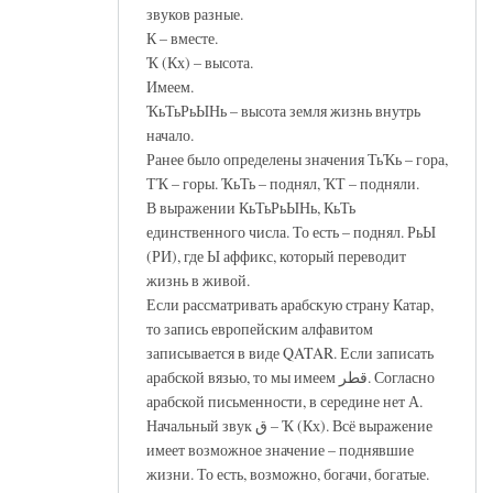
звуков разные.
К – вместе.
Ҡ (Кх) – высота.
Имеем.
ҠьТьРьЫНь – высота земля жизнь внутрь
начало.
Ранее было определены значения ТьҠь – гора,
ТҠ – горы. ҠьТь – поднял, ҠТ – подняли.
В выражении КьТьРьЫНь, КьТь
единственного числа. То есть – поднял. РьЫ
(РИ), где Ы аффикс, который переводит
жизнь в живой.
Если рассматривать арабскую страну Катар,
то запись европейским алфавитом
записывается в виде QATAR. Если записать
арабской вязью, то мы имеем قطر. Согласно
арабской письменности, в середине нет А.
Начальный звук ق – Ҡ (Кх). Всё выражение
имеет возможное значение – поднявшие
жизни. То есть, возможно, богачи, богатые.