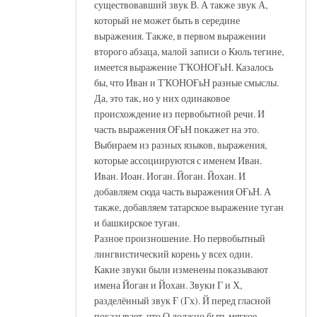
существовавший звук В. А также звук А,
который не может быть в середине
выражения. Также, в первом выражении
второго абзаца, малой записи о Кюль тегине,
имеется выражение ТҠОНОҒьН. Казалось
бы, что Иван и ТҠОНОҒьН разные смыслы.
Да, это так, но у них одинаковое
происхождение из первобытной речи. И
часть выражения ОҒьН покажет на это.
Выбираем из разных языков, выражения,
которые ассоциируются с именем Иван.
Иван. Иоан. Иоган. Йоган. Йохан. И
добавляем сюда часть выражения ОҒьН. А
также, добавляем татарское выражение туган
и башкирское туған.
Разное произношение. Но первобытный
лингвистический корень у всех один.
Какие звуки были изменены показывают
имена Йоган и Йохан. Звуки Г и Х,
разделённый звук Ғ (Гх). Й перед гласной
показывает, что О должно быть мягкое.