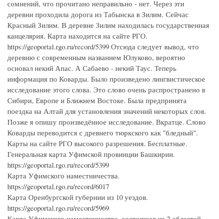
сомнений, что прочитано неправильно - нет. Через эти
деревни проходила дорога из Табынска в Зилим. Сейчас
Красный Зилим. В деревне Зилим находилась государственная
канцелярия. Карта находится на сайте РГО.
https://geoportal.rgo.ru/record/5399 Отсюда следует вывод, что
деревню с современным названием Юлуково, вероятно
основал некий Апас. А Сабаево - некий Таус. Теперь
информация по Коварды. Было произведено лингвистическое
исследование этого слова. Это слово очень распространено в
Сибири, Европе и Ближнем Востоке. Была предпринята
поездка на Алтай для установления значений некоторых слов.
Позже я опишу произведённое исследование. Вкратце. Слово
Коварды переводится с древнего тюркского как "бледный".
Карты на сайте РГО высокого разрешения. Бесплатные.
Генеральная карта Уфимской провинции Башкирии.
https://geoportal.rgo.ru/record/5399
Карта Уфимского наместничества.
https://geoportal.rgo.ru/record/6017
Карта Оренбургской губернии из 10 уездов.
https://geoportal.rgo.ru/record/5969
Карта Уфимского наместничества, состоящая из 2 областей,