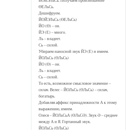
ЙОЙЭЛьСь. Получаем произношение
ӨЕЛьСь.
Дешифруем.
ЙОЙЭЛьСь (ӨЕЛьСь)
ЙО (Ө) – он.
ЙЭ (Е) – много.
Ль – владеет.
Сь – силой.
Убираем наносной звук ЙЭ (Е) и имеем.
ЙОЛьСь (ӨЛьСь)
ЙО (Ө) – он.
Ль – владеет.
Сь – силой.
То есть, возможное смысловое значение –
силач. Велес – ЙОЛьСь (ӨЛьСь) – силач,
богатырь.
Добавляя аффикс принадлежности А к этому
выражению, имеем.
Олеся – ЙОЛьСьА (ӨЛьСӘ). Звук Ә – среднее
между А и Я. Гортанный звук.
ЙОЛьСь (ӨЛьСь)