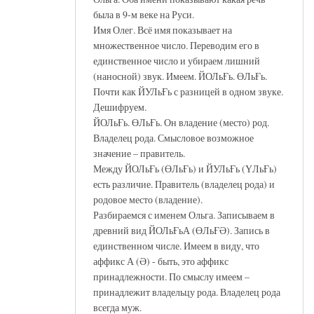
была в 9-м веке на Руси.
Имя Олег. Всё имя показывает на
множественное число. Переводим его в
единственное число и убираем лишний
(наносной) звук. Имеем. ЙОЛьҒь. ӨЛьҒь.
Почти как ЙУЛьҒь с разницей в одном звуке.
Дешифруем.
ЙОЛьҒь. ӨЛьҒь. Он владение (место) род.
Владелец рода. Смысловое возможное
значение – правитель.
Между ЙОЛьҒь (ӨЛьҒь) и ЙУЛьҒь (ҮЛьҒь)
есть различие. Правитель (владелец рода) и
родовое место (владение).
Разбираемся с именем Ольга. Записываем в
древний вид ЙОЛьҒьА (ӨЛьҒӘ). Запись в
единственном числе. Имеем в виду, что
аффикс А (Ә) - быть, это аффикс
принадлежности. По смыслу имеем –
принадлежит владельцу рода. Владелец рода
всегда муж.