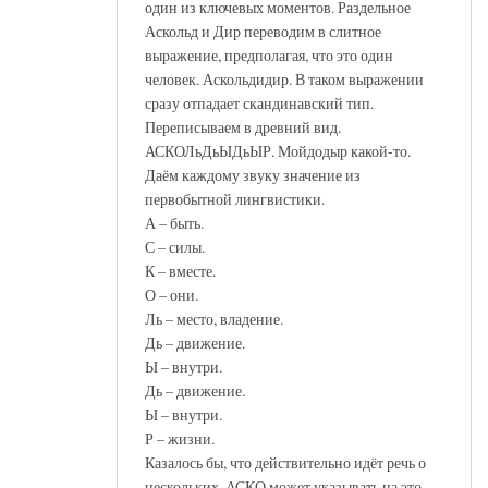
один из ключевых моментов. Раздельное
Аскольд и Дир переводим в слитное
выражение, предполагая, что это один
человек. Аскольдидир. В таком выражении
сразу отпадает скандинавский тип.
Переписываем в древний вид.
АСКОЛьДьЫДьЫР. Мойдодыр какой-то.
Даём каждому звуку значение из
первобытной лингвистики.
А – быть.
С – силы.
К – вместе.
О – они.
Ль – место, владение.
Дь – движение.
Ы – внутри.
Дь – движение.
Ы – внутри.
Р – жизни.
Казалось бы, что действительно идёт речь о
нескольких. АСКО может указывать на это.