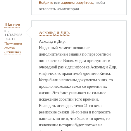
Войдите
или
зарегистрируйтесь
, чтобы
оставлять комментарии
Шагиев
вт,
Аскольд и Дир.
11/18/2025
- 04:17
Аскольд и Дир.
Постоянная
На данный момент появились
ссылка
(Permalink)
дополнительные знания по первобытной
лингвистике. Вновь модем приступить в
очередной раз к дешифровке Аскольд и Дир,
мифических правителей древнего Киева.
Когда были написаны документы о них, то
прошло несколько веков со времени их
жизни. Это факт указывает на сильное
искажение событий того времени.
Если дать исследователю 21-го века,
ревизские сказки 18-го века и попросить
написать по ним, что было в то время, то
изложение истории будет похоже на