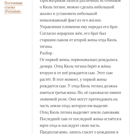
Просматривая записи различных источников
Постоянная
о Кюль тегине, можно сделать небольшой
ссылка
(Permalink)
анализ и установить небольшой
немаловажный факт из его жизни.
Управление племенем ему передал его брат.
Согласно иерархии жён, его брат был
старшим сыном от второй жены отца Кюль
тегина.
Разбор.
От первой жены, первоначально рождались
дочери. Отец Кюль тегина берёт в жёны
вторую и от неё рождается сын. Этот сын
растёт. В этот момент, у первой жены
рождается сын. У отца Кюль тегина должна
иметься третья жена. Но, её сыновья не имеют
значимой роли. Они могут претендовать на
часть земли отца, которую им выделят.
Отец Кюль тегина выделяет земли сыновьям.
Последний сын от последней жены остаётся в
юрте отца и наследует свою часть.
Предполагаемо, запись гласит о рождении в