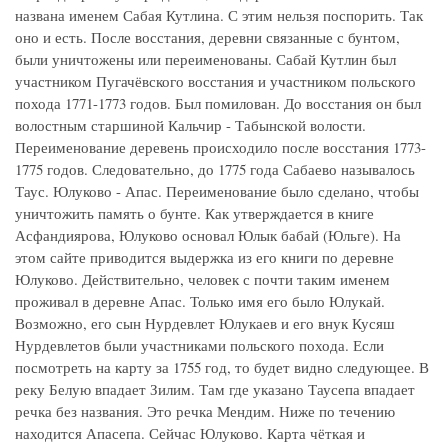
названа именем Сабая Кутлина. С этим нельзя поспорить. Так
оно и есть. После восстания, деревни связанные с бунтом,
были уничтожены или переименованы. Сабай Кутлин был
участником Пугачёвского восстания и участником польского
похода 1771-1773 годов. Был помилован. До восстания он был
волостным старшиной Кальчир - Табынской волости.
Переименование деревень происходило после восстания 1773-
1775 годов. Следовательно, до 1775 года Сабаево называлось
Таус. Юлуково - Апас. Переименование было сделано, чтобы
уничтожить память о бунте. Как утверждается в книге
Асфандиярова, Юлуково основал Юлык бабай (Юльге). На
этом сайте приводится выдержка из его книги по деревне
Юлуково. Действительно, человек с почти таким именем
проживал в деревне Апас. Только имя его было Юлукай.
Возможно, его сын Нурдевлет Юлукаев и его внук Кусяш
Нурдевлетов были участниками польского похода. Если
посмотреть на карту за 1755 год, то будет видно следующее. В
реку Белую впадает Зилим. Там где указано Таусепа впадает
речка без названия. Это речка Мендим. Ниже по течению
находится Апасепа. Сейчас Юлуково. Карта чёткая и