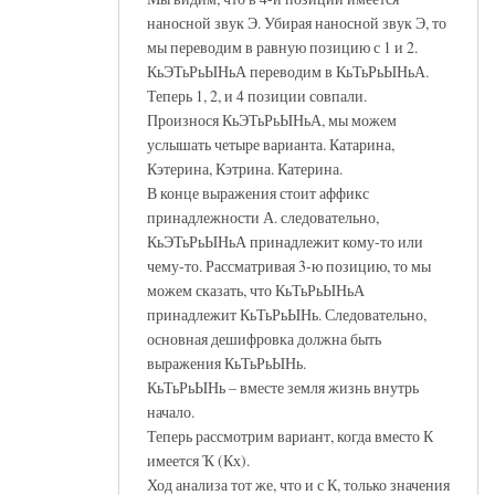
наносной звук Э. Убирая наносной звук Э, то
мы переводим в равную позицию с 1 и 2.
КьЭТьРьЫНьА переводим в КьТьРьЫНьА.
Теперь 1, 2, и 4 позиции совпали.
Произнося КьЭТьРьЫНьА, мы можем
услышать четыре варианта. Катарина,
Кэтерина, Кэтрина. Катерина.
В конце выражения стоит аффикс
принадлежности А. следовательно,
КьЭТьРьЫНьА принадлежит кому-то или
чему-то. Рассматривая 3-ю позицию, то мы
можем сказать, что КьТьРьЫНьА
принадлежит КьТьРьЫНь. Следовательно,
основная дешифровка должна быть
выражения КьТьРьЫНь.
КьТьРьЫНь – вместе земля жизнь внутрь
начало.
Теперь рассмотрим вариант, когда вместо К
имеется Ҡ (Кх).
Ход анализа тот же, что и с К, только значения