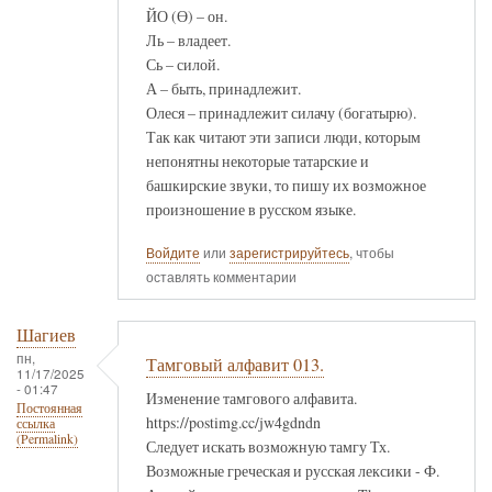
ЙО (Ө) – он.
Ль – владеет.
Сь – силой.
А – быть, принадлежит.
Олеся – принадлежит силачу (богатырю).
Так как читают эти записи люди, которым
непонятны некоторые татарские и
башкирские звуки, то пишу их возможное
произношение в русском языке.
Войдите
или
зарегистрируйтесь
, чтобы
оставлять комментарии
Шагиев
пн,
Тамговый алфавит 013.
11/17/2025
- 01:47
Изменение тамгового алфавита.
Постоянная
https://postimg.cc/jw4gdndn
ссылка
(Permalink)
Следует искать возможную тамгу Тх.
Возможные греческая и русская лексики - Ф.