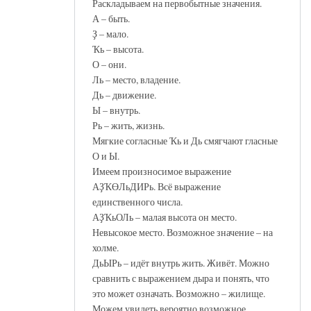
Раскладываем на первобытные значения.
А – быть.
Ҙ – мало.
Ҡь – высота.
О – они.
Ль – место, владение.
Дь – движение.
Ы – внутрь.
Рь – жить, жизнь.
Мягкие согласные Ҡь и Дь смягчают гласные
О и Ы.
Имеем произносимое выражение
АҘҠӨЛьДИРь. Всё выражение
единственного числа.
АҘҠьОЛь – малая высота он место.
Невысокое место. Возможное значение – на
холме.
ДьЫРь – идёт внутрь жить. Живёт. Можно
сравнить с выражением дыра и понять, что
это может означать. Возможно – жилище.
Можем увидеть вероятно возможное