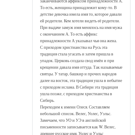
заканчиваются аффиксом принадлежности А.
То есть, женщина принадлежит кому-то. В
детстве девочка имела имя то, которое давали
ей родители. Кем хотели видеть её родители.
При выдаче замуж имя менялось на имя мужа
с окончанием А. То есть аффикс
принадлежности А указывал чья она жена.
С приходом христианства на Русь эта
традиция стала угасать и затем пришла в
упадок. Церковь создала свод имён и при
крещении давала имя оттуда. Так называемые
святцы. У татар, башкир и прочих народов
далее на восток, эта традиция ушла в небытие
с приходом ислама. В Сибири эта традиция
ушла позже, с приходом христианства в
Сибирь.
Переходим к имени Олеся. Составляем
небольшой список. Велес, Уолес, Уэльс.
Замечаем, что УО и УЭ в английской
письменности записывается как W. Велес,
древнее русское имя. Уолес и Уэльс