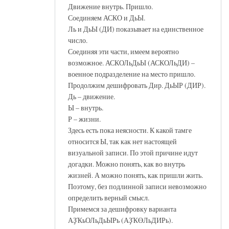
Движение внутрь. Пришло.
Соединяем АСКО и ДьЫ.
Ль и ДьЫ (ДИ) показывает на единственное
число.
Соединяя эти части, имеем вероятно
возможное. АСКОЛьДьЫ (АСКОЛьДИ) –
военное подразделение на место пришло.
Продолжим дешифровать Дир. ДьЫР (ДИР).
Дь – движение.
Ы – внутрь.
Р – жизни.
Здесь есть пока неясности. К какой тамге
относится Ы, так как нет настоящей
визуальной записи. По этой причине идут
догадки. Можно понять, как во внутрь
жизней. А можно понять, как пришли жить.
Поэтому, без подлинной записи невозможно
определить верный смысл.
Примемся за дешифровку варианта
АҘҠьОЛьДьЫРь (АҘҠӨЛьДИРь).