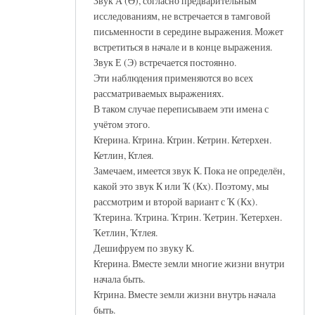
Звук А (Ә), согласно предварительным
исследованиям, не встречается в тамговой
письменности в середине выражения. Может
встретиться в начале и в конце выражения.
Звук Е (Э) встречается постоянно.
Эти наблюдения применяются во всех
рассматриваемых выражениях.
В таком случае переписываем эти имена с
учётом этого.
Ктерина. Ктрина. Ктрин. Кетрин. Кетерхен.
Кетлин, Ктлея.
Замечаем, имеется звук К. Пока не определён,
какой это звук К или Ҡ (Кх). Поэтому, мы
рассмотрим и второй вариант с Ҡ (Кх).
Ҡтерина. Ҡтрина. Ҡтрин. Ҡетрин. Ҡетерхен.
Ҡетлин, Ҡтлея.
Дешифруем по звуку К.
Ктерина. Вместе земли многие жизни внутри
начала быть.
Ктрина. Вместе земли жизни внутрь начала
быть.