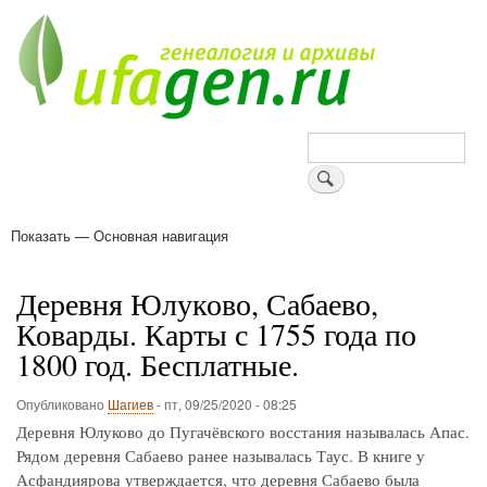
Перейти
к
основному
содержанию
Поиск
Показать — Основная навигация
Основная
навигация
Деревни
Форум
Поиск земляков
Татарские имена
Блоги
Войти
Поддержи Уфаген!
Деревня Юлуково, Сабаево,
Коварды. Карты с 1755 года по
1800 год. Бесплатные.
Опубликовано
Шагиев
-
пт, 09/25/2020 - 08:25
Деревня Юлуково до Пугачёвского восстания называлась Апас.
Рядом деревня Сабаево ранее называлась Таус. В книге у
Асфандиярова утверждается, что деревня Сабаево была