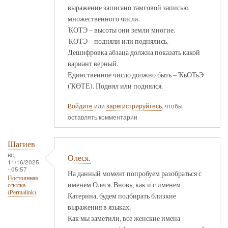
выражение записано тамговой записью
множественного числа.
ҠОТЭ – высоты они земли многие.
ҠОТЭ – подняли или поднялись.
Дешифровка абзаца должна показать какой
вариант верный.
Единственное число должно быть – ҠьОТьЭ
(ҠӨТЕ). Поднял или поднялся.
Войдите
или
зарегистрируйтесь
, чтобы
оставлять комментарии
Шагиев
вс,
Олеся.
11/16/2025
- 05:57
На данный момент попробуем разобраться с
Постоянная
именем Олеся. Вновь, как и с именем
ссылка
(Permalink)
Катерина, будем подбирать близкие
выражения в языках.
Как мы заметили, все женские имена