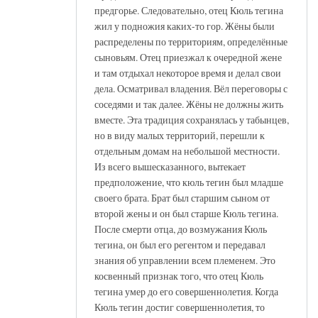
предгорье. Следовательно, отец Кюль тегина
жил у подножия каких-то гор. Жёны были
распределены по территориям, определённые
сыновьям. Отец приезжал к очередной жене
и там отдыхал некоторое время и делал свои
дела. Осматривал владения. Вёл переговоры с
соседями и так далее. Жёны не должны жить
вместе. Эта традиция сохранялась у табынцев,
но в виду малых территорий, перешли к
отдельным домам на небольшой местности.
Из всего вышесказанного, вытекает
предположение, что кюль тегин был младше
своего брата. Брат был старшим сыном от
второй жены и он был старше Кюль тегина.
После смерти отца, до возмужания Кюль
тегина, он был его регентом и передавал
знания об управлении всем племенем. Это
косвенный признак того, что отец Кюль
тегина умер до его совершеннолетия. Когда
Кюль тегин достиг совершеннолетия, то