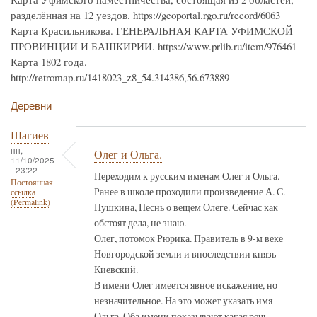
разделённая на 12 уездов. https://geoportal.rgo.ru/record/6063
Карта Красильникова. ГЕНЕРАЛЬНАЯ КАРТА УФИМСКОЙ
ПРОВИНЦИИ И БАШКИРИИ. https://www.prlib.ru/item/976461
Карта 1802 года.
http://retromap.ru/1418023_z8_54.314386,56.673889
Деревни
Шагиев
пн,
Олег и Ольга.
11/10/2025
- 23:22
Переходим к русским именам Олег и Ольга.
Постоянная
Ранее в школе проходили произведение А. С.
ссылка
(Permalink)
Пушкина, Песнь о вещем Олеге. Сейчас как
обстоят дела, не знаю.
Олег, потомок Рюрика. Правитель в 9-м веке
Новгородской земли и впоследствии князь
Киевский.
В имени Олег имеется явное искажение, но
незначительное. На это может указать имя
Ольга. Оба имени показывают какая речь