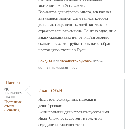
значение – живёт на холме.
Вариантов дешифровок много, так как нет
визуальной записи. Да и запись, которая
дошла до современных дней, возможно, не
отражает верного смысла. Но, ясно одно, ни о
каких скандинавах нет речи. Разговоры о
скандинавах, это грубые попытки отобрать
настоящую историю у Руси.
Войдите
или
зарегистрируйтесь
, чтобы
оставлять комментарии
Шагиев
ср,
Иван. ОҒьН.
11/19/2025
- 04:00
Имеются неожиданные находки в
Постоянная
дешифровках.
ссылка
(Permalink)
Были попытки дешифровать русское имя
Иван. Сложность состоит в том, что в
середине выражения стоит не