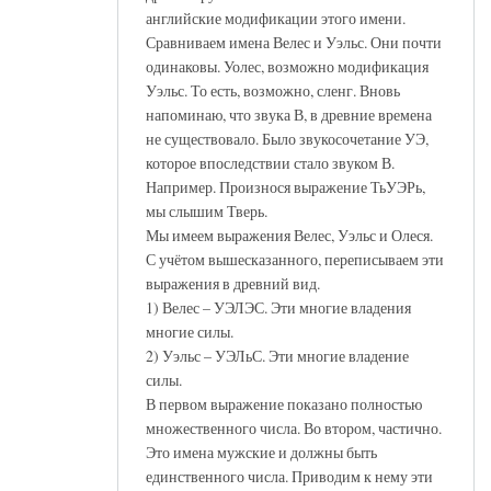
английские модификации этого имени.
Сравниваем имена Велес и Уэльс. Они почти
одинаковы. Уолес, возможно модификация
Уэльс. То есть, возможно, сленг. Вновь
напоминаю, что звука В, в древние времена
не существовало. Было звукосочетание УЭ,
которое впоследствии стало звуком В.
Например. Произнося выражение ТьУЭРь,
мы слышим Тверь.
Мы имеем выражения Велес, Уэльс и Олеся.
С учётом вышесказанного, переписываем эти
выражения в древний вид.
1) Велес – УЭЛЭС. Эти многие владения
многие силы.
2) Уэльс – УЭЛьС. Эти многие владение
силы.
В первом выражение показано полностью
множественного числа. Во втором, частично.
Это имена мужские и должны быть
единственного числа. Приводим к нему эти