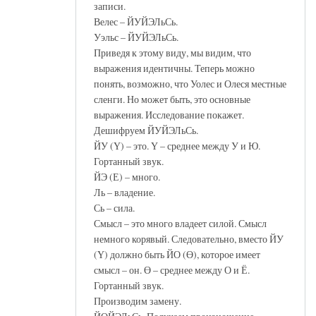
записи.
Велес – ЙУЙЭЛьСь.
Уэльс – ЙУЙЭЛьСь.
Приведя к этому виду, мы видим, что
выражения идентичны. Теперь можно
понять, возможно, что Уолес и Олеся местные
сленги. Но может быть, это основные
выражения. Исследование покажет.
Дешифруем ЙУЙЭЛьСь.
ЙУ (Ү) – это. Ү – среднее между У и Ю.
Гортанный звук.
ЙЭ (Е) – много.
Ль – владение.
Сь – сила.
Смысл – это много владеет силой. Смысл
немного корявый. Следовательно, вместо ЙУ
(Ү) должно быть ЙО (Ө), которое имеет
смысл – он. Ө – среднее между О и Ё.
Гортанный звук.
Производим замену.