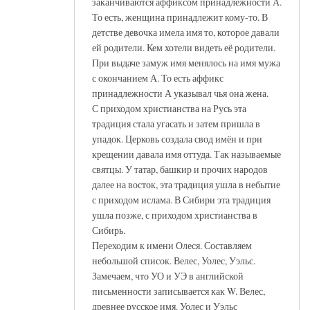
заканчиваются аффиксом принадлежности А.
То есть, женщина принадлежит кому-то. В
детстве девочка имела имя то, которое давали
ей родители. Кем хотели видеть её родители.
При выдаче замуж имя менялось на имя мужа
с окончанием А. То есть аффикс
принадлежности А указывал чья она жена.
С приходом христианства на Русь эта
традиция стала угасать и затем пришла в
упадок. Церковь создала свод имён и при
крещении давала имя оттуда. Так называемые
святцы. У татар, башкир и прочих народов
далее на восток, эта традиция ушла в небытие
с приходом ислама. В Сибири эта традиция
ушла позже, с приходом христианства в
Сибирь.
Переходим к имени Олеся. Составляем
небольшой список. Велес, Уолес, Уэльс.
Замечаем, что УО и УЭ в английской
письменности записывается как W. Велес,
древнее русское имя. Уолес и Уэльс