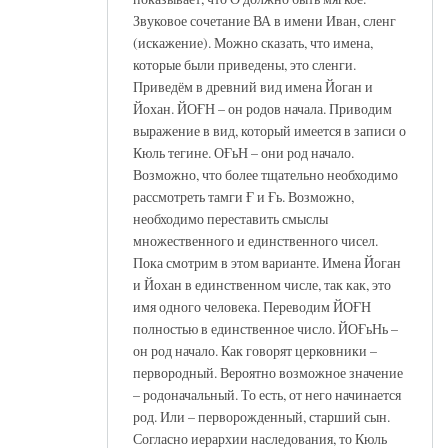
Звуковое сочетание ВА в имени Иван, сленг
(искажение). Можно сказать, что имена,
которые были приведены, это сленги.
Приведём в древний вид имена Йоган и
Йохан. ЙОҒН – он родов начала. Приводим
выражение в вид, который имеется в записи о
Кюль тегине. ОҒьН – они род начало.
Возможно, что более тщательно необходимо
рассмотреть тамги Ғ и Ғь. Возможно,
необходимо переставить смыслы
множественного и единственного чисел.
Пока смотрим в этом варианте. Имена Йоган
и Йохан в единственном числе, так как, это
имя одного человека. Переводим ЙОҒН
полностью в единственное число. ЙОҒьНь –
он род начало. Как говорят церковники –
первородный. Вероятно возможное значение
– родоначальный. То есть, от него начинается
род. Или – перворожденный, старший сын.
Согласно иерархии наследования, то Кюль