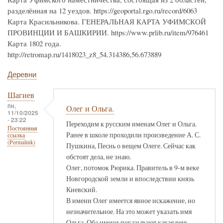
разделённая на 12 уездов. https://geoportal.rgo.ru/record/6063
Карта Красильникова. ГЕНЕРАЛЬНАЯ КАРТА УФИМСКОЙ
ПРОВИНЦИИ И БАШКИРИИ. https://www.prlib.ru/item/976461
Карта 1802 года.
http://retromap.ru/1418023_z8_54.314386,56.673889
Деревни
Шагиев
пн,
Олег и Ольга.
11/10/2025
- 23:22
Переходим к русским именам Олег и Ольга.
Постоянная
Ранее в школе проходили произведение А. С.
ссылка
(Permalink)
Пушкина, Песнь о вещем Олеге. Сейчас как
обстоят дела, не знаю.
Олег, потомок Рюрика. Правитель в 9-м веке
Новгородской земли и впоследствии князь
Киевский.
В имени Олег имеется явное искажение, но
незначительное. На это может указать имя
Ольга. Оба имени показывают какая речь