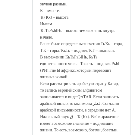
звуков разные.
К – вместе.
Ҡ (Кх) – высота.
Имеем.
ҠьТьРьЫНь – высота земля жизнь внутрь
начало.
Ранее было определены значения ТьҠь – гора,
ТҠ – горы. ҠьТь – поднял, ҠТ – подняли.
В выражении КьТьРьЫНь, КьТь
единственного числа. То есть – поднял. РьЫ
(РИ), где Ы аффикс, который переводит
жизнь в живой.
Если рассматривать арабскую страну Катар,
то запись европейским алфавитом
записывается в виде QATAR. Если записать
арабской вязью, то мы имеем قطر. Согласно
арабской письменности, в середине нет А.
Начальный звук ق – Ҡ (Кх). Всё выражение
имеет возможное значение – поднявшие
жизни. То есть, возможно, богачи, богатые.