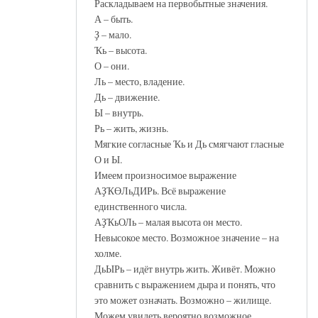
Раскладываем на первобытные значения.
А – быть.
Ҙ – мало.
Ҡь – высота.
О – они.
Ль – место, владение.
Дь – движение.
Ы – внутрь.
Рь – жить, жизнь.
Мягкие согласные Ҡь и Дь смягчают гласные
О и Ы.
Имеем произносимое выражение
АҘҠӨЛьДИРь. Всё выражение
единственного числа.
АҘҠьОЛь – малая высота он место.
Невысокое место. Возможное значение – на
холме.
ДьЫРь – идёт внутрь жить. Живёт. Можно
сравнить с выражением дыра и понять, что
это может означать. Возможно – жилище.
Можем увидеть вероятно возможное