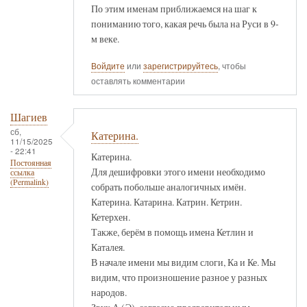
По этим именам приближаемся на шаг к
пониманию того, какая речь была на Руси в 9-
м веке.
Войдите
или
зарегистрируйтесь
, чтобы
оставлять комментарии
Шагиев
сб,
Катерина.
11/15/2025
- 22:41
Катерина.
Постоянная
Для дешифровки этого имени необходимо
ссылка
(Permalink)
собрать побольше аналогичных имён.
Катерина. Катарина. Катрин. Кетрин.
Кетерхен.
Также, берём в помощь имена Кетлин и
Каталея.
В начале имени мы видим слоги, Ка и Ке. Мы
видим, что произношение разное у разных
народов.