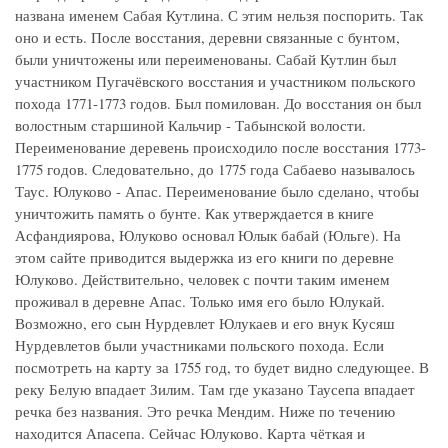
названа именем Сабая Кутлина. С этим нельзя поспорить. Так
оно и есть. После восстания, деревни связанные с бунтом,
были уничтожены или переименованы. Сабай Кутлин был
участником Пугачёвского восстания и участником польского
похода 1771-1773 годов. Был помилован. До восстания он был
волостным старшиной Кальчир - Табынской волости.
Переименование деревень происходило после восстания 1773-
1775 годов. Следовательно, до 1775 года Сабаево называлось
Таус. Юлуково - Апас. Переименование было сделано, чтобы
уничтожить память о бунте. Как утверждается в книге
Асфандиярова, Юлуково основал Юлык бабай (Юльге). На
этом сайте приводится выдержка из его книги по деревне
Юлуково. Действительно, человек с почти таким именем
проживал в деревне Апас. Только имя его было Юлукай.
Возможно, его сын Нурдевлет Юлукаев и его внук Кусяш
Нурдевлетов были участниками польского похода. Если
посмотреть на карту за 1755 год, то будет видно следующее. В
реку Белую впадает Зилим. Там где указано Таусепа впадает
речка без названия. Это речка Мендим. Ниже по течению
находится Апасепа. Сейчас Юлуково. Карта чёткая и