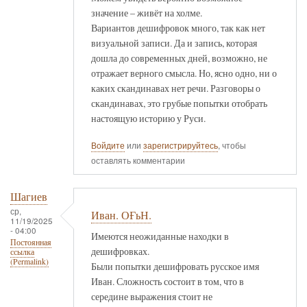
значение – живёт на холме.
Вариантов дешифровок много, так как нет
визуальной записи. Да и запись, которая
дошла до современных дней, возможно, не
отражает верного смысла. Но, ясно одно, ни о
каких скандинавах нет речи. Разговоры о
скандинавах, это грубые попытки отобрать
настоящую историю у Руси.
Войдите
или
зарегистрируйтесь
, чтобы
оставлять комментарии
Шагиев
ср,
Иван. ОҒьН.
11/19/2025
- 04:00
Имеются неожиданные находки в
Постоянная
дешифровках.
ссылка
(Permalink)
Были попытки дешифровать русское имя
Иван. Сложность состоит в том, что в
середине выражения стоит не