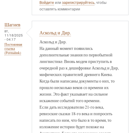
Войдите
или
зарегистрируйтесь
, чтобы
оставлять комментарии
Шагиев
вт,
Аскольд и Дир.
11/18/2025
- 04:17
Аскольд и Дир.
Постоянная
На данный момент появились
ссылка
(Permalink)
дополнительные знания по первобытной
лингвистике. Вновь модем приступить в
очередной раз к дешифровке Аскольд и Дир,
мифических правителей древнего Киева.
Когда были написаны документы о них, то
прошло несколько веков со времени их
жизни. Это факт указывает на сильное
искажение событий того времени.
Если дать исследователю 21-го века,
ревизские сказки 18-го века и попросить
написать по ним, что было в то время, то
изложение истории будет похоже на