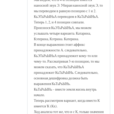
наносной звук Э. Убирая наносной звук Э, то
мы переводим в равную позицию с 1 и 2.
КьЭТьРьЫНьА переводим в КьТьРьЫНьА.
Теперь 1, 2, и 4 позиции совпали.
Произнося КьЭТьРьЫНьА, мы можем
услышать четыре варианта. Катарина,
Кэтерина, Кэтрина. Катерина.
В конце выражения стоит аффикс
принадлежности А. следовательно,
КьЭТьРьЫНьА принадлежит кому-то или
чему-то. Рассматривая 3-ю позицию, то мы
можем сказать, что КьТьРьЫНьА
принадлежит КьТьРьЫНь. Следовательно,
основная дешифровка должна быть
выражения КьТьРьЫНь.
КьТьРьЫНь – вместе земля жизнь внутрь
начало.
Теперь рассмотрим вариант, когда вместо К
имеется Ҡ (Кх).
Ход анализа тот же, что и с К, только значения