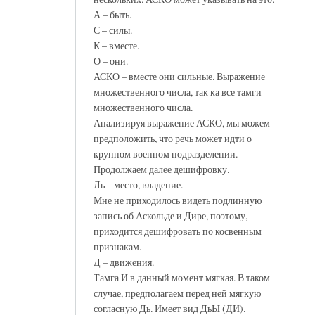
А – быть.
С – силы.
К – вместе.
О – они.
АСКО – вместе они сильные. Выражение
множественного числа, так ка все тамги
множественного числа.
Анализируя выражение АСКО, мы можем
предположить, что речь может идти о
крупном военном подразделении.
Продолжаем далее дешифровку.
Ль – место, владение.
Мне не приходилось видеть подлинную
запись об Аскольде и Дире, поэтому,
приходится дешифровать по косвенным
признакам.
Д – движения.
Тамга И в данный момент мягкая. В таком
случае, предполагаем перед ней мягкую
согласную Дь. Имеет вид ДьЫ (ДИ).