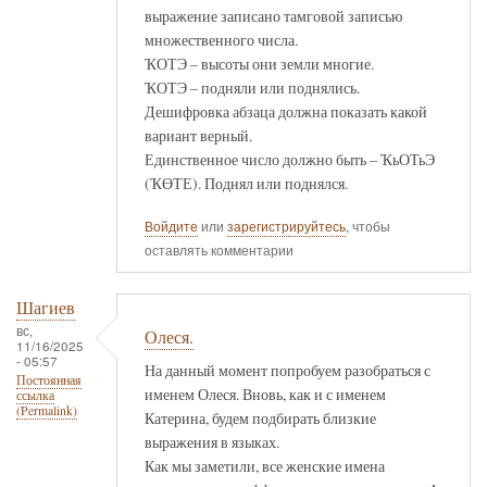
выражение записано тамговой записью
множественного числа.
ҠОТЭ – высоты они земли многие.
ҠОТЭ – подняли или поднялись.
Дешифровка абзаца должна показать какой
вариант верный.
Единственное число должно быть – ҠьОТьЭ
(ҠӨТЕ). Поднял или поднялся.
Войдите
или
зарегистрируйтесь
, чтобы
оставлять комментарии
Шагиев
вс,
Олеся.
11/16/2025
- 05:57
На данный момент попробуем разобраться с
Постоянная
именем Олеся. Вновь, как и с именем
ссылка
(Permalink)
Катерина, будем подбирать близкие
выражения в языках.
Как мы заметили, все женские имена