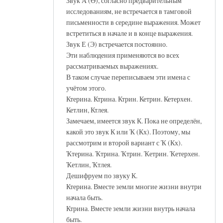
Звук А (Ә), согласно предварительным
исследованиям, не встречается в тамговой
письменности в середине выражения. Может
встретиться в начале и в конце выражения.
Звук Е (Э) встречается постоянно.
Эти наблюдения применяются во всех
рассматриваемых выражениях.
В таком случае переписываем эти имена с
учётом этого.
Ктерина. Ктрина. Ктрин. Кетрин. Кетерхен.
Кетлин, Ктлея.
Замечаем, имеется звук К. Пока не определён,
какой это звук К или Ҡ (Кх). Поэтому, мы
рассмотрим и второй вариант с Ҡ (Кх).
Ҡтерина. Ҡтрина. Ҡтрин. Ҡетрин. Ҡетерхен.
Ҡетлин, Ҡтлея.
Дешифруем по звуку К.
Ктерина. Вместе земли многие жизни внутри
начала быть.
Ктрина. Вместе земли жизни внутрь начала
быть.