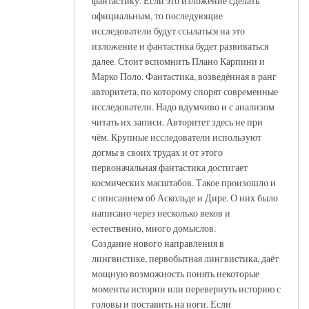
фантастику. Если это изложение сделать
официальным, то последующие
исследователи будут ссылаться на это
изложение и фантастика будет развиваться
далее. Стоит вспомнить Плано Карпини и
Марко Поло. Фантастика, возведённая в ранг
авторитета, по которому спорят современные
исследователи. Надо вдумчиво и с анализом
читать их записи. Авторитет здесь не при
чём. Крупные исследователи используют
догмы в своих трудах и от этого
первоначальная фантастика достигает
космических масштабов. Такое произошло и
с описанием об Аскольде и Дире. О них было
написано через несколько веков и
естественно, много домыслов.
Создание нового направления в
лингвистике, первобытная лингвистика, даёт
мощную возможность понять некоторые
моменты истории или перевернуть историю с
головы и поставить на ноги. Если