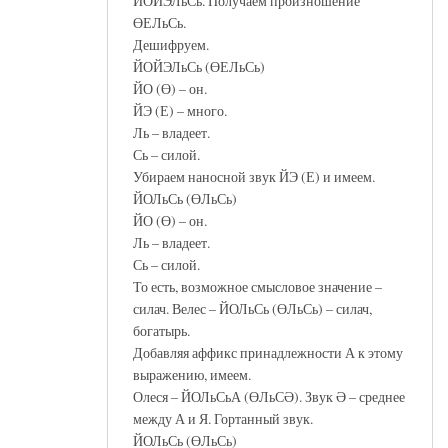
ЙОЙЭЛьСь. Получаем произношение
ӨЕЛьСь.
Дешифруем.
ЙОЙЭЛьСь (ӨЕЛьСь)
ЙО (Ө) – он.
ЙЭ (Е) – много.
Ль – владеет.
Сь – силой.
Убираем наносной звук ЙЭ (Е) и имеем.
ЙОЛьСь (ӨЛьСь)
ЙО (Ө) – он.
Ль – владеет.
Сь – силой.
То есть, возможное смысловое значение –
силач. Велес – ЙОЛьСь (ӨЛьСь) – силач,
богатырь.
Добавляя аффикс принадлежности А к этому
выражению, имеем.
Олеся – ЙОЛьСьА (ӨЛьСӘ). Звук Ә – среднее
между А и Я. Гортанный звук.
ЙОЛьСь (ӨЛьСь)