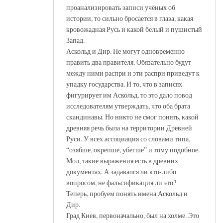
проанализировать записи учёных об
истории, то сильно бросается в глаза, какая
кровожадная Русь и какой белый и пушистый
Запад.
Аскольд и Дир. Не могут одновременно
править два правителя. Обязательно будут
между ними распри и эти распри приведут к
упадку государства. И то, что в записях
фигурирует им Аскольд, то это дало повод
исследователям утверждать, что оба брата
скандинавы. Но никто не смог понять, какой
древняя речь была на территории Древней
Руси. У всех ассоциация со словами типа,
“озябше, окрепше, убегше” и тому подобное.
Мол, такие выражения есть в древних
документах. А задавался ли кто-либо
вопросом, не фальсификация ли это?
Теперь, пробуем понять имена Аскольд и
Дир.
Град Киев, первоначально, был на холме. Это