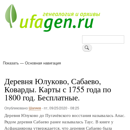
Перейти
к
основному
содержанию
Поиск
Показать — Основная навигация
Основная
навигация
Деревни
Форум
Поиск земляков
Татарские имена
Блоги
Войти
Поддержи Уфаген!
Деревня Юлуково, Сабаево,
Коварды. Карты с 1755 года по
1800 год. Бесплатные.
Опубликовано
Шагиев
-
пт, 09/25/2020 - 08:25
Деревня Юлуково до Пугачёвского восстания называлась Апас.
Рядом деревня Сабаево ранее называлась Таус. В книге у
Асфандиярова утверждается, что деревня Сабаево была