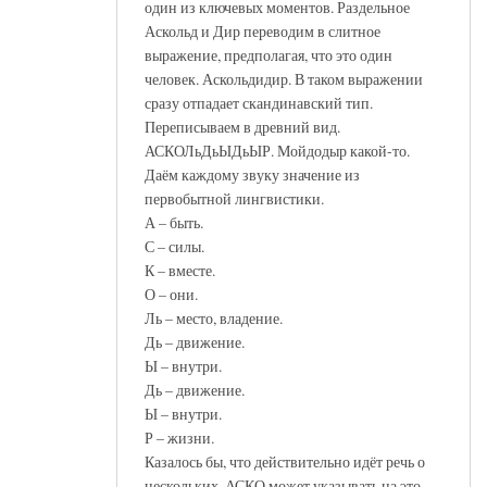
один из ключевых моментов. Раздельное
Аскольд и Дир переводим в слитное
выражение, предполагая, что это один
человек. Аскольдидир. В таком выражении
сразу отпадает скандинавский тип.
Переписываем в древний вид.
АСКОЛьДьЫДьЫР. Мойдодыр какой-то.
Даём каждому звуку значение из
первобытной лингвистики.
А – быть.
С – силы.
К – вместе.
О – они.
Ль – место, владение.
Дь – движение.
Ы – внутри.
Дь – движение.
Ы – внутри.
Р – жизни.
Казалось бы, что действительно идёт речь о
нескольких. АСКО может указывать на это.