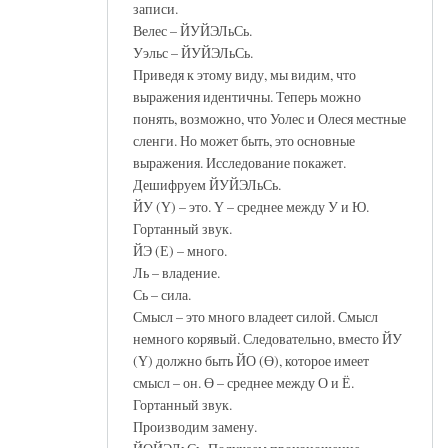
записи.
Велес – ЙУЙЭЛьСь.
Уэльс – ЙУЙЭЛьСь.
Приведя к этому виду, мы видим, что
выражения идентичны. Теперь можно
понять, возможно, что Уолес и Олеся местные
сленги. Но может быть, это основные
выражения. Исследование покажет.
Дешифруем ЙУЙЭЛьСь.
ЙУ (Ү) – это. Ү – среднее между У и Ю.
Гортанный звук.
ЙЭ (Е) – много.
Ль – владение.
Сь – сила.
Смысл – это много владеет силой. Смысл
немного корявый. Следовательно, вместо ЙУ
(Ү) должно быть ЙО (Ө), которое имеет
смысл – он. Ө – среднее между О и Ё.
Гортанный звук.
Производим замену.