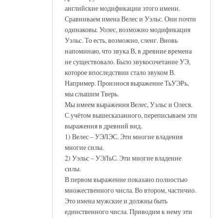
английские модификации этого имени.
Сравниваем имена Велес и Уэльс. Они почти
одинаковы. Уолес, возможно модификация
Уэльс. То есть, возможно, сленг. Вновь
напоминаю, что звука В, в древние времена
не существовало. Было звукосочетание УЭ,
которое впоследствии стало звуком В.
Например. Произнося выражение ТьУЭРь,
мы слышим Тверь.
Мы имеем выражения Велес, Уэльс и Олеся.
С учётом вышесказанного, переписываем эти
выражения в древний вид.
1) Велес – УЭЛЭС. Эти многие владения
многие силы.
2) Уэльс – УЭЛьС. Эти многие владение
силы.
В первом выражение показано полностью
множественного числа. Во втором, частично.
Это имена мужские и должны быть
единственного числа. Приводим к нему эти