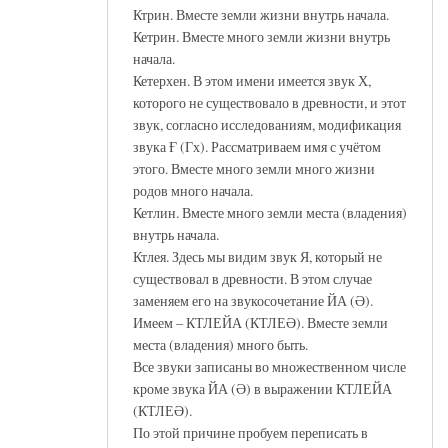
Ктрин. Вместе земли жизни внутрь начала.
Кетрин. Вместе много земли жизни внутрь
начала.
Кетерхен. В этом имени имеется звук Х,
которого не существовало в древности, и этот
звук, согласно исследованиям, модификация
звука Ғ (Гх). Рассматриваем имя с учётом
этого. Вместе много земли много жизни
родов много начала.
Кетлин. Вместе много земли места (владения)
внутрь начала.
Ктлея. Здесь мы видим звук Я, который не
существовал в древности. В этом случае
заменяем его на звукосочетание ЙА (Ә).
Имеем – КТЛЕЙА (КТЛЕӘ). Вместе земли
места (владения) много быть.
Все звуки записаны во множественном числе
кроме звука ЙА (Ә) в выражении КТЛЕЙА
(КТЛЕӘ).
По этой причине пробуем переписать в