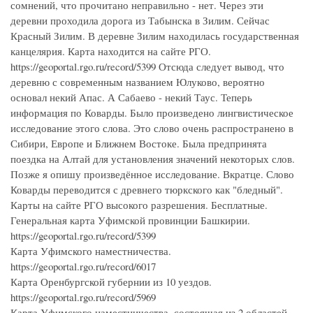
сомнений, что прочитано неправильно - нет. Через эти
деревни проходила дорога из Табынска в Зилим. Сейчас
Красный Зилим. В деревне Зилим находилась государственная
канцелярия. Карта находится на сайте РГО.
https://geoportal.rgo.ru/record/5399 Отсюда следует вывод, что
деревню с современным названием Юлуково, вероятно
основал некий Апас. А Сабаево - некий Таус. Теперь
информация по Коварды. Было произведено лингвистическое
исследование этого слова. Это слово очень распространено в
Сибири, Европе и Ближнем Востоке. Была предпринята
поездка на Алтай для установления значений некоторых слов.
Позже я опишу произведённое исследование. Вкратце. Слово
Коварды переводится с древнего тюркского как "бледный".
Карты на сайте РГО высокого разрешения. Бесплатные.
Генеральная карта Уфимской провинции Башкирии.
https://geoportal.rgo.ru/record/5399
Карта Уфимского наместничества.
https://geoportal.rgo.ru/record/6017
Карта Оренбургской губернии из 10 уездов.
https://geoportal.rgo.ru/record/5969
Карта Уфимского наместничества, состоящая из 2 областей,