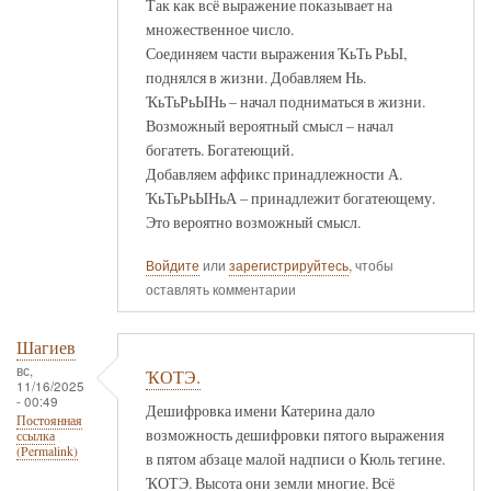
Так как всё выражение показывает на
множественное число.
Соединяем части выражения ҠьТь РьЫ,
поднялся в жизни. Добавляем Нь.
ҠьТьРьЫНь – начал подниматься в жизни.
Возможный вероятный смысл – начал
богатеть. Богатеющий.
Добавляем аффикс принадлежности А.
ҠьТьРьЫНьА – принадлежит богатеющему.
Это вероятно возможный смысл.
Войдите
или
зарегистрируйтесь
, чтобы
оставлять комментарии
Шагиев
вс,
ҠОТЭ.
11/16/2025
- 00:49
Дешифровка имени Катерина дало
Постоянная
возможность дешифровки пятого выражения
ссылка
(Permalink)
в пятом абзаце малой надписи о Кюль тегине.
ҠОТЭ. Высота они земли многие. Всё