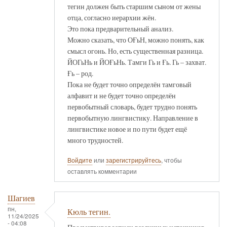
тегин должен быть старшим сыном от жены
отца, согласно иерархии жён.
Это пока предварительный анализ.
Можно сказать, что ОҒьН, можно понять, как
смысл огонь. Но, есть существенная разница.
ЙОГьНь и ЙОҒьНь. Тамги Гь и Ғь. Гь – захват.
Ғь – род.
Пока не будет точно определён тамговый
алфавит и не будет точно определён
первобытный словарь, будет трудно понять
первобытную лингвистику. Направление в
лингвистике новое и по пути будет ещё
много трудностей.
Войдите
или
зарегистрируйтесь
, чтобы
оставлять комментарии
Шагиев
пн,
Кюль тегин.
11/24/2025
- 04:08