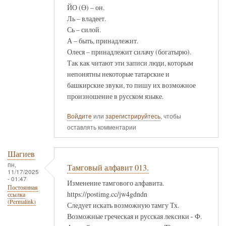
ЙО (Ө) – он.
Ль – владеет.
Сь – силой.
А – быть, принадлежит.
Олеся – принадлежит силачу (богатырю).
Так как читают эти записи люди, которым
непонятны некоторые татарские и
башкирские звуки, то пишу их возможное
произношение в русском языке.
Войдите
или
зарегистрируйтесь
, чтобы
оставлять комментарии
Шагиев
пн,
Тамговый алфавит 013.
11/17/2025
- 01:47
Изменение тамгового алфавита.
Постоянная
https://postimg.cc/jw4gdndn
ссылка
(Permalink)
Следует искать возможную тамгу Тх.
Возможные греческая и русская лексики - Ф.