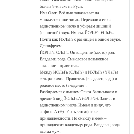
была в 9-м веке на Руси.
Имя Олег. Всё имя показывает на
множественное число. Переводим его в
единственное число и убираем лишний
(наносной) звук. Имеем. ЙОЛьҒь. ӨЛьҒь.
Почти как ЙУЛьҒь с разницей в одном звуке.
Дешифруем.
ЙОЛьҒь. ӨЛьҒь. Он владение (место) род.
Владелец рода. Смысловое возможное
значение – правитель.
Между ЙОЛьҒь (ӨЛьҒь) и ЙУЛьҒь (ҮЛьҒь)
есть различие. Правитель (владелец рода) и
родовое место (владение).
Разбираемся с именем Ольга. Записываем в
древний вид ЙОЛьҒьА (ӨЛьҒӘ). Запись в
единственном числе. Имеем в виду, что
аффикс А (Ә) - быть, это аффикс
принадлежности. По смыслу имеем –
принадлежит владельцу рода. Владелец рода
всегда муж.