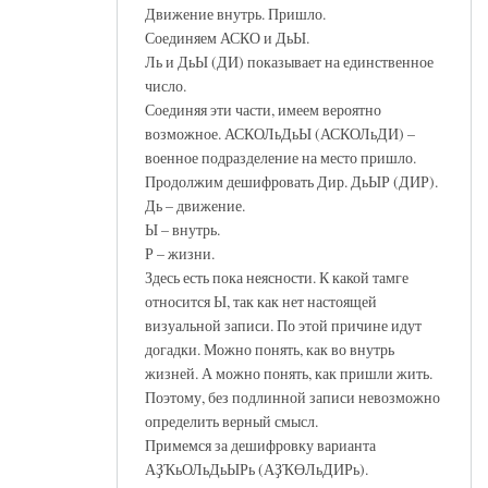
Движение внутрь. Пришло.
Соединяем АСКО и ДьЫ.
Ль и ДьЫ (ДИ) показывает на единственное
число.
Соединяя эти части, имеем вероятно
возможное. АСКОЛьДьЫ (АСКОЛьДИ) –
военное подразделение на место пришло.
Продолжим дешифровать Дир. ДьЫР (ДИР).
Дь – движение.
Ы – внутрь.
Р – жизни.
Здесь есть пока неясности. К какой тамге
относится Ы, так как нет настоящей
визуальной записи. По этой причине идут
догадки. Можно понять, как во внутрь
жизней. А можно понять, как пришли жить.
Поэтому, без подлинной записи невозможно
определить верный смысл.
Примемся за дешифровку варианта
АҘҠьОЛьДьЫРь (АҘҠӨЛьДИРь).