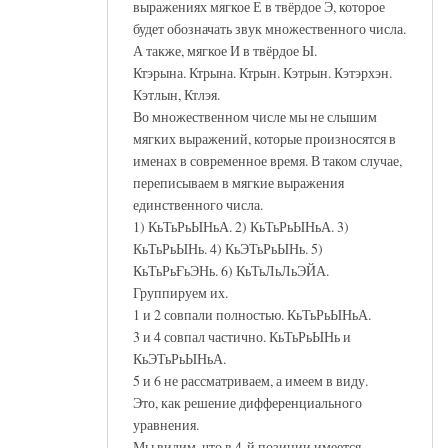
выражениях мягкое Е в твёрдое Э, которое
будет обозначать звук множественного числа.
А также, мягкое И в твёрдое Ы.
Ктэрына. Ктрына. Ктрын. Кэтрын. Кэтэрхэн.
Кэтлын, Ктлэя.
Во множественном числе мы не слышим
мягких выражений, которые произносятся в
именах в современное время. В таком случае,
переписываем в мягкие выражения
единственного числа.
1) КьТьРьЫНьА. 2) КьТьРьЫНьА. 3)
КьТьРьЫНь. 4) КьЭТьРьЫНь. 5)
КьТьРьҒьЭНь. 6) КьТьЛьЛьЭЙА.
Группируем их.
1 и 2 совпали полностью. КьТьРьЫНьА.
3 и 4 совпал частично. КьТьРьЫНь и
КьЭТьРьЫНьА.
5 и 6 не рассматриваем, а имеем в виду.
Это, как решение дифференциального
уравнения.
Мы видим, что в 4-й позиции имеется