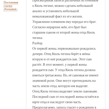
Просматривая записи различных источников
Постоянная
о Кюль тегине, можно сделать небольшой
ссылка
(Permalink)
анализ и установить небольшой
немаловажный факт из его жизни.
Управление племенем ему передал его брат.
Согласно иерархии жён, его брат был
старшим сыном от второй жены отца Кюль
тегина.
Разбор.
От первой жены, первоначально рождались
дочери. Отец Кюль тегина берёт в жёны
вторую и от неё рождается сын. Этот сын
растёт. В этот момент, у первой жены
рождается сын. У отца Кюль тегина должна
иметься третья жена. Но, её сыновья не имеют
значимой роли. Они могут претендовать на
часть земли отца, которую им выделят.
Отец Кюль тегина выделяет земли сыновьям.
Последний сын от последней жены остаётся в
юрте отца и наследует свою часть.
Предполагаемо, запись гласит о рождении в