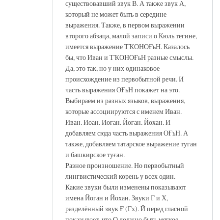
существовавший звук В. А также звук А,
который не может быть в середине
выражения. Также, в первом выражении
второго абзаца, малой записи о Кюль тегине,
имеется выражение ТҠОНОҒьН. Казалось
бы, что Иван и ТҠОНОҒьН разные смыслы.
Да, это так, но у них одинаковое
происхождение из первобытной речи. И
часть выражения ОҒьН покажет на это.
Выбираем из разных языков, выражения,
которые ассоциируются с именем Иван.
Иван. Иоан. Иоган. Йоган. Йохан. И
добавляем сюда часть выражения ОҒьН. А
также, добавляем татарское выражение туган
и башкирское туған.
Разное произношение. Но первобытный
лингвистический корень у всех один.
Какие звуки были изменены показывают
имена Йоган и Йохан. Звуки Г и Х,
разделённый звук Ғ (Гх). Й перед гласной
показывает, что О должно быть мягкое.