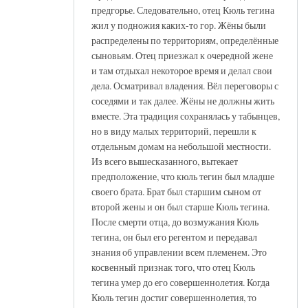
предгорье. Следовательно, отец Кюль тегина
жил у подножия каких-то гор. Жёны были
распределены по территориям, определённые
сыновьям. Отец приезжал к очередной жене
и там отдыхал некоторое время и делал свои
дела. Осматривал владения. Вёл переговоры с
соседями и так далее. Жёны не должны жить
вместе. Эта традиция сохранялась у табынцев,
но в виду малых территорий, перешли к
отдельным домам на небольшой местности.
Из всего вышесказанного, вытекает
предположение, что кюль тегин был младше
своего брата. Брат был старшим сыном от
второй жены и он был старше Кюль тегина.
После смерти отца, до возмужания Кюль
тегина, он был его регентом и передавал
знания об управлении всем племенем. Это
косвенный признак того, что отец Кюль
тегина умер до его совершеннолетия. Когда
Кюль тегин достиг совершеннолетия, то