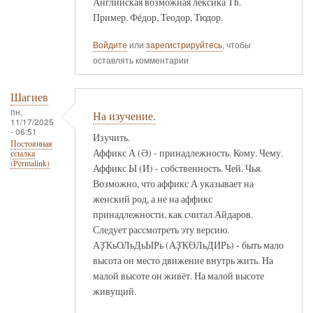
Английская возможная лексика Th.
Пример. Фёдор, Теодор, Тюдор.
Войдите
или
зарегистрируйтесь
, чтобы
оставлять комментарии
Шагиев
пн,
На изучение.
11/17/2025
- 06:51
Изучить.
Постоянная
Аффикс А (Ә) - принадлежность. Кому. Чему.
ссылка
(Permalink)
Аффикс Ы (И) - собственность. Чей. Чья.
Возможно, что аффикс А указывает на
женский род, а не на аффикс
принадлежности, как считал Айдаров.
Следует рассмотреть эту версию.
АҘҠьОЛьДьЫРь (АҘҠӨЛьДИРь) - быть мало
высота он место движение внутрь жить. На
малой высоте он живёт. На малой высоте
живущий.