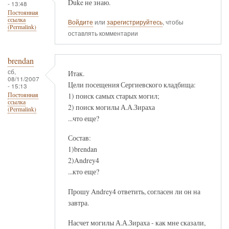
Duke не знаю.
- 13:48
Постоянная
ссылка
Войдите
или
зарегистрируйтесь
, чтобы
(Permalink)
оставлять комментарии
brendan
сб,
Итак.
08/11/2007
Цели посещения Сергиевского кладбища:
- 15:13
1) поиск самых старых могил;
Постоянная
ссылка
2) поиск могилы А.А.Зираха
(Permalink)
...что еще?
Состав:
1)brendan
2)Andrey4
...кто еще?
Прошу Andrey4 ответить, согласен ли он на
завтра.
Насчет могилы А.А.Зираха - как мне сказали,