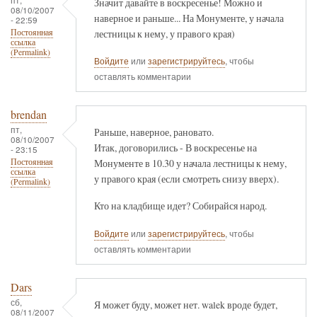
Значит давайте в воскресенье! Можно и
08/10/2007
наверное и раньше... На Монументе, у начала
- 22:59
лестницы к нему, у правого края)
Постоянная
ссылка
(Permalink)
Войдите
или
зарегистрируйтесь
, чтобы
оставлять комментарии
brendan
пт,
Раньше, наверное, рановато.
08/10/2007
Итак, договорились - В воскресенье на
- 23:15
Монументе в 10.30 у начала лестницы к нему,
Постоянная
ссылка
у правого края (если смотреть снизу вверх).
(Permalink)
Кто на кладбище идет? Собирайся народ.
Войдите
или
зарегистрируйтесь
, чтобы
оставлять комментарии
Dars
сб,
Я может буду, может нет. walek вроде будет,
08/11/2007