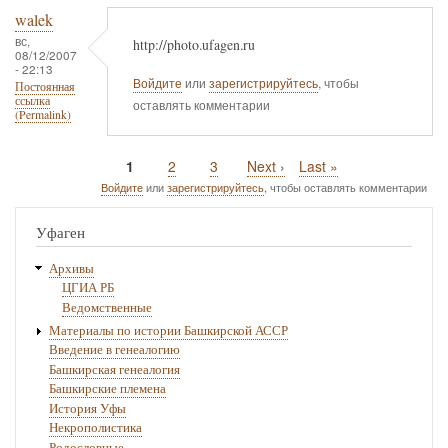
walek
вс,
http://photo.ufagen.ru
08/12/2007
- 22:13
Войдите
или
зарегистрируйтесь
, чтобы
Постоянная
ссылка
оставлять комментарии
(Permalink)
Текущая
1
Page
2
Page
3
Следующая
Next ›
Последняя
Last »
Нумерация
страница
страница
страница
Войдите
или
зарегистрируйтесь
, чтобы оставлять комментарии
страниц
Уфаген
Архивы
ЦГИА РБ
Ведомственные
Материалы по истории Башкирской АССР
Введение в генеалогию
Башкирская генеалогия
Башкирские племена
История Уфы
Некрополистика
Родословные