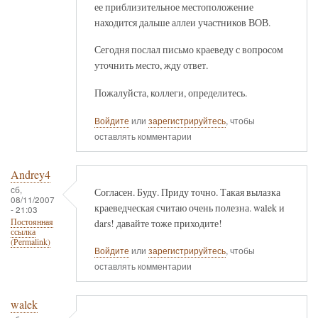
ее приблизительное местоположение
находится дальше аллеи участников ВОВ.
Сегодня послал письмо краеведу с вопросом
уточнить место, жду ответ.
Пожалуйста, коллеги, определитесь.
Войдите
или
зарегистрируйтесь
, чтобы
оставлять комментарии
Andrey4
сб,
Согласен. Буду. Приду точно. Такая вылазка
08/11/2007
краеведческая считаю очень полезна. walek и
- 21:03
dars! давайте тоже приходите!
Постоянная
ссылка
(Permalink)
Войдите
или
зарегистрируйтесь
, чтобы
оставлять комментарии
walek