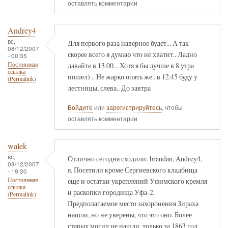
оставлять комментарии
Andrey4
вс,
Для первого раза наверное будет... А так
08/12/2007
скорее всего я думаю что не хватит.. Ладно
- 00:35
давайте в 13.00... Хотя я бы лучше в 8 утра
Постоянная
ссылка
пошел) .. Не жарко опять же.. в 12.45 буду у
(Permalink)
лестницы, слева.. До завтра
Войдите
или
зарегистрируйтесь
, чтобы
оставлять комментарии
walek
вс,
Отлично сегодня сходили: brandan, Andrey4,
08/12/2007
я. Посетили кроме Сергиевского кладбища
- 19:30
еще и остатки укреплений Уфимского кремля
Постоянная
ссылка
и раскопки городища Уфа-2.
(Permalink)
Предполагаемое место захоронения Зираха
нашли, но не уверены, что это оно. Более
старых могил не нашли, только за 1863 год.