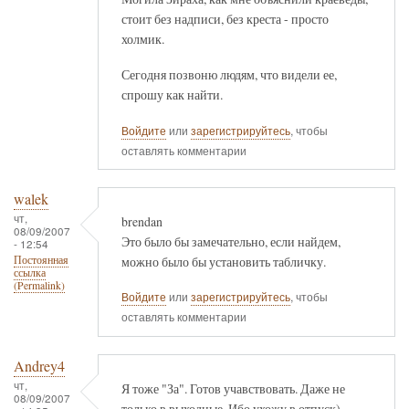
стоит без надписи, без креста - просто
холмик.
Сегодня позвоню людям, что видели ее,
спрошу как найти.
Войдите
или
зарегистрируйтесь
, чтобы
оставлять комментарии
walek
чт,
brendan
08/09/2007
Это было бы замечательно, если найдем,
- 12:54
можно было бы установить табличку.
Постоянная
ссылка
(Permalink)
Войдите
или
зарегистрируйтесь
, чтобы
оставлять комментарии
Andrey4
чт,
Я тоже "За". Готов учавствовать. Даже не
08/09/2007
только в выходные. Ибо ухожу в отпуск)