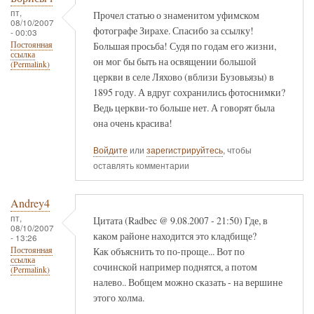
пт,
Прочел статью о знаменитом уфимском
08/10/2007
фотографе Зирахе. Спасибо за ссылку!
- 00:03
Большая просьба! Судя по годам его жизни,
Постоянная
ссылка
он мог бы быть на освящении большой
(Permalink)
церкви в селе Ляхово (вблизи Бузовьязы) в
1895 году. А вдруг сохранились фотоснимки?
Ведь церкви-то больше нет. А говорят была
она очень красива!
Войдите
или
зарегистрируйтесь
, чтобы
оставлять комментарии
Andrey4
пт,
Цитата (Radbec @ 9.08.2007 - 21:50) Где, в
08/10/2007
каком районе находится это кладбище?
- 13:26
Как объяснить то по-проще... Вот по
Постоянная
ссылка
сочинской например поднятся, а потом
(Permalink)
налево.. Вобщем можно сказать - на вершине
этого холма.