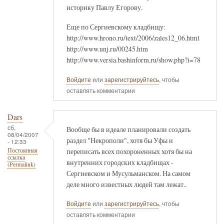
историку Павлу Егорову.
Еще по Сергиевскому кладбищу:
http://www.hrono.ru/text/2006/zales12_06.html
http://www.unj.ru/00245.htm
http://www.versia.bashinform.ru/show.php?i=78
Войдите
или
зарегистрируйтесь
, чтобы
оставлять комментарии
Dars
сб,
Вообще бы в идеале планировали создать
08/04/2007
раздел "Некрополи", хотя бы Уфы и
- 12:33
переписать всех похороненных хотя бы на
Постоянная
ссылка
внутренних городских кладбищах -
(Permalink)
Сергиевском и Мусульманском. На самом
деле много известных людей там лежат..
Войдите
или
зарегистрируйтесь
, чтобы
оставлять комментарии