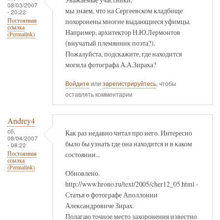
08/03/2007
мы знаем, что на Сергеевском кладбище
- 20:22
похоронены многие выдающиеся уфимцы.
Постоянная
ссылка
Например, архитектор Н.Ю.Лермонтов
(Permalink)
(внучатый племянник поэта?).
Пожалуйста, подскажите, где находится
могила фотографа А.А.Зираха?
Войдите
или
зарегистрируйтесь
, чтобы
оставлять комментарии
Andrey4
сб,
Как раз недавно читал про него. Интересно
08/04/2007
было бы узнать где она находится и в каком
- 08:22
состоянии...
Постоянная
ссылка
(Permalink)
Обновлено.
http://www.hrono.ru/text/2005/cher12_05.html -
Статья о фотографе Аполлонии
Александровиче Зирах.
Полагаю точное место захоронения известно