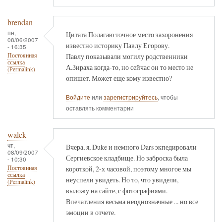
brendan
пн,
Цитата Полагаю точное место захоронения
08/06/2007
известно историку Павлу Егорову.
- 16:35
Павлу показывали могилу родственники
Постоянная
ссылка
А.Зираха когда-то, но сейчас он то место не
(Permalink)
опишет. Может еще кому известно?
Войдите
или
зарегистрируйтесь
, чтобы
оставлять комментарии
walek
чт,
Вчера, я, Duke и немного Dars экпедировали
08/09/2007
Сергиевское кладбище. Но заброска была
- 10:30
короткой, 2-х часовой, поэтому многое мы
Постоянная
ссылка
неуспели увидеть. Но то, что увидели,
(Permalink)
выложу на сайте, с фотографиями.
Впечатления весьма неоднозначные ... но все
эмоции в отчете.