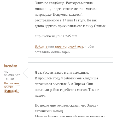
Элитное кладбище. Вот здесь могилы
монахинь, а здесь святое место – могила
патриарха (Пояркова, кажется),
расстрелянного в 17 или 18 году. Не так
давно церковь причислила его к лику Святых.
http://www.unj.ru/00245.htm
Войдите
или
зарегистрируйтесь
, чтобы
оставлять комментарии
brendan
чт,
Я за. Рассчитываю в эти выходные.
08/09/2007
В прошлом году у работников кладбища
- 12:49
спрашивал о могиле А.А.Зираха. Они
Постоянная
ссылка
показали район еврейских могил. Там не
(Permalink)
нашел.
Но после мне человек сказал, что Зирах -
латышский немец.
Могила Зираха, как мне объяснили краеведы,