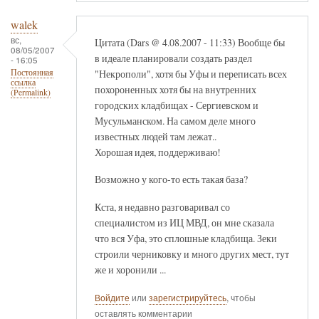
walek
вс,
Цитата (Dars @ 4.08.2007 - 11:33) Вообще бы
08/05/2007
в идеале планировали создать раздел
- 16:05
"Некрополи", хотя бы Уфы и переписать всех
Постоянная
ссылка
похороненных хотя бы на внутренних
(Permalink)
городских кладбищах - Сергиевском и
Мусульманском. На самом деле много
известных людей там лежат..
Хорошая идея, поддерживаю!
Возможно у кого-то есть такая база?
Кста, я недавно разговаривал со
специалистом из ИЦ МВД, он мне сказала
что вся Уфа, это сплошные кладбища. Зеки
строили черниковку и много других мест, тут
же и хоронили ...
Войдите
или
зарегистрируйтесь
, чтобы
оставлять комментарии