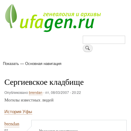
Перейти
к
основному
содержанию
Поиск
Показать — Основная навигация
Основная
навигация
Деревни
Форум
Поиск земляков
Татарские имена
Блоги
Войти
Поддержи Уфаген!
Сергиевское кладбище
Опубликовано
brendan
-
пт, 08/03/2007 - 20:22
Могилы известных людей
История Уфы
brendan
пт,
Уважаемые участники,