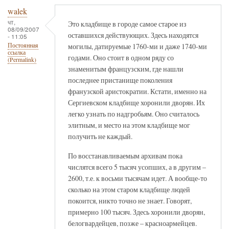
walek
чт,
Это кладбище в городе самое старое из
08/09/2007
оставшихся действующих. Здесь находятся
- 11:05
могилы, датируемые 1760-ми и даже 1740-ми
Постоянная
ссылка
годами. Оно стоит в одном ряду со
(Permalink)
знаменитым французским, где нашли
последнее пристанище поколения
франузской аристократии. Кстати, именно на
Сергиевском кладбище хоронили дворян. Их
легко узнать по надгробьям. Оно считалось
элитным, и место на этом кладбище мог
получить не каждый.
По восстанавливаемым архивам пока
числятся всего 5 тысяч усопших, а в другим –
2600, т.е. к восьми тысячам идет. А вообще-то
сколько на этом старом кладбище людей
покоится, никто точно не знает. Говорят,
примерно 100 тысяч. Здесь хоронили дворян,
белогвардейцев, позже – красноармейцев.