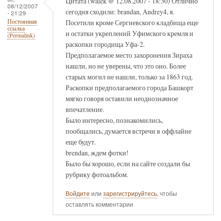
Цитата (walek @ 12.08.2007 - 18:30) Отлично
08/12/2007
сегодня сходили: brandan, Andrey4, я.
- 21:29
Посетили кроме Сергиевского кладбища еще
Постоянная
ссылка
и остатки укреплений Уфимского кремля и
(Permalink)
раскопки городища Уфа-2.
Предполагаемое место захоронения Зираха
нашли, но не уверены, что это оно. Более
старых могил не нашли, только за 1863 год.
Раскопки предполагаемого города Башкорт
мягко говоря оставили неоднозначное
впечатление.
Было интересно, познакомились,
пообщались, думается встречи в оффлайне
еще будут.
brendan, ждем фотки!
Было бы хорошо, если на сайте создали бы
рубрику фотоальбом.
Войдите
или
зарегистрируйтесь
, чтобы
оставлять комментарии